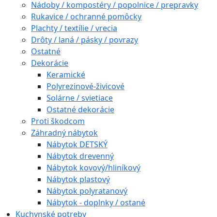
Nádoby / kompostéry / popolnice / prepravky
Rukavice / ochranné pomôcky
Plachty / textílie / vrecia
Drôty / laná / pásky / povrazy
Ostatné
Dekorácie
Keramické
Polyrezinové-živicové
Solárne / svietiace
Ostatné dekorácie
Proti škodcom
Záhradný nábytok
Nábytok DETSKÝ
Nábytok drevenný
Nábytok kovový/hliníkový
Nábytok plastový
Nábytok polyratanový
Nábytok - doplnky / ostané
Kuchynské potreby