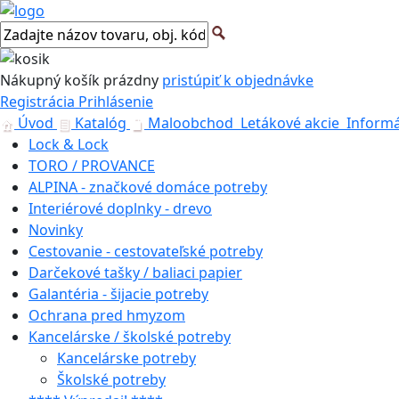
Nákupný košík
prázdny
pristúpiť k objednávke
Registrácia
Prihlásenie
Úvod
Katalóg
Maloobchod
Letákové akcie
Informá
Lock & Lock
TORO / PROVANCE
ALPINA - značkové domáce potreby
Interiérové doplnky - drevo
Novinky
Cestovanie - cestovateľské potreby
Darčekové tašky / baliaci papier
Galantéria - šijacie potreby
Ochrana pred hmyzom
Kancelárske / školské potreby
Kancelárske potreby
Školské potreby