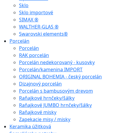
Sklo
Sklo importové
SIMAX ®
WALTHER-GLAS ®
Swarovski elements®
Porcelán
Porcelán
RAK porcelán
Porcelán nedekorovaný - kusovky
Porcelán/kamenina IMPORT
ORIGINAL BOHEMIA - český porcelán
Dizajnový porcelán
Porcelán s bambusovým drevom
Raňajkové hrnčeky/šálky
Raňajkové JUMBO hrnčeky/šálky
Raňajkové misky
Zapekacie misy / misky
Keramika úžitková