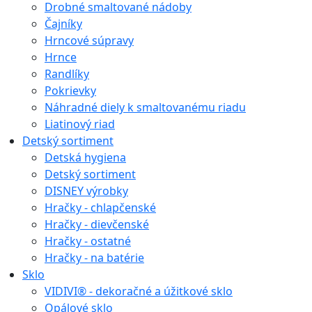
Drobné smaltované nádoby
Čajníky
Hrncové súpravy
Hrnce
Randlíky
Pokrievky
Náhradné diely k smaltovanému riadu
Liatinový riad
Detský sortiment
Detská hygiena
Detský sortiment
DISNEY výrobky
Hračky - chlapčenské
Hračky - dievčenské
Hračky - ostatné
Hračky - na batérie
Sklo
VIDIVI® - dekoračné a úžitkové sklo
Opálové sklo