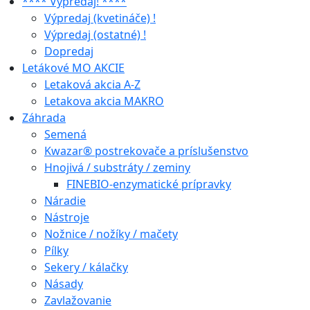
**** Výpredaj! ****
Výpredaj (kvetináče) !
Výpredaj (ostatné) !
Dopredaj
Letákové MO AKCIE
Letaková akcia A-Z
Letakova akcia MAKRO
Záhrada
Semená
Kwazar® postrekovače a príslušenstvo
Hnojivá / substráty / zeminy
FINEBIO-enzymatické prípravky
Náradie
Nástroje
Nožnice / nožíky / mačety
Pílky
Sekery / kálačky
Násady
Zavlažovanie