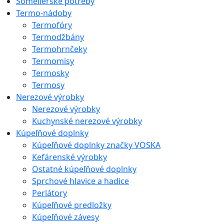
Someliérske potreby
Termo-nádoby
Termofóry
Termodžbány
Termohrnčeky
Termomisy
Termosky
Termosy
Nerezové výrobky
Nerezové výrobky
Kuchynské nerezové výrobky
Kúpeľňové doplnky
Kúpeľňové doplnky značky VOSKA
Kefárenské výrobky
Ostatné kúpeľňové doplnky
Sprchové hlavice a hadice
Perlátory
Kúpeľňové predložky
Kúpeľňové závesy