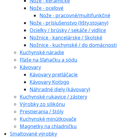
Nože - keramické
Nože - oceľové
Nože - pracovné/multifunkčné
Nože - príslušenstvo (lišty,stojany)
Ocieľky / brúsky / sekáče / vidlice
Nožnice - kancelárske / školské
Nožnice - kuchynské / do domácnosti
Kuchynské náradie
Fľaše na šľahačku a sódu
Kávovary
Kávovary pretláčacie
Kávovary Koťogo
Náhradné diely (kávovary)
Kuchynské rukavice / zástery
Výrobky zo silikónu
Prestierania / štóly
Kuchynské minútkovače
Magnetky na chladničku
Smaltované výrobky