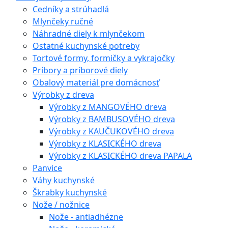
Cedníky a strúhadlá
Mlynčeky ručné
Náhradné diely k mlynčekom
Ostatné kuchynské potreby
Tortové formy, formičky a vykrajočky
Príbory a príborové diely
Obalový materiál pre domácnosť
Výrobky z dreva
Výrobky z MANGOVÉHO dreva
Výrobky z BAMBUSOVÉHO dreva
Výrobky z KAUČUKOVÉHO dreva
Výrobky z KLASICKÉHO dreva
Výrobky z KLASICKÉHO dreva PAPALA
Panvice
Váhy kuchynské
Škrabky kuchynské
Nože / nožnice
Nože - antiadhézne