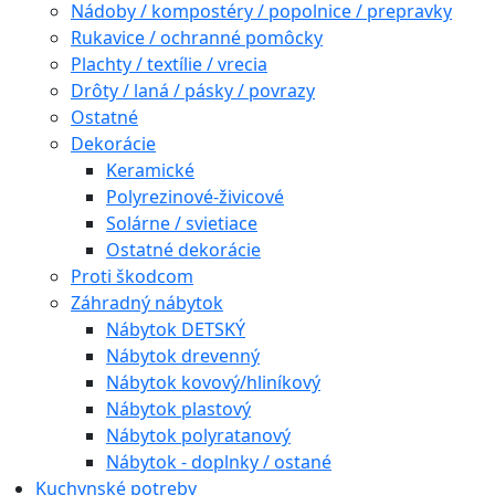
Nádoby / kompostéry / popolnice / prepravky
Rukavice / ochranné pomôcky
Plachty / textílie / vrecia
Drôty / laná / pásky / povrazy
Ostatné
Dekorácie
Keramické
Polyrezinové-živicové
Solárne / svietiace
Ostatné dekorácie
Proti škodcom
Záhradný nábytok
Nábytok DETSKÝ
Nábytok drevenný
Nábytok kovový/hliníkový
Nábytok plastový
Nábytok polyratanový
Nábytok - doplnky / ostané
Kuchynské potreby