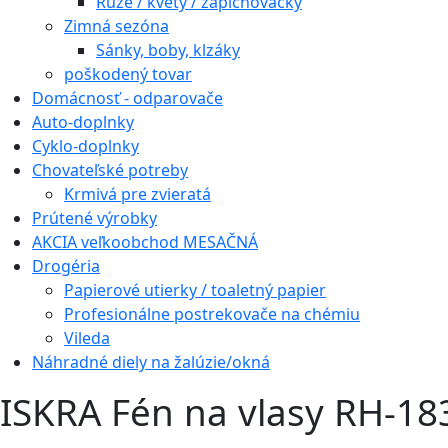
Ruže / kvety / zapichovačky
Zimná sezóna
Sánky, boby, klzáky
poškodený tovar
Domácnosť - odparovače
Auto-doplnky
Cyklo-doplnky
Chovateľské potreby
Krmivá pre zvieratá
Prútené výrobky
AKCIA veľkoobchod MESAČNÁ
Drogéria
Papierové utierky / toaletný papier
Profesionálne postrekovače na chémiu
Vileda
Náhradné diely na žalúzie/okná
ISKRA Fén na vlasy RH-1