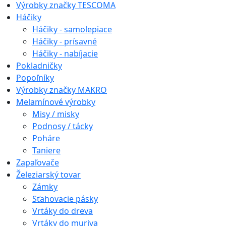
Výrobky značky TESCOMA
Háčiky
Háčiky - samolepiace
Háčiky - prísavné
Háčiky - nabíjacie
Pokladničky
Popoľníky
Výrobky značky MAKRO
Melamínové výrobky
Misy / misky
Podnosy / tácky
Poháre
Taniere
Zapaľovače
Železiarský tovar
Zámky
Sťahovacie pásky
Vrtáky do dreva
Vrtáky do muriva