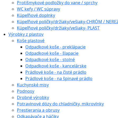
Protišmykové podložky do vane / sprchy
WC kefy / WC súpravy
Kúpeľňové doplnky
Kúpeľňové poličky/držiaky/vešiaky-CHRÓM / NERE
Kúpeľňové poličky/držiaky/vešiaky- PLAST
Výrobky z plastov
Koše plastové
Odpadkové koše - preklápacie
Odpadkové koše - šlapacie
Odpadkové koše - stolné
Odpadkové koše - kancelárske
Prádlové koše - na čisté prádlo
Prádlové koše - na špinavé prádlo
Kuchynské misy
Podnosy
Drobné výrobky
Potravinové dózy do chladničky, mikrovlnky
Prestierania a obrusy
Odkapávače a háčiky