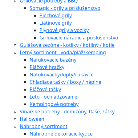
Grilovacie potreby a BBQ
Somagic - grily a príslušenstvo
Plechové grily
Liatinové grily
Plynové grily a vozíky
Grilovacie náradie a príslušenstvo
Gulášová sezóna - kotlíky / kotliny / kotle
Letný sortiment - voda/pláž/kemping
Nafukovacie bazény
Plážové hračky
Nafukovačky/lopty/rukávce
Chladiace tašky / boxy / náplne
Plážové tašky
Leto - ochladzovanie
Kempingové potreby
Vinárske potreby - demižóny, fľaše, zátky
Halloween
Náhrobný sortiment
Náhrobné dekorácie-kytice