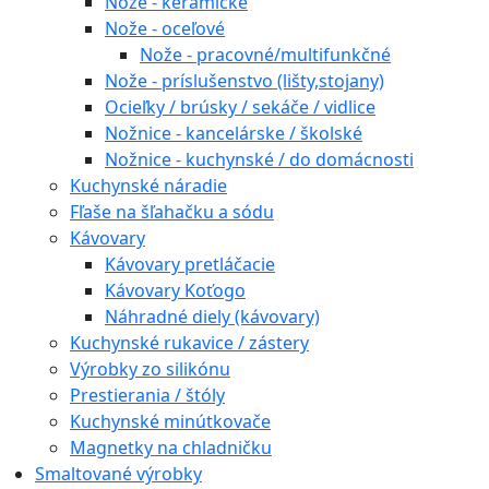
Nože - keramické
Nože - oceľové
Nože - pracovné/multifunkčné
Nože - príslušenstvo (lišty,stojany)
Ocieľky / brúsky / sekáče / vidlice
Nožnice - kancelárske / školské
Nožnice - kuchynské / do domácnosti
Kuchynské náradie
Fľaše na šľahačku a sódu
Kávovary
Kávovary pretláčacie
Kávovary Koťogo
Náhradné diely (kávovary)
Kuchynské rukavice / zástery
Výrobky zo silikónu
Prestierania / štóly
Kuchynské minútkovače
Magnetky na chladničku
Smaltované výrobky