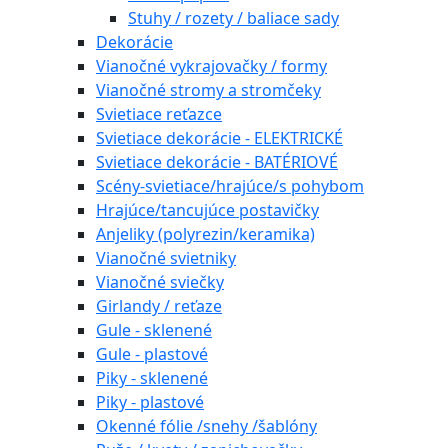
Stuhy / rozety / baliace sady
Dekorácie
Vianočné vykrajovačky / formy
Vianočné stromy a stromčeky
Svietiace reťazce
Svietiace dekorácie - ELEKTRICKÉ
Svietiace dekorácie - BATÉRIOVÉ
Scény-svietiace/hrajúce/s pohybom
Hrajúce/tancujúce postavičky
Anjeliky (polyrezin/keramika)
Vianočné svietniky
Vianočné sviečky
Girlandy / reťaze
Gule - sklenené
Gule - plastové
Piky - sklenené
Piky - plastové
Okenné fólie /snehy /šablóny