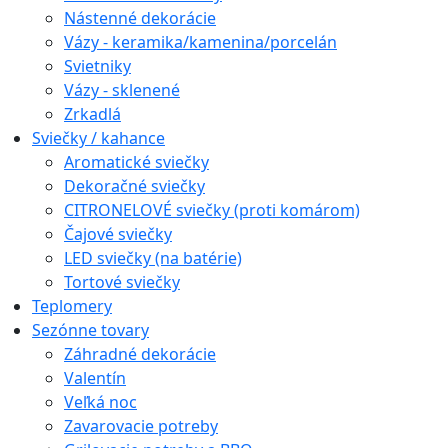
Nástenné dekorácie
Vázy - keramika/kamenina/porcelán
Svietniky
Vázy - sklenené
Zrkadlá
Sviečky / kahance
Aromatické sviečky
Dekoračné sviečky
CITRONELOVÉ sviečky (proti komárom)
Čajové sviečky
LED sviečky (na batérie)
Tortové sviečky
Teplomery
Sezónne tovary
Záhradné dekorácie
Valentín
Veľká noc
Zavarovacie potreby