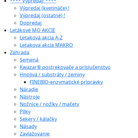
**** Výpredaj! ****
Výpredaj (kvetináče) !
Výpredaj (ostatné) !
Dopredaj
Letákové MO AKCIE
Letaková akcia A-Z
Letakova akcia MAKRO
Záhrada
Semená
Kwazar® postrekovače a príslušenstvo
Hnojivá / substráty / zeminy
FINEBIO-enzymatické prípravky
Náradie
Nástroje
Nožnice / nožíky / mačety
Pílky
Sekery / kálačky
Násady
Zavlažovanie