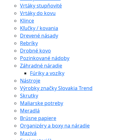
Vrtáky stupňovité
Vrtáky do kovu
Klince
Kľučky / kovania
Drevené násady
Rebríky
Drobné kovo
Pozinkované nádoby
Záhradné náradie
Fúriky a vozíky
Nástroje
Výrobky značky Slovakia Trend
Skrutky
Maliarske potreby
Meradlá
Brúsne papiere
Organizéry a boxy na náradie
Mazivá