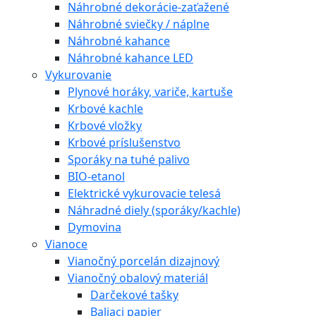
Náhrobné dekorácie-zaťažené
Náhrobné sviečky / náplne
Náhrobné kahance
Náhrobné kahance LED
Vykurovanie
Plynové horáky, variče, kartuše
Krbové kachle
Krbové vložky
Krbové príslušenstvo
Sporáky na tuhé palivo
BIO-etanol
Elektrické vykurovacie telesá
Náhradné diely (sporáky/kachle)
Dymovina
Vianoce
Vianočný porcelán dizajnový
Vianočný obalový materiál
Darčekové tašky
Baliaci papier