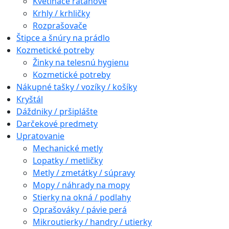
Kvetináče ratanové
Krhly / krhličky
Rozprašovače
Štipce a šnúry na prádlo
Kozmetické potreby
Žinky na telesnú hygienu
Kozmetické potreby
Nákupné tašky / vozíky / košíky
Kryštál
Dáždniky / pršiplášte
Darčekové predmety
Upratovanie
Mechanické metly
Lopatky / metličky
Metly / zmetátky / súpravy
Mopy / náhrady na mopy
Stierky na okná / podlahy
Oprašováky / pávie perá
Mikroutierky / handry / utierky