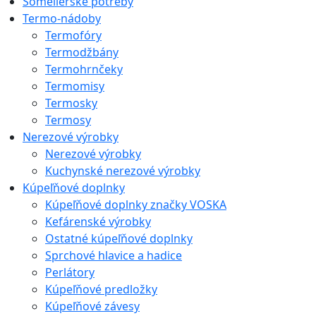
Someliérske potreby
Termo-nádoby
Termofóry
Termodžbány
Termohrnčeky
Termomisy
Termosky
Termosy
Nerezové výrobky
Nerezové výrobky
Kuchynské nerezové výrobky
Kúpeľňové doplnky
Kúpeľňové doplnky značky VOSKA
Kefárenské výrobky
Ostatné kúpeľňové doplnky
Sprchové hlavice a hadice
Perlátory
Kúpeľňové predložky
Kúpeľňové závesy