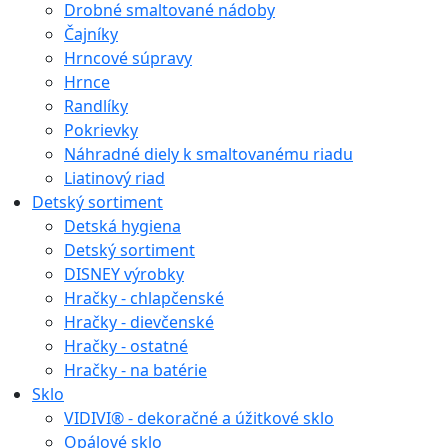
Drobné smaltované nádoby
Čajníky
Hrncové súpravy
Hrnce
Randlíky
Pokrievky
Náhradné diely k smaltovanému riadu
Liatinový riad
Detský sortiment
Detská hygiena
Detský sortiment
DISNEY výrobky
Hračky - chlapčenské
Hračky - dievčenské
Hračky - ostatné
Hračky - na batérie
Sklo
VIDIVI® - dekoračné a úžitkové sklo
Opálové sklo