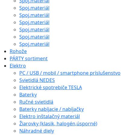
Spoj.materiál
Spoj.materiál
Spoj.materiál
Spoj.materiál
Spoj.materiál
Spoj.materiál
Spoj.materiál
Rohože
PÁRTY sortiment
Elektro
PC / USB / mobil / smartphone príslušenstvo
Svietidlá NEDES
Elektrické spotrebiče TESLA
Baterky
Ručné svietidlá
Baterky nabíjacie / nabíjačky
Elektro inštalačný materiál
Žiarovky (klasik, halogén,úsporné)
Náhradné diely