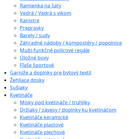
Ramienka na šaty
Vedrá / Vedrá s vikom
Kanistre
Prepravky
Barely / sudy
Záhradné nádoby / kompostéry / popolnice
Multi-funkčné policové regále
Úložné boxy
Fľaše športové
Garniže a doplnky pre bytový textil
Žehliace dosky
Sušiaky
Kvetináče
Misky pod kvetináče / truhlíky
Držiaky / závesy / doplnky ku kvetináčom
Kvetináče keramické
Kvetináče plastové
Kvetináče plechové