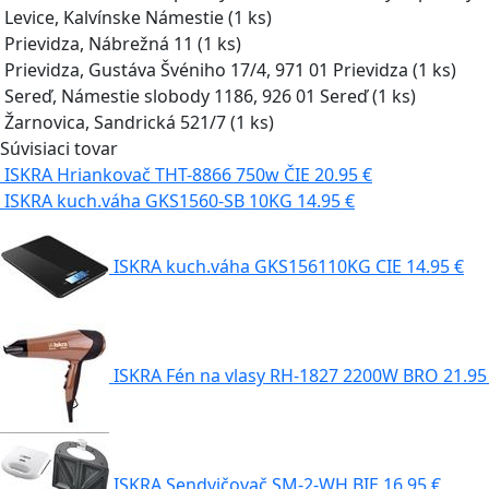
Levice, Kalvínske Námestie
(1 ks)
Prievidza, Nábrežná 11
(1 ks)
Prievidza, Gustáva Švéniho 17/4, 971 01 Prievidza
(1 ks)
Sereď, Námestie slobody 1186, 926 01 Sereď
(1 ks)
Žarnovica, Sandrická 521/7
(1 ks)
Súvisiaci tovar
ISKRA Hriankovač THT-8866 750w ČIE
20.95 €
ISKRA kuch.váha GKS1560-SB 10KG
14.95 €
ISKRA kuch.váha GKS156110KG CIE
14.95 €
ISKRA Fén na vlasy RH-1827 2200W BRO
21.95
ISKRA Sendvičovač SM-2-WH BIE
16.95 €