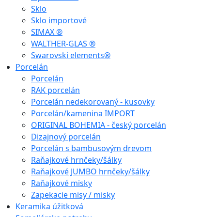
Sklo
Sklo importové
SIMAX ®
WALTHER-GLAS ®
Swarovski elements®
Porcelán
Porcelán
RAK porcelán
Porcelán nedekorovaný - kusovky
Porcelán/kamenina IMPORT
ORIGINAL BOHEMIA - český porcelán
Dizajnový porcelán
Porcelán s bambusovým drevom
Raňajkové hrnčeky/šálky
Raňajkové JUMBO hrnčeky/šálky
Raňajkové misky
Zapekacie misy / misky
Keramika úžitková