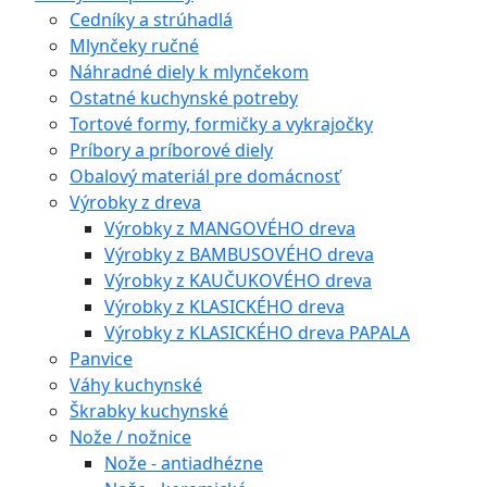
Cedníky a strúhadlá
Mlynčeky ručné
Náhradné diely k mlynčekom
Ostatné kuchynské potreby
Tortové formy, formičky a vykrajočky
Príbory a príborové diely
Obalový materiál pre domácnosť
Výrobky z dreva
Výrobky z MANGOVÉHO dreva
Výrobky z BAMBUSOVÉHO dreva
Výrobky z KAUČUKOVÉHO dreva
Výrobky z KLASICKÉHO dreva
Výrobky z KLASICKÉHO dreva PAPALA
Panvice
Váhy kuchynské
Škrabky kuchynské
Nože / nožnice
Nože - antiadhézne