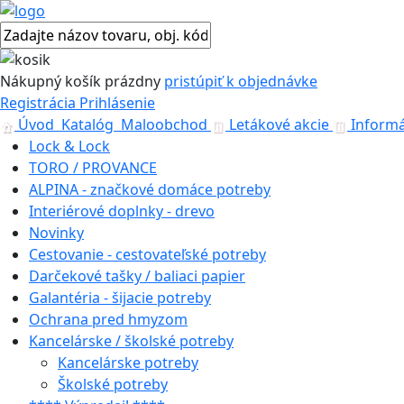
Nákupný košík
prázdny
pristúpiť k objednávke
Registrácia
Prihlásenie
Úvod
Katalóg
Maloobchod
Letákové akcie
Informá
Lock & Lock
TORO / PROVANCE
ALPINA - značkové domáce potreby
Interiérové doplnky - drevo
Novinky
Cestovanie - cestovateľské potreby
Darčekové tašky / baliaci papier
Galantéria - šijacie potreby
Ochrana pred hmyzom
Kancelárske / školské potreby
Kancelárske potreby
Školské potreby