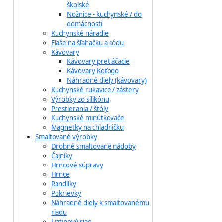
školské
Nožnice - kuchynské / do
domácnosti
Kuchynské náradie
Fľaše na šľahačku a sódu
Kávovary
Kávovary pretláčacie
Kávovary Koťogo
Náhradné diely (kávovary)
Kuchynské rukavice / zástery
Výrobky zo silikónu
Prestierania / štóly
Kuchynské minútkovače
Magnetky na chladničku
Smaltované výrobky
Drobné smaltované nádoby
Čajníky
Hrncové súpravy
Hrnce
Randlíky
Pokrievky
Náhradné diely k smaltovanému
riadu
Liatinový riad