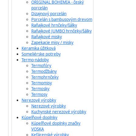
ORIGINAL BOHEMIA - český
porcelán
Dizajnový porcelán
Porcelán s bambusovým drevom
Raňajkové hrnčeky/šálky
Raňajkové JUMBO hrnčeky/šálky
Raňajkové misky
Zapekacie misy / misky
Keramika úžitková
Someliérske potreby
Termo-nádoby
Termofóry
Termodžbány
Termohrnčeky
Termomisy
Termosky
Termosy
Nerezové výrobky
Nerezové výrobky
Kuchynské nerezové výrobky
Kúpeľňové doplnky
Kúpeľňové doplnky značky
VOSKA
Kefárenské výrobky