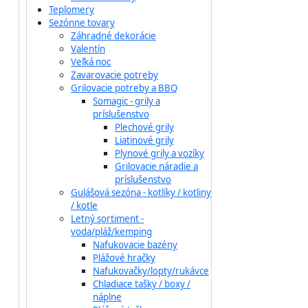
Teplomery
Sezónne tovary
Záhradné dekorácie
Valentín
Veľká noc
Zavarovacie potreby
Grilovacie potreby a BBQ
Somagic - grily a
príslušenstvo
Plechové grily
Liatinové grily
Plynové grily a vozíky
Grilovacie náradie a
príslušenstvo
Gulášová sezóna - kotlíky / kotliny
/ kotle
Letný sortiment -
voda/pláž/kemping
Nafukovacie bazény
Plážové hračky
Nafukovačky/lopty/rukávce
Chladiace tašky / boxy /
náplne