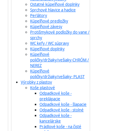
Ostatné kúpeľňové doplnky
Sprchové hlavice a hadice
Perlátory
Kúpeľňové predložky
Kúpeľňové závesy
Protišmykové podložky do vane /
sprchy
WC kefy / WC súpravy
Kúpeľňové doplnky
Kúpeľňové
poličky/držiaky/vešiaky-CHRÓM /
NEREZ
Kúpeľňové
poličky/držiaky/vešiaky- PLAST
Výrobky z plastov
Koše plastové
Odpadkové koše -
preklápacie
Odpadkové koše - šlapacie
Odpadkové koše - stolné
Odpadkové koše -
kancelárske
Prádlové koše - na čisté