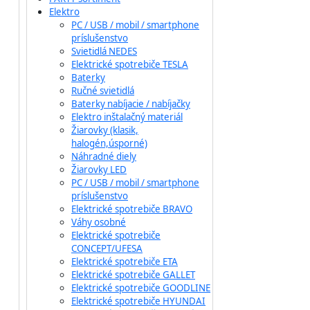
Elektro
PC / USB / mobil / smartphone
príslušenstvo
Svietidlá NEDES
Elektrické spotrebiče TESLA
Baterky
Ručné svietidlá
Baterky nabíjacie / nabíjačky
Elektro inštalačný materiál
Žiarovky (klasik,
halogén,úsporné)
Náhradné diely
Žiarovky LED
PC / USB / mobil / smartphone
príslušenstvo
Elektrické spotrebiče BRAVO
Váhy osobné
Elektrické spotrebiče
CONCEPT/UFESA
Elektrické spotrebiče ETA
Elektrické spotrebiče GALLET
Elektrické spotrebiče GOODLINE
Elektrické spotrebiče HYUNDAI