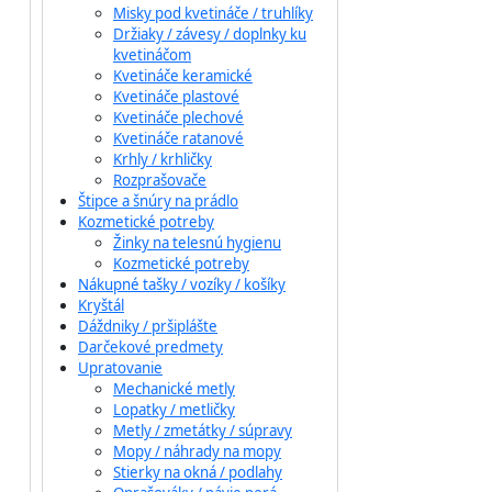
Misky pod kvetináče / truhlíky
Držiaky / závesy / doplnky ku
kvetináčom
Kvetináče keramické
Kvetináče plastové
Kvetináče plechové
Kvetináče ratanové
Krhly / krhličky
Rozprašovače
Štipce a šnúry na prádlo
Kozmetické potreby
Žinky na telesnú hygienu
Kozmetické potreby
Nákupné tašky / vozíky / košíky
Kryštál
Dáždniky / pršiplášte
Darčekové predmety
Upratovanie
Mechanické metly
Lopatky / metličky
Metly / zmetátky / súpravy
Mopy / náhrady na mopy
Stierky na okná / podlahy