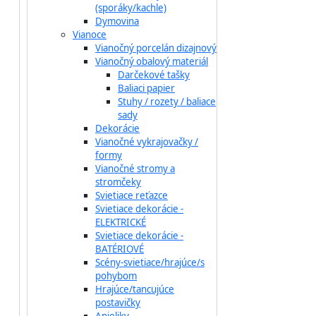
(sporáky/kachle)
Dymovina
Vianoce
Vianočný porcelán dizajnový
Vianočný obalový materiál
Darčekové tašky
Baliaci papier
Stuhy / rozety / baliace
sady
Dekorácie
Vianočné vykrajovačky /
formy
Vianočné stromy a
stromčeky
Svietiace reťazce
Svietiace dekorácie -
ELEKTRICKÉ
Svietiace dekorácie -
BATÉRIOVÉ
Scény-svietiace/hrajúce/s
pohybom
Hrajúce/tancujúce
postavičky