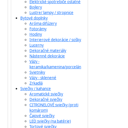
Elektrické spotrebiče ostatné
Bojlery
Lustre/ lampy / stropnice
Bytové doplnky
Aróma difúzery
Fotorámy
Hodiny
Interierové dekorácie / sošky
Lucerny
Dekoračné materiály
Nástenné dekorácie
Vázy -
keramika/kamenina/porcelán
Svietniky
Vázy - sklenené
Zrkadlá
Sviečky / kahance
Aromatické sviečky
Dekoračné sviečky
CITRONELOVÉ sviečky (proti
komárom)
Čajové sviečky
LED sviečky (na batérie)
Tortové sviečky