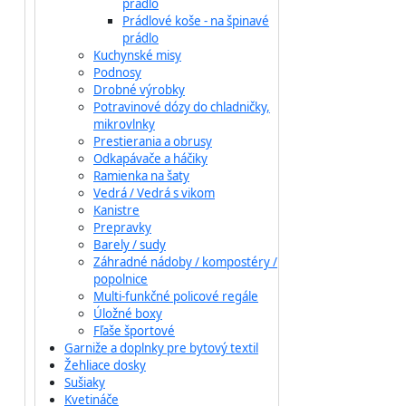
prádlo
Prádlové koše - na špinavé
prádlo
Kuchynské misy
Podnosy
Drobné výrobky
Potravinové dózy do chladničky,
mikrovlnky
Prestierania a obrusy
Odkapávače a háčiky
Ramienka na šaty
Vedrá / Vedrá s vikom
Kanistre
Prepravky
Barely / sudy
Záhradné nádoby / kompostéry /
popolnice
Multi-funkčné policové regále
Úložné boxy
Fľaše športové
Garniže a doplnky pre bytový textil
Žehliace dosky
Sušiaky
Kvetináče