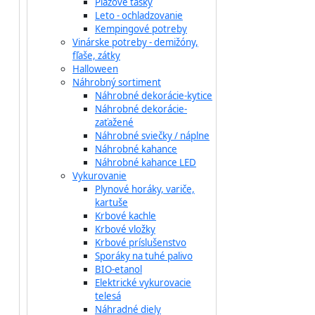
Plážové tašky
Leto - ochladzovanie
Kempingové potreby
Vinárske potreby - demižóny,
fľaše, zátky
Halloween
Náhrobný sortiment
Náhrobné dekorácie-kytice
Náhrobné dekorácie-
zaťažené
Náhrobné sviečky / náplne
Náhrobné kahance
Náhrobné kahance LED
Vykurovanie
Plynové horáky, variče,
kartuše
Krbové kachle
Krbové vložky
Krbové príslušenstvo
Sporáky na tuhé palivo
BIO-etanol
Elektrické vykurovacie
telesá
Náhradné diely