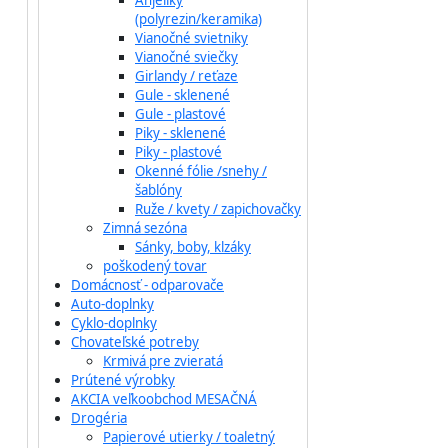
Anjeliky
(polyrezin/keramika)
Vianočné svietniky
Vianočné sviečky
Girlandy / reťaze
Gule - sklenené
Gule - plastové
Piky - sklenené
Piky - plastové
Okenné fólie /snehy /
šablóny
Ruže / kvety / zapichovačky
Zimná sezóna
Sánky, boby, klzáky
poškodený tovar
Domácnosť - odparovače
Auto-doplnky
Cyklo-doplnky
Chovateľské potreby
Krmivá pre zvieratá
Prútené výrobky
AKCIA veľkoobchod MESAČNÁ
Drogéria
Papierové utierky / toaletný