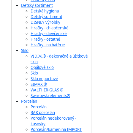
Detský sortiment
Detská hygiena
Detský sortiment
DISNEY výrobky
Hračky - chlapčenské
Hračky - dievčenské
Hračky - ostatné
Hračky - na batérie
Sklo
VIDIVI® - dekoračné a úžitkové
sklo
Opálové sklo
Sklo
Sklo importové
SIMAX ®
WALTHER-GLAS ®
Swarovski elements®
Porcelán
Porcelán
RAK porcelán
Porcelán nedekorovaný -
kusovky
Porcelán/kamenina IMPORT