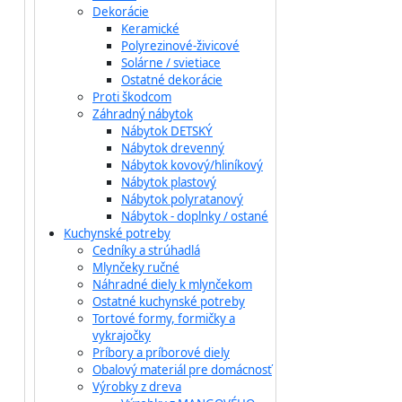
Dekorácie
Keramické
Polyrezinové-živicové
Solárne / svietiace
Ostatné dekorácie
Proti škodcom
Záhradný nábytok
Nábytok DETSKÝ
Nábytok drevenný
Nábytok kovový/hliníkový
Nábytok plastový
Nábytok polyratanový
Nábytok - doplnky / ostané
Kuchynské potreby
Cedníky a strúhadlá
Mlynčeky ručné
Náhradné diely k mlynčekom
Ostatné kuchynské potreby
Tortové formy, formičky a
vykrajočky
Príbory a príborové diely
Obalový materiál pre domácnosť
Výrobky z dreva