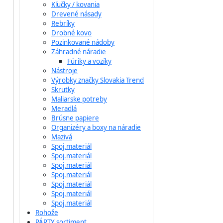
Kľučky / kovania
Drevené násady
Rebríky
Drobné kovo
Pozinkované nádoby
Záhradné náradie
Fúriky a vozíky
Nástroje
Výrobky značky Slovakia Trend
Skrutky
Maliarske potreby
Meradlá
Brúsne papiere
Organizéry a boxy na náradie
Mazivá
Spoj.materiál
Spoj.materiál
Spoj.materiál
Spoj.materiál
Spoj.materiál
Spoj.materiál
Spoj.materiál
Rohože
PÁRTY sortiment