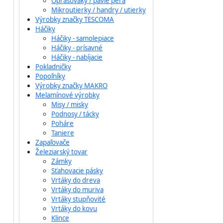
Oprašováky / pávie perá
Mikroutierky / handry / utierky
Výrobky značky TESCOMA
Háčiky
Háčiky - samolepiace
Háčiky - prísavné
Háčiky - nabíjacie
Pokladničky
Popoľníky
Výrobky značky MAKRO
Melamínové výrobky
Misy / misky
Podnosy / tácky
Poháre
Taniere
Zapaľovače
Železiarský tovar
Zámky
Sťahovacie pásky
Vrtáky do dreva
Vrtáky do muriva
Vrtáky stupňovité
Vrtáky do kovu
Klince