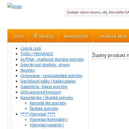
Úvod
Katalóg
Maloobchod
Letákové akcie
Lock & Lock
TORO / PROVANCE
Žiadny produkt n
ALPINA - značkové domáce potreby
Interiérové doplnky - drevo
Novinky
Cestovanie - cestovateľské potreby
Darčekové tašky / baliaci papier
Galantéria - šijacie potreby
Ochrana pred hmyzom
Kancelárske / školské potreby
Kancelárske potreby
Školské potreby
**** Výpredaj! ****
Výpredaj (kvetináče) !
Výpredaj (ostatné) !