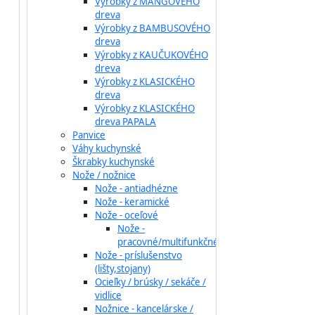
Výrobky z MANGOVÉHO
dreva
Výrobky z BAMBUSOVÉHO
dreva
Výrobky z KAUČUKOVÉHO
dreva
Výrobky z KLASICKÉHO
dreva
Výrobky z KLASICKÉHO
dreva PAPALA
Panvice
Váhy kuchynské
Škrabky kuchynské
Nože / nožnice
Nože - antiadhézne
Nože - keramické
Nože - oceľové
Nože -
pracovné/multifunkčné
Nože - príslušenstvo
(lišty,stojany)
Ocieľky / brúsky / sekáče /
vidlice
Nožnice - kancelárske /