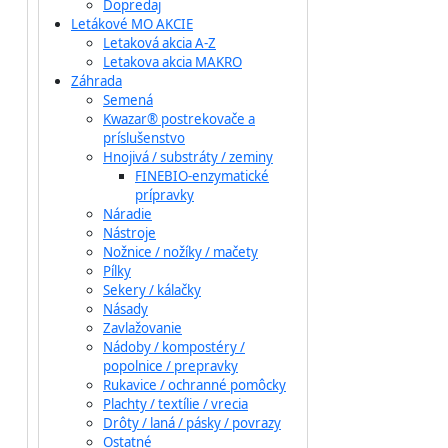
Dopredaj
Letákové MO AKCIE
Letaková akcia A-Z
Letakova akcia MAKRO
Záhrada
Semená
Kwazar® postrekovače a
príslušenstvo
Hnojivá / substráty / zeminy
FINEBIO-enzymatické
prípravky
Náradie
Nástroje
Nožnice / nožíky / mačety
Pílky
Sekery / kálačky
Násady
Zavlažovanie
Nádoby / kompostéry /
popolnice / prepravky
Rukavice / ochranné pomôcky
Plachty / textílie / vrecia
Drôty / laná / pásky / povrazy
Ostatné