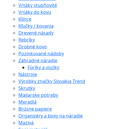
Vrtáky stupňovité
Vrtáky do kovu
Klince
Kľučky / kovania
Drevené násady
Rebríky
Drobné kovo
Pozinkované nádoby
Záhradné náradie
Fúriky a vozíky
Nástroje
Výrobky značky Slovakia Trend
Skrutky
Maliarske potreby
Meradlá
Brúsne papiere
Organizéry a boxy na náradie
Mazivá