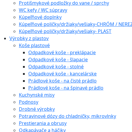
Protišmykové podložky do vane / sprchy
WC kefy / WC súpravy
Kúpeľňové doplnky
Kúpeľňové poličky/držiaky/vešiaky-CHRÓM / NERE
Kúpeľňové poličky/držiaky/vešiaky- PLAST
Výrobky z plastov
Koše plastové
Odpadkové koše - preklápacie
Odpadkové koše - šlapacie
Odpadkové koše - stolné
Odpadkové koše - kancelárske
Prádlové koše - na čisté prádlo
Prádlové koše - na špinavé prádlo
Kuchynské misy
Podnosy
Drobné výrobky
Potravinové dózy do chladničky, mikrovlnky
Prestierania a obrusy
Odkapávače a háčiky