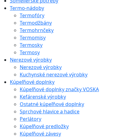
Someliérske potreby
Termo-nádoby
Termofóry
Termodžbány
Termohrnčeky
Termomisy
Termosky
Termosy
Nerezové výrobky
Nerezové výrobky
Kuchynské nerezové výrobky
Kúpeľňové doplnky
Kúpeľňové doplnky značky VOSKA
Kefárenské výrobky
Ostatné kúpeľňové doplnky
Sprchové hlavice a hadice
Perlátory
Kúpeľňové predložky
Kúpeľňové závesy