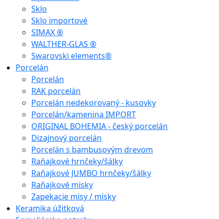
Sklo
Sklo importové
SIMAX ®
WALTHER-GLAS ®
Swarovski elements®
Porcelán
Porcelán
RAK porcelán
Porcelán nedekorovaný - kusovky
Porcelán/kamenina IMPORT
ORIGINAL BOHEMIA - český porcelán
Dizajnový porcelán
Porcelán s bambusovým drevom
Raňajkové hrnčeky/šálky
Raňajkové JUMBO hrnčeky/šálky
Raňajkové misky
Zapekacie misy / misky
Keramika úžitková