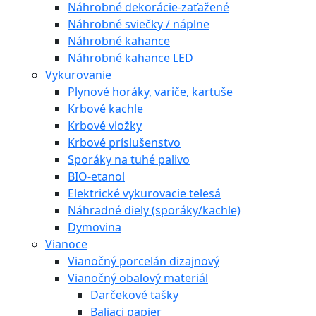
Náhrobné dekorácie-zaťažené
Náhrobné sviečky / náplne
Náhrobné kahance
Náhrobné kahance LED
Vykurovanie
Plynové horáky, variče, kartuše
Krbové kachle
Krbové vložky
Krbové príslušenstvo
Sporáky na tuhé palivo
BIO-etanol
Elektrické vykurovacie telesá
Náhradné diely (sporáky/kachle)
Dymovina
Vianoce
Vianočný porcelán dizajnový
Vianočný obalový materiál
Darčekové tašky
Baliaci papier