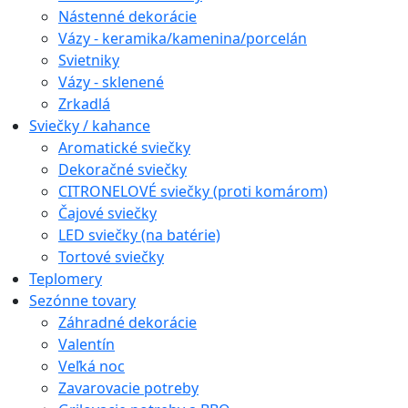
Nástenné dekorácie
Vázy - keramika/kamenina/porcelán
Svietniky
Vázy - sklenené
Zrkadlá
Sviečky / kahance
Aromatické sviečky
Dekoračné sviečky
CITRONELOVÉ sviečky (proti komárom)
Čajové sviečky
LED sviečky (na batérie)
Tortové sviečky
Teplomery
Sezónne tovary
Záhradné dekorácie
Valentín
Veľká noc
Zavarovacie potreby