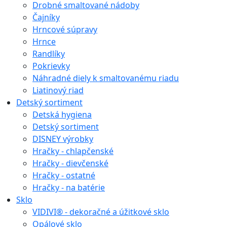
Drobné smaltované nádoby
Čajníky
Hrncové súpravy
Hrnce
Randlíky
Pokrievky
Náhradné diely k smaltovanému riadu
Liatinový riad
Detský sortiment
Detská hygiena
Detský sortiment
DISNEY výrobky
Hračky - chlapčenské
Hračky - dievčenské
Hračky - ostatné
Hračky - na batérie
Sklo
VIDIVI® - dekoračné a úžitkové sklo
Opálové sklo