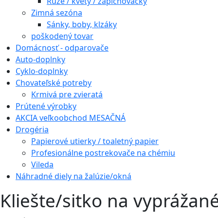
Ruže / kvety / zapichovačky
Zimná sezóna
Sánky, boby, klzáky
poškodený tovar
Domácnosť - odparovače
Auto-doplnky
Cyklo-doplnky
Chovateľské potreby
Krmivá pre zvieratá
Prútené výrobky
AKCIA veľkoobchod MESAČNÁ
Drogéria
Papierové utierky / toaletný papier
Profesionálne postrekovače na chémiu
Vileda
Náhradné diely na žalúzie/okná
Kliešte/sitko na vyprážané