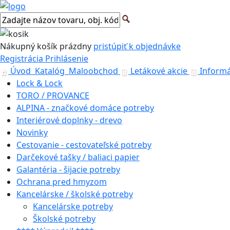
Nákupný košík
prázdny
pristúpiť k objednávke
Registrácia
Prihlásenie
Úvod
Katalóg
Maloobchod
Letákové akcie
Informá
Lock & Lock
TORO / PROVANCE
ALPINA - značkové domáce potreby
Interiérové doplnky - drevo
Novinky
Cestovanie - cestovateľské potreby
Darčekové tašky / baliaci papier
Galantéria - šijacie potreby
Ochrana pred hmyzom
Kancelárske / školské potreby
Kancelárske potreby
Školské potreby