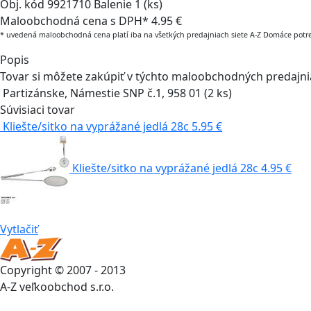
Obj. kód
9921710
Balenie
1 (ks)
Maloobchodná cena s DPH*
4.95 €
* uvedená maloobchodná cena platí iba na všetkých predajniach siete A-Z Domáce potr
Popis
Tovar si môžete zakúpiť v týchto maloobchodných predajn
Partizánske, Námestie SNP č.1, 958 01
(2 ks)
Súvisiaci tovar
Kliešte/sitko na vyprážané jedlá 28c
5.95 €
Kliešte/sitko na vyprážané jedlá 28c
4.95 €
Vytlačiť
Copyright © 2007 - 2013
A-Z veľkoobchod s.r.o.