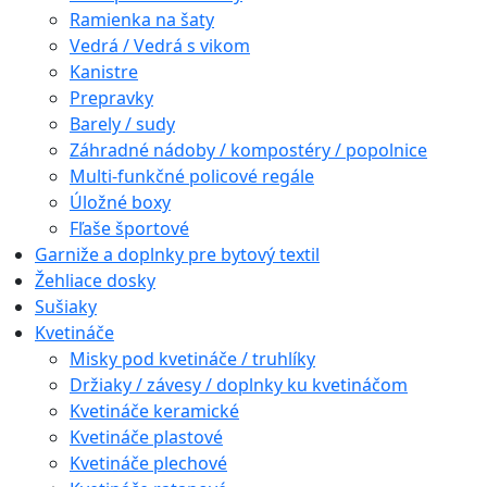
Ramienka na šaty
Vedrá / Vedrá s vikom
Kanistre
Prepravky
Barely / sudy
Záhradné nádoby / kompostéry / popolnice
Multi-funkčné policové regále
Úložné boxy
Fľaše športové
Garniže a doplnky pre bytový textil
Žehliace dosky
Sušiaky
Kvetináče
Misky pod kvetináče / truhlíky
Držiaky / závesy / doplnky ku kvetináčom
Kvetináče keramické
Kvetináče plastové
Kvetináče plechové