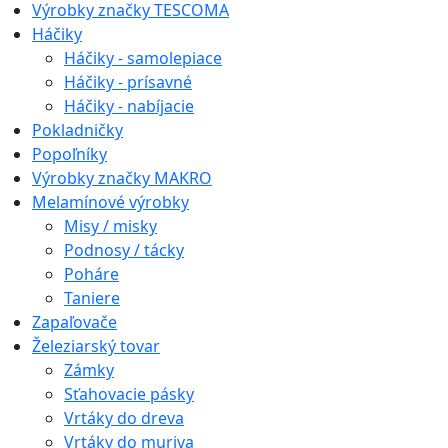
Výrobky značky TESCOMA
Háčiky
Háčiky - samolepiace
Háčiky - prísavné
Háčiky - nabíjacie
Pokladničky
Popoľníky
Výrobky značky MAKRO
Melamínové výrobky
Misy / misky
Podnosy / tácky
Poháre
Taniere
Zapaľovače
Železiarský tovar
Zámky
Sťahovacie pásky
Vrtáky do dreva
Vrtáky do muriva