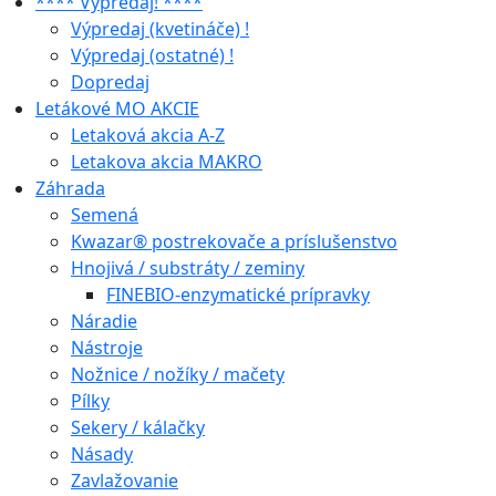
**** Výpredaj! ****
Výpredaj (kvetináče) !
Výpredaj (ostatné) !
Dopredaj
Letákové MO AKCIE
Letaková akcia A-Z
Letakova akcia MAKRO
Záhrada
Semená
Kwazar® postrekovače a príslušenstvo
Hnojivá / substráty / zeminy
FINEBIO-enzymatické prípravky
Náradie
Nástroje
Nožnice / nožíky / mačety
Pílky
Sekery / kálačky
Násady
Zavlažovanie