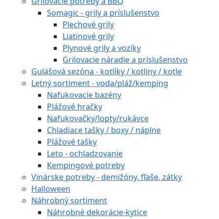
Grilovacie potreby a BBQ
Somagic - grily a príslušenstvo
Plechové grily
Liatinové grily
Plynové grily a vozíky
Grilovacie náradie a príslušenstvo
Gulášová sezóna - kotlíky / kotliny / kotle
Letný sortiment - voda/pláž/kemping
Nafukovacie bazény
Plážové hračky
Nafukovačky/lopty/rukávce
Chladiace tašky / boxy / náplne
Plážové tašky
Leto - ochladzovanie
Kempingové potreby
Vinárske potreby - demižóny, fľaše, zátky
Halloween
Náhrobný sortiment
Náhrobné dekorácie-kytice