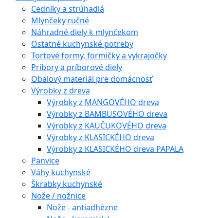
Cedníky a strúhadlá
Mlynčeky ručné
Náhradné diely k mlynčekom
Ostatné kuchynské potreby
Tortové formy, formičky a vykrajočky
Príbory a príborové diely
Obalový materiál pre domácnosť
Výrobky z dreva
Výrobky z MANGOVÉHO dreva
Výrobky z BAMBUSOVÉHO dreva
Výrobky z KAUČUKOVÉHO dreva
Výrobky z KLASICKÉHO dreva
Výrobky z KLASICKÉHO dreva PAPALA
Panvice
Váhy kuchynské
Škrabky kuchynské
Nože / nožnice
Nože - antiadhézne