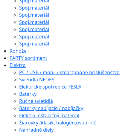
Spoj.materiál
Spoj.materiál
Spoj.materiál
Spoj.materiál
Spoj.materiál
Spoj.materiál
Spoj.materiál
Rohože
PÁRTY sortiment
Elektro
PC / USB / mobil / smartphone príslušenstvo
Svietidlá NEDES
Elektrické spotrebiče TESLA
Baterky
Ručné svietidlá
Baterky nabíjacie / nabíjačky
Elektro inštalačný materiál
Žiarovky (klasik, halogén,úsporné)
Náhradné diely