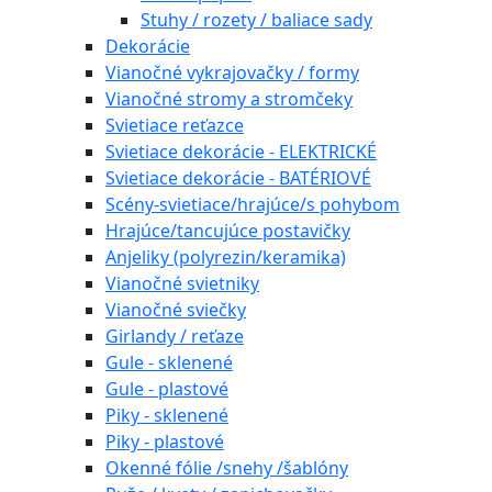
Stuhy / rozety / baliace sady
Dekorácie
Vianočné vykrajovačky / formy
Vianočné stromy a stromčeky
Svietiace reťazce
Svietiace dekorácie - ELEKTRICKÉ
Svietiace dekorácie - BATÉRIOVÉ
Scény-svietiace/hrajúce/s pohybom
Hrajúce/tancujúce postavičky
Anjeliky (polyrezin/keramika)
Vianočné svietniky
Vianočné sviečky
Girlandy / reťaze
Gule - sklenené
Gule - plastové
Piky - sklenené
Piky - plastové
Okenné fólie /snehy /šablóny