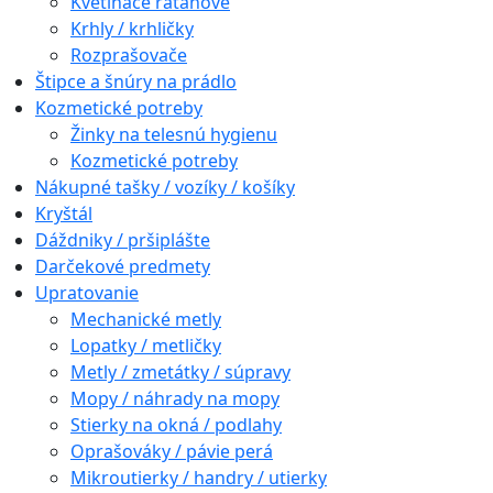
Kvetináče ratanové
Krhly / krhličky
Rozprašovače
Štipce a šnúry na prádlo
Kozmetické potreby
Žinky na telesnú hygienu
Kozmetické potreby
Nákupné tašky / vozíky / košíky
Kryštál
Dáždniky / pršiplášte
Darčekové predmety
Upratovanie
Mechanické metly
Lopatky / metličky
Metly / zmetátky / súpravy
Mopy / náhrady na mopy
Stierky na okná / podlahy
Oprašováky / pávie perá
Mikroutierky / handry / utierky