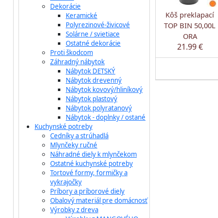
Dekorácie
Kôš preklapací
Keramické
Polyrezinové-živicové
TOP BIN 50,00L
Solárne / svietiace
ORA
Ostatné dekorácie
21.99 €
Proti škodcom
Záhradný nábytok
Nábytok DETSKÝ
Nábytok drevenný
Nábytok kovový/hliníkový
Nábytok plastový
Nábytok polyratanový
Nábytok - doplnky / ostané
Kuchynské potreby
Cedníky a strúhadlá
Mlynčeky ručné
Náhradné diely k mlynčekom
Ostatné kuchynské potreby
Tortové formy, formičky a
vykrajočky
Príbory a príborové diely
Obalový materiál pre domácnosť
Výrobky z dreva