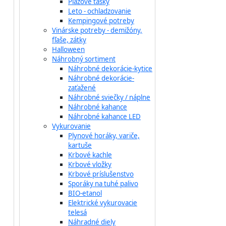
Plážové tašky
Leto - ochladzovanie
Kempingové potreby
Vinárske potreby - demižóny,
fľaše, zátky
Halloween
Náhrobný sortiment
Náhrobné dekorácie-kytice
Náhrobné dekorácie-
zaťažené
Náhrobné sviečky / náplne
Náhrobné kahance
Náhrobné kahance LED
Vykurovanie
Plynové horáky, variče,
kartuše
Krbové kachle
Krbové vložky
Krbové príslušenstvo
Sporáky na tuhé palivo
BIO-etanol
Elektrické vykurovacie
telesá
Náhradné diely