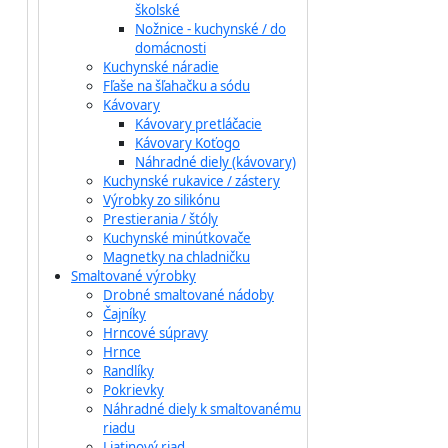
školské
Nožnice - kuchynské / do
domácnosti
Kuchynské náradie
Fľaše na šľahačku a sódu
Kávovary
Kávovary pretláčacie
Kávovary Koťogo
Náhradné diely (kávovary)
Kuchynské rukavice / zástery
Výrobky zo silikónu
Prestierania / štóly
Kuchynské minútkovače
Magnetky na chladničku
Smaltované výrobky
Drobné smaltované nádoby
Čajníky
Hrncové súpravy
Hrnce
Randlíky
Pokrievky
Náhradné diely k smaltovanému
riadu
Liatinový riad