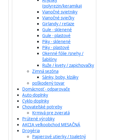
Anjeliky
(polyrezin/keramika)
Vianočné svietniky
Vianočné sviečky
Girlandy / reťaze
Gule - sklenené
Gule - plastové
Piky - sklenené
Piky - plastové
Okenné fólie /snehy /
šablóny
Ruže / kvety / zapichovačky
Zimná sezóna
Sánky, boby, klzáky
poškodený tovar
Domácnosť - odparovače
Auto-doplnky
Cyklo-doplnky
Chovateľské potreby
Krmivá pre zvieratá
Prútené výrobky
AKCIA veľkoobchod MESAČNÁ
Drogéria
Papierové utierky / toaletný