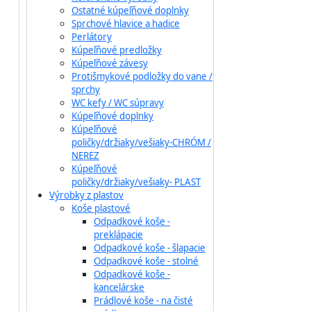
Ostatné kúpeľňové doplnky
Sprchové hlavice a hadice
Perlátory
Kúpeľňové predložky
Kúpeľňové závesy
Protišmykové podložky do vane /
sprchy
WC kefy / WC súpravy
Kúpeľňové doplnky
Kúpeľňové
poličky/držiaky/vešiaky-CHRÓM /
NEREZ
Kúpeľňové
poličky/držiaky/vešiaky- PLAST
Výrobky z plastov
Koše plastové
Odpadkové koše -
preklápacie
Odpadkové koše - šlapacie
Odpadkové koše - stolné
Odpadkové koše -
kancelárske
Prádlové koše - na čisté