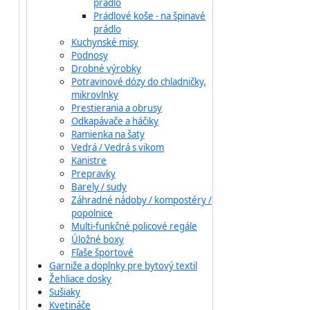
prádlo
Prádlové koše - na špinavé
prádlo
Kuchynské misy
Podnosy
Drobné výrobky
Potravinové dózy do chladničky,
mikrovlnky
Prestierania a obrusy
Odkapávače a háčiky
Ramienka na šaty
Vedrá / Vedrá s vikom
Kanistre
Prepravky
Barely / sudy
Záhradné nádoby / kompostéry /
popolnice
Multi-funkčné policové regále
Úložné boxy
Fľaše športové
Garniže a doplnky pre bytový textil
Žehliace dosky
Sušiaky
Kvetináče