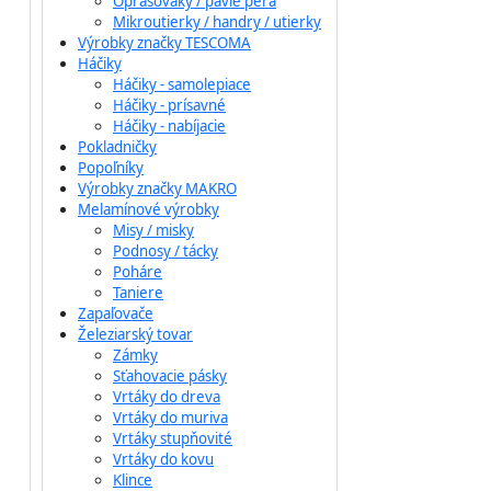
Oprašováky / pávie perá
Mikroutierky / handry / utierky
Výrobky značky TESCOMA
Háčiky
Háčiky - samolepiace
Háčiky - prísavné
Háčiky - nabíjacie
Pokladničky
Popoľníky
Výrobky značky MAKRO
Melamínové výrobky
Misy / misky
Podnosy / tácky
Poháre
Taniere
Zapaľovače
Železiarský tovar
Zámky
Sťahovacie pásky
Vrtáky do dreva
Vrtáky do muriva
Vrtáky stupňovité
Vrtáky do kovu
Klince