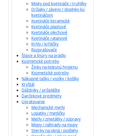
Misky pod kvetináče / truhlíky
Držiaky / závesy / doplnky ku
kvetináčom
Kvetináče keramické
Kvetináče plastové
Kvetináče plechové
Kvetináče ratanové
Krhly / krhličky
Rozprašovače
Štipce a šnúry na prádlo
Kozmetické potreby
Žinky na telesnú hygienu
Kozmetické potreby
Nákupné tašky / vozíky / košíky
Kryštál
Dáždniky / pršiplášte
Darčekové predmety
Upratovanie
Mechanické metly
Lopatky / metličky
Metly / zmetátky / súpravy
Mopy / náhrady na mopy
Stierky na okná / podlahy