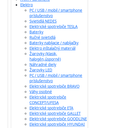
Elektro
PC / USB / mobil / smartphone
príslušenstvo
Svietidlá NEDES
Elektrické spotrebiče TESLA
Baterky
Ručné svietidlá
Baterky nabíjacie / nabíjačky
Elektro inštalačný materiál
Žiarovky (klasik,
halogén,úsporné)
Náhradné diely
Žiarovky LED
PC / USB / mobil / smartphone
príslušenstvo
Elektrické spotrebiče BRAVO
Váhy osobné
Elektrické spotrebiče
CONCEPT/UFESA
Elektrické spotrebiče ETA
Elektrické spotrebiče GALLET
Elektrické spotrebiče GOODLINE
Elektrické spotrebiče HYUNDAI