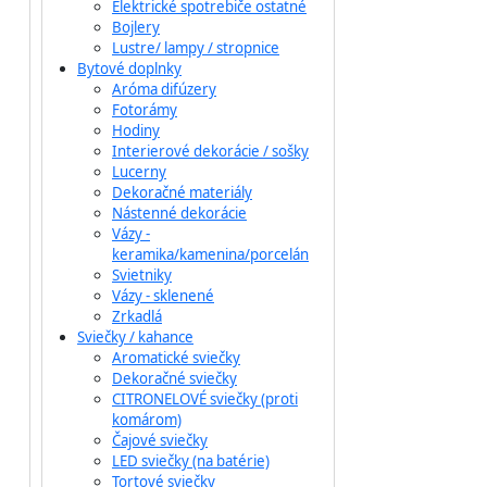
Elektrické spotrebiče ostatné
Bojlery
Lustre/ lampy / stropnice
Bytové doplnky
Aróma difúzery
Fotorámy
Hodiny
Interierové dekorácie / sošky
Lucerny
Dekoračné materiály
Nástenné dekorácie
Vázy -
keramika/kamenina/porcelán
Svietniky
Vázy - sklenené
Zrkadlá
Sviečky / kahance
Aromatické sviečky
Dekoračné sviečky
CITRONELOVÉ sviečky (proti
komárom)
Čajové sviečky
LED sviečky (na batérie)
Tortové sviečky