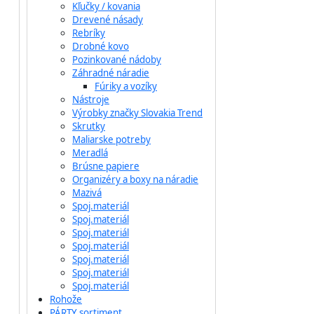
Kľučky / kovania
Drevené násady
Rebríky
Drobné kovo
Pozinkované nádoby
Záhradné náradie
Fúriky a vozíky
Nástroje
Výrobky značky Slovakia Trend
Skrutky
Maliarske potreby
Meradlá
Brúsne papiere
Organizéry a boxy na náradie
Mazivá
Spoj.materiál
Spoj.materiál
Spoj.materiál
Spoj.materiál
Spoj.materiál
Spoj.materiál
Spoj.materiál
Rohože
PÁRTY sortiment