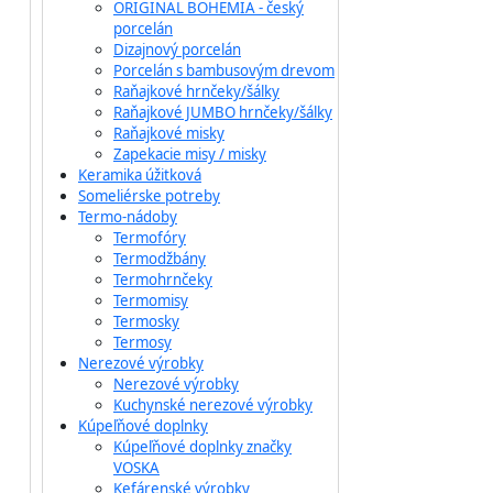
ORIGINAL BOHEMIA - český
porcelán
Dizajnový porcelán
Porcelán s bambusovým drevom
Raňajkové hrnčeky/šálky
Raňajkové JUMBO hrnčeky/šálky
Raňajkové misky
Zapekacie misy / misky
Keramika úžitková
Someliérske potreby
Termo-nádoby
Termofóry
Termodžbány
Termohrnčeky
Termomisy
Termosky
Termosy
Nerezové výrobky
Nerezové výrobky
Kuchynské nerezové výrobky
Kúpeľňové doplnky
Kúpeľňové doplnky značky
VOSKA
Kefárenské výrobky