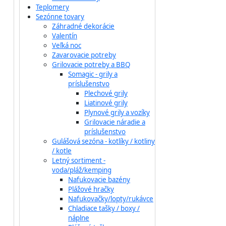
Teplomery
Sezónne tovary
Záhradné dekorácie
Valentín
Veľká noc
Zavarovacie potreby
Grilovacie potreby a BBQ
Somagic - grily a
príslušenstvo
Plechové grily
Liatinové grily
Plynové grily a vozíky
Grilovacie náradie a
príslušenstvo
Gulášová sezóna - kotlíky / kotliny
/ kotle
Letný sortiment -
voda/pláž/kemping
Nafukovacie bazény
Plážové hračky
Nafukovačky/lopty/rukávce
Chladiace tašky / boxy /
náplne