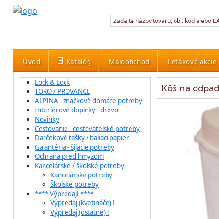
Úvod
Katalóg
Maloobchod
Letákové akcie
Lock & Lock
Kôš na odpad
TORO / PROVANCE
ALPINA - značkové domáce potreby
Interiérové doplnky - drevo
Novinky
Cestovanie - cestovateľské potreby
Darčekové tašky / baliaci papier
Galantéria - šijacie potreby
Ochrana pred hmyzom
Kancelárske / školské potreby
Kancelárske potreby
Školské potreby
**** Výpredaj! ****
Výpredaj (kvetináče) !
Výpredaj (ostatné) !