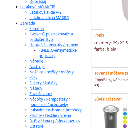
Dopredaj
Letákové MO AKCIE
Letaková akcia A-Z
Letakova akcia MAKRO
Záhrada
Semená
Kwazar® postrekovače a
Popis
príslušenstvo
rozmery: 29x22.
Hnojivá / substráty / zeminy
farba: biela
FINEBIO-enzymatické
prípravky
Náradie
Nástroje
Nožnice / nožíky / mačety
Tovar si môžete 
Pílky
Topoľčany, Námestie
Sekery / kálačky
ks)
Násady
Zavlažovanie
Nádoby / kompostéry /
Súvisiaci tovar
popolnice / prepravky
Rukavice / ochranné pomôcky
Plachty / textílie / vrecia
Drôty / laná / pásky / povrazy
Ostatné