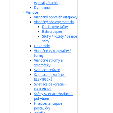
(sporáky/kachle)
Dymovina
Vianoce
Vianočný porcelán dizajnový
Vianočný obalový materiál
Darčekové tašky
Baliaci papier
Stuhy / rozety / baliace
sady
Dekorácie
Vianočné vykrajovačky /
formy
Vianočné stromy a
stromčeky
Svietiace reťazce
Svietiace dekorácie -
ELEKTRICKÉ
Svietiace dekorácie -
BATÉRIOVÉ
Scény-svietiace/hrajúce/s
pohybom
Hrajúce/tancujúce
postavičky