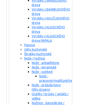
Výrobky z MANGOVÉHO
dreva
Výrobky z BAMBUSOVÉHO
dreva
Výrobky z KAUČUKOVÉHO
dreva
Výrobky z KLASICKÉHO
dreva
Výrobky z KLASICKÉHO
dreva PAPALA
Panvice
Váhy kuchynské
Škrabky kuchynské
Nože / nožnice
Nože - antiadhézne
Nože - keramické
Nože - oceľové
Nože -
pracovné/multifunkčné
Nože - príslušenstvo
(lišty,stojany)
Ocieľky / brúsky / sekáče /
vidlice
Nožnice - kancelárske /