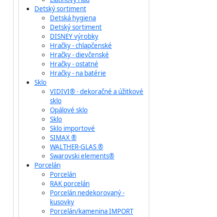
Detský sortiment
Detská hygiena
Detský sortiment
DISNEY výrobky
Hračky - chlapčenské
Hračky - dievčenské
Hračky - ostatné
Hračky - na batérie
Sklo
VIDIVI® - dekoračné a úžitkové
sklo
Opálové sklo
Sklo
Sklo importové
SIMAX ®
WALTHER-GLAS ®
Swarovski elements®
Porcelán
Porcelán
RAK porcelán
Porcelán nedekorovaný -
kusovky
Porcelán/kamenina IMPORT