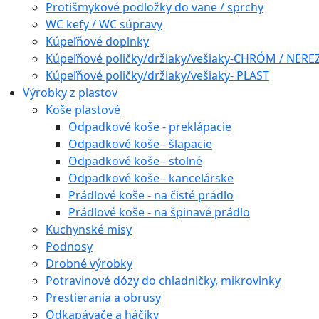
Protišmykové podložky do vane / sprchy
WC kefy / WC súpravy
Kúpeľňové doplnky
Kúpeľňové poličky/držiaky/vešiaky-CHRÓM / NERE
Kúpeľňové poličky/držiaky/vešiaky- PLAST
Výrobky z plastov
Koše plastové
Odpadkové koše - preklápacie
Odpadkové koše - šlapacie
Odpadkové koše - stolné
Odpadkové koše - kancelárske
Prádlové koše - na čisté prádlo
Prádlové koše - na špinavé prádlo
Kuchynské misy
Podnosy
Drobné výrobky
Potravinové dózy do chladničky, mikrovlnky
Prestierania a obrusy
Odkapávače a háčiky