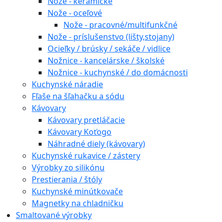
Nože - keramické
Nože - oceľové
Nože - pracovné/multifunkčné
Nože - príslušenstvo (lišty,stojany)
Ocieľky / brúsky / sekáče / vidlice
Nožnice - kancelárske / školské
Nožnice - kuchynské / do domácnosti
Kuchynské náradie
Fľaše na šľahačku a sódu
Kávovary
Kávovary pretláčacie
Kávovary Koťogo
Náhradné diely (kávovary)
Kuchynské rukavice / zástery
Výrobky zo silikónu
Prestierania / štóly
Kuchynské minútkovače
Magnetky na chladničku
Smaltované výrobky