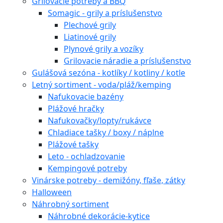
Grilovacie potreby a BBQ
Somagic - grily a príslušenstvo
Plechové grily
Liatinové grily
Plynové grily a vozíky
Grilovacie náradie a príslušenstvo
Gulášová sezóna - kotlíky / kotliny / kotle
Letný sortiment - voda/pláž/kemping
Nafukovacie bazény
Plážové hračky
Nafukovačky/lopty/rukávce
Chladiace tašky / boxy / náplne
Plážové tašky
Leto - ochladzovanie
Kempingové potreby
Vinárske potreby - demižóny, fľaše, zátky
Halloween
Náhrobný sortiment
Náhrobné dekorácie-kytice