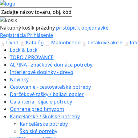
Nákupný košík
prázdny
pristúpiť k objednávke
Registrácia
Prihlásenie
Úvod
Katalóg
Maloobchod
Letákové akcie
Inf
Lock & Lock
TORO / PROVANCE
ALPINA - značkové domáce potreby
Interiérové doplnky - drevo
Novinky
Cestovanie - cestovateľské potreby
Darčekové tašky / baliaci papier
Galantéria - šijacie potreby
Ochrana pred hmyzom
Kancelárske / školské potreby
Kancelárske potreby
Školské potreby