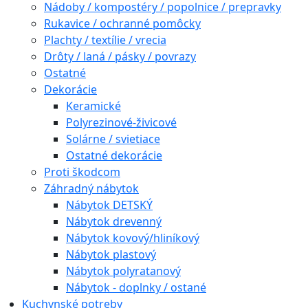
Nádoby / kompostéry / popolnice / prepravky
Rukavice / ochranné pomôcky
Plachty / textílie / vrecia
Drôty / laná / pásky / povrazy
Ostatné
Dekorácie
Keramické
Polyrezinové-živicové
Solárne / svietiace
Ostatné dekorácie
Proti škodcom
Záhradný nábytok
Nábytok DETSKÝ
Nábytok drevenný
Nábytok kovový/hliníkový
Nábytok plastový
Nábytok polyratanový
Nábytok - doplnky / ostané
Kuchynské potreby