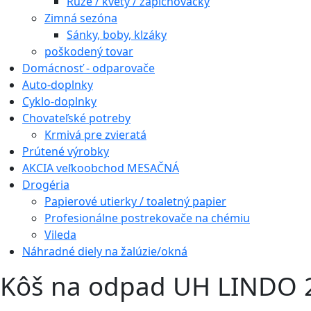
Ruže / kvety / zapichovačky
Zimná sezóna
Sánky, boby, klzáky
poškodený tovar
Domácnosť - odparovače
Auto-doplnky
Cyklo-doplnky
Chovateľské potreby
Krmivá pre zvieratá
Prútené výrobky
AKCIA veľkoobchod MESAČNÁ
Drogéria
Papierové utierky / toaletný papier
Profesionálne postrekovače na chémiu
Vileda
Náhradné diely na žalúzie/okná
Kôš na odpad UH LINDO 2