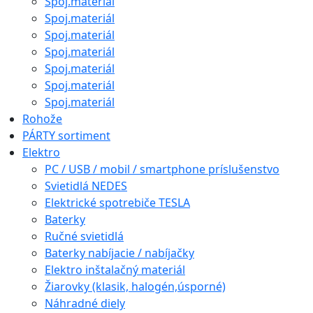
Spoj.materiál
Spoj.materiál
Spoj.materiál
Spoj.materiál
Spoj.materiál
Spoj.materiál
Spoj.materiál
Rohože
PÁRTY sortiment
Elektro
PC / USB / mobil / smartphone príslušenstvo
Svietidlá NEDES
Elektrické spotrebiče TESLA
Baterky
Ručné svietidlá
Baterky nabíjacie / nabíjačky
Elektro inštalačný materiál
Žiarovky (klasik, halogén,úsporné)
Náhradné diely