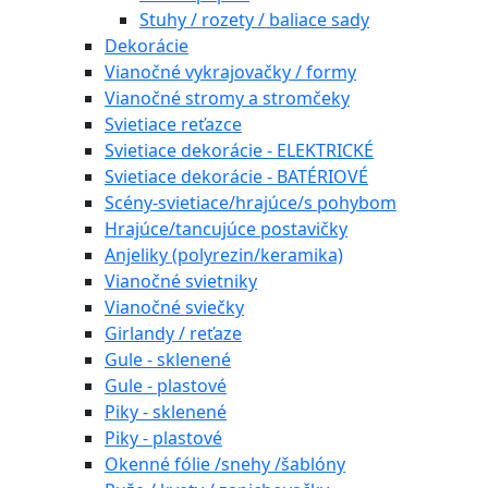
Stuhy / rozety / baliace sady
Dekorácie
Vianočné vykrajovačky / formy
Vianočné stromy a stromčeky
Svietiace reťazce
Svietiace dekorácie - ELEKTRICKÉ
Svietiace dekorácie - BATÉRIOVÉ
Scény-svietiace/hrajúce/s pohybom
Hrajúce/tancujúce postavičky
Anjeliky (polyrezin/keramika)
Vianočné svietniky
Vianočné sviečky
Girlandy / reťaze
Gule - sklenené
Gule - plastové
Piky - sklenené
Piky - plastové
Okenné fólie /snehy /šablóny