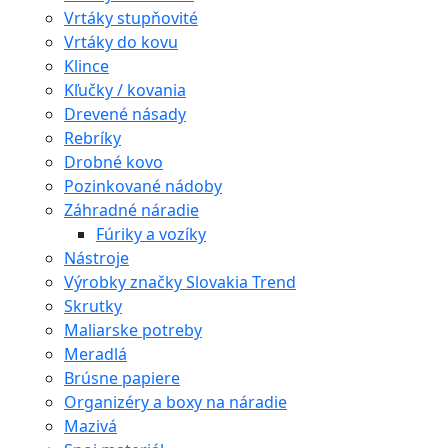
Vrtáky stupňovité
Vrtáky do kovu
Klince
Kľučky / kovania
Drevené násady
Rebríky
Drobné kovo
Pozinkované nádoby
Záhradné náradie
Fúriky a vozíky
Nástroje
Výrobky značky Slovakia Trend
Skrutky
Maliarske potreby
Meradlá
Brúsne papiere
Organizéry a boxy na náradie
Mazivá