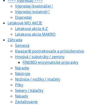
**** Výpredaj! ****
Výpredaj (kvetináče) !
Výpredaj (ostatné) !
Dopredaj
Letákové MO AKCIE
Letaková akcia A-Z
Letakova akcia MAKRO
Záhrada
Semená
Kwazar® postrekovače a príslušenstvo
Hnojivá / substráty / zeminy
FINEBIO-enzymatické prípravky
Náradie
Nástroje
Nožnice / nožíky / mačety
Pílky
Sekery / kálačky
Násady
Zavlažovanie