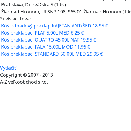
Bratislava, Dudvážska 5
(1 ks)
Žiar nad Hronom, Ul.SNP 108, 965 01 Žiar nad Hronom
(1 k
Súvisiaci tovar
Kôš odpadový preklap.KAJETAN ANT/ŠED
18.95 €
Kôš preklapací PLAF 5,00L MED
6.25 €
Kôš preklapací QUATRO 45,00L NAT
19.95 €
Kôš preklapací FALA 15,00L MOD
11.95 €
Kôš preklapací STANDARD 50,00L MED
29.95 €
Vytlačiť
Copyright © 2007 - 2013
A-Z veľkoobchod s.r.o.