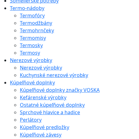
Someliérske potreby
Termo-nádoby
Termofóry
Termodžbány
Termohrnčeky
Termomisy
Termosky
Termosy
Nerezové výrobky
Nerezové výrobky
Kuchynské nerezové výrobky
Kúpeľňové doplnky
Kúpeľňové doplnky značky VOSKA
Kefárenské výrobky
Ostatné kúpeľňové doplnky
Sprchové hlavice a hadice
Perlátory
Kúpeľňové predložky
Kúpeľňové závesy