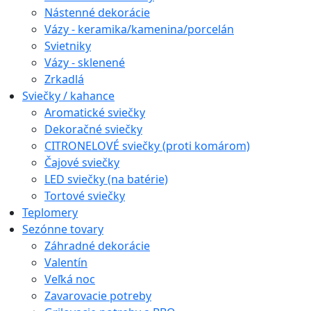
Nástenné dekorácie
Vázy - keramika/kamenina/porcelán
Svietniky
Vázy - sklenené
Zrkadlá
Sviečky / kahance
Aromatické sviečky
Dekoračné sviečky
CITRONELOVÉ sviečky (proti komárom)
Čajové sviečky
LED sviečky (na batérie)
Tortové sviečky
Teplomery
Sezónne tovary
Záhradné dekorácie
Valentín
Veľká noc
Zavarovacie potreby