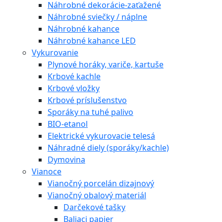
Náhrobné dekorácie-zaťažené
Náhrobné sviečky / náplne
Náhrobné kahance
Náhrobné kahance LED
Vykurovanie
Plynové horáky, variče, kartuše
Krbové kachle
Krbové vložky
Krbové príslušenstvo
Sporáky na tuhé palivo
BIO-etanol
Elektrické vykurovacie telesá
Náhradné diely (sporáky/kachle)
Dymovina
Vianoce
Vianočný porcelán dizajnový
Vianočný obalový materiál
Darčekové tašky
Baliaci papier