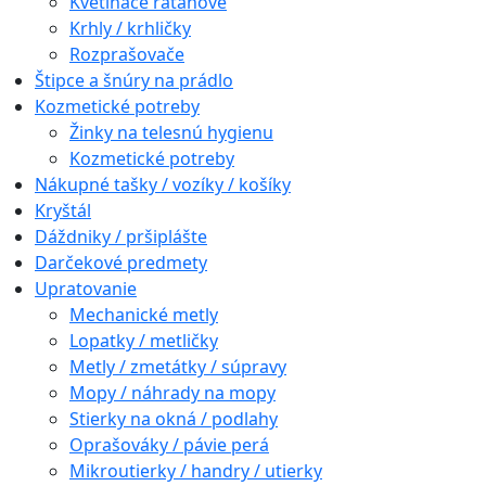
Kvetináče ratanové
Krhly / krhličky
Rozprašovače
Štipce a šnúry na prádlo
Kozmetické potreby
Žinky na telesnú hygienu
Kozmetické potreby
Nákupné tašky / vozíky / košíky
Kryštál
Dáždniky / pršiplášte
Darčekové predmety
Upratovanie
Mechanické metly
Lopatky / metličky
Metly / zmetátky / súpravy
Mopy / náhrady na mopy
Stierky na okná / podlahy
Oprašováky / pávie perá
Mikroutierky / handry / utierky