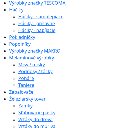
Výrobky značky TESCOMA
Háčiky
Háčiky - samolepiace
Háčiky - prísavné
Háčiky - nabíjacie
Pokladničky
Popoľníky
Výrobky značky MAKRO
Melamínové výrobky
Misy / misky
Podnosy / tácky
Poháre
Taniere
Zapaľovače
Železiarský tovar
Zámky
Sťahovacie pásky
Vrtáky do dreva
Vrtáky do muriva