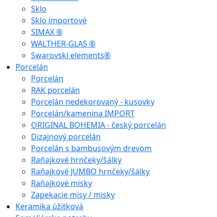
Sklo
Sklo importové
SIMAX ®
WALTHER-GLAS ®
Swarovski elements®
Porcelán
Porcelán
RAK porcelán
Porcelán nedekorovaný - kusovky
Porcelán/kamenina IMPORT
ORIGINAL BOHEMIA - český porcelán
Dizajnový porcelán
Porcelán s bambusovým drevom
Raňajkové hrnčeky/šálky
Raňajkové JUMBO hrnčeky/šálky
Raňajkové misky
Zapekacie misy / misky
Keramika úžitková