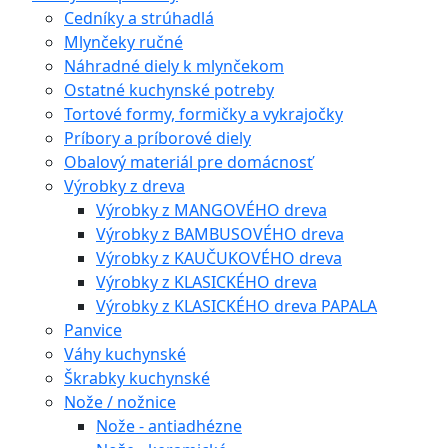
Cedníky a strúhadlá
Mlynčeky ručné
Náhradné diely k mlynčekom
Ostatné kuchynské potreby
Tortové formy, formičky a vykrajočky
Príbory a príborové diely
Obalový materiál pre domácnosť
Výrobky z dreva
Výrobky z MANGOVÉHO dreva
Výrobky z BAMBUSOVÉHO dreva
Výrobky z KAUČUKOVÉHO dreva
Výrobky z KLASICKÉHO dreva
Výrobky z KLASICKÉHO dreva PAPALA
Panvice
Váhy kuchynské
Škrabky kuchynské
Nože / nožnice
Nože - antiadhézne