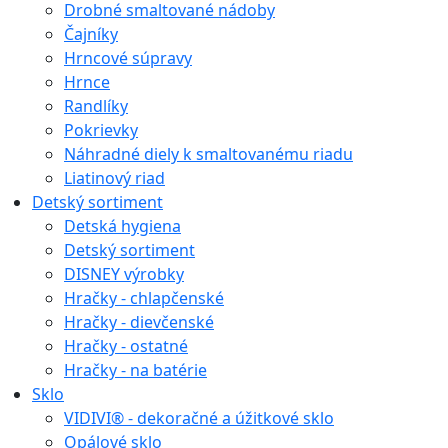
Drobné smaltované nádoby
Čajníky
Hrncové súpravy
Hrnce
Randlíky
Pokrievky
Náhradné diely k smaltovanému riadu
Liatinový riad
Detský sortiment
Detská hygiena
Detský sortiment
DISNEY výrobky
Hračky - chlapčenské
Hračky - dievčenské
Hračky - ostatné
Hračky - na batérie
Sklo
VIDIVI® - dekoračné a úžitkové sklo
Opálové sklo