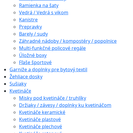
Ramienka na šaty
Vedrá / Vedrá s vikom
Kanistre
Prepravky
Barely / sudy
Záhradné nádoby / kompostéry / popolnice
Multi-funkčné policové regále
Úložné boxy
Fľaše športové
Garniže a doplnky pre bytový textil
Žehliace dosky
Sušiaky
Kvetináče
Misky pod kvetináče / truhlíky
Držiaky / závesy / doplnky ku kvetináčom
Kvetináče keramické
Kvetináče plastové
Kvetináče plechové