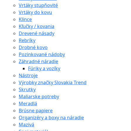
Vrtáky stupňovité
Vrtáky do kovu
Klince
Kľučky / kovania
Drevené násady
Rebríky
Drobné kovo
Pozinkované nádoby
Záhradné náradie
Fúriky a vozíky
Nástroje
Výrobky značky Slovakia Trend
Skrutky
Maliarske potreby
Meradlá
Brúsne papiere
Organizéry a boxy na náradie
Mazivá