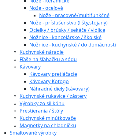
Nože - keramické
Nože - oceľové
Nože - pracovné/multifunkčné
Nože - príslušenstvo (lišty,stojany)
Ocieľky / brúsky / sekáče / vidlice
Nožnice - kancelárske / školské
Nožnice - kuchynské / do domácnosti
Kuchynské náradie
Fľaše na šľahačku a sódu
Kávovary
Kávovary pretláčacie
Kávovary Koťogo
Náhradné diely (kávovary)
Kuchynské rukavice / zástery
Výrobky zo silikónu
Prestierania / štóly
Kuchynské minútkovače
Magnetky na chladničku
Smaltované výrobky