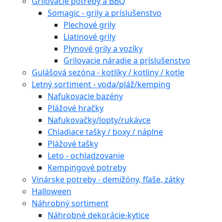
Grilovacie potreby a BBQ
Somagic - grily a príslušenstvo
Plechové grily
Liatinové grily
Plynové grily a vozíky
Grilovacie náradie a príslušenstvo
Gulášová sezóna - kotlíky / kotliny / kotle
Letný sortiment - voda/pláž/kemping
Nafukovacie bazény
Plážové hračky
Nafukovačky/lopty/rukávce
Chladiace tašky / boxy / náplne
Plážové tašky
Leto - ochladzovanie
Kempingové potreby
Vinárske potreby - demižóny, fľaše, zátky
Halloween
Náhrobný sortiment
Náhrobné dekorácie-kytice