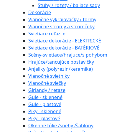
Stuhy / rozety / baliace sady
Dekorácie
Vianočné vykrajovačky / formy
Vianočné stromy a stromčeky
Svietiace reťazce
Svietiace dekorácie - ELEKTRICKÉ
Svietiace dekorácie - BATÉRIOVÉ
Scény-svietiace/hrajúce/s pohybom
Hrajúce/tancujúce postavičky
Anjeliky (polyrezin/keramika)
Vianočné svietniky
Vianočné sviečky
Girlandy / reťaze
Gule - sklenené
Gule - plastové
Piky - sklenené
Piky - plastové
Okenné fólie /snehy /šablóny