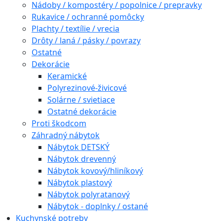
Nádoby / kompostéry / popolnice / prepravky
Rukavice / ochranné pomôcky
Plachty / textílie / vrecia
Drôty / laná / pásky / povrazy
Ostatné
Dekorácie
Keramické
Polyrezinové-živicové
Solárne / svietiace
Ostatné dekorácie
Proti škodcom
Záhradný nábytok
Nábytok DETSKÝ
Nábytok drevenný
Nábytok kovový/hliníkový
Nábytok plastový
Nábytok polyratanový
Nábytok - doplnky / ostané
Kuchynské potreby