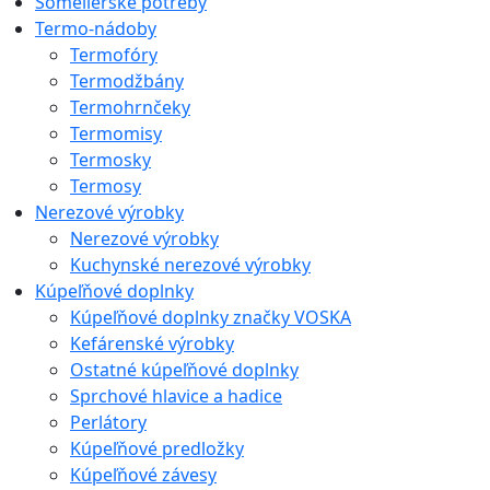
Someliérske potreby
Termo-nádoby
Termofóry
Termodžbány
Termohrnčeky
Termomisy
Termosky
Termosy
Nerezové výrobky
Nerezové výrobky
Kuchynské nerezové výrobky
Kúpeľňové doplnky
Kúpeľňové doplnky značky VOSKA
Kefárenské výrobky
Ostatné kúpeľňové doplnky
Sprchové hlavice a hadice
Perlátory
Kúpeľňové predložky
Kúpeľňové závesy