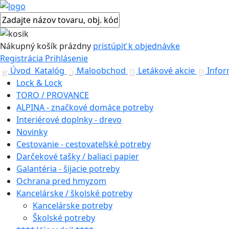
Nákupný košík
prázdny
pristúpiť k objednávke
Registrácia
Prihlásenie
Úvod
Katalóg
Maloobchod
Letákové akcie
Infor
Lock & Lock
TORO / PROVANCE
ALPINA - značkové domáce potreby
Interiérové doplnky - drevo
Novinky
Cestovanie - cestovateľské potreby
Darčekové tašky / baliaci papier
Galantéria - šijacie potreby
Ochrana pred hmyzom
Kancelárske / školské potreby
Kancelárske potreby
Školské potreby