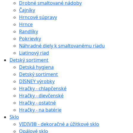
Drobné smaltované nádoby
Čajníky
Hrncové súpravy
Hrnce
Randlíky
Pokrievky
Náhradné diely k smaltovanému riadu
Liatinový riad
Detský sortiment
Detská hygiena
Detský sortiment
DISNEY výrobky
Hračky - chlapčenské
Hračky - dievčenské
Hračky - ostatné
Hračky - na batérie
Sklo
VIDIVI® - dekoračné a úžitkové sklo
Opálové sklo