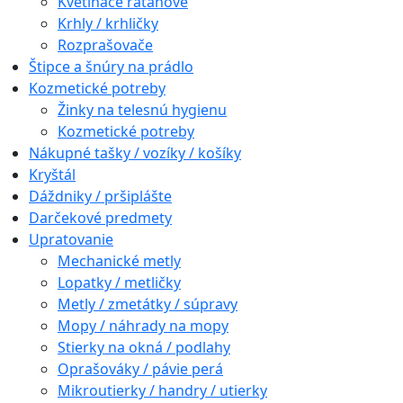
Kvetináče ratanové
Krhly / krhličky
Rozprašovače
Štipce a šnúry na prádlo
Kozmetické potreby
Žinky na telesnú hygienu
Kozmetické potreby
Nákupné tašky / vozíky / košíky
Kryštál
Dáždniky / pršiplášte
Darčekové predmety
Upratovanie
Mechanické metly
Lopatky / metličky
Metly / zmetátky / súpravy
Mopy / náhrady na mopy
Stierky na okná / podlahy
Oprašováky / pávie perá
Mikroutierky / handry / utierky