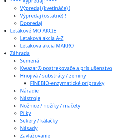
**** Výpredaj! ****
Výpredaj (kvetináče) !
Výpredaj (ostatné) !
Dopredaj
Letákové MO AKCIE
Letaková akcia A-Z
Letakova akcia MAKRO
Záhrada
Semená
Kwazar® postrekovače a príslušenstvo
Hnojivá / substráty / zeminy
FINEBIO-enzymatické prípravky
Náradie
Nástroje
Nožnice / nožíky / mačety
Pílky
Sekery / kálačky
Násady
Zavlažovanie