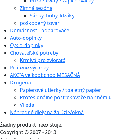
Ruže / kvety / zapichovačky
Zimná sezóna
Sánky, boby, klzáky
poškodený tovar
Domácnosť - odparovače
Auto-doplnky
Cyklo-doplnky
Chovateľské potreby
Krmivá pre zvieratá
Prútené výrobky
AKCIA veľkoobchod MESAČNÁ
Drogéria
Papierové utierky / toaletný papier
Profesionálne postrekovače na chémiu
Vileda
Náhradné diely na žalúzie/okná
Žiadny produkt neexistuje.
Copyright © 2007 - 2013