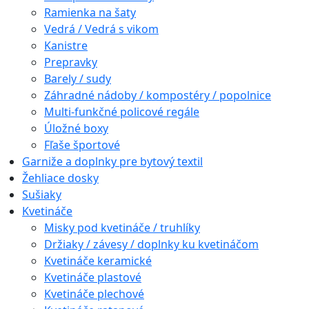
Ramienka na šaty
Vedrá / Vedrá s vikom
Kanistre
Prepravky
Barely / sudy
Záhradné nádoby / kompostéry / popolnice
Multi-funkčné policové regále
Úložné boxy
Fľaše športové
Garniže a doplnky pre bytový textil
Žehliace dosky
Sušiaky
Kvetináče
Misky pod kvetináče / truhlíky
Držiaky / závesy / doplnky ku kvetináčom
Kvetináče keramické
Kvetináče plastové
Kvetináče plechové