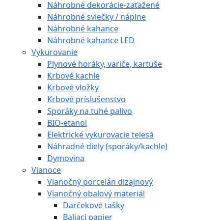
Náhrobné dekorácie-zaťažené
Náhrobné sviečky / náplne
Náhrobné kahance
Náhrobné kahance LED
Vykurovanie
Plynové horáky, variče, kartuše
Krbové kachle
Krbové vložky
Krbové príslušenstvo
Sporáky na tuhé palivo
BIO-etanol
Elektrické vykurovacie telesá
Náhradné diely (sporáky/kachle)
Dymovina
Vianoce
Vianočný porcelán dizajnový
Vianočný obalový materiál
Darčekové tašky
Baliaci papier