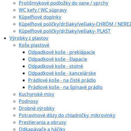
Protišmykové podložky do vane / sprchy
WC kefy / WC súpravy
Kúpeľňové doplnky
Kúpeľňové poličky/držiaky/vešiaky-CHRÓM / NERE
Kúpeľňové poličky/držiaky/vešiaky- PLAST
Výrobky z plastov
Koše plastové
Odpadkové koše - preklápacie
Odpadkové koše - šlapacie
Odpadkové koše - stolné
Odpadkové koše - kancelárske
Prádlové koše - na čisté prádlo
Prádlové koše - na špinavé prádlo
Kuchynské misy
Podnosy
Drobné výrobky
Potravinové dózy do chladničky, mikrovlnky
Prestierania a obrusy
Odkapávače a háčiky