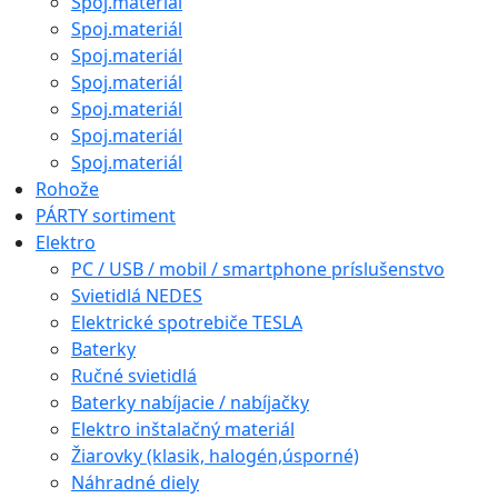
Spoj.materiál
Spoj.materiál
Spoj.materiál
Spoj.materiál
Spoj.materiál
Spoj.materiál
Spoj.materiál
Rohože
PÁRTY sortiment
Elektro
PC / USB / mobil / smartphone príslušenstvo
Svietidlá NEDES
Elektrické spotrebiče TESLA
Baterky
Ručné svietidlá
Baterky nabíjacie / nabíjačky
Elektro inštalačný materiál
Žiarovky (klasik, halogén,úsporné)
Náhradné diely