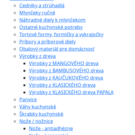
Cedníky a strúhadlá
Mlynčeky ručné
Náhradné diely k mlynčekom
Ostatné kuchynské potreby
Tortové formy, formičky a vykrajočky
Príbory a príborové diely
Obalový materiál pre domácnosť
Výrobky z dreva
Výrobky z MANGOVÉHO dreva
Výrobky z BAMBUSOVÉHO dreva
Výrobky z KAUČUKOVÉHO dreva
Výrobky z KLASICKÉHO dreva
Výrobky z KLASICKÉHO dreva PAPALA
Panvice
Váhy kuchynské
Škrabky kuchynské
Nože / nožnice
Nože - antiadhézne