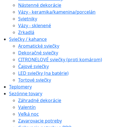
Nástenné dekorácie
Vázy - keramika/kamenina/porcelán
Svietniky
Vázy - sklenené
Zrkadlá
Sviečky / kahance
Aromatické sviečky
Dekoračné sviečky
CITRONELOVÉ sviečky (proti komárom)
Čajové sviečky
LED sviečky (na batérie)
Tortové sviečky
Teplomery
Sezónne tovary
Záhradné dekorácie
Valentín
Veľká noc
Zavarovacie potreby