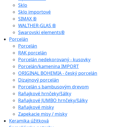
Sklo
Sklo importové
SIMAX ®
WALTHER-GLAS ®
Swarovski elements®
Porcelán
Porcelán
RAK porcelán
Porcelán nedekorovaný - kusovky
Porcelán/kamenina IMPORT
ORIGINAL BOHEMIA - český porcelán
Dizajnový porcelán
Porcelán s bambusovým drevom
Raňajkové hrnčeky/šálky
Raňajkové JUMBO hrnčeky/šálky
Raňajkové misky
Zapekacie misy / misky
Keramika úžitková