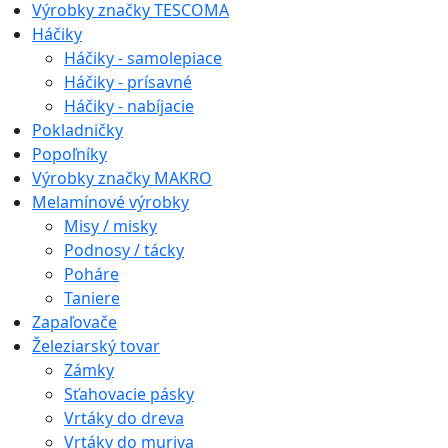
Výrobky značky TESCOMA
Háčiky
Háčiky - samolepiace
Háčiky - prísavné
Háčiky - nabíjacie
Pokladničky
Popoľníky
Výrobky značky MAKRO
Melamínové výrobky
Misy / misky
Podnosy / tácky
Poháre
Taniere
Zapaľovače
Železiarský tovar
Zámky
Sťahovacie pásky
Vrtáky do dreva
Vrtáky do muriva