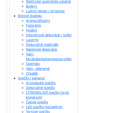
Elektrické spotrebiče ostatné
Bojlery
Lustre/ lampy / stropnice
Bytové doplnky
Aróma difúzery
Fotorámy
Hodiny
Interierové dekorácie / sošky
Lucerny
Dekoračné materiály
Nástenné dekorácie
Vázy -
keramika/kamenina/porcelán
Svietniky
Vázy - sklenené
Zrkadlá
Sviečky / kahance
Aromatické sviečky
Dekoračné sviečky
CITRONELOVÉ sviečky (proti
komárom)
Čajové sviečky
LED sviečky (na batérie)
Tortové sviečky