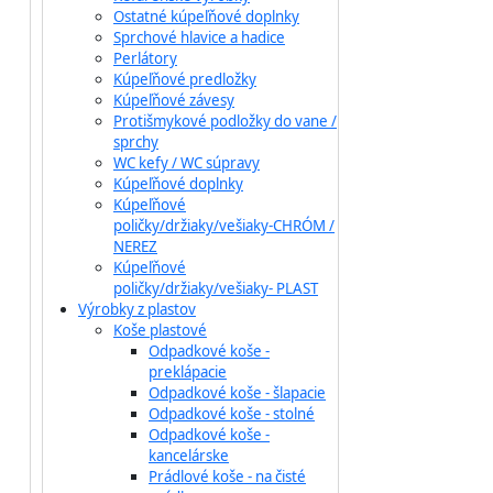
Ostatné kúpeľňové doplnky
Sprchové hlavice a hadice
Perlátory
Kúpeľňové predložky
Kúpeľňové závesy
Protišmykové podložky do vane /
sprchy
WC kefy / WC súpravy
Kúpeľňové doplnky
Kúpeľňové
poličky/držiaky/vešiaky-CHRÓM /
NEREZ
Kúpeľňové
poličky/držiaky/vešiaky- PLAST
Výrobky z plastov
Koše plastové
Odpadkové koše -
preklápacie
Odpadkové koše - šlapacie
Odpadkové koše - stolné
Odpadkové koše -
kancelárske
Prádlové koše - na čisté