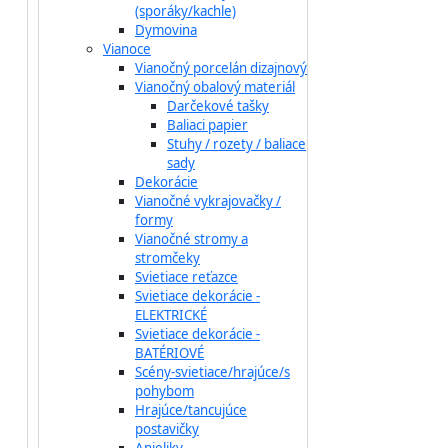
(sporáky/kachle)
Dymovina
Vianoce
Vianočný porcelán dizajnový
Vianočný obalový materiál
Darčekové tašky
Baliaci papier
Stuhy / rozety / baliace
sady
Dekorácie
Vianočné vykrajovačky /
formy
Vianočné stromy a
stromčeky
Svietiace reťazce
Svietiace dekorácie -
ELEKTRICKÉ
Svietiace dekorácie -
BATÉRIOVÉ
Scény-svietiace/hrajúce/s
pohybom
Hrajúce/tancujúce
postavičky