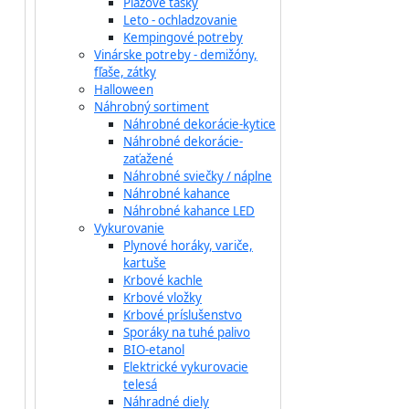
Plážové tašky
Leto - ochladzovanie
Kempingové potreby
Vinárske potreby - demižóny,
fľaše, zátky
Halloween
Náhrobný sortiment
Náhrobné dekorácie-kytice
Náhrobné dekorácie-
zaťažené
Náhrobné sviečky / náplne
Náhrobné kahance
Náhrobné kahance LED
Vykurovanie
Plynové horáky, variče,
kartuše
Krbové kachle
Krbové vložky
Krbové príslušenstvo
Sporáky na tuhé palivo
BIO-etanol
Elektrické vykurovacie
telesá
Náhradné diely