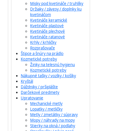
Misky pod kvetináče / truhlíky
Držiaky / závesy / doplnky ku
kvetináčom
Kvetináče keramické
Kvetináče plastové
Kvetináče plechové
Kvetináče ratanové
Krhly / krhličky
Rozprašovače
Štipce a šnúry na prádlo
Kozmetické potreby
Žinky na telesnú hygienu
Kozmetické potreby
Nákupné tašky / vozíky / košíky
Kryštál
Dáždniky / pršiplášte
Darčekové predmety
Upratovanie
Mechanické metly
Lopatky / metličky
Metly / zmetátky / súpravy
Mopy / náhrady na mopy
Stierky na okná / podlahy