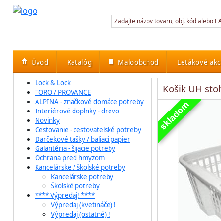
Úvod
Katalóg
Maloobchod
Letákové akc
Lock & Lock
Košik UH sto
TORO / PROVANCE
ALPINA - značkové domáce potreby
Interiérové doplnky - drevo
Novinky
Cestovanie - cestovateľské potreby
Darčekové tašky / baliaci papier
Galantéria - šijacie potreby
Ochrana pred hmyzom
Kancelárske / školské potreby
Kancelárske potreby
Školské potreby
**** Výpredaj! ****
Výpredaj (kvetináče) !
Výpredaj (ostatné) !