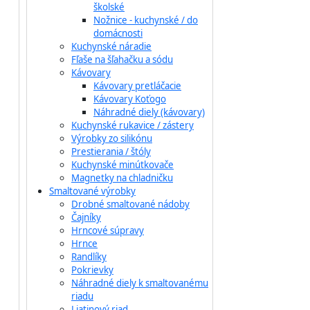
školské
Nožnice - kuchynské / do
domácnosti
Kuchynské náradie
Fľaše na šľahačku a sódu
Kávovary
Kávovary pretláčacie
Kávovary Koťogo
Náhradné diely (kávovary)
Kuchynské rukavice / zástery
Výrobky zo silikónu
Prestierania / štóly
Kuchynské minútkovače
Magnetky na chladničku
Smaltované výrobky
Drobné smaltované nádoby
Čajníky
Hrncové súpravy
Hrnce
Randlíky
Pokrievky
Náhradné diely k smaltovanému
riadu
Liatinový riad