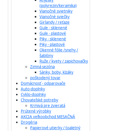
Anjeliky
(polyrezin/keramika)
Vianočné svietniky
Vianočné sviečky
Girlandy / reťaze
Gule - sklenené
Gule - plastové
Piky - sklenené
Piky - plastové
Okenné fólie /snehy /
šablóny
Ruže / kvety / zapichovačky
Zimná sezóna
Sánky, boby, klzáky
poškodený tovar
Domácnosť - odparovače
Auto-doplnky
Cyklo-doplnky
Chovateľské potreby
Krmivá pre zvieratá
Prútené výrobky
AKCIA veľkoobchod MESAČNÁ
Drogéria
Papierové utierky / toaletný