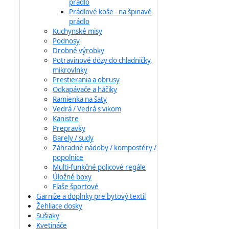
prádlo
Prádlové koše - na špinavé
prádlo
Kuchynské misy
Podnosy
Drobné výrobky
Potravinové dózy do chladničky,
mikrovlnky
Prestierania a obrusy
Odkapávače a háčiky
Ramienka na šaty
Vedrá / Vedrá s vikom
Kanistre
Prepravky
Barely / sudy
Záhradné nádoby / kompostéry /
popolnice
Multi-funkčné policové regále
Úložné boxy
Fľaše športové
Garniže a doplnky pre bytový textil
Žehliace dosky
Sušiaky
Kvetináče