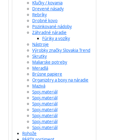
Kľučky / kovania
Drevené násady
Rebríky
Drobné kovo
Pozinkované nádoby
Záhradné náradie
Fúriky a vozíky
Nástroje
Výrobky značky Slovakia Trend
Skrutky
Maliarske potreby
Meradlá
Brúsne papiere
Organizéry a boxy na náradie
Mazivá
Spoj.materiál
Spoj.materiál
Spoj.materiál
Spoj.materiál
Spoj.materiál
Spoj.materiál
Spoj.materiál
Rohože
PÁRTY sortiment