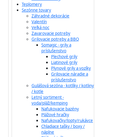
Teplomery
Sezónne tovary
Záhradné dekorácie
Valentín
Veľká noc
Zavarovacie potreby
Grilovacie potreby a BBQ
Somagic - grily a
príslušenstvo
Plechové grily
Liatinové grily
Plynové grily a vozíky
Grilovacie náradie a
príslušenstvo
Gulášová sezóna - kotlíky / kotliny
/ kotle
Letný sortiment -
voda/pláž/kemping
Nafukovacie bazény
Plážové hračky
Nafukovačky/lopty/rukávce
Chladiace tašky / boxy /
náplne