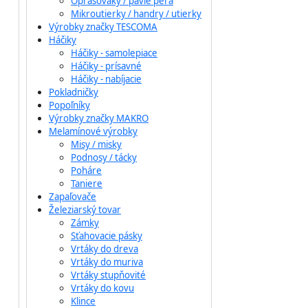
Oprašováky / pávie perá
Mikroutierky / handry / utierky
Výrobky značky TESCOMA
Háčiky
Háčiky - samolepiace
Háčiky - prísavné
Háčiky - nabíjacie
Pokladničky
Popoľníky
Výrobky značky MAKRO
Melamínové výrobky
Misy / misky
Podnosy / tácky
Poháre
Taniere
Zapaľovače
Železiarský tovar
Zámky
Sťahovacie pásky
Vrtáky do dreva
Vrtáky do muriva
Vrtáky stupňovité
Vrtáky do kovu
Klince