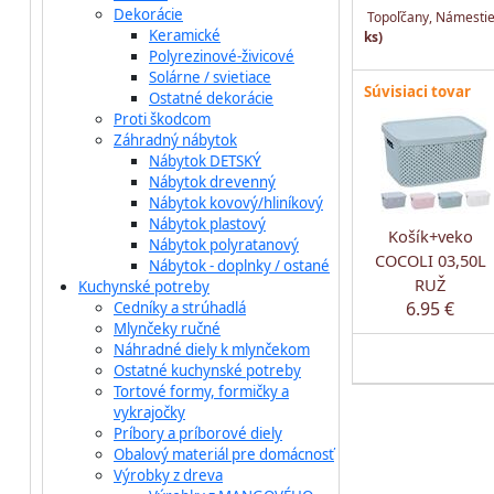
Dekorácie
Topoľčany, Námestie
Keramické
ks)
Polyrezinové-živicové
Solárne / svietiace
Súvisiaci tovar
Ostatné dekorácie
Proti škodcom
Záhradný nábytok
Nábytok DETSKÝ
Nábytok drevenný
Nábytok kovový/hliníkový
Nábytok plastový
Košík+veko
Nábytok polyratanový
COCOLI 03,50L
Nábytok - doplnky / ostané
RUŽ
Kuchynské potreby
6.95 €
Cedníky a strúhadlá
Mlynčeky ručné
Náhradné diely k mlynčekom
Ostatné kuchynské potreby
Tortové formy, formičky a
vykrajočky
Príbory a príborové diely
Obalový materiál pre domácnosť
Výrobky z dreva