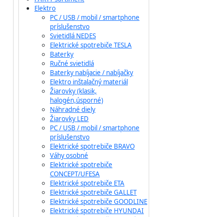
Elektro
PC / USB / mobil / smartphone
príslušenstvo
Svietidlá NEDES
Elektrické spotrebiče TESLA
Baterky
Ručné svietidlá
Baterky nabíjacie / nabíjačky
Elektro inštalačný materiál
Žiarovky (klasik,
halogén,úsporné)
Náhradné diely
Žiarovky LED
PC / USB / mobil / smartphone
príslušenstvo
Elektrické spotrebiče BRAVO
Váhy osobné
Elektrické spotrebiče
CONCEPT/UFESA
Elektrické spotrebiče ETA
Elektrické spotrebiče GALLET
Elektrické spotrebiče GOODLINE
Elektrické spotrebiče HYUNDAI