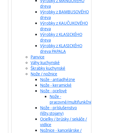
Výrobky z MANGOVÉHO
dreva
Výrobky z BAMBUSOVÉHO
dreva
Výrobky z KAUČUKOVÉHO
dreva
Výrobky z KLASICKÉHO
dreva
Výrobky z KLASICKÉHO
dreva PAPALA
Panvice
Váhy kuchynské
Škrabky kuchynské
Nože / nožnice
Nože - antiadhézne
Nože - keramické
Nože - oceľové
Nože -
pracovné/multifunkčné
Nože - príslušenstvo
(lišty,stojany)
Ocieľky / brúsky / sekáče /
vidlice
Nožnice - kancelárske /