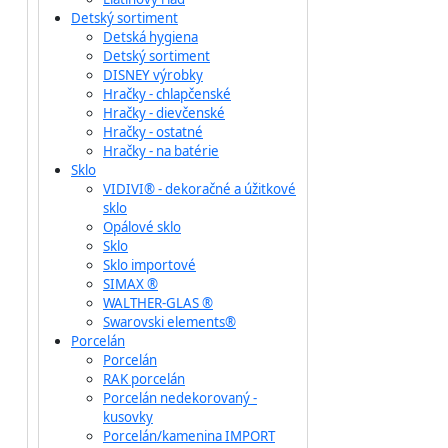
Detský sortiment
Detská hygiena
Detský sortiment
DISNEY výrobky
Hračky - chlapčenské
Hračky - dievčenské
Hračky - ostatné
Hračky - na batérie
Sklo
VIDIVI® - dekoračné a úžitkové
sklo
Opálové sklo
Sklo
Sklo importové
SIMAX ®
WALTHER-GLAS ®
Swarovski elements®
Porcelán
Porcelán
RAK porcelán
Porcelán nedekorovaný -
kusovky
Porcelán/kamenina IMPORT