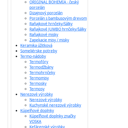
ORIGINAL BOHEMIA - český
porcelán
Dizajnový porcelán
Porcelán s bambusovým drevom
Raňajkové hrnčeky/šálky
Raňajkové JUMBO hrnčeky/šálky
Raňajkové misky
Zapekacie misy / misky
Keramika úžitková
Someliérske potreby
Termo-nádoby
Termofóry
Termodžbány
Termohrnčeky
Termomisy
Termosky
Termosy
Nerezové výrobky
Nerezové výrobky
Kuchynské nerezové výrobky
Kúpeľňové doplnky
Kúpeľňové doplnky značky
VOSKA
Kefárenské výrobky