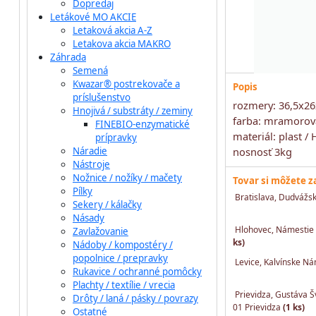
Dopredaj
Letákové MO AKCIE
Letaková akcia A-Z
Letakova akcia MAKRO
Záhrada
Semená
Kwazar® postrekovače a
Popis
príslušenstvo
rozmery: 36,5x2
Hnojivá / substráty / zeminy
farba: mramorov
FINEBIO-enzymatické
materiál: plast /
prípravky
Náradie
nosnosť 3kg
Nástroje
Nožnice / nožíky / mačety
Tovar si môžete 
Pílky
Bratislava, Dudvážs
Sekery / kálačky
Násady
Hlohovec, Námestie 
Zavlažovanie
ks)
Nádoby / kompostéry /
popolnice / prepravky
Levice, Kalvínske N
Rukavice / ochranné pomôcky
Plachty / textílie / vrecia
Prievidza, Gustáva Š
Drôty / laná / pásky / povrazy
01 Prievidza
(1 ks)
Ostatné