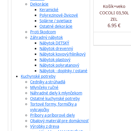
Dekorácie
Košík+veko
Keramické
COCOLI 03,50L
Polyrezinové-živicové
ZEL
Solárne / svietiace
6.95 €
Ostatné dekorácie
Proti škodcom
Záhradný nábytok
Nábytok DETSKÝ
Nábytok drevenný
Nábytok kovový/hliníkový
Nábytok plastový
Nábytok polyratanový
Nábytok - doplnky / ostané
Kuchynské potreby
Cedníky a strúhadlá
Mlynčeky ručné
Náhradné diely k mlynčekom
Ostatné kuchynské potreby
Tortové formy, formičky a
vykrajočky
Príbory a príborové diely
Obalový materiál pre domácnosť
Výrobky z dreva