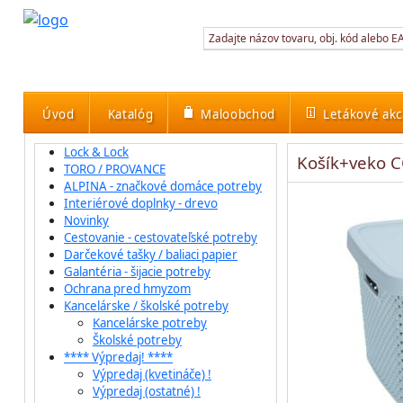
Úvod
Katalóg
Maloobchod
Letákové akc
Lock & Lock
Košík+veko C
TORO / PROVANCE
ALPINA - značkové domáce potreby
Interiérové doplnky - drevo
Novinky
Cestovanie - cestovateľské potreby
Darčekové tašky / baliaci papier
Galantéria - šijacie potreby
Ochrana pred hmyzom
Kancelárske / školské potreby
Kancelárske potreby
Školské potreby
**** Výpredaj! ****
Výpredaj (kvetináče) !
Výpredaj (ostatné) !