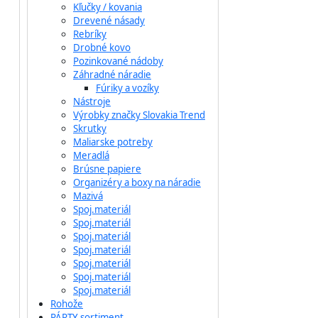
Kľučky / kovania
Drevené násady
Rebríky
Drobné kovo
Pozinkované nádoby
Záhradné náradie
Fúriky a vozíky
Nástroje
Výrobky značky Slovakia Trend
Skrutky
Maliarske potreby
Meradlá
Brúsne papiere
Organizéry a boxy na náradie
Mazivá
Spoj.materiál
Spoj.materiál
Spoj.materiál
Spoj.materiál
Spoj.materiál
Spoj.materiál
Spoj.materiál
Rohože
PÁRTY sortiment