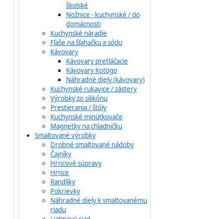
školské
Nožnice - kuchynské / do
domácnosti
Kuchynské náradie
Fľaše na šľahačku a sódu
Kávovary
Kávovary pretláčacie
Kávovary Koťogo
Náhradné diely (kávovary)
Kuchynské rukavice / zástery
Výrobky zo silikónu
Prestierania / štóly
Kuchynské minútkovače
Magnetky na chladničku
Smaltované výrobky
Drobné smaltované nádoby
Čajníky
Hrncové súpravy
Hrnce
Randlíky
Pokrievky
Náhradné diely k smaltovanému
riadu