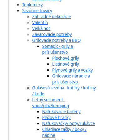
Teplomery
Sezónne tovary
Záhradné dekorácie
Valentín
Veľká noc
Zavarovacie potreby
Grilovacie potreby a BBQ
Somagic - grily a
príslušenstvo
Plechové grily
Liatinové grily
Plynové grily a vozíky
Grilovacie náradie a
príslušenstvo
Gulášová sezóna - kotlíky / kotliny
/ kotle
Letný sortiment -
voda/pláž/kemping
Nafukovacie bazény
Plážové hračky
Nafukovačky/lopty/rukávce
Chladiace tašky / boxy /
náplne