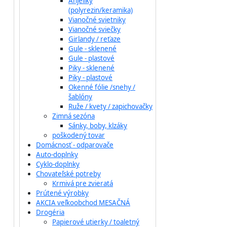
Anjeliky
(polyrezin/keramika)
Vianočné svietniky
Vianočné sviečky
Girlandy / reťaze
Gule - sklenené
Gule - plastové
Piky - sklenené
Piky - plastové
Okenné fólie /snehy /
šablóny
Ruže / kvety / zapichovačky
Zimná sezóna
Sánky, boby, klzáky
poškodený tovar
Domácnosť - odparovače
Auto-doplnky
Cyklo-doplnky
Chovateľské potreby
Krmivá pre zvieratá
Prútené výrobky
AKCIA veľkoobchod MESAČNÁ
Drogéria
Papierové utierky / toaletný