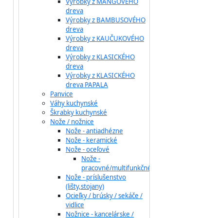
Výrobky z MANGOVÉHO
dreva
Výrobky z BAMBUSOVÉHO
dreva
Výrobky z KAUČUKOVÉHO
dreva
Výrobky z KLASICKÉHO
dreva
Výrobky z KLASICKÉHO
dreva PAPALA
Panvice
Váhy kuchynské
Škrabky kuchynské
Nože / nožnice
Nože - antiadhézne
Nože - keramické
Nože - oceľové
Nože -
pracovné/multifunkčné
Nože - príslušenstvo
(lišty,stojany)
Ocieľky / brúsky / sekáče /
vidlice
Nožnice - kancelárske /