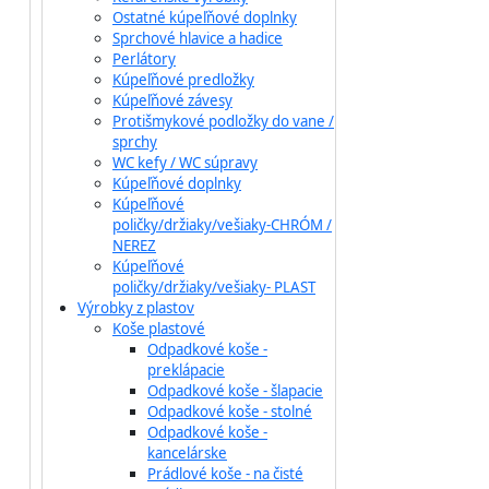
Ostatné kúpeľňové doplnky
Sprchové hlavice a hadice
Perlátory
Kúpeľňové predložky
Kúpeľňové závesy
Protišmykové podložky do vane /
sprchy
WC kefy / WC súpravy
Kúpeľňové doplnky
Kúpeľňové
poličky/držiaky/vešiaky-CHRÓM /
NEREZ
Kúpeľňové
poličky/držiaky/vešiaky- PLAST
Výrobky z plastov
Koše plastové
Odpadkové koše -
preklápacie
Odpadkové koše - šlapacie
Odpadkové koše - stolné
Odpadkové koše -
kancelárske
Prádlové koše - na čisté