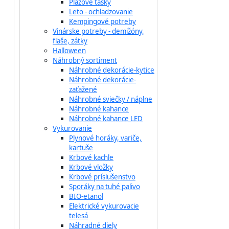
Plážové tašky
Leto - ochladzovanie
Kempingové potreby
Vinárske potreby - demižóny,
fľaše, zátky
Halloween
Náhrobný sortiment
Náhrobné dekorácie-kytice
Náhrobné dekorácie-
zaťažené
Náhrobné sviečky / náplne
Náhrobné kahance
Náhrobné kahance LED
Vykurovanie
Plynové horáky, variče,
kartuše
Krbové kachle
Krbové vložky
Krbové príslušenstvo
Sporáky na tuhé palivo
BIO-etanol
Elektrické vykurovacie
telesá
Náhradné diely