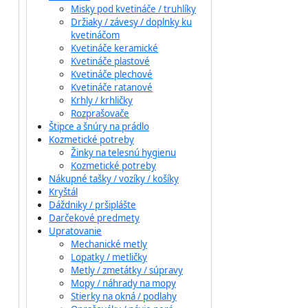
Misky pod kvetináče / truhlíky
Držiaky / závesy / doplnky ku
kvetináčom
Kvetináče keramické
Kvetináče plastové
Kvetináče plechové
Kvetináče ratanové
Krhly / krhličky
Rozprašovače
Štipce a šnúry na prádlo
Kozmetické potreby
Žinky na telesnú hygienu
Kozmetické potreby
Nákupné tašky / vozíky / košíky
Kryštál
Dáždniky / pršiplášte
Darčekové predmety
Upratovanie
Mechanické metly
Lopatky / metličky
Metly / zmetátky / súpravy
Mopy / náhrady na mopy
Stierky na okná / podlahy