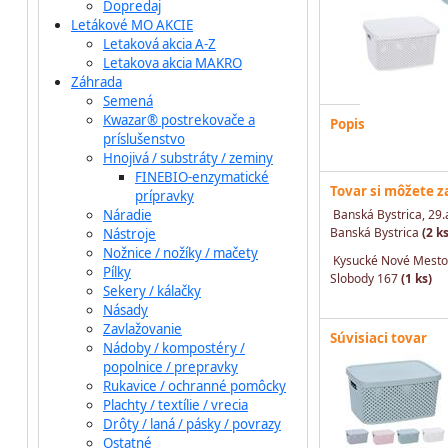
Dopredaj
Letákové MO AKCIE
Letaková akcia A-Z
Letakova akcia MAKRO
Záhrada
Semená
Kwazar® postrekovače a
Popis
príslušenstvo
Hnojivá / substráty / zeminy
FINEBIO-enzymatické
Tovar si môžete 
prípravky
Náradie
Banská Bystrica, 29.
Banská Bystrica
(2 ks
Nástroje
Nožnice / nožíky / mačety
Kysucké Nové Mesto
Pílky
Slobody 167
(1 ks)
Sekery / kálačky
Násady
Zavlažovanie
Súvisiaci tovar
Nádoby / kompostéry /
popolnice / prepravky
Rukavice / ochranné pomôcky
Plachty / textílie / vrecia
Drôty / laná / pásky / povrazy
Ostatné