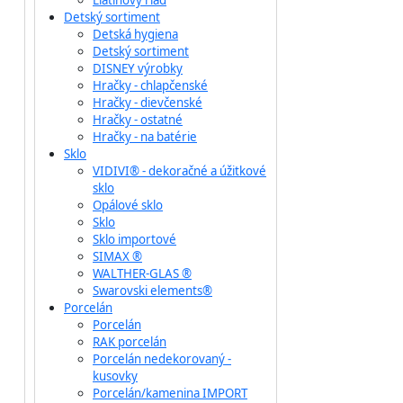
Liatinový riad
Detský sortiment
Detská hygiena
Detský sortiment
DISNEY výrobky
Hračky - chlapčenské
Hračky - dievčenské
Hračky - ostatné
Hračky - na batérie
Sklo
VIDIVI® - dekoračné a úžitkové
sklo
Opálové sklo
Sklo
Sklo importové
SIMAX ®
WALTHER-GLAS ®
Swarovski elements®
Porcelán
Porcelán
RAK porcelán
Porcelán nedekorovaný -
kusovky
Porcelán/kamenina IMPORT