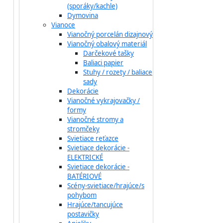
(sporáky/kachle)
Dymovina
Vianoce
Vianočný porcelán dizajnový
Vianočný obalový materiál
Darčekové tašky
Baliaci papier
Stuhy / rozety / baliace
sady
Dekorácie
Vianočné vykrajovačky /
formy
Vianočné stromy a
stromčeky
Svietiace reťazce
Svietiace dekorácie -
ELEKTRICKÉ
Svietiace dekorácie -
BATÉRIOVÉ
Scény-svietiace/hrajúce/s
pohybom
Hrajúce/tancujúce
postavičky