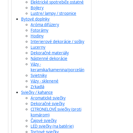
Elektrické spotrebiče ostatné
Bojlery
Lustre/ lampy / stropnice
Bytové doplnky
Aróma difúzery
Fotorámy
Hodiny
Interierové dekorácie / sošky
Lucerny
Dekoračné materiály
Nástenné dekorácie
Vázy -
keramika/kamenina/porcelán
Svietniky
Vázy - sklenené
Zrkadlá
Sviečky / kahance
Aromatické sviečky
Dekoračné sviečky
CITRONELOVÉ sviečky (proti
komárom)
Čajové sviečky
LED sviečky (na batérie)
Tortové sviečky