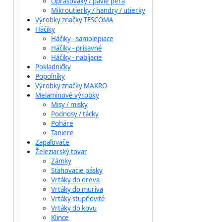
Oprašováky / pávie perá
Mikroutierky / handry / utierky
Výrobky značky TESCOMA
Háčiky
Háčiky - samolepiace
Háčiky - prísavné
Háčiky - nabíjacie
Pokladničky
Popoľníky
Výrobky značky MAKRO
Melamínové výrobky
Misy / misky
Podnosy / tácky
Poháre
Taniere
Zapaľovače
Železiarský tovar
Zámky
Sťahovacie pásky
Vrtáky do dreva
Vrtáky do muriva
Vrtáky stupňovité
Vrtáky do kovu
Klince