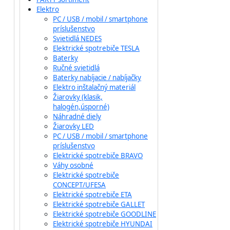
Elektro
PC / USB / mobil / smartphone
príslušenstvo
Svietidlá NEDES
Elektrické spotrebiče TESLA
Baterky
Ručné svietidlá
Baterky nabíjacie / nabíjačky
Elektro inštalačný materiál
Žiarovky (klasik,
halogén,úsporné)
Náhradné diely
Žiarovky LED
PC / USB / mobil / smartphone
príslušenstvo
Elektrické spotrebiče BRAVO
Váhy osobné
Elektrické spotrebiče
CONCEPT/UFESA
Elektrické spotrebiče ETA
Elektrické spotrebiče GALLET
Elektrické spotrebiče GOODLINE
Elektrické spotrebiče HYUNDAI