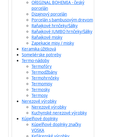
ORIGINAL BOHEMIA - český
porcelán
Dizajnový porcelán
Porcelán s bambusovým drevom
Raňajkové hrnčeky/šálky
Raňajkové JUMBO hrnčeky/šálky
Raňajkové misky
Zapekacie misy / misky
Keramika úžitková
Someliérske potreby
Termo-nádoby
Termofóry
Termodžbány
Termohrnčeky
Termomisy
Termosky
Termosy
Nerezové výrobky
Nerezové výrobky
Kuchynské nerezové výrobky
Kúpeľňové doplnky
Kúpeľňové doplnky značky
VOSKA
Kefárenské výrobky