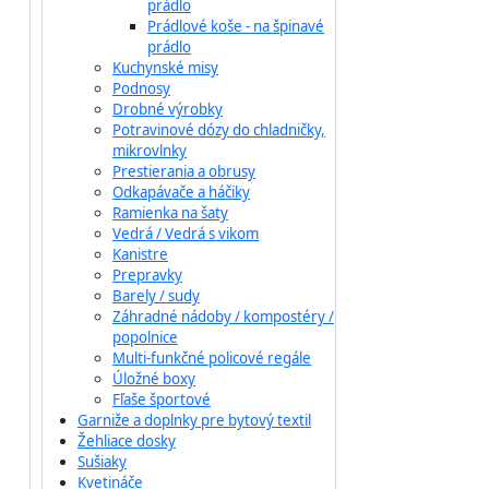
prádlo
Prádlové koše - na špinavé
prádlo
Kuchynské misy
Podnosy
Drobné výrobky
Potravinové dózy do chladničky,
mikrovlnky
Prestierania a obrusy
Odkapávače a háčiky
Ramienka na šaty
Vedrá / Vedrá s vikom
Kanistre
Prepravky
Barely / sudy
Záhradné nádoby / kompostéry /
popolnice
Multi-funkčné policové regále
Úložné boxy
Fľaše športové
Garniže a doplnky pre bytový textil
Žehliace dosky
Sušiaky
Kvetináče