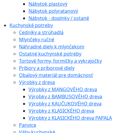
Nábytok plastový
Nábytok polyratanový
Nábytok - doplnky / ostané
Kuchynské potreby
Cedníky a strúhadlá
Mlynčeky ručné
Náhradné diely k mlynčekom
Ostatné kuchynské potreby
Tortové formy, formičky a vykrajočky
Príbory a príborové diely
Obalový materiál pre domácnosť
Výrobky z dreva
Výrobky z MANGOVÉHO dreva
Výrobky z BAMBUSOVÉHO dreva
Výrobky z KAUČUKOVÉHO dreva
Výrobky z KLASICKÉHO dreva
Výrobky z KLASICKÉHO dreva PAPALA
Panvice
Váhy kuchynské