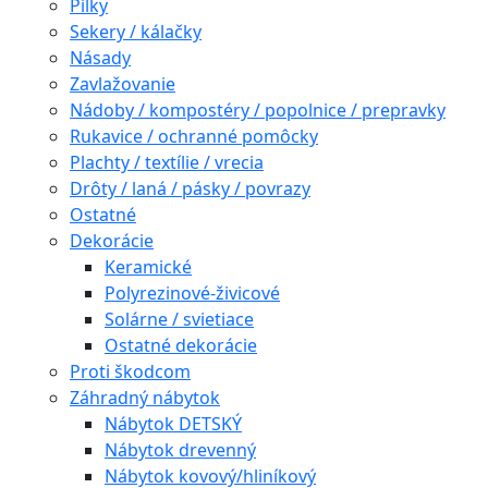
Pílky
Sekery / kálačky
Násady
Zavlažovanie
Nádoby / kompostéry / popolnice / prepravky
Rukavice / ochranné pomôcky
Plachty / textílie / vrecia
Drôty / laná / pásky / povrazy
Ostatné
Dekorácie
Keramické
Polyrezinové-živicové
Solárne / svietiace
Ostatné dekorácie
Proti škodcom
Záhradný nábytok
Nábytok DETSKÝ
Nábytok drevenný
Nábytok kovový/hliníkový