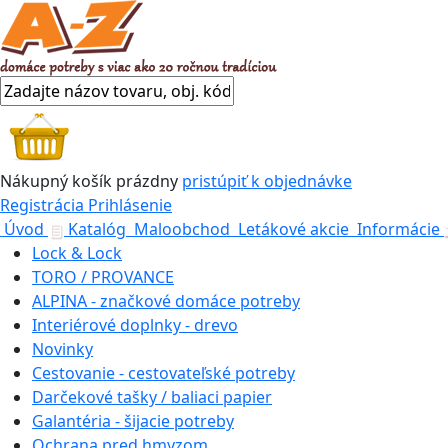
Nákupný košík
prázdny
pristúpiť k objednávke
Registrácia
Prihlásenie
Úvod
Katalóg
Maloobchod
Letákové akcie
Informácie
Lock & Lock
TORO / PROVANCE
ALPINA - značkové domáce potreby
Interiérové doplnky - drevo
Novinky
Cestovanie - cestovateľské potreby
Darčekové tašky / baliaci papier
Galantéria - šijacie potreby
Ochrana pred hmyzom