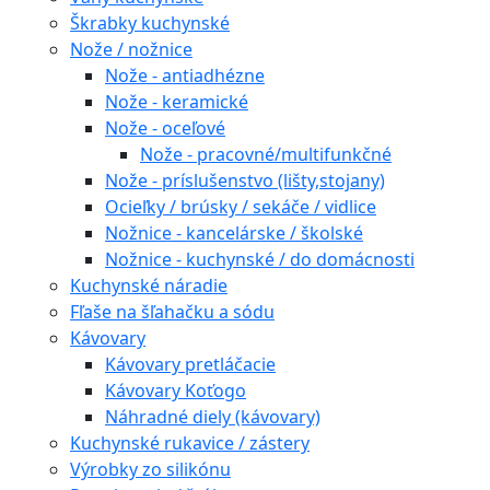
Škrabky kuchynské
Nože / nožnice
Nože - antiadhézne
Nože - keramické
Nože - oceľové
Nože - pracovné/multifunkčné
Nože - príslušenstvo (lišty,stojany)
Ocieľky / brúsky / sekáče / vidlice
Nožnice - kancelárske / školské
Nožnice - kuchynské / do domácnosti
Kuchynské náradie
Fľaše na šľahačku a sódu
Kávovary
Kávovary pretláčacie
Kávovary Koťogo
Náhradné diely (kávovary)
Kuchynské rukavice / zástery
Výrobky zo silikónu