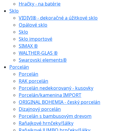
Hračky - na batérie
Sklo
VIDIVI® - dekoračné a úžitkové sklo
Opálové sklo
Sklo
Sklo importové
SIMAX ®
WALTHER-GLAS ®
Swarovski elements®
Porcelán
Porcelán
RAK porcelán
Porcelán nedekorovaný - kusovky
Porcelán/kamenina IMPORT
ORIGINAL BOHEMIA - český porcelán
Dizajnový porcelán
Porcelán s bambusovým drevom
Raňajkové hrnčeky/šálky
Raňajkové JUMBO hrnčeky/šálky