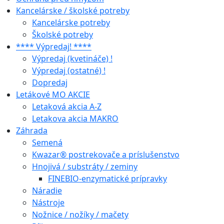
Kancelárske / školské potreby
Kancelárske potreby
Školské potreby
**** Výpredaj! ****
Výpredaj (kvetináče) !
Výpredaj (ostatné) !
Dopredaj
Letákové MO AKCIE
Letaková akcia A-Z
Letakova akcia MAKRO
Záhrada
Semená
Kwazar® postrekovače a príslušenstvo
Hnojivá / substráty / zeminy
FINEBIO-enzymatické prípravky
Náradie
Nástroje
Nožnice / nožíky / mačety