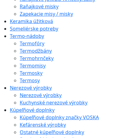
Raňajkové misky
Zapekacie misy / misky
Keramika úžitková
Someliérske potreby
Termo-nádoby
Termofóry
Termodžbány
Termohrnčeky
Termomisy
Termosky
Termosy
Nerezové výrobky
Nerezové výrobky
Kuchynské nerezové výrobky
Kúpeľňové doplnky
Kúpeľňové doplnky značky VOSKA
Kefárenské výrobky
Ostatné kúpeľňové doplnky