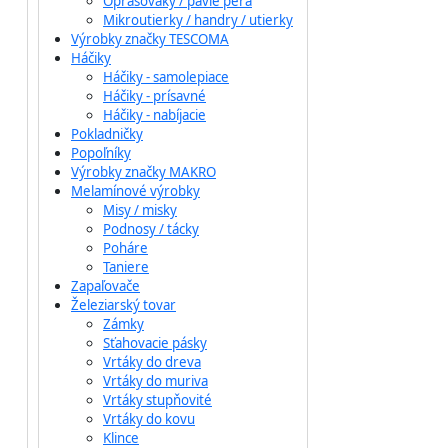
Oprašováky / pávie perá
Mikroutierky / handry / utierky
Výrobky značky TESCOMA
Háčiky
Háčiky - samolepiace
Háčiky - prísavné
Háčiky - nabíjacie
Pokladničky
Popoľníky
Výrobky značky MAKRO
Melamínové výrobky
Misy / misky
Podnosy / tácky
Poháre
Taniere
Zapaľovače
Železiarský tovar
Zámky
Sťahovacie pásky
Vrtáky do dreva
Vrtáky do muriva
Vrtáky stupňovité
Vrtáky do kovu
Klince