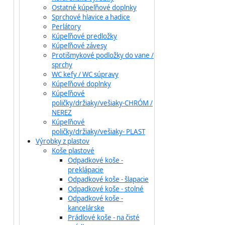
Ostatné kúpeľňové doplnky
Sprchové hlavice a hadice
Perlátory
Kúpeľňové predložky
Kúpeľňové závesy
Protišmykové podložky do vane /
sprchy
WC kefy / WC súpravy
Kúpeľňové doplnky
Kúpeľňové
poličky/držiaky/vešiaky-CHRÓM /
NEREZ
Kúpeľňové
poličky/držiaky/vešiaky- PLAST
Výrobky z plastov
Koše plastové
Odpadkové koše -
preklápacie
Odpadkové koše - šlapacie
Odpadkové koše - stolné
Odpadkové koše -
kancelárske
Prádlové koše - na čisté