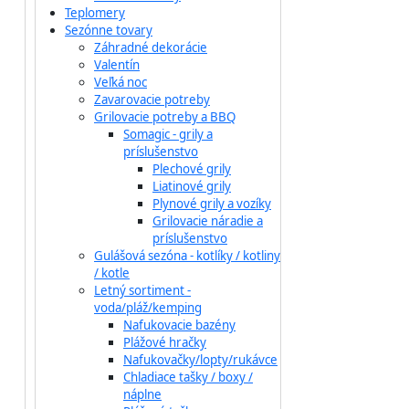
Teplomery
Sezónne tovary
Záhradné dekorácie
Valentín
Veľká noc
Zavarovacie potreby
Grilovacie potreby a BBQ
Somagic - grily a
príslušenstvo
Plechové grily
Liatinové grily
Plynové grily a vozíky
Grilovacie náradie a
príslušenstvo
Gulášová sezóna - kotlíky / kotliny
/ kotle
Letný sortiment -
voda/pláž/kemping
Nafukovacie bazény
Plážové hračky
Nafukovačky/lopty/rukávce
Chladiace tašky / boxy /
náplne