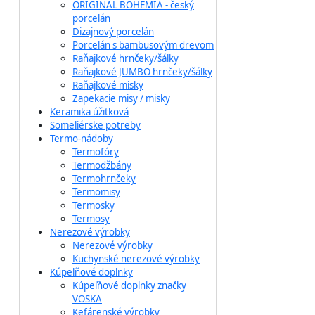
ORIGINAL BOHEMIA - český
porcelán
Dizajnový porcelán
Porcelán s bambusovým drevom
Raňajkové hrnčeky/šálky
Raňajkové JUMBO hrnčeky/šálky
Raňajkové misky
Zapekacie misy / misky
Keramika úžitková
Someliérske potreby
Termo-nádoby
Termofóry
Termodžbány
Termohrnčeky
Termomisy
Termosky
Termosy
Nerezové výrobky
Nerezové výrobky
Kuchynské nerezové výrobky
Kúpeľňové doplnky
Kúpeľňové doplnky značky
VOSKA
Kefárenské výrobky