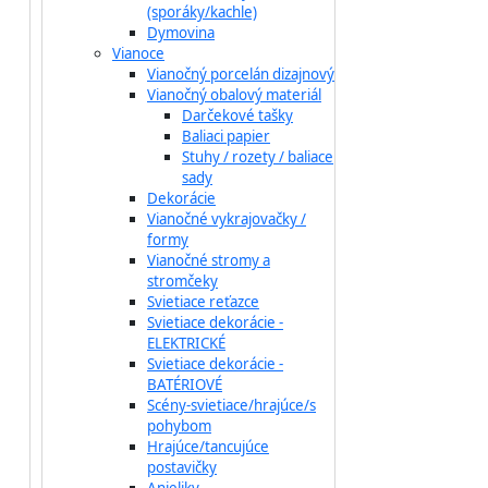
(sporáky/kachle)
Dymovina
Vianoce
Vianočný porcelán dizajnový
Vianočný obalový materiál
Darčekové tašky
Baliaci papier
Stuhy / rozety / baliace
sady
Dekorácie
Vianočné vykrajovačky /
formy
Vianočné stromy a
stromčeky
Svietiace reťazce
Svietiace dekorácie -
ELEKTRICKÉ
Svietiace dekorácie -
BATÉRIOVÉ
Scény-svietiace/hrajúce/s
pohybom
Hrajúce/tancujúce
postavičky