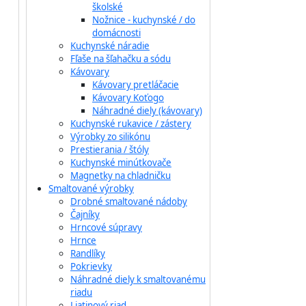
školské
Nožnice - kuchynské / do
domácnosti
Kuchynské náradie
Fľaše na šľahačku a sódu
Kávovary
Kávovary pretláčacie
Kávovary Koťogo
Náhradné diely (kávovary)
Kuchynské rukavice / zástery
Výrobky zo silikónu
Prestierania / štóly
Kuchynské minútkovače
Magnetky na chladničku
Smaltované výrobky
Drobné smaltované nádoby
Čajníky
Hrncové súpravy
Hrnce
Randlíky
Pokrievky
Náhradné diely k smaltovanému
riadu
Liatinový riad