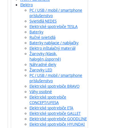
Elektro
PC / USB / mobil / smartphone
príslušenstvo
Svietidlá NEDES
Elektrické spotrebiče TESLA
Baterky
Ručné svietidlá
Baterky nabíjacie / nabíjačky
Elektro inštalačný materiál
Žiarovky (klasik,
halogén,úsporné)
Náhradné diely
Žiarovky LED
PC / USB / mobil / smartphone
príslušenstvo
Elektrické spotrebiče BRAVO
Váhy osobné
Elektrické spotrebiče
CONCEPT/UFESA
Elektrické spotrebiče ETA
Elektrické spotrebiče GALLET
Elektrické spotrebiče GOODLINE
Elektrické spotrebiče HYUNDAI