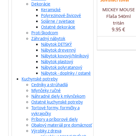
Súvisiaci tovar
Dekorácie
MICKEY MOUSE
Keramické
Polyrezinové-živicové
Fľaša 540ml
Solárne / svietiace
tritán
Ostatné dekorácie
9.95 €
Proti škodcom
Záhradný nábytok
Nábytok DETSKÝ
Nábytok drevenný
Nábytok kovový/hliníkový
Nábytok plastový
Nábytok polyratanový
Nábytok - doplnky / ostané
Kuchynské potreby
Cedníky a strúhadlá
Mlynčeky ručné
Náhradné diely k mlynčekom
Ostatné kuchynské potreby
Tortové formy, formičky a
vykrajočky
Príbory a príborové diely
Obalový materiál pre domácnosť
Výrobky z dreva