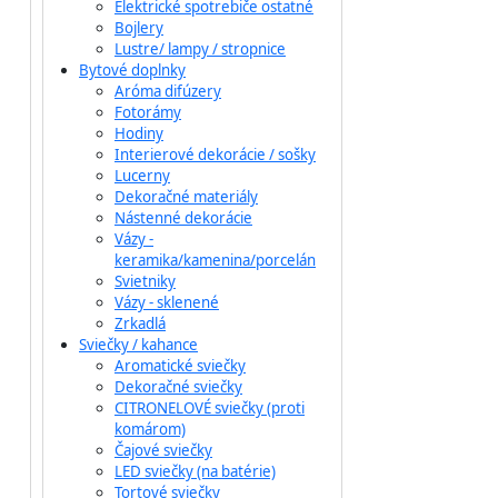
Elektrické spotrebiče ostatné
Bojlery
Lustre/ lampy / stropnice
Bytové doplnky
Aróma difúzery
Fotorámy
Hodiny
Interierové dekorácie / sošky
Lucerny
Dekoračné materiály
Nástenné dekorácie
Vázy -
keramika/kamenina/porcelán
Svietniky
Vázy - sklenené
Zrkadlá
Sviečky / kahance
Aromatické sviečky
Dekoračné sviečky
CITRONELOVÉ sviečky (proti
komárom)
Čajové sviečky
LED sviečky (na batérie)
Tortové sviečky