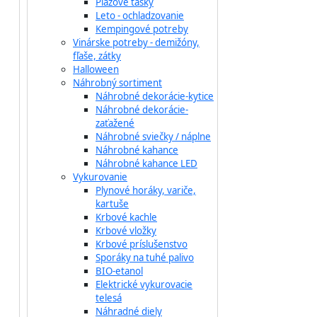
Plážové tašky
Leto - ochladzovanie
Kempingové potreby
Vinárske potreby - demižóny,
fľaše, zátky
Halloween
Náhrobný sortiment
Náhrobné dekorácie-kytice
Náhrobné dekorácie-
zaťažené
Náhrobné sviečky / náplne
Náhrobné kahance
Náhrobné kahance LED
Vykurovanie
Plynové horáky, variče,
kartuše
Krbové kachle
Krbové vložky
Krbové príslušenstvo
Sporáky na tuhé palivo
BIO-etanol
Elektrické vykurovacie
telesá
Náhradné diely