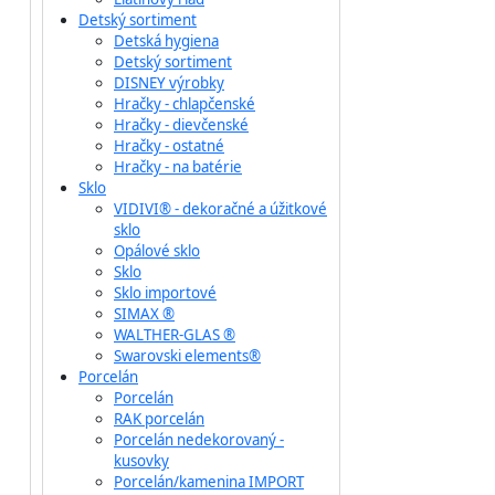
Detský sortiment
Detská hygiena
Detský sortiment
DISNEY výrobky
Hračky - chlapčenské
Hračky - dievčenské
Hračky - ostatné
Hračky - na batérie
Sklo
VIDIVI® - dekoračné a úžitkové
sklo
Opálové sklo
Sklo
Sklo importové
SIMAX ®
WALTHER-GLAS ®
Swarovski elements®
Porcelán
Porcelán
RAK porcelán
Porcelán nedekorovaný -
kusovky
Porcelán/kamenina IMPORT