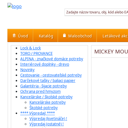
Úvod
Katalóg
Maloobchod
Letákové akc
Lock & Lock
MICKEY MOU
TORO / PROVANCE
ALPINA - značkové domáce potreby
Interiérové doplnky - drevo
Novinky
Cestovanie - cestovateľské potreby
Darčekové tašky / baliaci papier
Galantéria - šijacie potreby
Ochrana pred hmyzom
Kancelárske / školské potreby
Kancelárske potreby
Školské potreby
**** Výpredaj! ****
Výpredaj (kvetináče) !
Výpredaj (ostatné) !