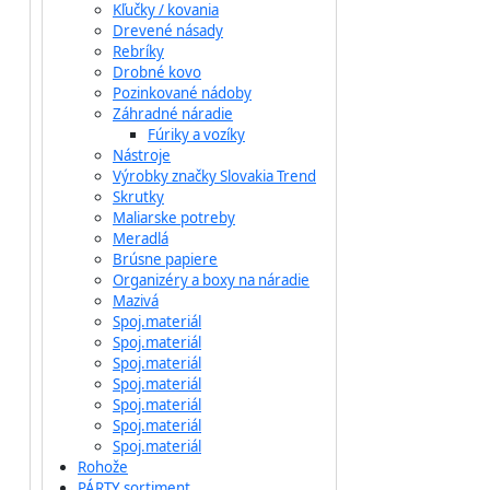
Kľučky / kovania
Drevené násady
Rebríky
Drobné kovo
Pozinkované nádoby
Záhradné náradie
Fúriky a vozíky
Nástroje
Výrobky značky Slovakia Trend
Skrutky
Maliarske potreby
Meradlá
Brúsne papiere
Organizéry a boxy na náradie
Mazivá
Spoj.materiál
Spoj.materiál
Spoj.materiál
Spoj.materiál
Spoj.materiál
Spoj.materiál
Spoj.materiál
Rohože
PÁRTY sortiment