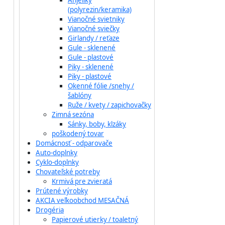
Anjeliky
(polyrezin/keramika)
Vianočné svietniky
Vianočné sviečky
Girlandy / reťaze
Gule - sklenené
Gule - plastové
Piky - sklenené
Piky - plastové
Okenné fólie /snehy /
šablóny
Ruže / kvety / zapichovačky
Zimná sezóna
Sánky, boby, klzáky
poškodený tovar
Domácnosť - odparovače
Auto-doplnky
Cyklo-doplnky
Chovateľské potreby
Krmivá pre zvieratá
Prútené výrobky
AKCIA veľkoobchod MESAČNÁ
Drogéria
Papierové utierky / toaletný