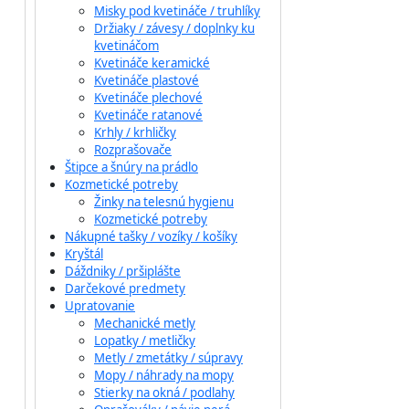
Misky pod kvetináče / truhlíky
Držiaky / závesy / doplnky ku
kvetináčom
Kvetináče keramické
Kvetináče plastové
Kvetináče plechové
Kvetináče ratanové
Krhly / krhličky
Rozprašovače
Štipce a šnúry na prádlo
Kozmetické potreby
Žinky na telesnú hygienu
Kozmetické potreby
Nákupné tašky / vozíky / košíky
Kryštál
Dáždniky / pršiplášte
Darčekové predmety
Upratovanie
Mechanické metly
Lopatky / metličky
Metly / zmetátky / súpravy
Mopy / náhrady na mopy
Stierky na okná / podlahy