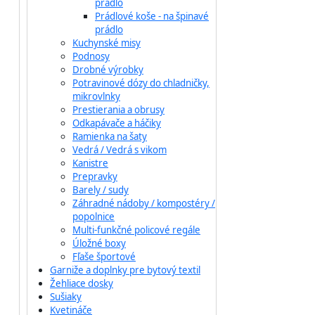
prádlo
Prádlové koše - na špinavé
prádlo
Kuchynské misy
Podnosy
Drobné výrobky
Potravinové dózy do chladničky,
mikrovlnky
Prestierania a obrusy
Odkapávače a háčiky
Ramienka na šaty
Vedrá / Vedrá s vikom
Kanistre
Prepravky
Barely / sudy
Záhradné nádoby / kompostéry /
popolnice
Multi-funkčné policové regále
Úložné boxy
Fľaše športové
Garniže a doplnky pre bytový textil
Žehliace dosky
Sušiaky
Kvetináče