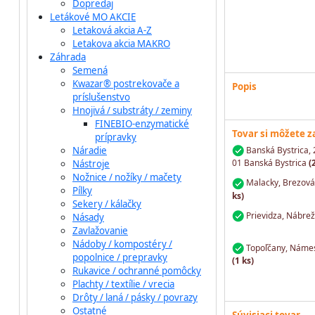
Dopredaj
Letákové MO AKCIE
Letaková akcia A-Z
Letakova akcia MAKRO
Záhrada
Semená
Kwazar® postrekovače a
Popis
príslušenstvo
Hnojivá / substráty / zeminy
FINEBIO-enzymatické
Tovar si môžete 
prípravky
Náradie
Banská Bystrica, 
01 Banská Bystrica
(
Nástroje
Nožnice / nožíky / mačety
Malacky, Brezová 
Pílky
ks)
Sekery / kálačky
Prievidza, Nábre
Násady
Zavlažovanie
Nádoby / kompostéry /
Topoľčany, Námest
popolnice / prepravky
(1 ks)
Rukavice / ochranné pomôcky
Plachty / textílie / vrecia
Drôty / laná / pásky / povrazy
Ostatné