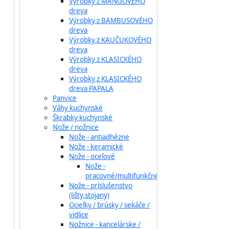
Výrobky z MANGOVÉHO
dreva
Výrobky z BAMBUSOVÉHO
dreva
Výrobky z KAUČUKOVÉHO
dreva
Výrobky z KLASICKÉHO
dreva
Výrobky z KLASICKÉHO
dreva PAPALA
Panvice
Váhy kuchynské
Škrabky kuchynské
Nože / nožnice
Nože - antiadhézne
Nože - keramické
Nože - oceľové
Nože -
pracovné/multifunkčné
Nože - príslušenstvo
(lišty,stojany)
Ocieľky / brúsky / sekáče /
vidlice
Nožnice - kancelárske /