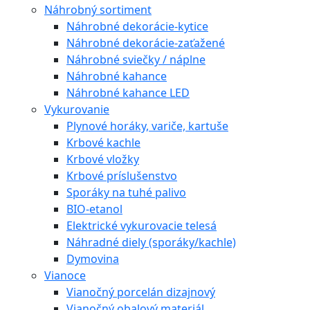
Náhrobný sortiment
Náhrobné dekorácie-kytice
Náhrobné dekorácie-zaťažené
Náhrobné sviečky / náplne
Náhrobné kahance
Náhrobné kahance LED
Vykurovanie
Plynové horáky, variče, kartuše
Krbové kachle
Krbové vložky
Krbové príslušenstvo
Sporáky na tuhé palivo
BIO-etanol
Elektrické vykurovacie telesá
Náhradné diely (sporáky/kachle)
Dymovina
Vianoce
Vianočný porcelán dizajnový
Vianočný obalový materiál