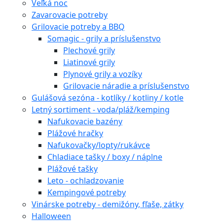
Veľká noc
Zavarovacie potreby
Grilovacie potreby a BBQ
Somagic - grily a príslušenstvo
Plechové grily
Liatinové grily
Plynové grily a vozíky
Grilovacie náradie a príslušenstvo
Gulášová sezóna - kotlíky / kotliny / kotle
Letný sortiment - voda/pláž/kemping
Nafukovacie bazény
Plážové hračky
Nafukovačky/lopty/rukávce
Chladiace tašky / boxy / náplne
Plážové tašky
Leto - ochladzovanie
Kempingové potreby
Vinárske potreby - demižóny, fľaše, zátky
Halloween