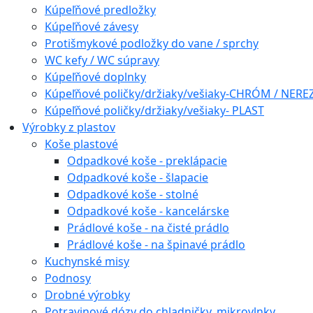
Kúpeľňové predložky
Kúpeľňové závesy
Protišmykové podložky do vane / sprchy
WC kefy / WC súpravy
Kúpeľňové doplnky
Kúpeľňové poličky/držiaky/vešiaky-CHRÓM / NERE
Kúpeľňové poličky/držiaky/vešiaky- PLAST
Výrobky z plastov
Koše plastové
Odpadkové koše - preklápacie
Odpadkové koše - šlapacie
Odpadkové koše - stolné
Odpadkové koše - kancelárske
Prádlové koše - na čisté prádlo
Prádlové koše - na špinavé prádlo
Kuchynské misy
Podnosy
Drobné výrobky
Potravinové dózy do chladničky, mikrovlnky