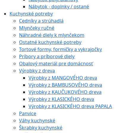
Nábytok - doplnky / ostané
Kuchynské potreby
Cedníky a strúhadlá
Mlynčeky ručné
Náhradné diely k mlynčekom
Ostatné kuchynské potreby
Tortové formy, formičky a vykrajočky
Príbory a príborové diely
Obalový materiál pre domácnosť
Výrobky z dreva
Výrobky z MANGOVÉHO dreva
Výrobky z BAMBUSOVÉHO dreva
Výrobky z KAUČUKOVÉHO dreva
Výrobky z KLASICKÉHO dreva
Výrobky z KLASICKÉHO dreva PAPALA
Panvice
Váhy kuchynské
Škrabky kuchynské