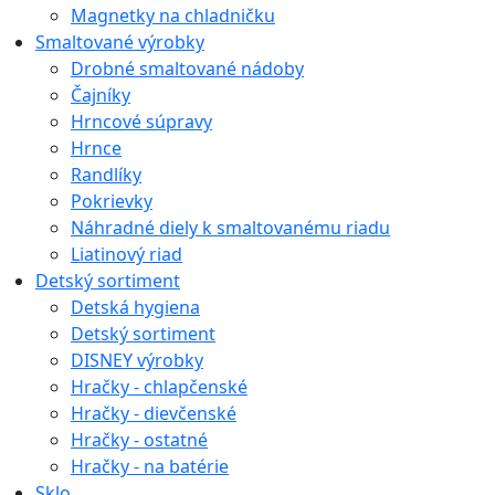
Magnetky na chladničku
Smaltované výrobky
Drobné smaltované nádoby
Čajníky
Hrncové súpravy
Hrnce
Randlíky
Pokrievky
Náhradné diely k smaltovanému riadu
Liatinový riad
Detský sortiment
Detská hygiena
Detský sortiment
DISNEY výrobky
Hračky - chlapčenské
Hračky - dievčenské
Hračky - ostatné
Hračky - na batérie
Sklo