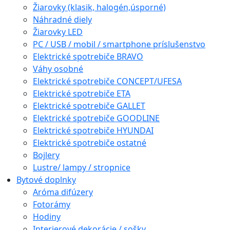
Žiarovky (klasik, halogén,úsporné)
Náhradné diely
Žiarovky LED
PC / USB / mobil / smartphone príslušenstvo
Elektrické spotrebiče BRAVO
Váhy osobné
Elektrické spotrebiče CONCEPT/UFESA
Elektrické spotrebiče ETA
Elektrické spotrebiče GALLET
Elektrické spotrebiče GOODLINE
Elektrické spotrebiče HYUNDAI
Elektrické spotrebiče ostatné
Bojlery
Lustre/ lampy / stropnice
Bytové doplnky
Aróma difúzery
Fotorámy
Hodiny
Interierové dekorácie / sošky