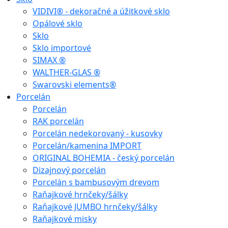
VIDIVI® - dekoračné a úžitkové sklo
Opálové sklo
Sklo
Sklo importové
SIMAX ®
WALTHER-GLAS ®
Swarovski elements®
Porcelán
Porcelán
RAK porcelán
Porcelán nedekorovaný - kusovky
Porcelán/kamenina IMPORT
ORIGINAL BOHEMIA - český porcelán
Dizajnový porcelán
Porcelán s bambusovým drevom
Raňajkové hrnčeky/šálky
Raňajkové JUMBO hrnčeky/šálky
Raňajkové misky