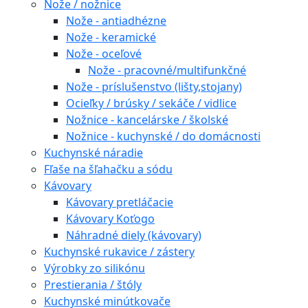
Nože / nožnice
Nože - antiadhézne
Nože - keramické
Nože - oceľové
Nože - pracovné/multifunkčné
Nože - príslušenstvo (lišty,stojany)
Ocieľky / brúsky / sekáče / vidlice
Nožnice - kancelárske / školské
Nožnice - kuchynské / do domácnosti
Kuchynské náradie
Fľaše na šľahačku a sódu
Kávovary
Kávovary pretláčacie
Kávovary Koťogo
Náhradné diely (kávovary)
Kuchynské rukavice / zástery
Výrobky zo silikónu
Prestierania / štóly
Kuchynské minútkovače