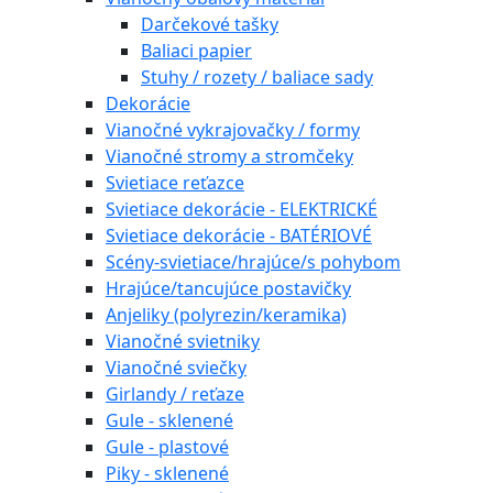
Darčekové tašky
Baliaci papier
Stuhy / rozety / baliace sady
Dekorácie
Vianočné vykrajovačky / formy
Vianočné stromy a stromčeky
Svietiace reťazce
Svietiace dekorácie - ELEKTRICKÉ
Svietiace dekorácie - BATÉRIOVÉ
Scény-svietiace/hrajúce/s pohybom
Hrajúce/tancujúce postavičky
Anjeliky (polyrezin/keramika)
Vianočné svietniky
Vianočné sviečky
Girlandy / reťaze
Gule - sklenené
Gule - plastové
Piky - sklenené