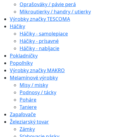
Oprašováky / pávie perá
Mikroutierky / handry / utierky
Výrobky značky TESCOMA
Háčiky
Háčiky - samolepiace
Háčiky - prísavné
Háčiky - nabíjacie
Pokladničky
Popoľníky
Výrobky značky MAKRO
Melamínové výrobky
Misy / misky
Podnosy / tácky
Poháre
Taniere
Zapaľovače
Železiarský tovar
Zámky
Sťahovacie pásky