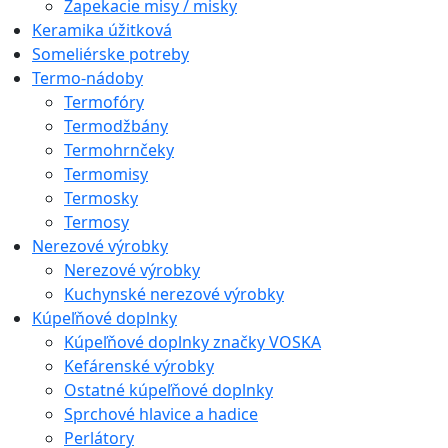
Zapekacie misy / misky
Keramika úžitková
Someliérske potreby
Termo-nádoby
Termofóry
Termodžbány
Termohrnčeky
Termomisy
Termosky
Termosy
Nerezové výrobky
Nerezové výrobky
Kuchynské nerezové výrobky
Kúpeľňové doplnky
Kúpeľňové doplnky značky VOSKA
Kefárenské výrobky
Ostatné kúpeľňové doplnky
Sprchové hlavice a hadice
Perlátory