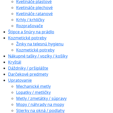
Kvetináče plastové
Kvetináče plechové
Kvetináče ratanové
Krhly / krhličky
Rozprašovače
Štipce a šnúry na prádlo
Kozmetické potreby
Žinky na telesnú hygienu
Kozmetické potreby
Nákupné tašky / vozíky / košíky
Kryštál
Dáždniky / pršiplášte
Darčekové predmety
Upratovanie
Mechanické metly
Lopatky / metličky
Metly / zmetátky / súpravy
Mopy / náhrady na mopy
Stierky na okná / podlahy