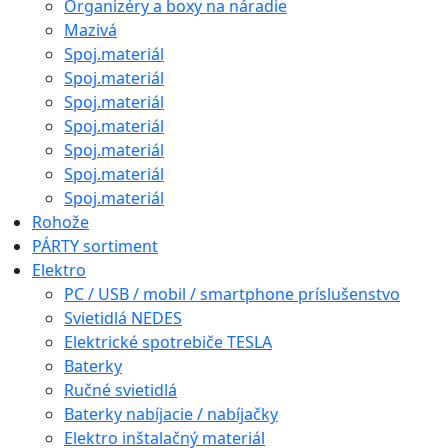
Organizéry a boxy na náradie
Mazivá
Spoj.materiál
Spoj.materiál
Spoj.materiál
Spoj.materiál
Spoj.materiál
Spoj.materiál
Spoj.materiál
Rohože
PÁRTY sortiment
Elektro
PC / USB / mobil / smartphone príslušenstvo
Svietidlá NEDES
Elektrické spotrebiče TESLA
Baterky
Ručné svietidlá
Baterky nabíjacie / nabíjačky
Elektro inštalačný materiál