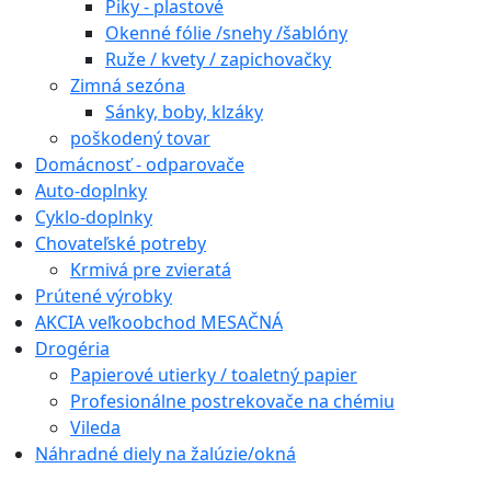
Piky - plastové
Okenné fólie /snehy /šablóny
Ruže / kvety / zapichovačky
Zimná sezóna
Sánky, boby, klzáky
poškodený tovar
Domácnosť - odparovače
Auto-doplnky
Cyklo-doplnky
Chovateľské potreby
Krmivá pre zvieratá
Prútené výrobky
AKCIA veľkoobchod MESAČNÁ
Drogéria
Papierové utierky / toaletný papier
Profesionálne postrekovače na chémiu
Vileda
Náhradné diely na žalúzie/okná