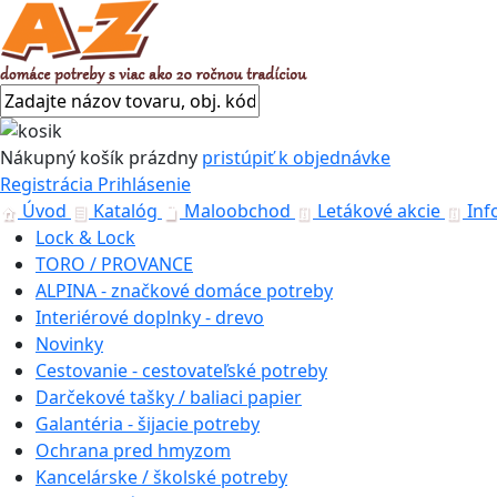
Nákupný košík
prázdny
pristúpiť k objednávke
Registrácia
Prihlásenie
Úvod
Katalóg
Maloobchod
Letákové akcie
Inf
Lock & Lock
TORO / PROVANCE
ALPINA - značkové domáce potreby
Interiérové doplnky - drevo
Novinky
Cestovanie - cestovateľské potreby
Darčekové tašky / baliaci papier
Galantéria - šijacie potreby
Ochrana pred hmyzom
Kancelárske / školské potreby