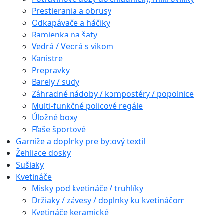
Prestierania a obrusy
Odkapávače a háčiky
Ramienka na šaty
Vedrá / Vedrá s vikom
Kanistre
Prepravky
Barely / sudy
Záhradné nádoby / kompostéry / popolnice
Multi-funkčné policové regále
Úložné boxy
Fľaše športové
Garniže a doplnky pre bytový textil
Žehliace dosky
Sušiaky
Kvetináče
Misky pod kvetináče / truhlíky
Držiaky / závesy / doplnky ku kvetináčom
Kvetináče keramické