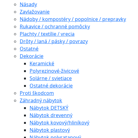
Násady
Zavlažovanie
Nádoby / kompostéry / popolnice / prepravky
Rukavice / ochranné pomôcky
Plachty / textílie / vrecia
Drôty / laná / pásky / povrazy
Ostatné
Dekorácie
Keramické
Polyrezinové-živicové
Solárne / svietiace
Ostatné dekorácie
Proti škodcom
Záhradný nábytok
Nábytok DETSKÝ
Nábytok drevenný
Nábytok kovový/hliníkový
Nábytok plastový
Nábytok polyratanový