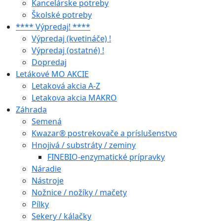
Kancelárske potreby
Školské potreby
**** Výpredaj! ****
Výpredaj (kvetináče) !
Výpredaj (ostatné) !
Dopredaj
Letákové MO AKCIE
Letaková akcia A-Z
Letakova akcia MAKRO
Záhrada
Semená
Kwazar® postrekovače a príslušenstvo
Hnojivá / substráty / zeminy
FINEBIO-enzymatické prípravky
Náradie
Nástroje
Nožnice / nožíky / mačety
Pílky
Sekery / kálačky