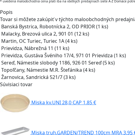
* uvedená maloobchodná cena platí iba na všetkých predajniach siete A-Z Domáce potr
Popis
Tovar si môžete zakúpiť v týchto maloobchodných predajn
Banská Bystrica, Robotnícka 2, OD PRIOR
(1 ks)
Malacky, Brezová ulica 2, 901 01
(12 ks)
Martin, OC Turiec, Turiec 1A
(4 ks)
Prievidza, Nábrežná 11
(11 ks)
Prievidza, Gustáva Švéniho 17/4, 971 01 Prievidza
(1 ks)
Sereď, Námestie slobody 1186, 926 01 Sereď
(5 ks)
Topoľčany, Námestie M.R. Štefánika
(4 ks)
Žarnovica, Sandrická 521/7
(3 ks)
Súvisiaci tovar
Miska kv.UNI 28,0 CAP
1.85 €
Miska truh.GARDEN/TREND 100cm MRA
3.95 