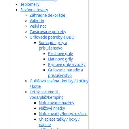
Teplomery
Sezónne tovary
Záhradné dekorácie
Valentín
Veľká noc
Zavarovacie potreby
Grilovacie potreby a BBQ
Somagic - grily a
príslušenstvo
Plechové grily
Liatinové grily
Plynové grily a vozíky
Grilovacie náradie a
príslušenstvo
Gulášová sezóna - kotlíky / kotliny
/ kotle
Letný sortiment -
voda/pláž/kemping
Nafukovacie bazény
Plážové hračky
Nafukovačky/lopty/rukávce
Chladiace tašky / boxy /
náplne