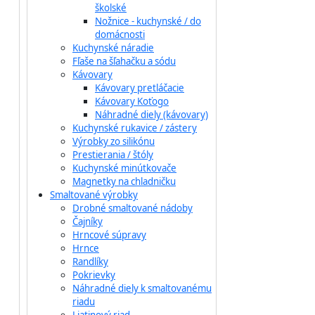
školské
Nožnice - kuchynské / do
domácnosti
Kuchynské náradie
Fľaše na šľahačku a sódu
Kávovary
Kávovary pretláčacie
Kávovary Koťogo
Náhradné diely (kávovary)
Kuchynské rukavice / zástery
Výrobky zo silikónu
Prestierania / štóly
Kuchynské minútkovače
Magnetky na chladničku
Smaltované výrobky
Drobné smaltované nádoby
Čajníky
Hrncové súpravy
Hrnce
Randlíky
Pokrievky
Náhradné diely k smaltovanému
riadu