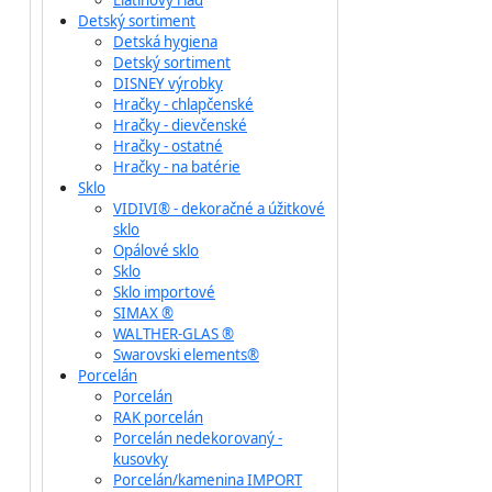
Liatinový riad
Detský sortiment
Detská hygiena
Detský sortiment
DISNEY výrobky
Hračky - chlapčenské
Hračky - dievčenské
Hračky - ostatné
Hračky - na batérie
Sklo
VIDIVI® - dekoračné a úžitkové
sklo
Opálové sklo
Sklo
Sklo importové
SIMAX ®
WALTHER-GLAS ®
Swarovski elements®
Porcelán
Porcelán
RAK porcelán
Porcelán nedekorovaný -
kusovky
Porcelán/kamenina IMPORT