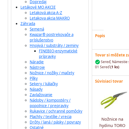
Dopredaj
Letákové MO AKCIE
Letaková akcia A-Z
Letakova akcia MAKRO
Záhrada
Semená
Kwazar® postrekovače a
Popis
príslušenstvo
Hnojivá / substráty / zeminy
FINEBIO-enzymatické
Tovar si môžete 
prípravky
Náradie
Sereď, Námestie 
01 Sereď
(1 ks)
Nástroje
Nožnice / nožíky / mačety
Pílky
Súvisiaci tovar
Sekery / kálačky
Násady
Zavlažovanie
Nádoby / kompostéry /
popolnice / prepravky
Rukavice / ochranné pomôcky
Plachty / textílie / vrecia
Nožnice na
Drôty / laná / pásky / povrazy
hydinu TORO
Ostatné