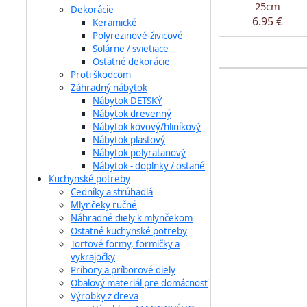
25cm
Dekorácie
6.95 €
Keramické
Polyrezinové-živicové
Solárne / svietiace
Ostatné dekorácie
Proti škodcom
Záhradný nábytok
Nábytok DETSKÝ
Nábytok drevenný
Nábytok kovový/hliníkový
Nábytok plastový
Nábytok polyratanový
Nábytok - doplnky / ostané
Kuchynské potreby
Cedníky a strúhadlá
Mlynčeky ručné
Náhradné diely k mlynčekom
Ostatné kuchynské potreby
Tortové formy, formičky a
vykrajočky
Príbory a príborové diely
Obalový materiál pre domácnosť
Výrobky z dreva