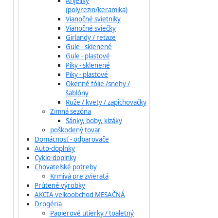
Anjeliky
(polyrezin/keramika)
Vianočné svietniky
Vianočné sviečky
Girlandy / reťaze
Gule - sklenené
Gule - plastové
Piky - sklenené
Piky - plastové
Okenné fólie /snehy /
šablóny
Ruže / kvety / zapichovačky
Zimná sezóna
Sánky, boby, klzáky
poškodený tovar
Domácnosť - odparovače
Auto-doplnky
Cyklo-doplnky
Chovateľské potreby
Krmivá pre zvieratá
Prútené výrobky
AKCIA veľkoobchod MESAČNÁ
Drogéria
Papierové utierky / toaletný