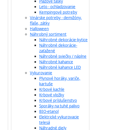
Plážové tašky
Leto - ochladzovanie
Kempingové potreby
Vinárske potreby - demižóny,
fľaše, zátky
Halloween
Náhrobný sortiment
Náhrobné dekorácie-kytice
Náhrobné dekorácie-
zaťažené
Náhrobné sviečky / náplne
Náhrobné kahance
Náhrobné kahance LED
Vykurovanie
Plynové horáky, variče,
kartuše
Krbové kachle
Krbové vložky
Krbové príslušenstvo
Sporáky na tuhé palivo
BIO-etanol
Elektrické vykurovacie
telesá
Náhradné diely