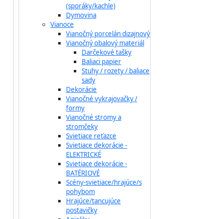
(sporáky/kachle)
Dymovina
Vianoce
Vianočný porcelán dizajnový
Vianočný obalový materiál
Darčekové tašky
Baliaci papier
Stuhy / rozety / baliace
sady
Dekorácie
Vianočné vykrajovačky /
formy
Vianočné stromy a
stromčeky
Svietiace reťazce
Svietiace dekorácie -
ELEKTRICKÉ
Svietiace dekorácie -
BATÉRIOVÉ
Scény-svietiace/hrajúce/s
pohybom
Hrajúce/tancujúce
postavičky