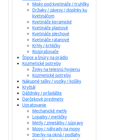
Misky pod kvetináče / truhlíky
Držiaky / závesy / doplnky ku
kvetináčom
Kvetináče keramické
Kvetináče plastové
Kvetináče plechové
Kvetináče ratanové
Krhly / krhličky
Rozprašovače
Štipce a šnúry na prádlo
Kozmetické potreby
Žinky na telesnú hygienu
Kozmetické potreby
Nákupné tašky / vozíky / košíky
Kryštál
Dáždniky / pršiplášte
Darčekové predmety
Upratovanie
Mechanické metly
Lopatky / metličky
Metly / zmetátky / súpravy
Mopy / náhrady na mopy
Stierky na okná / podlahy