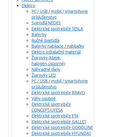
Elektro
PC / USB / mobil / smartphone
príslušenstvo
Svietidlá NEDES
Elektrické spotrebiče TESLA
Baterky
Ručné svietidlá
Baterky nabíjacie / nabíjačky
Elektro inštalačný materiál
Žiarovky (klasik,
halogén,úsporné)
Náhradné diely
Žiarovky LED
PC / USB / mobil / smartphone
príslušenstvo
Elektrické spotrebiče BRAVO
Váhy osobné
Elektrické spotrebiče
CONCEPT/UFESA
Elektrické spotrebiče ETA
Elektrické spotrebiče GALLET
Elektrické spotrebiče GOODLINE
Elektrické spotrebiče HYUNDAI