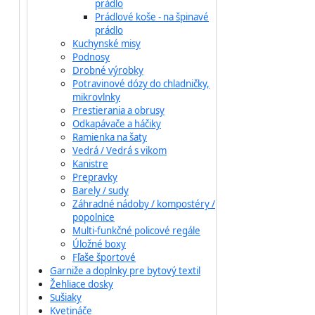
prádlo
Prádlové koše - na špinavé
prádlo
Kuchynské misy
Podnosy
Drobné výrobky
Potravinové dózy do chladničky,
mikrovlnky
Prestierania a obrusy
Odkapávače a háčiky
Ramienka na šaty
Vedrá / Vedrá s vikom
Kanistre
Prepravky
Barely / sudy
Záhradné nádoby / kompostéry /
popolnice
Multi-funkčné policové regále
Úložné boxy
Fľaše športové
Garniže a doplnky pre bytový textil
Žehliace dosky
Sušiaky
Kvetináče