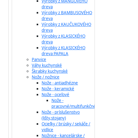
Výrobky z MANGOVÉHO
dreva
Výrobky z BAMBUSOVÉHO
dreva
Výrobky z KAUČUKOVÉHO
dreva
Výrobky z KLASICKÉHO
dreva
Výrobky z KLASICKÉHO
dreva PAPALA
Panvice
Váhy kuchynské
Škrabky kuchynské
Nože / nožnice
Nože - antiadhézne
Nože - keramické
Nože - oceľové
Nože -
pracovné/multifunkčné
Nože - príslušenstvo
(lišty,stojany)
Ocieľky / brúsky / sekáče /
vidlice
Nožnice - kancelárske /