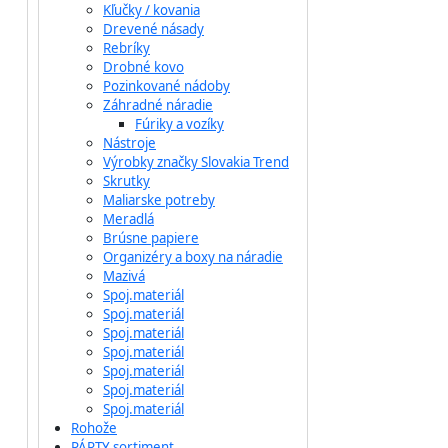
Kľučky / kovania
Drevené násady
Rebríky
Drobné kovo
Pozinkované nádoby
Záhradné náradie
Fúriky a vozíky
Nástroje
Výrobky značky Slovakia Trend
Skrutky
Maliarske potreby
Meradlá
Brúsne papiere
Organizéry a boxy na náradie
Mazivá
Spoj.materiál
Spoj.materiál
Spoj.materiál
Spoj.materiál
Spoj.materiál
Spoj.materiál
Spoj.materiál
Rohože
PÁRTY sortiment