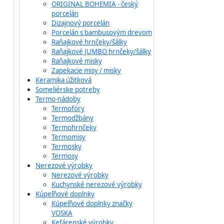
ORIGINAL BOHEMIA - český
porcelán
Dizajnový porcelán
Porcelán s bambusovým drevom
Raňajkové hrnčeky/šálky
Raňajkové JUMBO hrnčeky/šálky
Raňajkové misky
Zapekacie misy / misky
Keramika úžitková
Someliérske potreby
Termo-nádoby
Termofóry
Termodžbány
Termohrnčeky
Termomisy
Termosky
Termosy
Nerezové výrobky
Nerezové výrobky
Kuchynské nerezové výrobky
Kúpeľňové doplnky
Kúpeľňové doplnky značky
VOSKA
Kefárenské výrobky