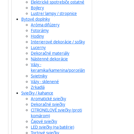
Elektrické spotrebiče ostatné
Bojlery
Lustre/ lampy / stropnice
Bytové doplnky
Aróma difúzery
Fotorámy
Hodiny
Interierové dekorácie / sošky
Lucerny
Dekoračné materiály
Nástenné dekorácie
Vázy -
keramika/kamenina/porcelán
Svietniky
Vázy - sklenené
Zrkadlá
Sviečky / kahance
Aromatické sviečky
Dekoračné sviečky
CITRONELOVÉ sviečky (proti
komárom)
Čajové sviečky
LED sviečky (na batérie)
Tortové sviečky