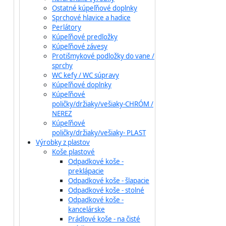
Ostatné kúpeľňové doplnky
Sprchové hlavice a hadice
Perlátory
Kúpeľňové predložky
Kúpeľňové závesy
Protišmykové podložky do vane /
sprchy
WC kefy / WC súpravy
Kúpeľňové doplnky
Kúpeľňové
poličky/držiaky/vešiaky-CHRÓM /
NEREZ
Kúpeľňové
poličky/držiaky/vešiaky- PLAST
Výrobky z plastov
Koše plastové
Odpadkové koše -
preklápacie
Odpadkové koše - šlapacie
Odpadkové koše - stolné
Odpadkové koše -
kancelárske
Prádlové koše - na čisté