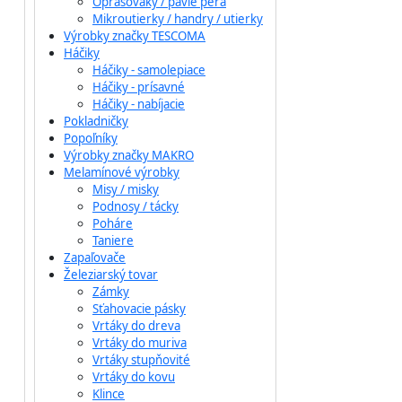
Oprašováky / pávie perá
Mikroutierky / handry / utierky
Výrobky značky TESCOMA
Háčiky
Háčiky - samolepiace
Háčiky - prísavné
Háčiky - nabíjacie
Pokladničky
Popoľníky
Výrobky značky MAKRO
Melamínové výrobky
Misy / misky
Podnosy / tácky
Poháre
Taniere
Zapaľovače
Železiarský tovar
Zámky
Sťahovacie pásky
Vrtáky do dreva
Vrtáky do muriva
Vrtáky stupňovité
Vrtáky do kovu
Klince