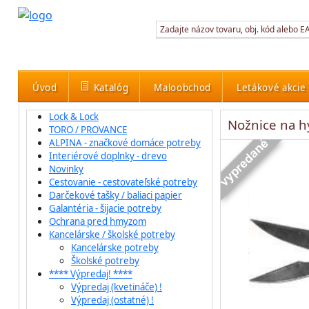
Úvod
Katalóg
Maloobchod
Letákové akcie
Lock & Lock
Nožnice na 
TORO / PROVANCE
ALPINA - značkové domáce potreby
Interiérové doplnky - drevo
Novinky
Cestovanie - cestovateľské potreby
Darčekové tašky / baliaci papier
Galantéria - šijacie potreby
Ochrana pred hmyzom
Kancelárske / školské potreby
Kancelárske potreby
Školské potreby
**** Výpredaj! ****
Výpredaj (kvetináče) !
Výpredaj (ostatné) !