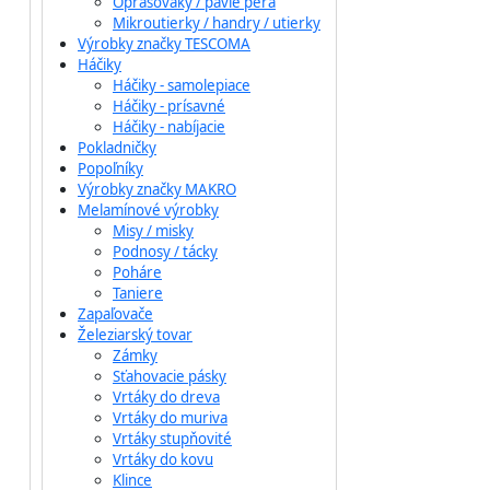
Oprašováky / pávie perá
Mikroutierky / handry / utierky
Výrobky značky TESCOMA
Háčiky
Háčiky - samolepiace
Háčiky - prísavné
Háčiky - nabíjacie
Pokladničky
Popoľníky
Výrobky značky MAKRO
Melamínové výrobky
Misy / misky
Podnosy / tácky
Poháre
Taniere
Zapaľovače
Železiarský tovar
Zámky
Sťahovacie pásky
Vrtáky do dreva
Vrtáky do muriva
Vrtáky stupňovité
Vrtáky do kovu
Klince