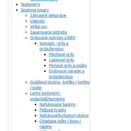
Teplomery
Sezónne tovary
Záhradné dekorácie
Valentín
Veľká noc
Zavarovacie potreby
Grilovacie potreby a BBQ
Somagic - grily a
príslušenstvo
Plechové grily
Liatinové grily
Plynové grily a vozíky
Grilovacie náradie a
príslušenstvo
Gulášová sezóna - kotlíky / kotliny
/ kotle
Letný sortiment -
voda/pláž/kemping
Nafukovacie bazény
Plážové hračky
Nafukovačky/lopty/rukávce
Chladiace tašky / boxy /
náplne