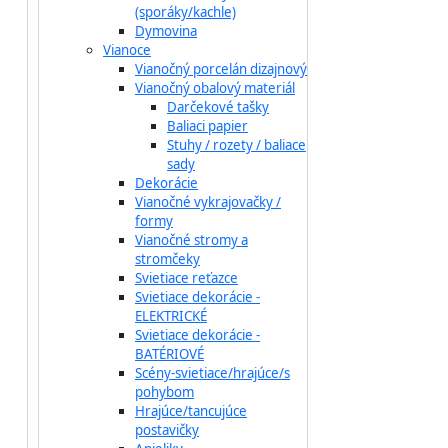
(sporáky/kachle)
Dymovina
Vianoce
Vianočný porcelán dizajnový
Vianočný obalový materiál
Darčekové tašky
Baliaci papier
Stuhy / rozety / baliace
sady
Dekorácie
Vianočné vykrajovačky /
formy
Vianočné stromy a
stromčeky
Svietiace reťazce
Svietiace dekorácie -
ELEKTRICKÉ
Svietiace dekorácie -
BATÉRIOVÉ
Scény-svietiace/hrajúce/s
pohybom
Hrajúce/tancujúce
postavičky