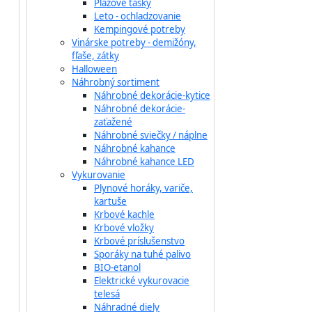
Plážové tašky
Leto - ochladzovanie
Kempingové potreby
Vinárske potreby - demižóny,
fľaše, zátky
Halloween
Náhrobný sortiment
Náhrobné dekorácie-kytice
Náhrobné dekorácie-
zaťažené
Náhrobné sviečky / náplne
Náhrobné kahance
Náhrobné kahance LED
Vykurovanie
Plynové horáky, variče,
kartuše
Krbové kachle
Krbové vložky
Krbové príslušenstvo
Sporáky na tuhé palivo
BIO-etanol
Elektrické vykurovacie
telesá
Náhradné diely