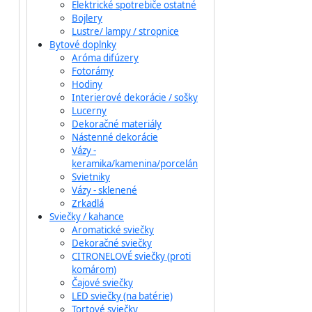
Elektrické spotrebiče ostatné
Bojlery
Lustre/ lampy / stropnice
Bytové doplnky
Aróma difúzery
Fotorámy
Hodiny
Interierové dekorácie / sošky
Lucerny
Dekoračné materiály
Nástenné dekorácie
Vázy -
keramika/kamenina/porcelán
Svietniky
Vázy - sklenené
Zrkadlá
Sviečky / kahance
Aromatické sviečky
Dekoračné sviečky
CITRONELOVÉ sviečky (proti
komárom)
Čajové sviečky
LED sviečky (na batérie)
Tortové sviečky