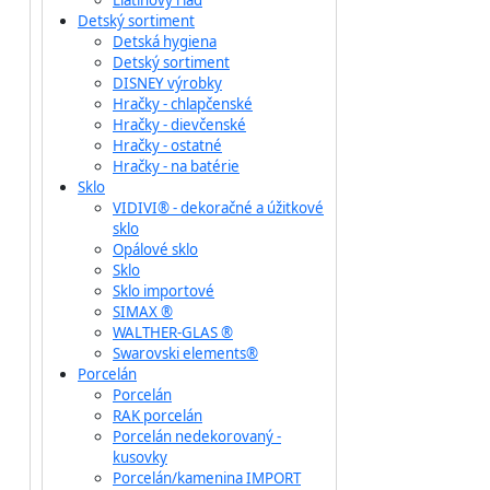
Liatinový riad
Detský sortiment
Detská hygiena
Detský sortiment
DISNEY výrobky
Hračky - chlapčenské
Hračky - dievčenské
Hračky - ostatné
Hračky - na batérie
Sklo
VIDIVI® - dekoračné a úžitkové
sklo
Opálové sklo
Sklo
Sklo importové
SIMAX ®
WALTHER-GLAS ®
Swarovski elements®
Porcelán
Porcelán
RAK porcelán
Porcelán nedekorovaný -
kusovky
Porcelán/kamenina IMPORT