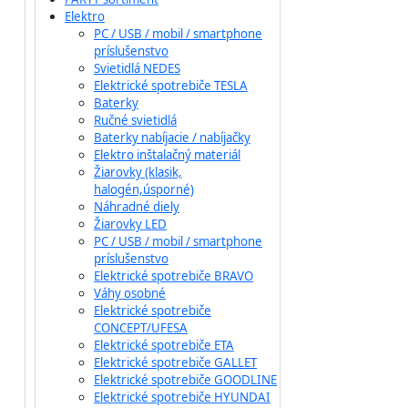
Elektro
PC / USB / mobil / smartphone
príslušenstvo
Svietidlá NEDES
Elektrické spotrebiče TESLA
Baterky
Ručné svietidlá
Baterky nabíjacie / nabíjačky
Elektro inštalačný materiál
Žiarovky (klasik,
halogén,úsporné)
Náhradné diely
Žiarovky LED
PC / USB / mobil / smartphone
príslušenstvo
Elektrické spotrebiče BRAVO
Váhy osobné
Elektrické spotrebiče
CONCEPT/UFESA
Elektrické spotrebiče ETA
Elektrické spotrebiče GALLET
Elektrické spotrebiče GOODLINE
Elektrické spotrebiče HYUNDAI