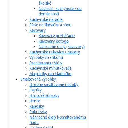
školské
Nožnice - kuchynské / do
domácnosti
Kuchynské náradie
Fľaše na šľahačku a sódu
Kávovary
Kávovary pretláčacie
Kávovary Koťogo
Náhradné diely (kávovary)
Kuchynské rukavice / zástery
Výrobky zo silikónu
Prestierania / štóly
Kuchynské minútkovače
Magnetky na chladničku
Smaltované výrobky
Drobné smaltované nádoby
Čajníky
Hrncové súpravy
Hrnce
Randlíky
Pokrievky
Náhradné diely k smaltovanému
riadu