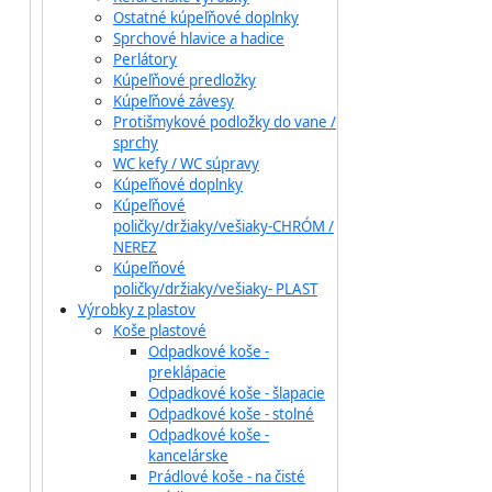
Ostatné kúpeľňové doplnky
Sprchové hlavice a hadice
Perlátory
Kúpeľňové predložky
Kúpeľňové závesy
Protišmykové podložky do vane /
sprchy
WC kefy / WC súpravy
Kúpeľňové doplnky
Kúpeľňové
poličky/držiaky/vešiaky-CHRÓM /
NEREZ
Kúpeľňové
poličky/držiaky/vešiaky- PLAST
Výrobky z plastov
Koše plastové
Odpadkové koše -
preklápacie
Odpadkové koše - šlapacie
Odpadkové koše - stolné
Odpadkové koše -
kancelárske
Prádlové koše - na čisté