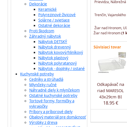
Prievidza, Nábrežná
Dekorácie
Keramické
Polyrezinové-živicové
Trenčín, Vajanského 
Solárne / svietiace
Ostatné dekorácie
Žiar nad Hronom, Ul
Proti škodcom
Žiar nad Hronom
(1 
Záhradný nábytok
Nábytok DETSKÝ
Nábytok drevenný
Súvisiaci tovar
Nábytok kovový/hliníkový
Nábytok plastový
Nábytok polyratanový
Nábytok - doplnky / ostané
Kuchynské potreby
Cedníky a strúhadlá
Odkapávač na
Mlynčeky ručné
Náhradné diely k mlynčekom
riad MARISOL
Ostatné kuchynské potreby
43x29cm BI
Tortové formy, formičky a
18.95 €
vykrajočky
Príbory a príborové diely
Obalový materiál pre domácnosť
Výrobky z dreva