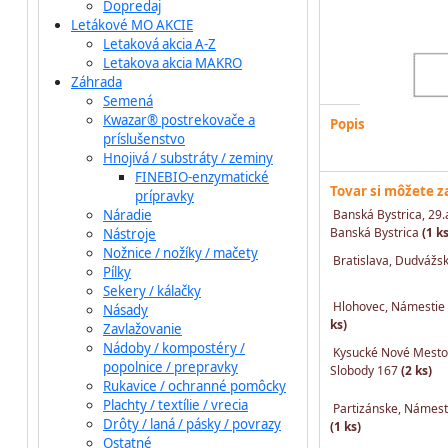
Dopredaj
Letákové MO AKCIE
Letaková akcia A-Z
Letakova akcia MAKRO
Záhrada
Semená
Kwazar® postrekovače a
Popis
príslušenstvo
Hnojivá / substráty / zeminy
FINEBIO-enzymatické
Tovar si môžete 
prípravky
Náradie
Banská Bystrica, 29.
Banská Bystrica
(1 ks
Nástroje
Nožnice / nožíky / mačety
Bratislava, Dudvážs
Pílky
Sekery / kálačky
Hlohovec, Námestie 
Násady
ks)
Zavlažovanie
Nádoby / kompostéry /
Kysucké Nové Mesto
popolnice / prepravky
Slobody 167
(2 ks)
Rukavice / ochranné pomôcky
Plachty / textílie / vrecia
Partizánske, Námesti
Drôty / laná / pásky / povrazy
(1 ks)
Ostatné