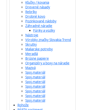
Kľučky / kovania
Drevené násady
Rebríky
Drobné kovo
Pozinkované nádoby
Záhradné náradie
Fúriky a vozíky
Nástroje
Výrobky značky Slovakia Trend
Skrutky
Maliarske potreby
Meradlá
Brúsne papiere
Organizéry a boxy na náradie
Mazivá
Spoj.materiál
Spoj.materiál
Spoj.materiál
Spoj.materiál
Spoj.materiál
Spoj.materiál
Spoj.materiál
Rohože
PÁRTY sortiment