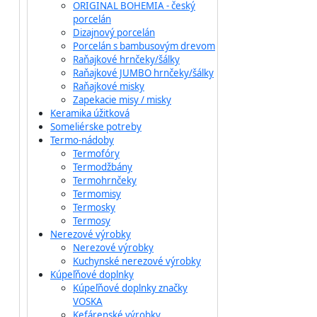
ORIGINAL BOHEMIA - český
porcelán
Dizajnový porcelán
Porcelán s bambusovým drevom
Raňajkové hrnčeky/šálky
Raňajkové JUMBO hrnčeky/šálky
Raňajkové misky
Zapekacie misy / misky
Keramika úžitková
Someliérske potreby
Termo-nádoby
Termofóry
Termodžbány
Termohrnčeky
Termomisy
Termosky
Termosy
Nerezové výrobky
Nerezové výrobky
Kuchynské nerezové výrobky
Kúpeľňové doplnky
Kúpeľňové doplnky značky
VOSKA
Kefárenské výrobky