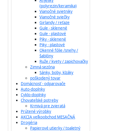
Anjeliky
(polyrezin/keramika)
Vianočné svietniky
Vianočné sviečky
Girlandy / reťaze
Gule - sklenené
Gule - plastové
Piky - sklenené
Piky - plastové
Okenné fólie /snehy /
šablóny
Ruže / kvety / zapichovačky
Zimná sezóna
Sánky, boby, klzáky
poškodený tovar
Domácnosť - odparovače
Auto-doplnky
Cyklo-doplnky
Chovateľské potreby
Krmivá pre zvieratá
Prútené výrobky
AKCIA veľkoobchod MESAČNÁ
Drogéria
Papierové utierky / toaletný