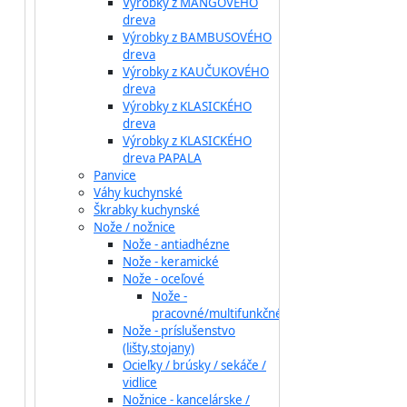
Výrobky z MANGOVÉHO
dreva
Výrobky z BAMBUSOVÉHO
dreva
Výrobky z KAUČUKOVÉHO
dreva
Výrobky z KLASICKÉHO
dreva
Výrobky z KLASICKÉHO
dreva PAPALA
Panvice
Váhy kuchynské
Škrabky kuchynské
Nože / nožnice
Nože - antiadhézne
Nože - keramické
Nože - oceľové
Nože -
pracovné/multifunkčné
Nože - príslušenstvo
(lišty,stojany)
Ocieľky / brúsky / sekáče /
vidlice
Nožnice - kancelárske /