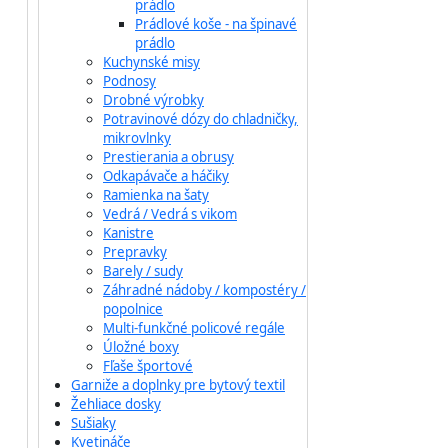
prádlo
Prádlové koše - na špinavé
prádlo
Kuchynské misy
Podnosy
Drobné výrobky
Potravinové dózy do chladničky,
mikrovlnky
Prestierania a obrusy
Odkapávače a háčiky
Ramienka na šaty
Vedrá / Vedrá s vikom
Kanistre
Prepravky
Barely / sudy
Záhradné nádoby / kompostéry /
popolnice
Multi-funkčné policové regále
Úložné boxy
Fľaše športové
Garniže a doplnky pre bytový textil
Žehliace dosky
Sušiaky
Kvetináče