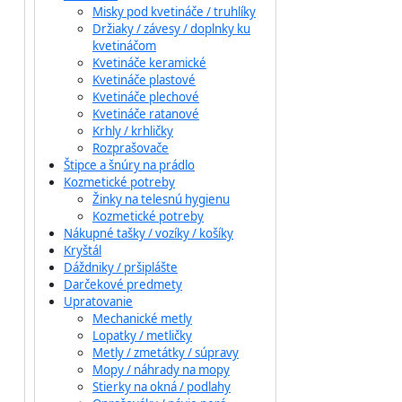
Misky pod kvetináče / truhlíky
Držiaky / závesy / doplnky ku
kvetináčom
Kvetináče keramické
Kvetináče plastové
Kvetináče plechové
Kvetináče ratanové
Krhly / krhličky
Rozprašovače
Štipce a šnúry na prádlo
Kozmetické potreby
Žinky na telesnú hygienu
Kozmetické potreby
Nákupné tašky / vozíky / košíky
Kryštál
Dáždniky / pršiplášte
Darčekové predmety
Upratovanie
Mechanické metly
Lopatky / metličky
Metly / zmetátky / súpravy
Mopy / náhrady na mopy
Stierky na okná / podlahy