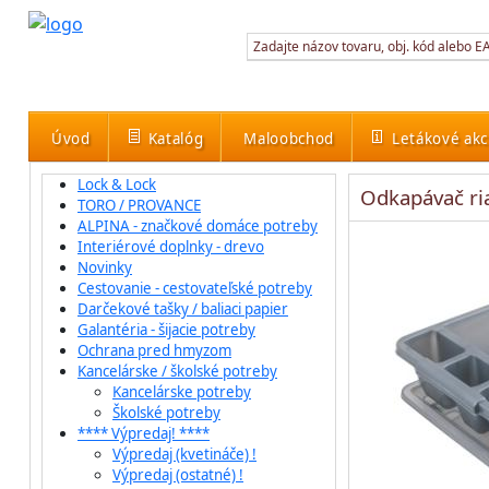
Úvod
Katalóg
Maloobchod
Letákové akc
Lock & Lock
Odkapávač r
TORO / PROVANCE
ALPINA - značkové domáce potreby
Interiérové doplnky - drevo
Novinky
Cestovanie - cestovateľské potreby
Darčekové tašky / baliaci papier
Galantéria - šijacie potreby
Ochrana pred hmyzom
Kancelárske / školské potreby
Kancelárske potreby
Školské potreby
**** Výpredaj! ****
Výpredaj (kvetináče) !
Výpredaj (ostatné) !