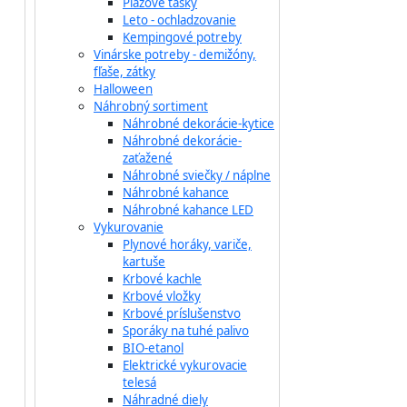
Plážové tašky
Leto - ochladzovanie
Kempingové potreby
Vinárske potreby - demižóny,
fľaše, zátky
Halloween
Náhrobný sortiment
Náhrobné dekorácie-kytice
Náhrobné dekorácie-
zaťažené
Náhrobné sviečky / náplne
Náhrobné kahance
Náhrobné kahance LED
Vykurovanie
Plynové horáky, variče,
kartuše
Krbové kachle
Krbové vložky
Krbové príslušenstvo
Sporáky na tuhé palivo
BIO-etanol
Elektrické vykurovacie
telesá
Náhradné diely