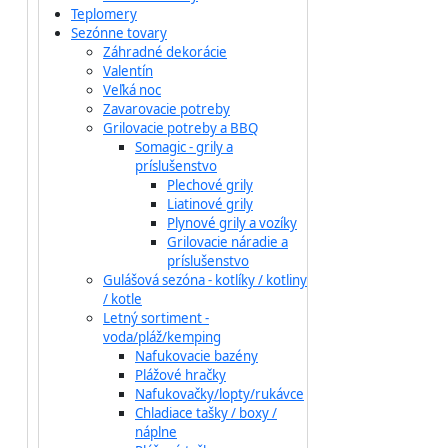
Teplomery
Sezónne tovary
Záhradné dekorácie
Valentín
Veľká noc
Zavarovacie potreby
Grilovacie potreby a BBQ
Somagic - grily a
príslušenstvo
Plechové grily
Liatinové grily
Plynové grily a vozíky
Grilovacie náradie a
príslušenstvo
Gulášová sezóna - kotlíky / kotliny
/ kotle
Letný sortiment -
voda/pláž/kemping
Nafukovacie bazény
Plážové hračky
Nafukovačky/lopty/rukávce
Chladiace tašky / boxy /
náplne