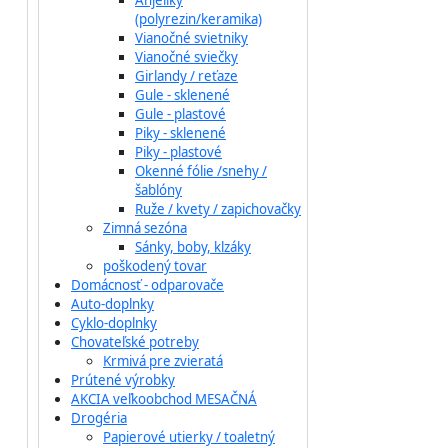
Anjeliky
(polyrezin/keramika)
Vianočné svietniky
Vianočné sviečky
Girlandy / reťaze
Gule - sklenené
Gule - plastové
Piky - sklenené
Piky - plastové
Okenné fólie /snehy /
šablóny
Ruže / kvety / zapichovačky
Zimná sezóna
Sánky, boby, klzáky
poškodený tovar
Domácnosť - odparovače
Auto-doplnky
Cyklo-doplnky
Chovateľské potreby
Krmivá pre zvieratá
Prútené výrobky
AKCIA veľkoobchod MESAČNÁ
Drogéria
Papierové utierky / toaletný