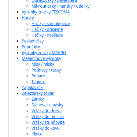
Oprašováky / pávie perá
Mikroutierky / handry / utierky
Výrobky značky TESCOMA
Háčiky
Háčiky - samolepiace
Háčiky - prísavné
Háčiky - nabíjacie
Pokladničky
Popoľníky
Výrobky značky MAKRO
Melamínové výrobky
Misy / misky
Podnosy / tácky
Poháre
Taniere
Zapaľovače
Železiarský tovar
Zámky
Sťahovacie pásky
Vrtáky do dreva
Vrtáky do muriva
Vrtáky stupňovité
Vrtáky do kovu
Klince