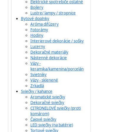
Elektrické spotrebiče ostatné
Bojlery
Lustre/ lampy / stropnice
Bytové doplnky
Aróma difúzery
Fotorámy
Hodiny
Interierové dekorácie / sošky
Lucerny
Dekoračné materiály
Nástenné dekorácie
Vázy -
keramika/kamenina/porcelán
Svietniky
Vázy - sklenené
Zrkadlá
Sviečky / kahance
Aromatické sviečky
Dekoračné sviečky
CITRONELOVÉ sviečky (proti
komárom)
Čajové sviečky
LED sviečky (na batérie)
Tortové sviečky