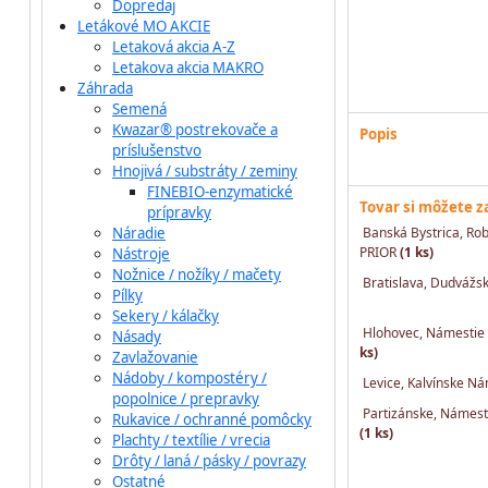
Dopredaj
Letákové MO AKCIE
Letaková akcia A-Z
Letakova akcia MAKRO
Záhrada
Semená
Kwazar® postrekovače a
Popis
príslušenstvo
Hnojivá / substráty / zeminy
FINEBIO-enzymatické
Tovar si môžete 
prípravky
Náradie
Banská Bystrica, Rob
PRIOR
(1 ks)
Nástroje
Nožnice / nožíky / mačety
Bratislava, Dudvážs
Pílky
Sekery / kálačky
Hlohovec, Námestie 
Násady
ks)
Zavlažovanie
Nádoby / kompostéry /
Levice, Kalvínske N
popolnice / prepravky
Partizánske, Námesti
Rukavice / ochranné pomôcky
(1 ks)
Plachty / textílie / vrecia
Drôty / laná / pásky / povrazy
Ostatné