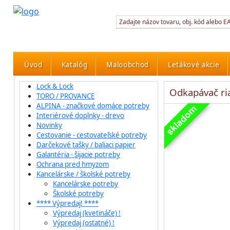
Úvod
Katalóg
Maloobchod
Letákové akcie
Lock & Lock
Odkapávač r
TORO / PROVANCE
ALPINA - značkové domáce potreby
Interiérové doplnky - drevo
Novinky
Cestovanie - cestovateľské potreby
Darčekové tašky / baliaci papier
Galantéria - šijacie potreby
Ochrana pred hmyzom
Kancelárske / školské potreby
Kancelárske potreby
Školské potreby
**** Výpredaj! ****
Výpredaj (kvetináče) !
Výpredaj (ostatné) !