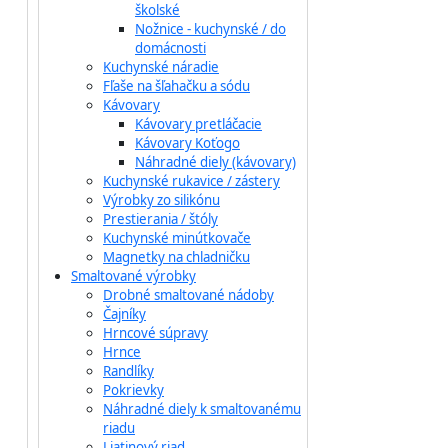
školské
Nožnice - kuchynské / do
domácnosti
Kuchynské náradie
Fľaše na šľahačku a sódu
Kávovary
Kávovary pretláčacie
Kávovary Koťogo
Náhradné diely (kávovary)
Kuchynské rukavice / zástery
Výrobky zo silikónu
Prestierania / štóly
Kuchynské minútkovače
Magnetky na chladničku
Smaltované výrobky
Drobné smaltované nádoby
Čajníky
Hrncové súpravy
Hrnce
Randlíky
Pokrievky
Náhradné diely k smaltovanému
riadu
Liatinový riad