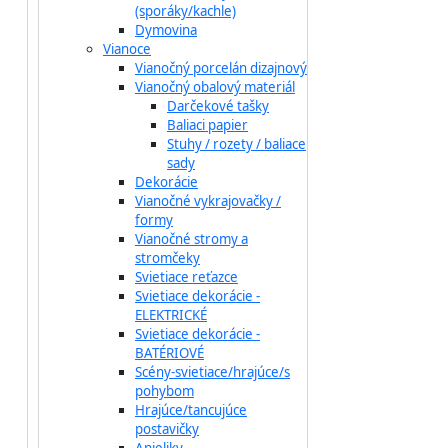
(sporáky/kachle)
Dymovina
Vianoce
Vianočný porcelán dizajnový
Vianočný obalový materiál
Darčekové tašky
Baliaci papier
Stuhy / rozety / baliace
sady
Dekorácie
Vianočné vykrajovačky /
formy
Vianočné stromy a
stromčeky
Svietiace reťazce
Svietiace dekorácie -
ELEKTRICKÉ
Svietiace dekorácie -
BATÉRIOVÉ
Scény-svietiace/hrajúce/s
pohybom
Hrajúce/tancujúce
postavičky