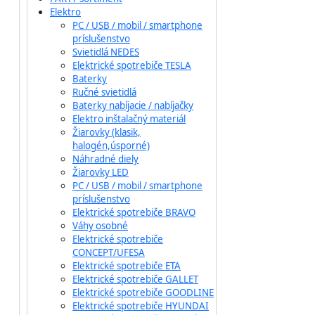
Elektro
PC / USB / mobil / smartphone
príslušenstvo
Svietidlá NEDES
Elektrické spotrebiče TESLA
Baterky
Ručné svietidlá
Baterky nabíjacie / nabíjačky
Elektro inštalačný materiál
Žiarovky (klasik,
halogén,úsporné)
Náhradné diely
Žiarovky LED
PC / USB / mobil / smartphone
príslušenstvo
Elektrické spotrebiče BRAVO
Váhy osobné
Elektrické spotrebiče
CONCEPT/UFESA
Elektrické spotrebiče ETA
Elektrické spotrebiče GALLET
Elektrické spotrebiče GOODLINE
Elektrické spotrebiče HYUNDAI