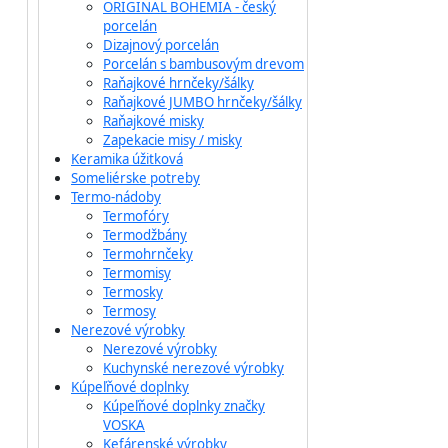
ORIGINAL BOHEMIA - český
porcelán
Dizajnový porcelán
Porcelán s bambusovým drevom
Raňajkové hrnčeky/šálky
Raňajkové JUMBO hrnčeky/šálky
Raňajkové misky
Zapekacie misy / misky
Keramika úžitková
Someliérske potreby
Termo-nádoby
Termofóry
Termodžbány
Termohrnčeky
Termomisy
Termosky
Termosy
Nerezové výrobky
Nerezové výrobky
Kuchynské nerezové výrobky
Kúpeľňové doplnky
Kúpeľňové doplnky značky
VOSKA
Kefárenské výrobky