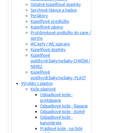
Ostatné kúpeľňové doplnky
Sprchové hlavice a hadice
Perlátory
Kúpeľňové predložky
Kúpeľňové závesy
Protišmykové podložky do vane /
sprchy
WC kefy / WC súpravy
Kúpeľňové doplnky
Kúpeľňové
poličky/držiaky/vešiaky-CHRÓM /
NEREZ
Kúpeľňové
poličky/držiaky/vešiaky- PLAST
Výrobky z plastov
Koše plastové
Odpadkové koše -
preklápacie
Odpadkové koše - šlapacie
Odpadkové koše - stolné
Odpadkové koše -
kancelárske
Prádlové koše - na čisté