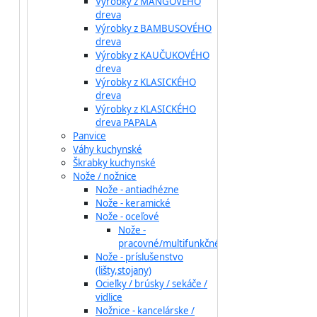
Výrobky z MANGOVÉHO
dreva
Výrobky z BAMBUSOVÉHO
dreva
Výrobky z KAUČUKOVÉHO
dreva
Výrobky z KLASICKÉHO
dreva
Výrobky z KLASICKÉHO
dreva PAPALA
Panvice
Váhy kuchynské
Škrabky kuchynské
Nože / nožnice
Nože - antiadhézne
Nože - keramické
Nože - oceľové
Nože -
pracovné/multifunkčné
Nože - príslušenstvo
(lišty,stojany)
Ocieľky / brúsky / sekáče /
vidlice
Nožnice - kancelárske /