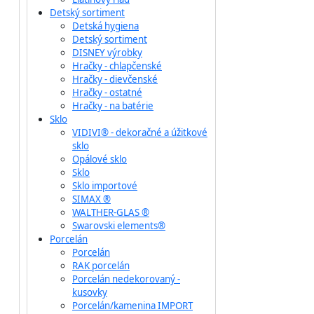
Detský sortiment
Detská hygiena
Detský sortiment
DISNEY výrobky
Hračky - chlapčenské
Hračky - dievčenské
Hračky - ostatné
Hračky - na batérie
Sklo
VIDIVI® - dekoračné a úžitkové
sklo
Opálové sklo
Sklo
Sklo importové
SIMAX ®
WALTHER-GLAS ®
Swarovski elements®
Porcelán
Porcelán
RAK porcelán
Porcelán nedekorovaný -
kusovky
Porcelán/kamenina IMPORT