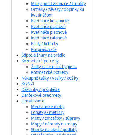
Misky pod kvetináče / truhlíky
Držiaky / závesy / doplnky ku
kvetináčom
Kvetináče keramické
Kvetináče plastové
Kvetináče plechové
Kvetináče ratanové
Krhly / krhličky
Rozprašovače
Štipce a šnúry na prádlo
Kozmetické potreby
Žinky na telesnú hygienu
Kozmetické potreby
Nákupné tašky / vozíky / košíky
Kryštál
Dáždniky / pršiplášte
Darčekové predmety
Upratovanie
Mechanické metly
Lopatky / metličky
Metly / zmetátky / súpravy
Mopy / náhrady na mopy
Stierky na okná / podlahy