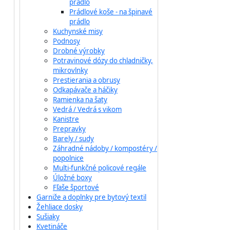
prádlo
Prádlové koše - na špinavé
prádlo
Kuchynské misy
Podnosy
Drobné výrobky
Potravinové dózy do chladničky,
mikrovlnky
Prestierania a obrusy
Odkapávače a háčiky
Ramienka na šaty
Vedrá / Vedrá s vikom
Kanistre
Prepravky
Barely / sudy
Záhradné nádoby / kompostéry /
popolnice
Multi-funkčné policové regále
Úložné boxy
Fľaše športové
Garniže a doplnky pre bytový textil
Žehliace dosky
Sušiaky
Kvetináče