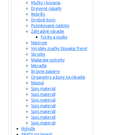
Kľučky / kovania
Drevené násady
Rebríky
Drobné kovo
Pozinkované nádoby
Záhradné náradie
Fúriky a vozíky
Nástroje
Výrobky značky Slovakia Trend
Skrutky
Maliarske potreby
Meradlá
Brúsne papiere
Organizéry a boxy na náradie
Mazivá
Spoj.materiál
Spoj.materiál
Spoj.materiál
Spoj.materiál
Spoj.materiál
Spoj.materiál
Spoj.materiál
Rohože
PÁRTY sortiment