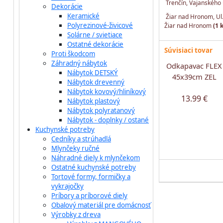
Trenčín, Vajanského 
Dekorácie
Keramické
Žiar nad Hronom, Ul
Polyrezinové-živicové
Žiar nad Hronom
(1 
Solárne / svietiace
Ostatné dekorácie
Súvisiaci tovar
Proti škodcom
Záhradný nábytok
Odkapavac FLEX
Nábytok DETSKÝ
45x39cm ZEL
Nábytok drevenný
Nábytok kovový/hliníkový
13.99 €
Nábytok plastový
Nábytok polyratanový
Nábytok - doplnky / ostané
Kuchynské potreby
Cedníky a strúhadlá
Mlynčeky ručné
Náhradné diely k mlynčekom
Ostatné kuchynské potreby
Tortové formy, formičky a
vykrajočky
Príbory a príborové diely
Obalový materiál pre domácnosť
Výrobky z dreva