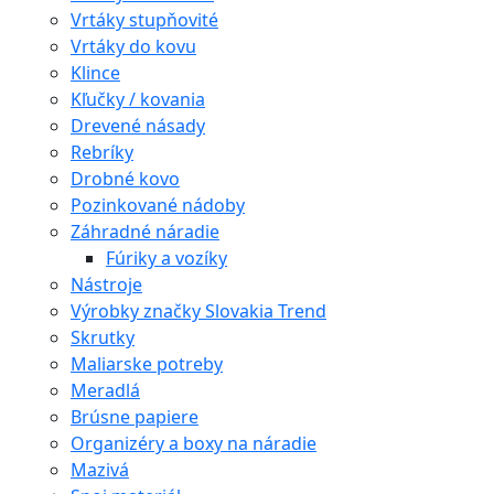
Vrtáky stupňovité
Vrtáky do kovu
Klince
Kľučky / kovania
Drevené násady
Rebríky
Drobné kovo
Pozinkované nádoby
Záhradné náradie
Fúriky a vozíky
Nástroje
Výrobky značky Slovakia Trend
Skrutky
Maliarske potreby
Meradlá
Brúsne papiere
Organizéry a boxy na náradie
Mazivá