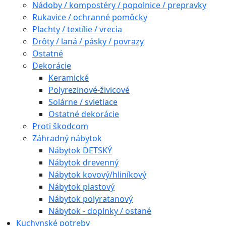
Nádoby / kompostéry / popolnice / prepravky
Rukavice / ochranné pomôcky
Plachty / textílie / vrecia
Drôty / laná / pásky / povrazy
Ostatné
Dekorácie
Keramické
Polyrezinové-živicové
Solárne / svietiace
Ostatné dekorácie
Proti škodcom
Záhradný nábytok
Nábytok DETSKÝ
Nábytok drevenný
Nábytok kovový/hliníkový
Nábytok plastový
Nábytok polyratanový
Nábytok - doplnky / ostané
Kuchynské potreby