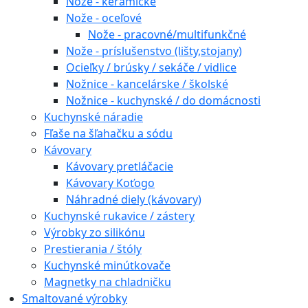
Nože - keramické
Nože - oceľové
Nože - pracovné/multifunkčné
Nože - príslušenstvo (lišty,stojany)
Ocieľky / brúsky / sekáče / vidlice
Nožnice - kancelárske / školské
Nožnice - kuchynské / do domácnosti
Kuchynské náradie
Fľaše na šľahačku a sódu
Kávovary
Kávovary pretláčacie
Kávovary Koťogo
Náhradné diely (kávovary)
Kuchynské rukavice / zástery
Výrobky zo silikónu
Prestierania / štóly
Kuchynské minútkovače
Magnetky na chladničku
Smaltované výrobky