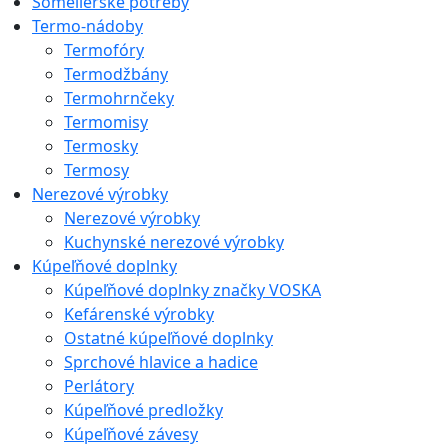
Someliérske potreby
Termo-nádoby
Termofóry
Termodžbány
Termohrnčeky
Termomisy
Termosky
Termosy
Nerezové výrobky
Nerezové výrobky
Kuchynské nerezové výrobky
Kúpeľňové doplnky
Kúpeľňové doplnky značky VOSKA
Kefárenské výrobky
Ostatné kúpeľňové doplnky
Sprchové hlavice a hadice
Perlátory
Kúpeľňové predložky
Kúpeľňové závesy