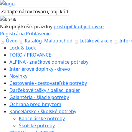
Nákupný košík
prázdny
pristúpiť k objednávke
Registrácia
Prihlásenie
Úvod
Katalóg
Maloobchod
Letákové akcie
Infor
Lock & Lock
TORO / PROVANCE
ALPINA - značkové domáce potreby
Interiérové doplnky - drevo
Novinky
Cestovanie - cestovateľské potreby
Darčekové tašky / baliaci papier
Galantéria - šijacie potreby
Ochrana pred hmyzom
Kancelárske / školské potreby
Kancelárske potreby
Školské potreby