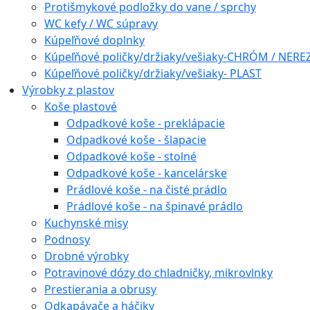
Protišmykové podložky do vane / sprchy
WC kefy / WC súpravy
Kúpeľňové doplnky
Kúpeľňové poličky/držiaky/vešiaky-CHRÓM / NERE
Kúpeľňové poličky/držiaky/vešiaky- PLAST
Výrobky z plastov
Koše plastové
Odpadkové koše - preklápacie
Odpadkové koše - šlapacie
Odpadkové koše - stolné
Odpadkové koše - kancelárske
Prádlové koše - na čisté prádlo
Prádlové koše - na špinavé prádlo
Kuchynské misy
Podnosy
Drobné výrobky
Potravinové dózy do chladničky, mikrovlnky
Prestierania a obrusy
Odkapávače a háčiky