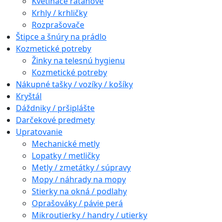
Kvetináče ratanové
Krhly / krhličky
Rozprašovače
Štipce a šnúry na prádlo
Kozmetické potreby
Žinky na telesnú hygienu
Kozmetické potreby
Nákupné tašky / vozíky / košíky
Kryštál
Dáždniky / pršiplášte
Darčekové predmety
Upratovanie
Mechanické metly
Lopatky / metličky
Metly / zmetátky / súpravy
Mopy / náhrady na mopy
Stierky na okná / podlahy
Oprašováky / pávie perá
Mikroutierky / handry / utierky