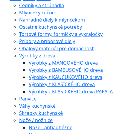
Cedníky a strúhadlá
Mlynčeky ručné
Náhradné diely k mlynčekom
Ostatné kuchynské potreby
Tortové formy, formičky a vykrajočky
Príbory a príborové diely
Obalový materiál pre domácnosť
Výrobky z dreva
Výrobky z MANGOVÉHO dreva
Výrobky z BAMBUSOVÉHO dreva
Výrobky z KAUČUKOVÉHO dreva
Výrobky z KLASICKÉHO dreva
Výrobky z KLASICKÉHO dreva PAPALA
Panvice
Váhy kuchynské
Škrabky kuchynské
Nože / nožnice
Nože - antiadhézne