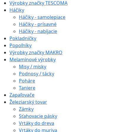
Výrobky značky TESCOMA
Háčiky
Háčiky - samolepiace
Háčiky - prísavné
Háčiky - nabíjacie
Pokladničky
Popoľníky
Výrobky značky MAKRO
Melamínové výrobky
Misy / misky
Podnosy / tácky
Poháre
Taniere
Zapaľovače
Železiarský tovar
Zámky
Sťahovacie pásky
Vrtáky do dreva
Vrtáky do muriva