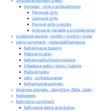
Grilovacie potreby a BBQ
Somagic - grily a príslušenstvo
Plechové grily
Liatinové grily
Plynové grily a vozíky
Grilovacie náradie a príslušenstvo
Gulášová sezóna - kotlíky / kotliny / kotle
Letný sortiment - voda/pláž/kemping
Nafukovacie bazény
Plážové hračky
Nafukovačky/lopty/rukávce
Chladiace tašky / boxy / náplne
Plážové tašky
Leto - ochladzovanie
Kempingové potreby
Vinárske potreby - demižóny, fľaše, zátky
Halloween
Náhrobný sortiment
Náhrobné dekorácie-kytice