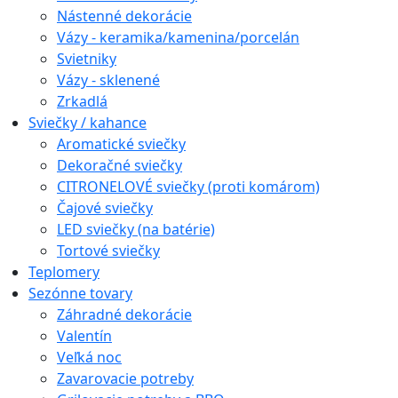
Nástenné dekorácie
Vázy - keramika/kamenina/porcelán
Svietniky
Vázy - sklenené
Zrkadlá
Sviečky / kahance
Aromatické sviečky
Dekoračné sviečky
CITRONELOVÉ sviečky (proti komárom)
Čajové sviečky
LED sviečky (na batérie)
Tortové sviečky
Teplomery
Sezónne tovary
Záhradné dekorácie
Valentín
Veľká noc
Zavarovacie potreby