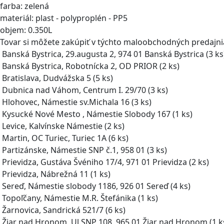
farba: zelená
materiál: plast - polyproplén - PP5
objem: 0.350L
Tovar si môžete zakúpiť v týchto maloobchodných predajn
Banská Bystrica, 29.augusta 2, 974 01 Banská Bystrica
(3 ks
Banská Bystrica, Robotnícka 2, OD PRIOR
(2 ks)
Bratislava, Dudvážska 5
(5 ks)
Dubnica nad Váhom, Centrum I. 29/70
(3 ks)
Hlohovec, Námestie sv.Michala 16
(3 ks)
Kysucké Nové Mesto , Námestie Slobody 167
(1 ks)
Levice, Kalvínske Námestie
(2 ks)
Martin, OC Turiec, Turiec 1A
(6 ks)
Partizánske, Námestie SNP č.1, 958 01
(3 ks)
Prievidza, Gustáva Švéniho 17/4, 971 01 Prievidza
(2 ks)
Prievidza, Nábrežná 11
(1 ks)
Sereď, Námestie slobody 1186, 926 01 Sereď
(4 ks)
Topoľčany, Námestie M.R. Štefánika
(1 ks)
Žarnovica, Sandrická 521/7
(6 ks)
Žiar nad Hronom, Ul.SNP 108, 965 01 Žiar nad Hronom
(1 k