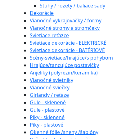
Stuhy / rozety / baliace sady
Dekorácie
Vianočné vykrajovačky / formy
Vianočné stromy a stromčeky
Svietiace reťazce
Svietiace dekorácie - ELEKTRICKÉ
Svietiace dekorácie - BATÉRIOVÉ
Scény-svietiace/hrajúce/s pohybom
Hrajúce/tancujúce postavičky
Anjeliky (polyrezin/keramika)
Vianočné svietniky
Vianočné sviečky
Girlandy / reťaze
Gule - sklenené
Gule - plastové
Piky - sklenené
Piky - plastové
Okenné fólie /snehy /šablóny