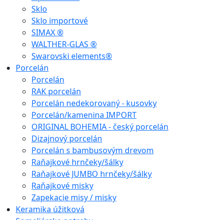
Sklo
Sklo importové
SIMAX ®
WALTHER-GLAS ®
Swarovski elements®
Porcelán
Porcelán
RAK porcelán
Porcelán nedekorovaný - kusovky
Porcelán/kamenina IMPORT
ORIGINAL BOHEMIA - český porcelán
Dizajnový porcelán
Porcelán s bambusovým drevom
Raňajkové hrnčeky/šálky
Raňajkové JUMBO hrnčeky/šálky
Raňajkové misky
Zapekacie misy / misky
Keramika úžitková