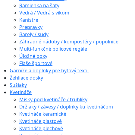
Ramienka na šaty
Vedrá / Vedrá s vikom
Kanistre
Prepravky
Barely / sudy
Záhradné nádoby / kompostéry / popolnice
Multi-funkčné policové regále
Úložné boxy
Fľaše športové
Garniže a doplnky pre bytový textil
Žehliace dosky
Sušiaky
Kvetináče
Misky pod kvetináče / truhlíky
Držiaky / závesy / doplnky ku kvetináčom
Kvetináče keramické
Kvetináče plastové
Kvetináče plechové