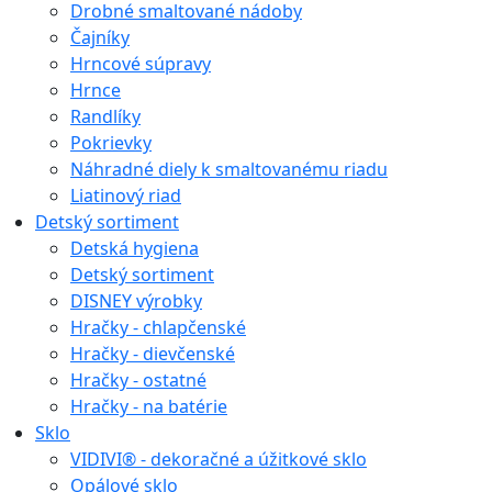
Drobné smaltované nádoby
Čajníky
Hrncové súpravy
Hrnce
Randlíky
Pokrievky
Náhradné diely k smaltovanému riadu
Liatinový riad
Detský sortiment
Detská hygiena
Detský sortiment
DISNEY výrobky
Hračky - chlapčenské
Hračky - dievčenské
Hračky - ostatné
Hračky - na batérie
Sklo
VIDIVI® - dekoračné a úžitkové sklo
Opálové sklo