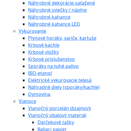
Náhrobné dekorácie-zaťažené
Náhrobné sviečky / náplne
Náhrobné kahance
Náhrobné kahance LED
Vykurovanie
Plynové horáky, variče, kartuše
Krbové kachle
Krbové vložky
Krbové príslušenstvo
Sporáky na tuhé palivo
BIO-etanol
Elektrické vykurovacie telesá
Náhradné diely (sporáky/kachle)
Dymovina
Vianoce
Vianočný porcelán dizajnový
Vianočný obalový materiál
Darčekové tašky
Baliaci papier