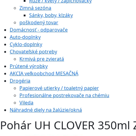
Ruže / kvety / zapichovačky
Zimná sezóna
Sánky, boby, klzáky
poškodený tovar
Domácnosť - odparovače
Auto-doplnky
Cyklo-doplnky
Chovateľské potreby
Krmivá pre zvieratá
Prútené výrobky
AKCIA veľkoobchod MESAČNÁ
Drogéria
Papierové utierky / toaletný papier
Profesionálne postrekovače na chémiu
Vileda
Náhradné diely na žalúzie/okná
Pohár UH CLOVER 350ml 