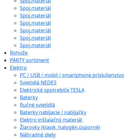
Spoj.materiál
Spoj.materiál
Spoj.materiál
Spoj.materiál
Spoj.materiál
Spoj.materiál
Spoj.materiál
Rohože
PÁRTY sortiment
Elektro
PC / USB / mobil / smartphone príslušenstvo
Svietidlá NEDES
Elektrické spotrebiče TESLA
Baterky
Ručné svietidlá
Baterky nabíjacie / nabíjačky
Elektro inštalačný materiál
Žiarovky (klasik, halogén,úsporné)
Náhradné diely