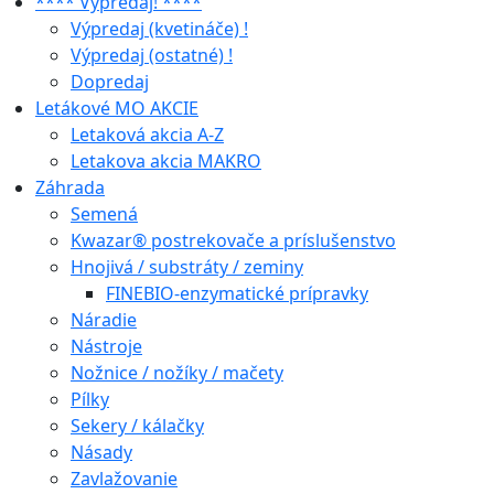
**** Výpredaj! ****
Výpredaj (kvetináče) !
Výpredaj (ostatné) !
Dopredaj
Letákové MO AKCIE
Letaková akcia A-Z
Letakova akcia MAKRO
Záhrada
Semená
Kwazar® postrekovače a príslušenstvo
Hnojivá / substráty / zeminy
FINEBIO-enzymatické prípravky
Náradie
Nástroje
Nožnice / nožíky / mačety
Pílky
Sekery / kálačky
Násady
Zavlažovanie