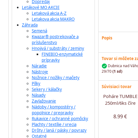
Dopredaj
Letákové MO AKCIE
Letaková akcia A-Z
Letakova akcia MAKRO
Záhrada
Semená
Kwazar® postrekovače a
Popis
príslušenstvo
Hnojivá / substráty / zeminy
FINEBIO-enzymatické
Tovar si môžete 
prípravky
Náradie
Dubnica nad Váho
29/70
(1 sd)
Nástroje
Nožnice / nožíky / mačety
Pílky
Súvisiaci tovar
Sekery / kálačky
Násady
Poháre TUMBLE
Zavlažovanie
250ml/6ks číre
Nádoby / kompostéry /
popolnice / prepravky
8.99 €
Rukavice / ochranné pomôcky
Plachty / textílie / vrecia
Drôty / laná / pásky / povrazy
Ostatné