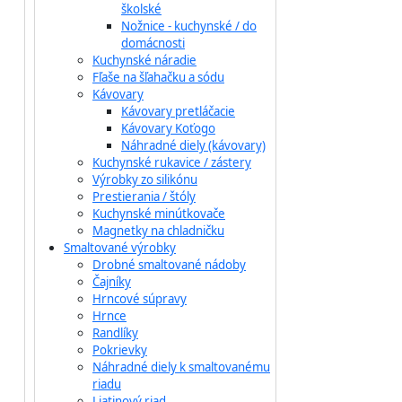
školské
Nožnice - kuchynské / do
domácnosti
Kuchynské náradie
Fľaše na šľahačku a sódu
Kávovary
Kávovary pretláčacie
Kávovary Koťogo
Náhradné diely (kávovary)
Kuchynské rukavice / zástery
Výrobky zo silikónu
Prestierania / štóly
Kuchynské minútkovače
Magnetky na chladničku
Smaltované výrobky
Drobné smaltované nádoby
Čajníky
Hrncové súpravy
Hrnce
Randlíky
Pokrievky
Náhradné diely k smaltovanému
riadu
Liatinový riad