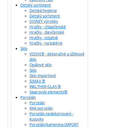
Detský sortiment
Detská hygiena
Detský sortiment
DISNEY výrobky
Hračky - chlapčenské
Hračky - dievčenské
Hračky - ostatné
Hračky - na batérie
Sklo
VIDIVI® - dekoračné a úžitkové
sklo
Opálové sklo
Sklo
Sklo importové
SIMAX ®
WALTHER-GLAS ®
Swarovski elements®
Porcelán
Porcelán
RAK porcelán
Porcelán nedekorovaný -
kusovky
Porcelán/kamenina IMPORT