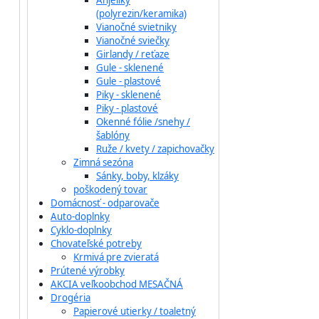
Anjeliky
(polyrezin/keramika)
Vianočné svietniky
Vianočné sviečky
Girlandy / reťaze
Gule - sklenené
Gule - plastové
Piky - sklenené
Piky - plastové
Okenné fólie /snehy /
šablóny
Ruže / kvety / zapichovačky
Zimná sezóna
Sánky, boby, klzáky
poškodený tovar
Domácnosť - odparovače
Auto-doplnky
Cyklo-doplnky
Chovateľské potreby
Krmivá pre zvieratá
Prútené výrobky
AKCIA veľkoobchod MESAČNÁ
Drogéria
Papierové utierky / toaletný