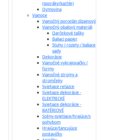
(sporáky/kachle)
Dymovina
Vianoce
Vianočný porcelán dizajnový
Vianočný obalový materiál
Darčekové tašky
Baliaci papier
Stuhy / rozety / baliace
sady
Dekorácie
Vianočné vykrajovačky /
formy
Vianočné stromy a
stromčeky
Svietiace reťazce
Svietiace dekorácie -
ELEKTRICKÉ
Svietiace dekorácie -
BATÉRIOVÉ
Scény-svietiace/hrajúce/s
pohybom
Hrajúce/tancujúce
postavičky