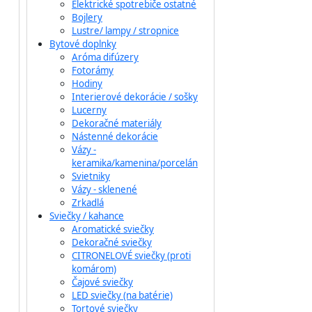
Elektrické spotrebiče ostatné
Bojlery
Lustre/ lampy / stropnice
Bytové doplnky
Aróma difúzery
Fotorámy
Hodiny
Interierové dekorácie / sošky
Lucerny
Dekoračné materiály
Nástenné dekorácie
Vázy -
keramika/kamenina/porcelán
Svietniky
Vázy - sklenené
Zrkadlá
Sviečky / kahance
Aromatické sviečky
Dekoračné sviečky
CITRONELOVÉ sviečky (proti
komárom)
Čajové sviečky
LED sviečky (na batérie)
Tortové sviečky