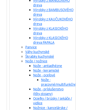
Výrobky z MANGOVÉHO
dreva
Výrobky z BAMBUSOVÉHO
dreva
Výrobky z KAUČUKOVÉHO
dreva
Výrobky z KLASICKÉHO
dreva
Výrobky z KLASICKÉHO
dreva PAPALA
Panvice
Váhy kuchynské
Škrabky kuchynské
Nože / nožnice
Nože - antiadhézne
Nože - keramické
Nože - oceľové
Nože -
pracovné/multifunkčné
Nože - príslušenstvo
(lišty,stojany)
Ocieľky / brúsky / sekáče /
vidlice
Nožnice - kancelárske /