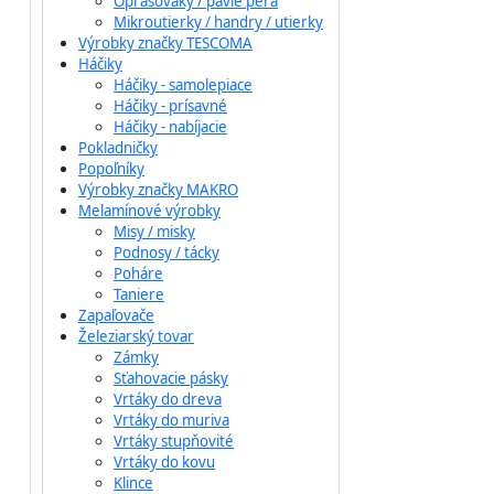
Oprašováky / pávie perá
Mikroutierky / handry / utierky
Výrobky značky TESCOMA
Háčiky
Háčiky - samolepiace
Háčiky - prísavné
Háčiky - nabíjacie
Pokladničky
Popoľníky
Výrobky značky MAKRO
Melamínové výrobky
Misy / misky
Podnosy / tácky
Poháre
Taniere
Zapaľovače
Železiarský tovar
Zámky
Sťahovacie pásky
Vrtáky do dreva
Vrtáky do muriva
Vrtáky stupňovité
Vrtáky do kovu
Klince