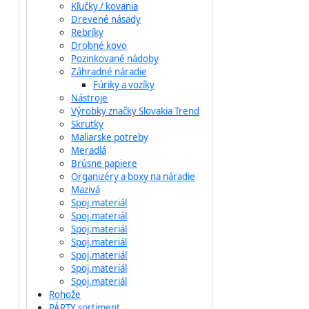
Kľučky / kovania
Drevené násady
Rebríky
Drobné kovo
Pozinkované nádoby
Záhradné náradie
Fúriky a vozíky
Nástroje
Výrobky značky Slovakia Trend
Skrutky
Maliarske potreby
Meradlá
Brúsne papiere
Organizéry a boxy na náradie
Mazivá
Spoj.materiál
Spoj.materiál
Spoj.materiál
Spoj.materiál
Spoj.materiál
Spoj.materiál
Spoj.materiál
Rohože
PÁRTY sortiment