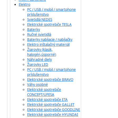
Elektro
PC / USB / mobil / smartphone
príslušenstvo
Svietidlá NEDES
Elektrické spotrebiče TESLA
Baterky
Ručné svietidlá
Baterky nabíjacie / nabíjačky
Elektro inštalačný materiál
Žiarovky (klasik,
halogén,úsporné)
Náhradné diely
Žiarovky LED
PC / USB / mobil / smartphone
príslušenstvo
Elektrické spotrebiče BRAVO
Váhy osobné
Elektrické spotrebiče
CONCEPT/UFESA
Elektrické spotrebiče ETA
Elektrické spotrebiče GALLET
Elektrické spotrebiče GOODLINE
Elektrické spotrebiče HYUNDAI