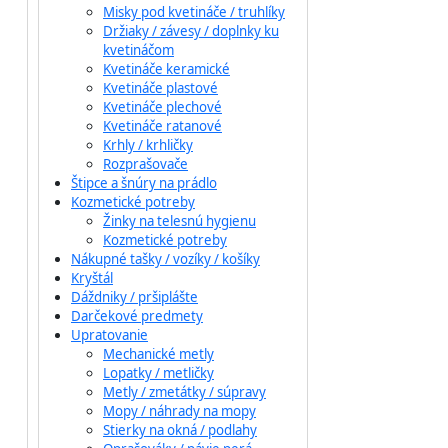
Misky pod kvetináče / truhlíky
Držiaky / závesy / doplnky ku
kvetináčom
Kvetináče keramické
Kvetináče plastové
Kvetináče plechové
Kvetináče ratanové
Krhly / krhličky
Rozprašovače
Štipce a šnúry na prádlo
Kozmetické potreby
Žinky na telesnú hygienu
Kozmetické potreby
Nákupné tašky / vozíky / košíky
Kryštál
Dáždniky / pršiplášte
Darčekové predmety
Upratovanie
Mechanické metly
Lopatky / metličky
Metly / zmetátky / súpravy
Mopy / náhrady na mopy
Stierky na okná / podlahy