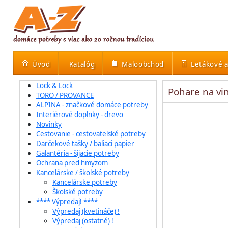
Úvod
Katalóg
Maloobchod
Letákové a
Lock & Lock
Pohare na vi
TORO / PROVANCE
ALPINA - značkové domáce potreby
Interiérové doplnky - drevo
Novinky
Cestovanie - cestovateľské potreby
Darčekové tašky / baliaci papier
Galantéria - šijacie potreby
Ochrana pred hmyzom
Kancelárske / školské potreby
Kancelárske potreby
Školské potreby
**** Výpredaj! ****
Výpredaj (kvetináče) !
Výpredaj (ostatné) !