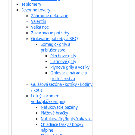
Teplomery
Sezónne tovary
Záhradné dekorácie
Valentín
Veľká noc
Zavarovacie potreby
Grilovacie potreby a BBQ
Somagic - grily a
príslušenstvo
Plechové grily
Liatinové grily
Plynové grily a vozíky
Grilovacie náradie a
príslušenstvo
Gulášová sezóna - kotlíky / kotliny
/ kotle
Letný sortiment -
voda/pláž/kemping
Nafukovacie bazény
Plážové hračky
Nafukovačky/lopty/rukávce
Chladiace tašky / boxy /
náplne