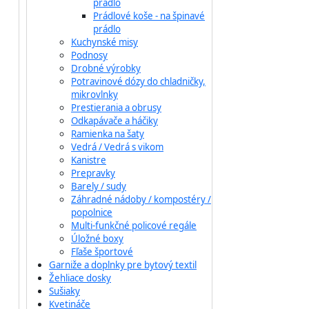
prádlo
Prádlové koše - na špinavé
prádlo
Kuchynské misy
Podnosy
Drobné výrobky
Potravinové dózy do chladničky,
mikrovlnky
Prestierania a obrusy
Odkapávače a háčiky
Ramienka na šaty
Vedrá / Vedrá s vikom
Kanistre
Prepravky
Barely / sudy
Záhradné nádoby / kompostéry /
popolnice
Multi-funkčné policové regále
Úložné boxy
Fľaše športové
Garniže a doplnky pre bytový textil
Žehliace dosky
Sušiaky
Kvetináče