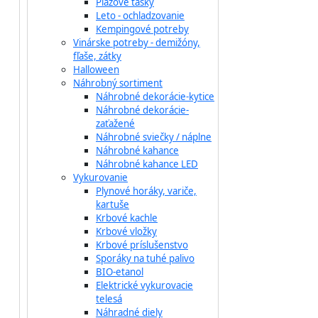
Plážové tašky
Leto - ochladzovanie
Kempingové potreby
Vinárske potreby - demižóny,
fľaše, zátky
Halloween
Náhrobný sortiment
Náhrobné dekorácie-kytice
Náhrobné dekorácie-
zaťažené
Náhrobné sviečky / náplne
Náhrobné kahance
Náhrobné kahance LED
Vykurovanie
Plynové horáky, variče,
kartuše
Krbové kachle
Krbové vložky
Krbové príslušenstvo
Sporáky na tuhé palivo
BIO-etanol
Elektrické vykurovacie
telesá
Náhradné diely