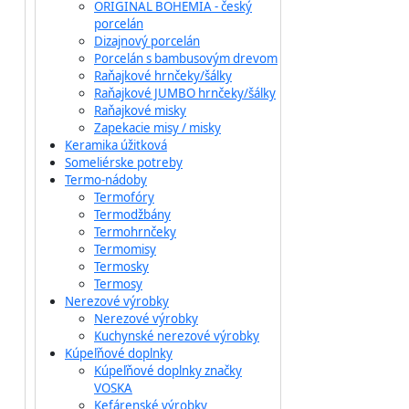
ORIGINAL BOHEMIA - český
porcelán
Dizajnový porcelán
Porcelán s bambusovým drevom
Raňajkové hrnčeky/šálky
Raňajkové JUMBO hrnčeky/šálky
Raňajkové misky
Zapekacie misy / misky
Keramika úžitková
Someliérske potreby
Termo-nádoby
Termofóry
Termodžbány
Termohrnčeky
Termomisy
Termosky
Termosy
Nerezové výrobky
Nerezové výrobky
Kuchynské nerezové výrobky
Kúpeľňové doplnky
Kúpeľňové doplnky značky
VOSKA
Kefárenské výrobky