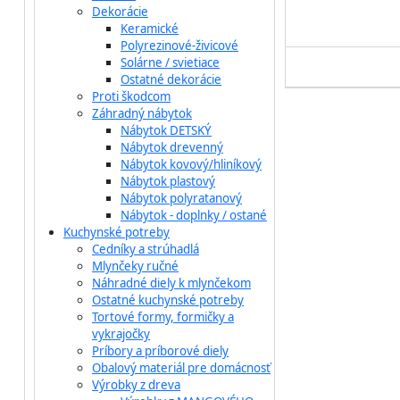
Dekorácie
Keramické
Polyrezinové-živicové
Solárne / svietiace
Ostatné dekorácie
Proti škodcom
Záhradný nábytok
Nábytok DETSKÝ
Nábytok drevenný
Nábytok kovový/hliníkový
Nábytok plastový
Nábytok polyratanový
Nábytok - doplnky / ostané
Kuchynské potreby
Cedníky a strúhadlá
Mlynčeky ručné
Náhradné diely k mlynčekom
Ostatné kuchynské potreby
Tortové formy, formičky a
vykrajočky
Príbory a príborové diely
Obalový materiál pre domácnosť
Výrobky z dreva