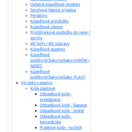
Ostatné kúpeľňové doplnky
Sprchové hlavice a hadice
Perlátory
Kúpeľňové predložky
Kúpeľňové závesy
Protišmykové podložky do vane /
sprchy
WC kefy / WC súpravy
Kúpeľňové doplnky
Kúpeľňové
poličky/držiaky/vešiaky-CHRÓM /
NEREZ
Kúpeľňové
poličky/držiaky/vešiaky- PLAST
Výrobky z plastov
Koše plastové
Odpadkové koše -
preklápacie
Odpadkové koše - šlapacie
Odpadkové koše - stolné
Odpadkové koše -
kancelárske
Prádlové koše - na čisté