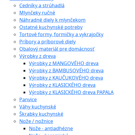
Cedníky a strúhadlá
Mlynčeky ručné
Náhradné diely k mlynčekom
Ostatné kuchynské potreby
Tortové formy, formičky a vykrajočky
Príbory a príborové diely
Obalový materiál pre domácnosť
Výrobky z dreva
Výrobky z MANGOVÉHO dreva
Výrobky z BAMBUSOVÉHO dreva
Výrobky z KAUČUKOVÉHO dreva
Výrobky z KLASICKÉHO dreva
Výrobky z KLASICKÉHO dreva PAPALA
Panvice
Váhy kuchynské
Škrabky kuchynské
Nože / nožnice
Nože - antiadhézne