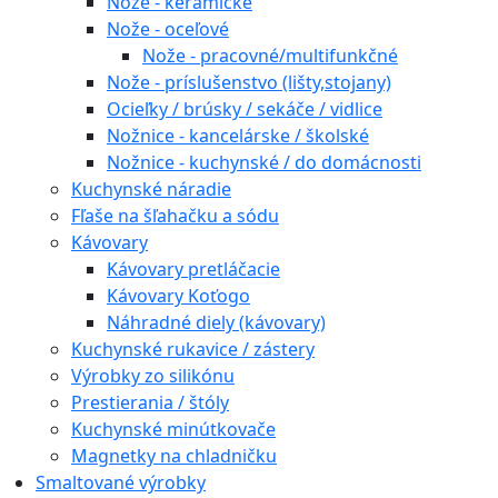
Nože - keramické
Nože - oceľové
Nože - pracovné/multifunkčné
Nože - príslušenstvo (lišty,stojany)
Ocieľky / brúsky / sekáče / vidlice
Nožnice - kancelárske / školské
Nožnice - kuchynské / do domácnosti
Kuchynské náradie
Fľaše na šľahačku a sódu
Kávovary
Kávovary pretláčacie
Kávovary Koťogo
Náhradné diely (kávovary)
Kuchynské rukavice / zástery
Výrobky zo silikónu
Prestierania / štóly
Kuchynské minútkovače
Magnetky na chladničku
Smaltované výrobky