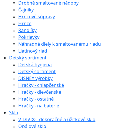
Drobné smaltované nádoby
Čajníky
Hrncové súpravy
Hrnce
Randlíky
Pokrievky
Náhradné diely k smaltovanému riadu
Liatinový riad
Detský sortiment
Detská hygiena
Detský sortiment
DISNEY výrobky
Hračky - chlapčenské
Hračky - dievčenské
Hračky - ostatné
Hračky - na batérie
Sklo
VIDIVI® - dekoračné a úžitkové sklo
Opálové sklo