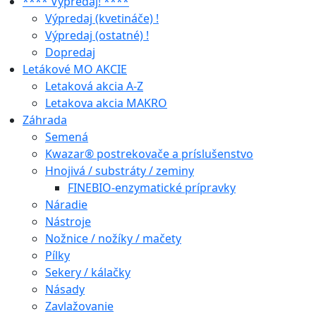
**** Výpredaj! ****
Výpredaj (kvetináče) !
Výpredaj (ostatné) !
Dopredaj
Letákové MO AKCIE
Letaková akcia A-Z
Letakova akcia MAKRO
Záhrada
Semená
Kwazar® postrekovače a príslušenstvo
Hnojivá / substráty / zeminy
FINEBIO-enzymatické prípravky
Náradie
Nástroje
Nožnice / nožíky / mačety
Pílky
Sekery / kálačky
Násady
Zavlažovanie