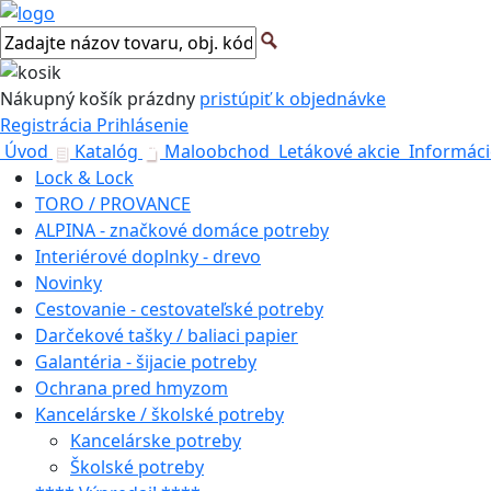
Nákupný košík
prázdny
pristúpiť k objednávke
Registrácia
Prihlásenie
Úvod
Katalóg
Maloobchod
Letákové akcie
Informáci
Lock & Lock
TORO / PROVANCE
ALPINA - značkové domáce potreby
Interiérové doplnky - drevo
Novinky
Cestovanie - cestovateľské potreby
Darčekové tašky / baliaci papier
Galantéria - šijacie potreby
Ochrana pred hmyzom
Kancelárske / školské potreby
Kancelárske potreby
Školské potreby