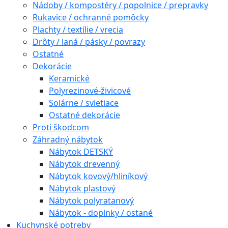
Nádoby / kompostéry / popolnice / prepravky
Rukavice / ochranné pomôcky
Plachty / textílie / vrecia
Drôty / laná / pásky / povrazy
Ostatné
Dekorácie
Keramické
Polyrezinové-živicové
Solárne / svietiace
Ostatné dekorácie
Proti škodcom
Záhradný nábytok
Nábytok DETSKÝ
Nábytok drevenný
Nábytok kovový/hliníkový
Nábytok plastový
Nábytok polyratanový
Nábytok - doplnky / ostané
Kuchynské potreby