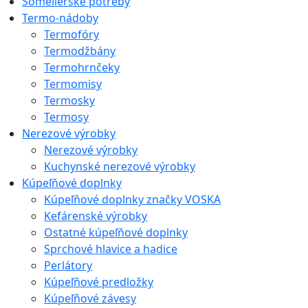
Someliérske potreby
Termo-nádoby
Termofóry
Termodžbány
Termohrnčeky
Termomisy
Termosky
Termosy
Nerezové výrobky
Nerezové výrobky
Kuchynské nerezové výrobky
Kúpeľňové doplnky
Kúpeľňové doplnky značky VOSKA
Kefárenské výrobky
Ostatné kúpeľňové doplnky
Sprchové hlavice a hadice
Perlátory
Kúpeľňové predložky
Kúpeľňové závesy