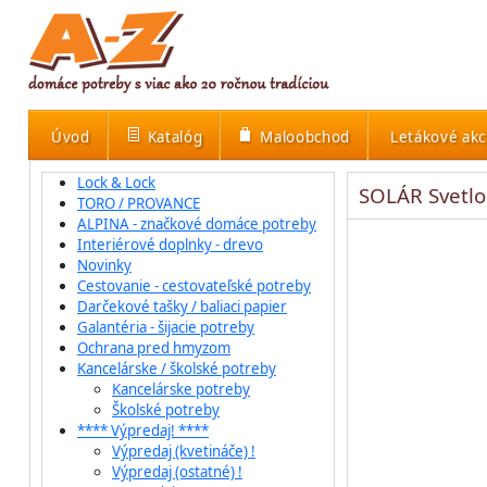
Úvod
Katalóg
Maloobchod
Letákové akc
Lock & Lock
SOLÁR Svetlo
TORO / PROVANCE
ALPINA - značkové domáce potreby
Interiérové doplnky - drevo
Novinky
Cestovanie - cestovateľské potreby
Darčekové tašky / baliaci papier
Galantéria - šijacie potreby
Ochrana pred hmyzom
Kancelárske / školské potreby
Kancelárske potreby
Školské potreby
**** Výpredaj! ****
Výpredaj (kvetináče) !
Výpredaj (ostatné) !