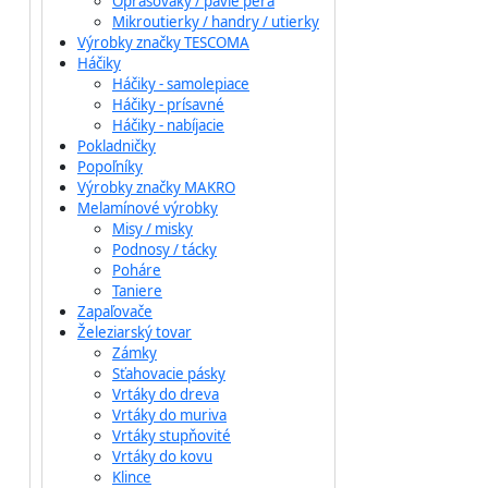
Oprašováky / pávie perá
Mikroutierky / handry / utierky
Výrobky značky TESCOMA
Háčiky
Háčiky - samolepiace
Háčiky - prísavné
Háčiky - nabíjacie
Pokladničky
Popoľníky
Výrobky značky MAKRO
Melamínové výrobky
Misy / misky
Podnosy / tácky
Poháre
Taniere
Zapaľovače
Železiarský tovar
Zámky
Sťahovacie pásky
Vrtáky do dreva
Vrtáky do muriva
Vrtáky stupňovité
Vrtáky do kovu
Klince