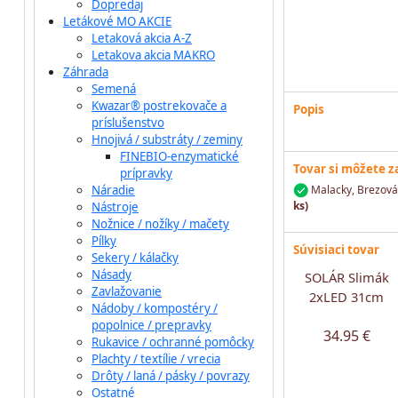
Dopredaj
Letákové MO AKCIE
Letaková akcia A-Z
Letakova akcia MAKRO
Záhrada
Semená
Kwazar® postrekovače a
Popis
príslušenstvo
Hnojivá / substráty / zeminy
FINEBIO-enzymatické
Tovar si môžete 
prípravky
Náradie
Malacky, Brezová 
ks)
Nástroje
Nožnice / nožíky / mačety
Pílky
Súvisiaci tovar
Sekery / kálačky
Násady
SOLÁR Slimák
Zavlažovanie
2xLED 31cm
Nádoby / kompostéry /
popolnice / prepravky
34.95 €
Rukavice / ochranné pomôcky
Plachty / textílie / vrecia
Drôty / laná / pásky / povrazy
Ostatné