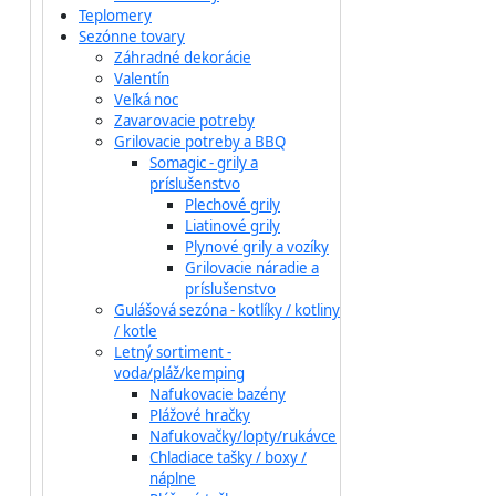
Teplomery
Sezónne tovary
Záhradné dekorácie
Valentín
Veľká noc
Zavarovacie potreby
Grilovacie potreby a BBQ
Somagic - grily a
príslušenstvo
Plechové grily
Liatinové grily
Plynové grily a vozíky
Grilovacie náradie a
príslušenstvo
Gulášová sezóna - kotlíky / kotliny
/ kotle
Letný sortiment -
voda/pláž/kemping
Nafukovacie bazény
Plážové hračky
Nafukovačky/lopty/rukávce
Chladiace tašky / boxy /
náplne