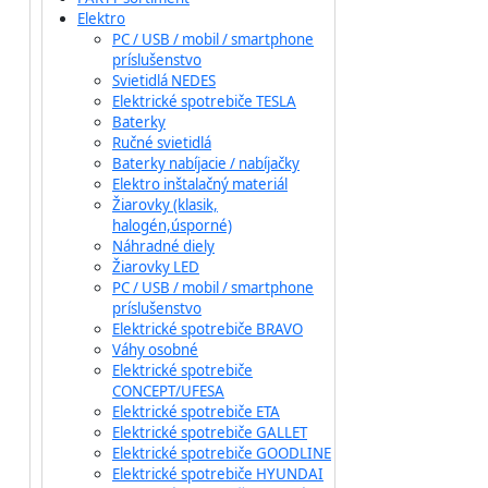
Elektro
PC / USB / mobil / smartphone
príslušenstvo
Svietidlá NEDES
Elektrické spotrebiče TESLA
Baterky
Ručné svietidlá
Baterky nabíjacie / nabíjačky
Elektro inštalačný materiál
Žiarovky (klasik,
halogén,úsporné)
Náhradné diely
Žiarovky LED
PC / USB / mobil / smartphone
príslušenstvo
Elektrické spotrebiče BRAVO
Váhy osobné
Elektrické spotrebiče
CONCEPT/UFESA
Elektrické spotrebiče ETA
Elektrické spotrebiče GALLET
Elektrické spotrebiče GOODLINE
Elektrické spotrebiče HYUNDAI