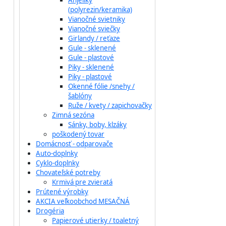
Anjeliky
(polyrezin/keramika)
Vianočné svietniky
Vianočné sviečky
Girlandy / reťaze
Gule - sklenené
Gule - plastové
Piky - sklenené
Piky - plastové
Okenné fólie /snehy /
šablóny
Ruže / kvety / zapichovačky
Zimná sezóna
Sánky, boby, klzáky
poškodený tovar
Domácnosť - odparovače
Auto-doplnky
Cyklo-doplnky
Chovateľské potreby
Krmivá pre zvieratá
Prútené výrobky
AKCIA veľkoobchod MESAČNÁ
Drogéria
Papierové utierky / toaletný