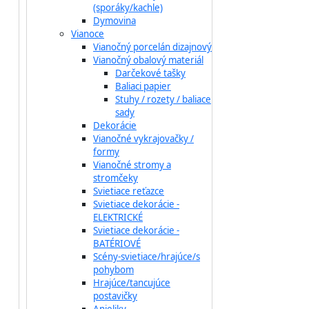
(sporáky/kachle)
Dymovina
Vianoce
Vianočný porcelán dizajnový
Vianočný obalový materiál
Darčekové tašky
Baliaci papier
Stuhy / rozety / baliace
sady
Dekorácie
Vianočné vykrajovačky /
formy
Vianočné stromy a
stromčeky
Svietiace reťazce
Svietiace dekorácie -
ELEKTRICKÉ
Svietiace dekorácie -
BATÉRIOVÉ
Scény-svietiace/hrajúce/s
pohybom
Hrajúce/tancujúce
postavičky