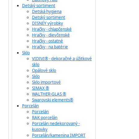
Detský sortiment
Detská hygiena
Detský sortiment
DISNEY výrobky
Hračky - chlapčenské
Hračky - dievčenské
Hračky - ostatné
Hračky - na batérie
Sklo
VIDIVI® - dekoračné a úžitkové
sklo
Opálové sklo
Sklo
Sklo importové
SIMAX ®
WALTHER-GLAS ®
Swarovski elements®
Porcelán
Porcelán
RAK porcelán
Porcelán nedekorovaný -
kusovky
Porcelán/kamenina IMPORT