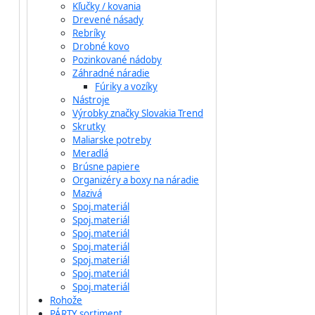
Kľučky / kovania
Drevené násady
Rebríky
Drobné kovo
Pozinkované nádoby
Záhradné náradie
Fúriky a vozíky
Nástroje
Výrobky značky Slovakia Trend
Skrutky
Maliarske potreby
Meradlá
Brúsne papiere
Organizéry a boxy na náradie
Mazivá
Spoj.materiál
Spoj.materiál
Spoj.materiál
Spoj.materiál
Spoj.materiál
Spoj.materiál
Spoj.materiál
Rohože
PÁRTY sortiment