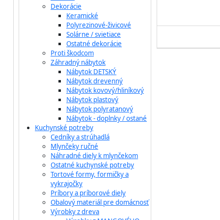
Dekorácie
Keramické
Polyrezinové-živicové
Solárne / svietiace
Ostatné dekorácie
Proti škodcom
Záhradný nábytok
Nábytok DETSKÝ
Nábytok drevenný
Nábytok kovový/hliníkový
Nábytok plastový
Nábytok polyratanový
Nábytok - doplnky / ostané
Kuchynské potreby
Cedníky a strúhadlá
Mlynčeky ručné
Náhradné diely k mlynčekom
Ostatné kuchynské potreby
Tortové formy, formičky a
vykrajočky
Príbory a príborové diely
Obalový materiál pre domácnosť
Výrobky z dreva