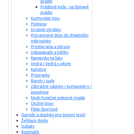
prádlo
Prádlové koše - na špinavé
prádlo
Kuchynské misy
Podnosy
Drobné výrobky
Potravinové dózy do chladničky,
mikrovlnky
Prestierania a obrusy
Odkapávače a háčiky
Ramienka na šaty
Vedrá / Vedrá s vikom
Kanistre
Prepravky
Barely / sudy
Záhradné nádoby / kompostéry /
popolnice
Multi-funkčné policové regále
Úložné boxy
Fľaše športové
Garniže a doplnky pre bytový textil
Žehliace dosky
Sušiaky
Kvetináče