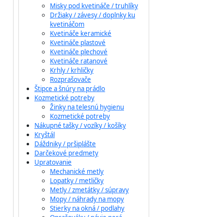
Misky pod kvetináče / truhlíky
Držiaky / závesy / doplnky ku
kvetináčom
Kvetináče keramické
Kvetináče plastové
Kvetináče plechové
Kvetináče ratanové
Krhly / krhličky
Rozprašovače
Štipce a šnúry na prádlo
Kozmetické potreby
Žinky na telesnú hygienu
Kozmetické potreby
Nákupné tašky / vozíky / košíky
Kryštál
Dáždniky / pršiplášte
Darčekové predmety
Upratovanie
Mechanické metly
Lopatky / metličky
Metly / zmetátky / súpravy
Mopy / náhrady na mopy
Stierky na okná / podlahy