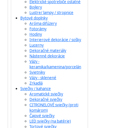
Elektrické spotrebiče ostatné
Bojlery
Lustre/ lampy / stropnice
Bytové doplnky
Aróma difúzery
Fotorámy
Hodiny
Interierové dekorácie / sošky
Lucerny
Dekoračné materiály
Nástenné dekorácie
Vázy -
keramika/kamenina/porcelán
Svietniky
Vázy - sklenené
Zrkadlá
Sviečky / kahance
Aromatické sviečky
Dekoračné sviečky
CITRONELOVÉ sviečky (proti
komárom)
Čajové sviečky
LED sviečky (na batérie)
Tortové sviečky