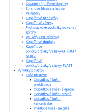
Ostatné kúpeľňové doplnky
Sprchové hlavice a hadice
Perlátory
Kúpeľňové predložky
Kúpeľňové závesy
Protišmykové podložky do vane /
sprchy
WC kefy / WC súpravy
Kúpeľňové doplnky
Kúpeľňové
poličky/držiaky/vešiaky-CHRÓM /
NEREZ
Kúpeľňové
poličky/držiaky/vešiaky- PLAST
Výrobky z plastov
Koše plastové
Odpadkové koše -
preklápacie
Odpadkové koše - šlapacie
Odpadkové koše - stolné
Odpadkové koše -
kancelárske
Prádlové koše - na čisté