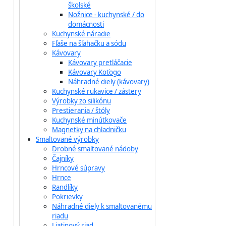
školské
Nožnice - kuchynské / do
domácnosti
Kuchynské náradie
Fľaše na šľahačku a sódu
Kávovary
Kávovary pretláčacie
Kávovary Koťogo
Náhradné diely (kávovary)
Kuchynské rukavice / zástery
Výrobky zo silikónu
Prestierania / štóly
Kuchynské minútkovače
Magnetky na chladničku
Smaltované výrobky
Drobné smaltované nádoby
Čajníky
Hrncové súpravy
Hrnce
Randlíky
Pokrievky
Náhradné diely k smaltovanému
riadu
Liatinový riad