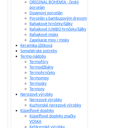
ORIGINAL BOHEMIA - český
porcelán
Dizajnový porcelán
Porcelán s bambusovým drevom
Raňajkové hrnčeky/šálky
Raňajkové JUMBO hrnčeky/šálky
Raňajkové misky
Zapekacie misy / misky
Keramika úžitková
Someliérske potreby
Termo-nádoby
Termofóry
Termodžbány
Termohrnčeky
Termomisy
Termosky
Termosy
Nerezové výrobky
Nerezové výrobky
Kuchynské nerezové výrobky
Kúpeľňové doplnky
Kúpeľňové doplnky značky
VOSKA
Kefárenské výrobky