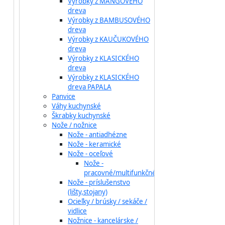
Výrobky z MANGOVÉHO
dreva
Výrobky z BAMBUSOVÉHO
dreva
Výrobky z KAUČUKOVÉHO
dreva
Výrobky z KLASICKÉHO
dreva
Výrobky z KLASICKÉHO
dreva PAPALA
Panvice
Váhy kuchynské
Škrabky kuchynské
Nože / nožnice
Nože - antiadhézne
Nože - keramické
Nože - oceľové
Nože -
pracovné/multifunkčné
Nože - príslušenstvo
(lišty,stojany)
Ocieľky / brúsky / sekáče /
vidlice
Nožnice - kancelárske /