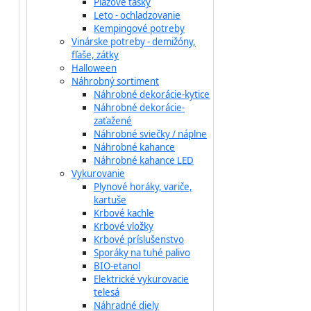
Plážové tašky
Leto - ochladzovanie
Kempingové potreby
Vinárske potreby - demižóny,
fľaše, zátky
Halloween
Náhrobný sortiment
Náhrobné dekorácie-kytice
Náhrobné dekorácie-
zaťažené
Náhrobné sviečky / náplne
Náhrobné kahance
Náhrobné kahance LED
Vykurovanie
Plynové horáky, variče,
kartuše
Krbové kachle
Krbové vložky
Krbové príslušenstvo
Sporáky na tuhé palivo
BIO-etanol
Elektrické vykurovacie
telesá
Náhradné diely