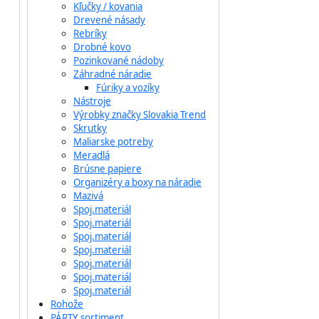
Kľučky / kovania
Drevené násady
Rebríky
Drobné kovo
Pozinkované nádoby
Záhradné náradie
Fúriky a vozíky
Nástroje
Výrobky značky Slovakia Trend
Skrutky
Maliarske potreby
Meradlá
Brúsne papiere
Organizéry a boxy na náradie
Mazivá
Spoj.materiál
Spoj.materiál
Spoj.materiál
Spoj.materiál
Spoj.materiál
Spoj.materiál
Spoj.materiál
Rohože
PÁRTY sortiment