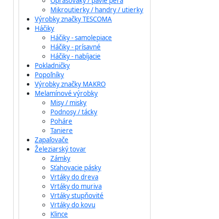
Oprašováky / pávie perá
Mikroutierky / handry / utierky
Výrobky značky TESCOMA
Háčiky
Háčiky - samolepiace
Háčiky - prísavné
Háčiky - nabíjacie
Pokladničky
Popoľníky
Výrobky značky MAKRO
Melamínové výrobky
Misy / misky
Podnosy / tácky
Poháre
Taniere
Zapaľovače
Železiarský tovar
Zámky
Sťahovacie pásky
Vrtáky do dreva
Vrtáky do muriva
Vrtáky stupňovité
Vrtáky do kovu
Klince