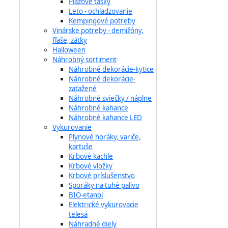
Plážové tašky
Leto - ochladzovanie
Kempingové potreby
Vinárske potreby - demižóny,
fľaše, zátky
Halloween
Náhrobný sortiment
Náhrobné dekorácie-kytice
Náhrobné dekorácie-
zaťažené
Náhrobné sviečky / náplne
Náhrobné kahance
Náhrobné kahance LED
Vykurovanie
Plynové horáky, variče,
kartuše
Krbové kachle
Krbové vložky
Krbové príslušenstvo
Sporáky na tuhé palivo
BIO-etanol
Elektrické vykurovacie
telesá
Náhradné diely