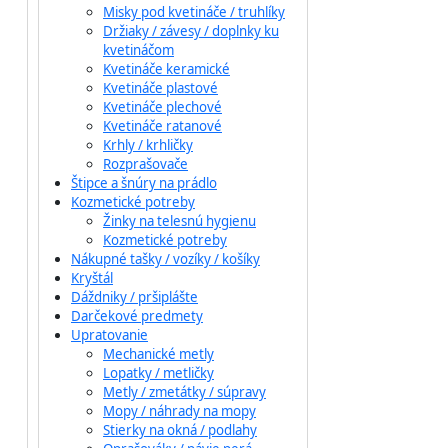
Misky pod kvetináče / truhlíky
Držiaky / závesy / doplnky ku
kvetináčom
Kvetináče keramické
Kvetináče plastové
Kvetináče plechové
Kvetináče ratanové
Krhly / krhličky
Rozprašovače
Štipce a šnúry na prádlo
Kozmetické potreby
Žinky na telesnú hygienu
Kozmetické potreby
Nákupné tašky / vozíky / košíky
Kryštál
Dáždniky / pršiplášte
Darčekové predmety
Upratovanie
Mechanické metly
Lopatky / metličky
Metly / zmetátky / súpravy
Mopy / náhrady na mopy
Stierky na okná / podlahy