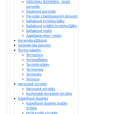
ORIGINAL BOHEMIA - český
porcelán
Dizajnový porcelán
Porcelán s bambusovým drevom
Raňajkové hrnčeky/šálky
Raňajkové JUMBO hrnčeky/šálky
Raňajkové misky
Zapekacie misy / misky
Keramika úžitková
Someliérske potreby
Termo-nádoby
Termofóry
Termodžbány
Termohrnčeky
Termomisy
Termosky
Termosy
Nerezové výrobky
Nerezové výrobky
Kuchynské nerezové výrobky
Kúpeľňové doplnky
Kúpeľňové doplnky značky
VOSKA
Kefárenské výrobky