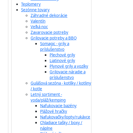
Teplomery
Sezónne tovary
Záhradné dekorácie
Valentín
Veľká noc
Zavarovacie potreby
Grilovacie potreby a BBQ
Somagic - grily a
príslušenstvo
Plechové grily
Liatinové grily
Plynové grily a vozíky
Grilovacie náradie a
príslušenstvo
Gulášová sezóna - kotlíky / kotliny
/ kotle
Letný sortiment -
voda/pláž/kemping
Nafukovacie bazény
Plážové hračky
Nafukovačky/lopty/rukávce
Chladiace tašky / boxy /
náplne