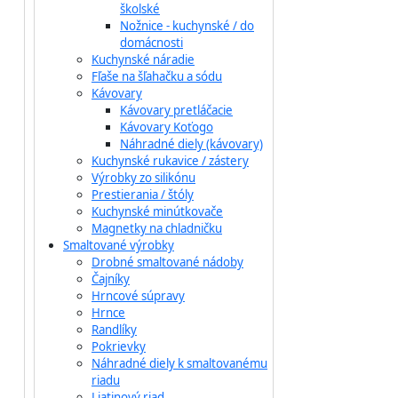
školské
Nožnice - kuchynské / do
domácnosti
Kuchynské náradie
Fľaše na šľahačku a sódu
Kávovary
Kávovary pretláčacie
Kávovary Koťogo
Náhradné diely (kávovary)
Kuchynské rukavice / zástery
Výrobky zo silikónu
Prestierania / štóly
Kuchynské minútkovače
Magnetky na chladničku
Smaltované výrobky
Drobné smaltované nádoby
Čajníky
Hrncové súpravy
Hrnce
Randlíky
Pokrievky
Náhradné diely k smaltovanému
riadu
Liatinový riad