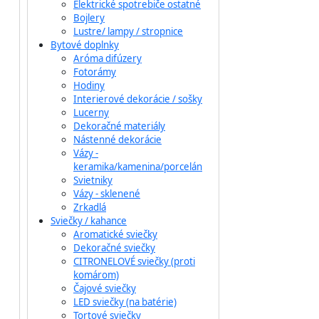
Elektrické spotrebiče ostatné
Bojlery
Lustre/ lampy / stropnice
Bytové doplnky
Aróma difúzery
Fotorámy
Hodiny
Interierové dekorácie / sošky
Lucerny
Dekoračné materiály
Nástenné dekorácie
Vázy -
keramika/kamenina/porcelán
Svietniky
Vázy - sklenené
Zrkadlá
Sviečky / kahance
Aromatické sviečky
Dekoračné sviečky
CITRONELOVÉ sviečky (proti
komárom)
Čajové sviečky
LED sviečky (na batérie)
Tortové sviečky