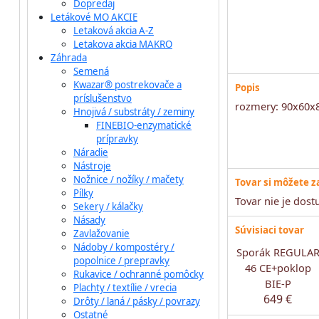
Dopredaj
Letákové MO AKCIE
Letaková akcia A-Z
Letakova akcia MAKRO
Záhrada
Semená
Kwazar® postrekovače a
Popis
príslušenstvo
rozmery: 90x60x
Hnojivá / substráty / zeminy
FINEBIO-enzymatické
prípravky
Náradie
Nástroje
Nožnice / nožíky / mačety
Tovar si môžete 
Pílky
Tovar nie je dos
Sekery / kálačky
Násady
Súvisiaci tovar
Zavlažovanie
Nádoby / kompostéry /
Sporák REGULA
popolnice / prepravky
46 CE+poklop
Rukavice / ochranné pomôcky
BIE-P
Plachty / textílie / vrecia
649 €
Drôty / laná / pásky / povrazy
Ostatné