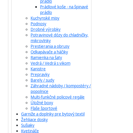
prádlo
Prádlové koše - na špinavé
prádlo
Kuchynské misy
Podnosy
Drobné výrobky
Potravinové dózy do chladničky,
mikrovlnky
Prestierania a obrusy
Odkapávače a háčiky
Ramienka na šaty
Vedrá / Vedrá s vikom
Kanistre
Prepravky
Barely / sudy
Záhradné nádoby / kompostéry /
popolnice
Multi-funkčné policové regále
Úložné boxy
Fľaše športové
Garniže a doplnky pre bytový textil
Žehliace dosky
Sušiaky
Kvetináče