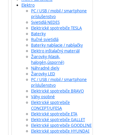
Elektro
PC / USB / mobil / smartphone
príslušenstvo
Svietidlá NEDES
Elektrické spotrebiče TESLA
Baterky
Ručné svietidlá
Baterky nabíjacie / nabíjačky
Elektro inštalačný materiál
Žiarovky (klasik,
halogén,úsporné)
Náhradné diely
Žiarovky LED
PC / USB / mobil / smartphone
príslušenstvo
Elektrické spotrebiče BRAVO
Váhy osobné
Elektrické spotrebiče
CONCEPT/UFESA
Elektrické spotrebiče ETA
Elektrické spotrebiče GALLET
Elektrické spotrebiče GOODLINE
Elektrické spotrebiče HYUNDAI