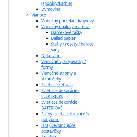
(sporáky/kachle)
Dymovina
Vianoce
Vianočný porcelán dizajnový
Vianočný obalový materiál
Darčekové tašky
Baliaci papier
Stuhy / rozety / baliace
sady
Dekorácie
Vianočné vykrajovačky /
formy
Vianočné stromy a
stromčeky
Svietiace reťazce
Svietiace dekorácie -
ELEKTRICKÉ
Svietiace dekorácie -
BATÉRIOVÉ
Scény-svietiace/hrajúce/s
pohybom
Hrajúce/tancujúce
postavičky