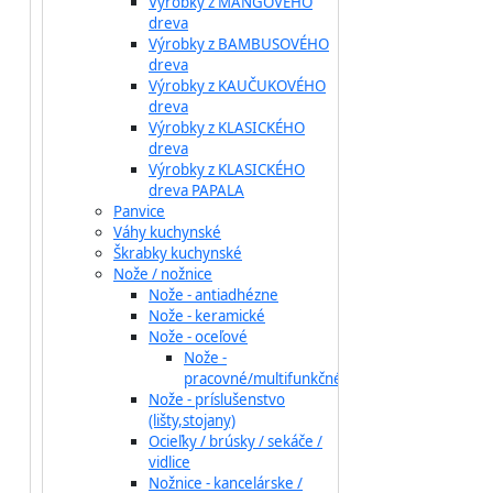
Výrobky z MANGOVÉHO
dreva
Výrobky z BAMBUSOVÉHO
dreva
Výrobky z KAUČUKOVÉHO
dreva
Výrobky z KLASICKÉHO
dreva
Výrobky z KLASICKÉHO
dreva PAPALA
Panvice
Váhy kuchynské
Škrabky kuchynské
Nože / nožnice
Nože - antiadhézne
Nože - keramické
Nože - oceľové
Nože -
pracovné/multifunkčné
Nože - príslušenstvo
(lišty,stojany)
Ocieľky / brúsky / sekáče /
vidlice
Nožnice - kancelárske /