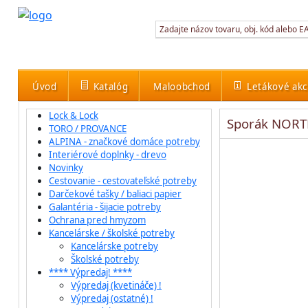
Úvod
Katalóg
Maloobchod
Letákové akc
Lock & Lock
Sporák NORT
TORO / PROVANCE
ALPINA - značkové domáce potreby
Interiérové doplnky - drevo
Novinky
Cestovanie - cestovateľské potreby
Darčekové tašky / baliaci papier
Galantéria - šijacie potreby
Ochrana pred hmyzom
Kancelárske / školské potreby
Kancelárske potreby
Školské potreby
**** Výpredaj! ****
Výpredaj (kvetináče) !
Výpredaj (ostatné) !