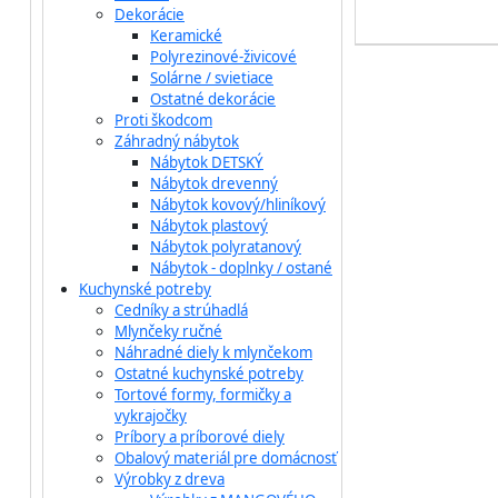
Dekorácie
Keramické
Polyrezinové-živicové
Solárne / svietiace
Ostatné dekorácie
Proti škodcom
Záhradný nábytok
Nábytok DETSKÝ
Nábytok drevenný
Nábytok kovový/hliníkový
Nábytok plastový
Nábytok polyratanový
Nábytok - doplnky / ostané
Kuchynské potreby
Cedníky a strúhadlá
Mlynčeky ručné
Náhradné diely k mlynčekom
Ostatné kuchynské potreby
Tortové formy, formičky a
vykrajočky
Príbory a príborové diely
Obalový materiál pre domácnosť
Výrobky z dreva