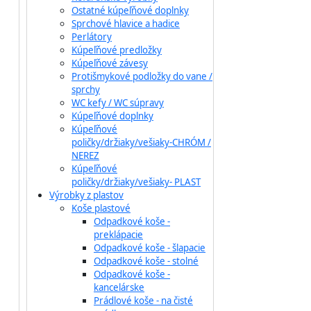
Ostatné kúpeľňové doplnky
Sprchové hlavice a hadice
Perlátory
Kúpeľňové predložky
Kúpeľňové závesy
Protišmykové podložky do vane /
sprchy
WC kefy / WC súpravy
Kúpeľňové doplnky
Kúpeľňové
poličky/držiaky/vešiaky-CHRÓM /
NEREZ
Kúpeľňové
poličky/držiaky/vešiaky- PLAST
Výrobky z plastov
Koše plastové
Odpadkové koše -
preklápacie
Odpadkové koše - šlapacie
Odpadkové koše - stolné
Odpadkové koše -
kancelárske
Prádlové koše - na čisté