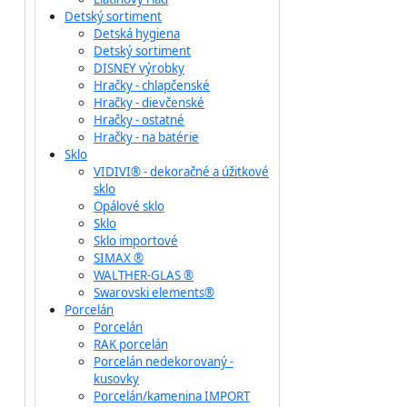
Detský sortiment
Detská hygiena
Detský sortiment
DISNEY výrobky
Hračky - chlapčenské
Hračky - dievčenské
Hračky - ostatné
Hračky - na batérie
Sklo
VIDIVI® - dekoračné a úžitkové
sklo
Opálové sklo
Sklo
Sklo importové
SIMAX ®
WALTHER-GLAS ®
Swarovski elements®
Porcelán
Porcelán
RAK porcelán
Porcelán nedekorovaný -
kusovky
Porcelán/kamenina IMPORT