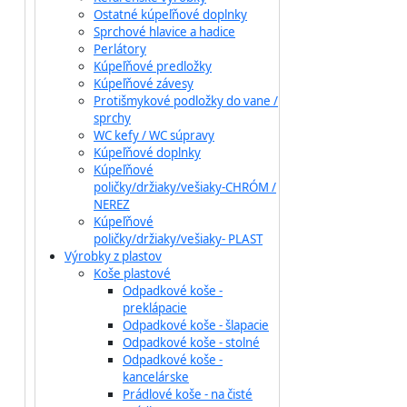
Ostatné kúpeľňové doplnky
Sprchové hlavice a hadice
Perlátory
Kúpeľňové predložky
Kúpeľňové závesy
Protišmykové podložky do vane /
sprchy
WC kefy / WC súpravy
Kúpeľňové doplnky
Kúpeľňové
poličky/držiaky/vešiaky-CHRÓM /
NEREZ
Kúpeľňové
poličky/držiaky/vešiaky- PLAST
Výrobky z plastov
Koše plastové
Odpadkové koše -
preklápacie
Odpadkové koše - šlapacie
Odpadkové koše - stolné
Odpadkové koše -
kancelárske
Prádlové koše - na čisté