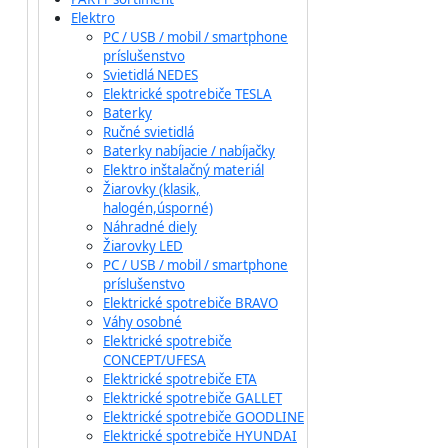
Elektro
PC / USB / mobil / smartphone
príslušenstvo
Svietidlá NEDES
Elektrické spotrebiče TESLA
Baterky
Ručné svietidlá
Baterky nabíjacie / nabíjačky
Elektro inštalačný materiál
Žiarovky (klasik,
halogén,úsporné)
Náhradné diely
Žiarovky LED
PC / USB / mobil / smartphone
príslušenstvo
Elektrické spotrebiče BRAVO
Váhy osobné
Elektrické spotrebiče
CONCEPT/UFESA
Elektrické spotrebiče ETA
Elektrické spotrebiče GALLET
Elektrické spotrebiče GOODLINE
Elektrické spotrebiče HYUNDAI