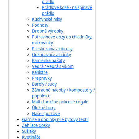
prádlo
Prádlové koše - na špinavé
prádlo
Kuchynské misy
Podnosy
Drobné výrobky
Potravinové dózy do chladničky,
mikrovlnky
Prestierania a obrusy
Odkapávače a háčiky
Ramienka na šaty
Vedrá / Vedrá s vikom
Kanistre
Prepravky
Barely / sudy
Záhradné nádoby / kompostéry /
popolnice
Multi-funkčné policové regále
Úložné boxy
Fľaše športové
Garniže a doplnky pre bytový textil
Žehliace dosky
Sušiaky
Kvetináče