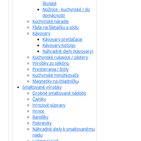
školské
Nožnice - kuchynské / do
domácnosti
Kuchynské náradie
Fľaše na šľahačku a sódu
Kávovary
Kávovary pretláčacie
Kávovary Koťogo
Náhradné diely (kávovary)
Kuchynské rukavice / zástery
Výrobky zo silikónu
Prestierania / štóly
Kuchynské minútkovače
Magnetky na chladničku
Smaltované výrobky
Drobné smaltované nádoby
Čajníky
Hrncové súpravy
Hrnce
Randlíky
Pokrievky
Náhradné diely k smaltovanému
riadu