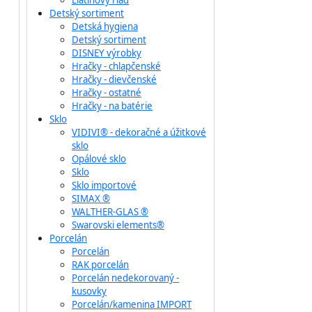
Liatinový riad
Detský sortiment
Detská hygiena
Detský sortiment
DISNEY výrobky
Hračky - chlapčenské
Hračky - dievčenské
Hračky - ostatné
Hračky - na batérie
Sklo
VIDIVI® - dekoračné a úžitkové
sklo
Opálové sklo
Sklo
Sklo importové
SIMAX ®
WALTHER-GLAS ®
Swarovski elements®
Porcelán
Porcelán
RAK porcelán
Porcelán nedekorovaný -
kusovky
Porcelán/kamenina IMPORT