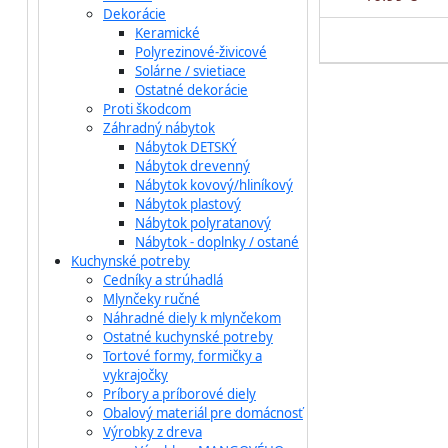
Dekorácie
Keramické
Polyrezinové-živicové
Solárne / svietiace
Ostatné dekorácie
Proti škodcom
Záhradný nábytok
Nábytok DETSKÝ
Nábytok drevenný
Nábytok kovový/hliníkový
Nábytok plastový
Nábytok polyratanový
Nábytok - doplnky / ostané
Kuchynské potreby
Cedníky a strúhadlá
Mlynčeky ručné
Náhradné diely k mlynčekom
Ostatné kuchynské potreby
Tortové formy, formičky a
vykrajočky
Príbory a príborové diely
Obalový materiál pre domácnosť
Výrobky z dreva