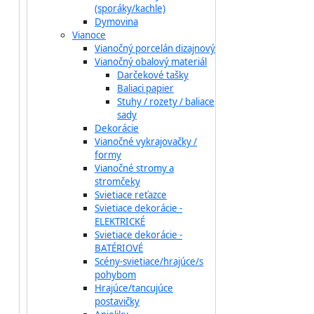
(sporáky/kachle)
Dymovina
Vianoce
Vianočný porcelán dizajnový
Vianočný obalový materiál
Darčekové tašky
Baliaci papier
Stuhy / rozety / baliace
sady
Dekorácie
Vianočné vykrajovačky /
formy
Vianočné stromy a
stromčeky
Svietiace reťazce
Svietiace dekorácie -
ELEKTRICKÉ
Svietiace dekorácie -
BATÉRIOVÉ
Scény-svietiace/hrajúce/s
pohybom
Hrajúce/tancujúce
postavičky