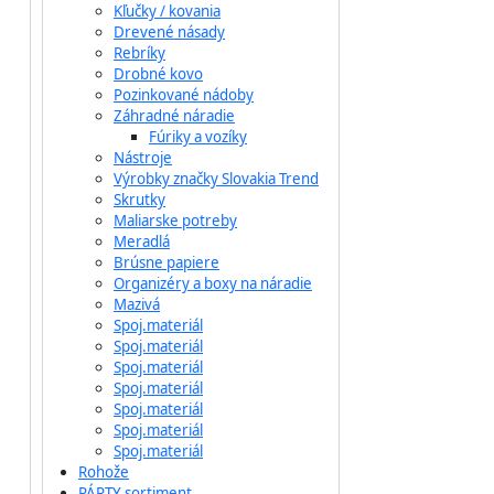
Kľučky / kovania
Drevené násady
Rebríky
Drobné kovo
Pozinkované nádoby
Záhradné náradie
Fúriky a vozíky
Nástroje
Výrobky značky Slovakia Trend
Skrutky
Maliarske potreby
Meradlá
Brúsne papiere
Organizéry a boxy na náradie
Mazivá
Spoj.materiál
Spoj.materiál
Spoj.materiál
Spoj.materiál
Spoj.materiál
Spoj.materiál
Spoj.materiál
Rohože
PÁRTY sortiment