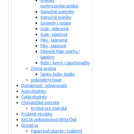
Anjeliky
(polyrezin/keramika)
Vianočné svietniky
Vianočné sviečky
Girlandy / reťaze
Gule - sklenené
Gule - plastové
Piky - sklenené
Piky - plastové
Okenné fólie /snehy /
šablóny
Ruže / kvety / zapichovačky
Zimná sezóna
Sánky, boby, klzáky
poškodený tovar
Domácnosť - odparovače
Auto-doplnky
Cyklo-doplnky
Chovateľské potreby
Krmivá pre zvieratá
Prútené výrobky
AKCIA veľkoobchod MESAČNÁ
Drogéria
Papierové utierky / toaletný