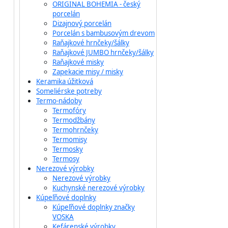
ORIGINAL BOHEMIA - český
porcelán
Dizajnový porcelán
Porcelán s bambusovým drevom
Raňajkové hrnčeky/šálky
Raňajkové JUMBO hrnčeky/šálky
Raňajkové misky
Zapekacie misy / misky
Keramika úžitková
Someliérske potreby
Termo-nádoby
Termofóry
Termodžbány
Termohrnčeky
Termomisy
Termosky
Termosy
Nerezové výrobky
Nerezové výrobky
Kuchynské nerezové výrobky
Kúpeľňové doplnky
Kúpeľňové doplnky značky
VOSKA
Kefárenské výrobky