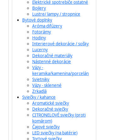
Elektrické spotrebiče ostatné
Bojlery
Lustre/ lampy / stropnice
Bytové doplnky
Aróma difúzery
Fotorámy
Hodiny
Interierové dekorácie / sošky
Lucerny
Dekoračné materiály
Nástenné dekorácie
Vázy -
keramika/kamenina/porcelán
Svietniky
Vázy - sklenené
Zrkadlá
Sviečky / kahance
Aromatické sviečky
Dekoračné sviečky
CITRONELOVÉ sviečky (proti
komárom)
Čajové sviečky
LED sviečky (na batérie)
Tortové sviečky