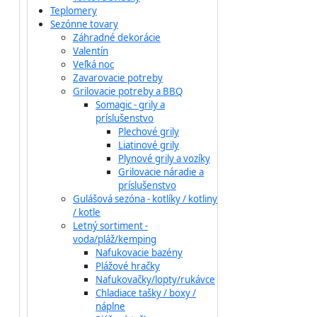
Teplomery
Sezónne tovary
Záhradné dekorácie
Valentín
Veľká noc
Zavarovacie potreby
Grilovacie potreby a BBQ
Somagic - grily a
príslušenstvo
Plechové grily
Liatinové grily
Plynové grily a vozíky
Grilovacie náradie a
príslušenstvo
Gulášová sezóna - kotlíky / kotliny
/ kotle
Letný sortiment -
voda/pláž/kemping
Nafukovacie bazény
Plážové hračky
Nafukovačky/lopty/rukávce
Chladiace tašky / boxy /
náplne