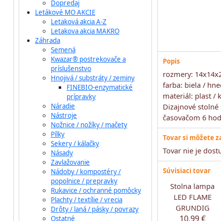
Dopredaj
Letákové MO AKCIE
Letaková akcia A-Z
Letakova akcia MAKRO
Záhrada
Semená
Kwazar® postrekovače a
Popis
príslušenstvo
rozmery: 14x14
Hnojivá / substráty / zeminy
farba: biela / hn
FINEBIO-enzymatické
materiál: plast / 
prípravky
Náradie
Dizajnové stolné
Nástroje
časovačom 6 hod
Nožnice / nožíky / mačety
Pílky
Tovar si môžete 
Sekery / kálačky
Tovar nie je dos
Násady
Zavlažovanie
Súvisiaci tovar
Nádoby / kompostéry /
popolnice / prepravky
Stolna lampa
Rukavice / ochranné pomôcky
LED FLAME
Plachty / textílie / vrecia
GRUNDIG
Drôty / laná / pásky / povrazy
10.99 €
Ostatné