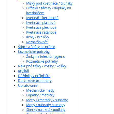
Misky pod kvetináče / truhlíky
Držiaky / závesy / doplnky ku
kvetináčom
Kvetináče keramické
Kvetináče plastové
Kvetináče plechové
Kvetináče ratanové
Krhly / krhličky
Rozprašovače
Štipce a šnúry na prádlo
Kozmetické potreby
Žinky na telesnú hygienu
Kozmetické potreby
Nákupné tašky / vozíky / košíky
Kryštál
Dáždniky / pršiplášte
Darčekové predmety
Upratovanie
Mechanické metly
Lopatky / metličky
Metly / zmetátky / súpravy
Mopy / náhrady na mopy
Stierky na okná / podlahy