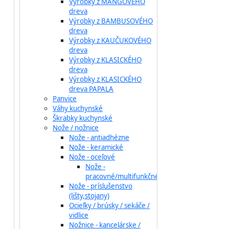
Výrobky z MANGOVÉHO
dreva
Výrobky z BAMBUSOVÉHO
dreva
Výrobky z KAUČUKOVÉHO
dreva
Výrobky z KLASICKÉHO
dreva
Výrobky z KLASICKÉHO
dreva PAPALA
Panvice
Váhy kuchynské
Škrabky kuchynské
Nože / nožnice
Nože - antiadhézne
Nože - keramické
Nože - oceľové
Nože -
pracovné/multifunkčné
Nože - príslušenstvo
(lišty,stojany)
Ocieľky / brúsky / sekáče /
vidlice
Nožnice - kancelárske /