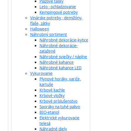
Plážové tašky
Leto - ochladzovanie
Kempingové potreby
Vinárske potreby - demižóny,
fľaše, zátky
Halloween
Náhrobný sortiment
Náhrobné dekorácie-kytice
Náhrobné dekorácie-
zaťažené
Náhrobné sviečky / náplne
Náhrobné kahance
Náhrobné kahance LED
Vykurovanie
Plynové horáky, variče,
kartuše
Krbové kachle
Krbové vložky
Krbové príslušenstvo
Sporáky na tuhé palivo
BIO-etanol
Elektrické vykurovacie
telesá
Náhradné diely