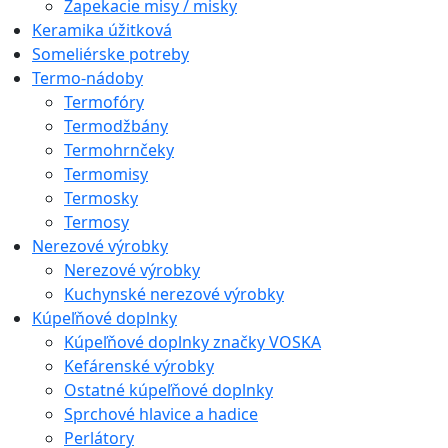
Zapekacie misy / misky
Keramika úžitková
Someliérske potreby
Termo-nádoby
Termofóry
Termodžbány
Termohrnčeky
Termomisy
Termosky
Termosy
Nerezové výrobky
Nerezové výrobky
Kuchynské nerezové výrobky
Kúpeľňové doplnky
Kúpeľňové doplnky značky VOSKA
Kefárenské výrobky
Ostatné kúpeľňové doplnky
Sprchové hlavice a hadice
Perlátory