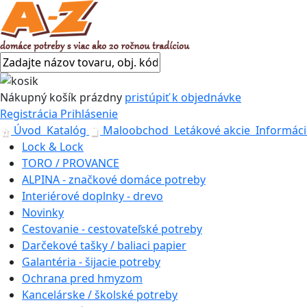
Nákupný košík
prázdny
pristúpiť k objednávke
Registrácia
Prihlásenie
Úvod
Katalóg
Maloobchod
Letákové akcie
Informáci
Lock & Lock
TORO / PROVANCE
ALPINA - značkové domáce potreby
Interiérové doplnky - drevo
Novinky
Cestovanie - cestovateľské potreby
Darčekové tašky / baliaci papier
Galantéria - šijacie potreby
Ochrana pred hmyzom
Kancelárske / školské potreby