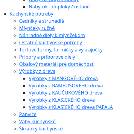
Nábytok - doplnky / ostané
Kuchynské potreby
Cedníky a strúhadlá
Mlynčeky ručné
Náhradné diely k mlynčekom
Ostatné kuchynské potreby
Tortové formy, formičky a vykrajočky
Príbory a príborové diely
Obalový materiál pre domácnosť
Výrobky z dreva
Výrobky z MANGOVÉHO dreva
Výrobky z BAMBUSOVÉHO dreva
Výrobky z KAUČUKOVÉHO dreva
Výrobky z KLASICKÉHO dreva
Výrobky z KLASICKÉHO dreva PAPALA
Panvice
Váhy kuchynské
Škrabky kuchynské