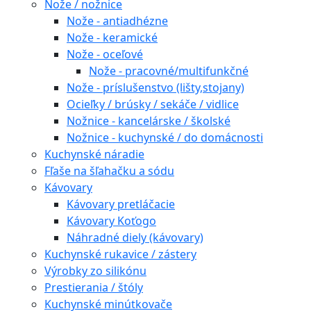
Nože / nožnice
Nože - antiadhézne
Nože - keramické
Nože - oceľové
Nože - pracovné/multifunkčné
Nože - príslušenstvo (lišty,stojany)
Ocieľky / brúsky / sekáče / vidlice
Nožnice - kancelárske / školské
Nožnice - kuchynské / do domácnosti
Kuchynské náradie
Fľaše na šľahačku a sódu
Kávovary
Kávovary pretláčacie
Kávovary Koťogo
Náhradné diely (kávovary)
Kuchynské rukavice / zástery
Výrobky zo silikónu
Prestierania / štóly
Kuchynské minútkovače