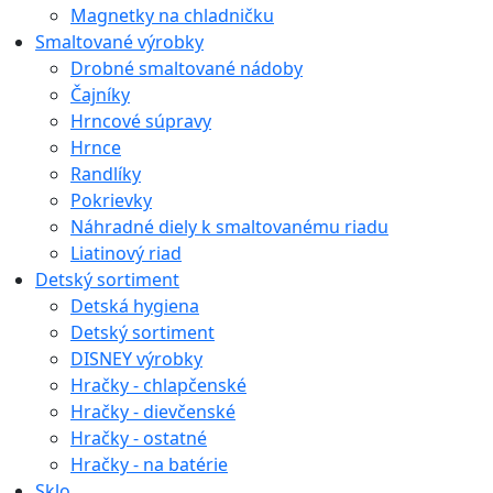
Magnetky na chladničku
Smaltované výrobky
Drobné smaltované nádoby
Čajníky
Hrncové súpravy
Hrnce
Randlíky
Pokrievky
Náhradné diely k smaltovanému riadu
Liatinový riad
Detský sortiment
Detská hygiena
Detský sortiment
DISNEY výrobky
Hračky - chlapčenské
Hračky - dievčenské
Hračky - ostatné
Hračky - na batérie
Sklo