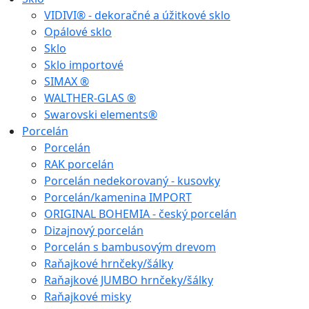
VIDIVI® - dekoračné a úžitkové sklo
Opálové sklo
Sklo
Sklo importové
SIMAX ®
WALTHER-GLAS ®
Swarovski elements®
Porcelán
Porcelán
RAK porcelán
Porcelán nedekorovaný - kusovky
Porcelán/kamenina IMPORT
ORIGINAL BOHEMIA - český porcelán
Dizajnový porcelán
Porcelán s bambusovým drevom
Raňajkové hrnčeky/šálky
Raňajkové JUMBO hrnčeky/šálky
Raňajkové misky