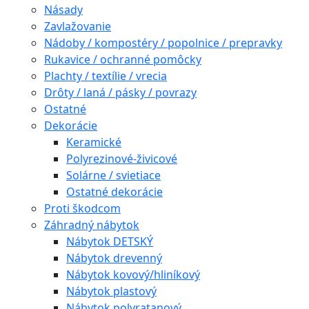
Násady
Zavlažovanie
Nádoby / kompostéry / popolnice / prepravky
Rukavice / ochranné pomôcky
Plachty / textílie / vrecia
Drôty / laná / pásky / povrazy
Ostatné
Dekorácie
Keramické
Polyrezinové-živicové
Solárne / svietiace
Ostatné dekorácie
Proti škodcom
Záhradný nábytok
Nábytok DETSKÝ
Nábytok drevenný
Nábytok kovový/hliníkový
Nábytok plastový
Nábytok polyratanový