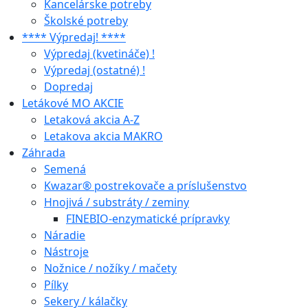
Kancelárske potreby
Školské potreby
**** Výpredaj! ****
Výpredaj (kvetináče) !
Výpredaj (ostatné) !
Dopredaj
Letákové MO AKCIE
Letaková akcia A-Z
Letakova akcia MAKRO
Záhrada
Semená
Kwazar® postrekovače a príslušenstvo
Hnojivá / substráty / zeminy
FINEBIO-enzymatické prípravky
Náradie
Nástroje
Nožnice / nožíky / mačety
Pílky
Sekery / kálačky