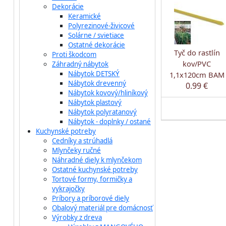
Dekorácie
Keramické
Polyrezinové-živicové
Solárne / svietiace
Ostatné dekorácie
Tyč do rastlín
Proti škodcom
kov/PVC
Záhradný nábytok
Nábytok DETSKÝ
1,1x120cm BAM
Nábytok drevenný
0.99 €
Nábytok kovový/hliníkový
Nábytok plastový
Nábytok polyratanový
Nábytok - doplnky / ostané
Kuchynské potreby
Cedníky a strúhadlá
Mlynčeky ručné
Náhradné diely k mlynčekom
Ostatné kuchynské potreby
Tortové formy, formičky a
vykrajočky
Príbory a príborové diely
Obalový materiál pre domácnosť
Výrobky z dreva