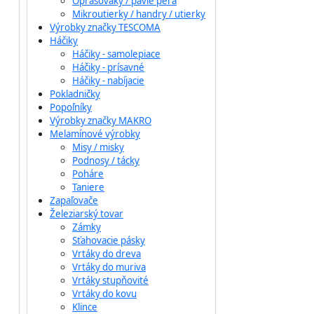
Oprašováky / pávie perá
Mikroutierky / handry / utierky
Výrobky značky TESCOMA
Háčiky
Háčiky - samolepiace
Háčiky - prísavné
Háčiky - nabíjacie
Pokladničky
Popoľníky
Výrobky značky MAKRO
Melamínové výrobky
Misy / misky
Podnosy / tácky
Poháre
Taniere
Zapaľovače
Železiarský tovar
Zámky
Sťahovacie pásky
Vrtáky do dreva
Vrtáky do muriva
Vrtáky stupňovité
Vrtáky do kovu
Klince