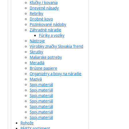
Kľučky / kovania
Drevené násady
Rebríky
Drobné kovo
Pozinkované nádoby
Záhradné náradie
Fúriky a vozíky
Nástroje
Výrobky značky Slovakia Trend
Skrutky
Maliarske potreby
Meradlá
Brúsne papiere
Organizéry a boxy na náradie
Mazivá
Spoj.materiál
Spoj.materiál
Spoj.materiál
Spoj.materiál
Spoj.materiál
Spoj.materiál
Spoj.materiál
Rohože
PÁRTY sortiment