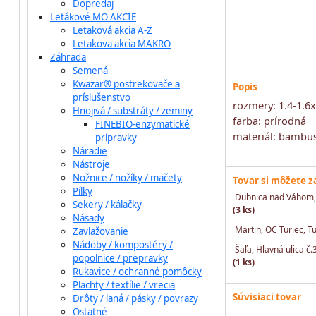
Dopredaj
Letákové MO AKCIE
Letaková akcia A-Z
Letakova akcia MAKRO
Záhrada
Semená
Kwazar® postrekovače a
Popis
príslušenstvo
rozmery: 1.4-1.6
Hnojivá / substráty / zeminy
farba: prírodná
FINEBIO-enzymatické
materiál: bambu
prípravky
Náradie
Nástroje
Nožnice / nožíky / mačety
Tovar si môžete 
Pílky
Dubnica nad Váhom, 
Sekery / kálačky
(3 ks)
Násady
Martin, OC Turiec, T
Zavlažovanie
Nádoby / kompostéry /
Šaľa, Hlavná ulica č.
popolnice / prepravky
(1 ks)
Rukavice / ochranné pomôcky
Plachty / textílie / vrecia
Súvisiaci tovar
Drôty / laná / pásky / povrazy
Ostatné