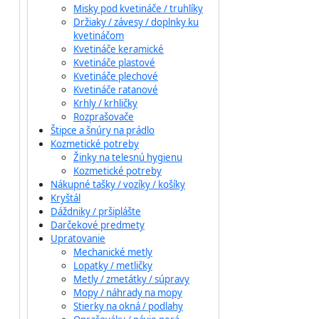
Misky pod kvetináče / truhlíky
Držiaky / závesy / doplnky ku
kvetináčom
Kvetináče keramické
Kvetináče plastové
Kvetináče plechové
Kvetináče ratanové
Krhly / krhličky
Rozprašovače
Štipce a šnúry na prádlo
Kozmetické potreby
Žinky na telesnú hygienu
Kozmetické potreby
Nákupné tašky / vozíky / košíky
Kryštál
Dáždniky / pršiplášte
Darčekové predmety
Upratovanie
Mechanické metly
Lopatky / metličky
Metly / zmetátky / súpravy
Mopy / náhrady na mopy
Stierky na okná / podlahy