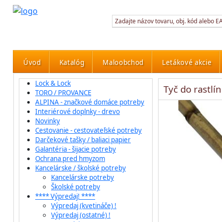
Úvod
Katalóg
Maloobchod
Letákové akcie
Lock & Lock
Tyč do rastl
TORO / PROVANCE
ALPINA - značkové domáce potreby
Interiérové doplnky - drevo
Novinky
Cestovanie - cestovateľské potreby
Darčekové tašky / baliaci papier
Galantéria - šijacie potreby
Ochrana pred hmyzom
Kancelárske / školské potreby
Kancelárske potreby
Školské potreby
**** Výpredaj! ****
Výpredaj (kvetináče) !
Výpredaj (ostatné) !