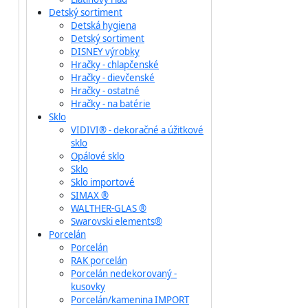
Detský sortiment
Detská hygiena
Detský sortiment
DISNEY výrobky
Hračky - chlapčenské
Hračky - dievčenské
Hračky - ostatné
Hračky - na batérie
Sklo
VIDIVI® - dekoračné a úžitkové
sklo
Opálové sklo
Sklo
Sklo importové
SIMAX ®
WALTHER-GLAS ®
Swarovski elements®
Porcelán
Porcelán
RAK porcelán
Porcelán nedekorovaný -
kusovky
Porcelán/kamenina IMPORT