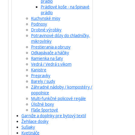
prádlo
Prádlové koše - na špinavé
prádlo
Kuchynské misy
Podnosy
Drobné výrobky
Potravinové dózy do chladničky,
mikrovlnky
Prestierania a obrusy
Odkapávače a háčiky
Ramienka na šaty
Vedrá / Vedrá s vikom
Kanistre
Prepravky
Barely / sudy
Záhradné nádoby / kompostéry /
popolnice
Multi-funkčné policové regále
Úložné boxy
Fľaše športové
Garniže a doplnky pre bytový textil
Žehliace dosky
Sušiaky
Kvetináče