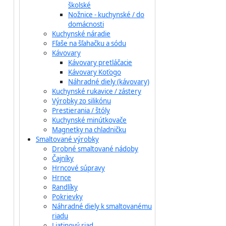
školské
Nožnice - kuchynské / do
domácnosti
Kuchynské náradie
Fľaše na šľahačku a sódu
Kávovary
Kávovary pretláčacie
Kávovary Koťogo
Náhradné diely (kávovary)
Kuchynské rukavice / zástery
Výrobky zo silikónu
Prestierania / štóly
Kuchynské minútkovače
Magnetky na chladničku
Smaltované výrobky
Drobné smaltované nádoby
Čajníky
Hrncové súpravy
Hrnce
Randlíky
Pokrievky
Náhradné diely k smaltovanému
riadu
Liatinový riad