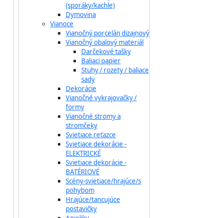
(sporáky/kachle)
Dymovina
Vianoce
Vianočný porcelán dizajnový
Vianočný obalový materiál
Darčekové tašky
Baliaci papier
Stuhy / rozety / baliace
sady
Dekorácie
Vianočné vykrajovačky /
formy
Vianočné stromy a
stromčeky
Svietiace reťazce
Svietiace dekorácie -
ELEKTRICKÉ
Svietiace dekorácie -
BATÉRIOVÉ
Scény-svietiace/hrajúce/s
pohybom
Hrajúce/tancujúce
postavičky