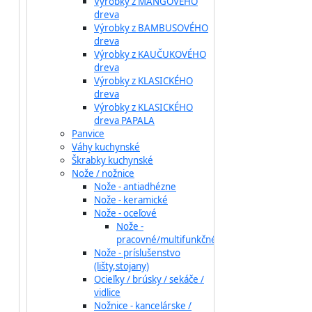
Výrobky z MANGOVÉHO
dreva
Výrobky z BAMBUSOVÉHO
dreva
Výrobky z KAUČUKOVÉHO
dreva
Výrobky z KLASICKÉHO
dreva
Výrobky z KLASICKÉHO
dreva PAPALA
Panvice
Váhy kuchynské
Škrabky kuchynské
Nože / nožnice
Nože - antiadhézne
Nože - keramické
Nože - oceľové
Nože -
pracovné/multifunkčné
Nože - príslušenstvo
(lišty,stojany)
Ocieľky / brúsky / sekáče /
vidlice
Nožnice - kancelárske /