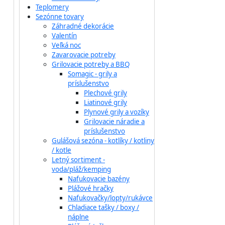
Teplomery
Sezónne tovary
Záhradné dekorácie
Valentín
Veľká noc
Zavarovacie potreby
Grilovacie potreby a BBQ
Somagic - grily a
príslušenstvo
Plechové grily
Liatinové grily
Plynové grily a vozíky
Grilovacie náradie a
príslušenstvo
Gulášová sezóna - kotlíky / kotliny
/ kotle
Letný sortiment -
voda/pláž/kemping
Nafukovacie bazény
Plážové hračky
Nafukovačky/lopty/rukávce
Chladiace tašky / boxy /
náplne