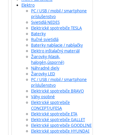
Elektro
PC / USB / mobil / smartphone
príslušenstvo
Svietidlá NEDES
Elektrické spotrebiče TESLA
Baterky
Ručné svietidlá
Baterky nabíjacie / nabíjačky
Elektro inštalačný materiál
Žiarovky (klasik,
halogén,úsporné)
Náhradné diely
Žiarovky LED
PC / USB / mobil / smartphone
príslušenstvo
Elektrické spotrebiče BRAVO
Váhy osobné
Elektrické spotrebiče
CONCEPT/UFESA
Elektrické spotrebiče ETA
Elektrické spotrebiče GALLET
Elektrické spotrebiče GOODLINE
Elektrické spotrebiče HYUNDAI