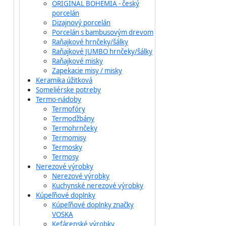
ORIGINAL BOHEMIA - český
porcelán
Dizajnový porcelán
Porcelán s bambusovým drevom
Raňajkové hrnčeky/šálky
Raňajkové JUMBO hrnčeky/šálky
Raňajkové misky
Zapekacie misy / misky
Keramika úžitková
Someliérske potreby
Termo-nádoby
Termofóry
Termodžbány
Termohrnčeky
Termomisy
Termosky
Termosy
Nerezové výrobky
Nerezové výrobky
Kuchynské nerezové výrobky
Kúpeľňové doplnky
Kúpeľňové doplnky značky
VOSKA
Kefárenské výrobky