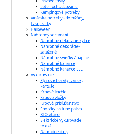
Plážové tašky
Leto - ochladzovanie
Kempingové potreby
Vinárske potreby - demižóny,
fľaše, zátky
Halloween
Náhrobný sortiment
Náhrobné dekorácie-kytice
Náhrobné dekorácie-
zaťažené
Náhrobné sviečky / náplne
Náhrobné kahance
Náhrobné kahance LED
Vykurovanie
Plynové horáky, variče,
kartuše
Krbové kachle
Krbové vložky
Krbové príslušenstvo
Sporáky na tuhé palivo
BIO-etanol
Elektrické vykurovacie
telesá
Náhradné diely