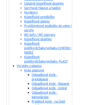
Ostatné kúpeľňové doplnky
Sprchové hlavice a hadice
Perlátory
Kúpeľňové predložky
Kúpeľňové závesy
Protišmykové podložky do vane /
sprchy
WC kefy / WC súpravy
Kúpeľňové doplnky
Kúpeľňové
poličky/držiaky/vešiaky-CHRÓM /
NEREZ
Kúpeľňové
poličky/držiaky/vešiaky- PLAST
Výrobky z plastov
Koše plastové
Odpadkové koše -
preklápacie
Odpadkové koše - šlapacie
Odpadkové koše - stolné
Odpadkové koše -
kancelárske
Prádlové koše - na čisté