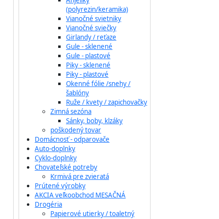
Anjeliky
(polyrezin/keramika)
Vianočné svietniky
Vianočné sviečky
Girlandy / reťaze
Gule - sklenené
Gule - plastové
Piky - sklenené
Piky - plastové
Okenné fólie /snehy /
šablóny
Ruže / kvety / zapichovačky
Zimná sezóna
Sánky, boby, klzáky
poškodený tovar
Domácnosť - odparovače
Auto-doplnky
Cyklo-doplnky
Chovateľské potreby
Krmivá pre zvieratá
Prútené výrobky
AKCIA veľkoobchod MESAČNÁ
Drogéria
Papierové utierky / toaletný