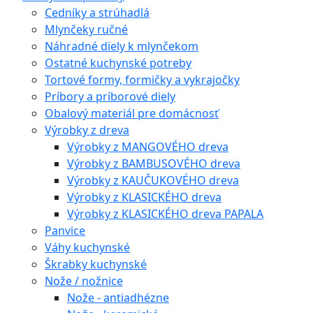
Cedníky a strúhadlá
Mlynčeky ručné
Náhradné diely k mlynčekom
Ostatné kuchynské potreby
Tortové formy, formičky a vykrajočky
Príbory a príborové diely
Obalový materiál pre domácnosť
Výrobky z dreva
Výrobky z MANGOVÉHO dreva
Výrobky z BAMBUSOVÉHO dreva
Výrobky z KAUČUKOVÉHO dreva
Výrobky z KLASICKÉHO dreva
Výrobky z KLASICKÉHO dreva PAPALA
Panvice
Váhy kuchynské
Škrabky kuchynské
Nože / nožnice
Nože - antiadhézne