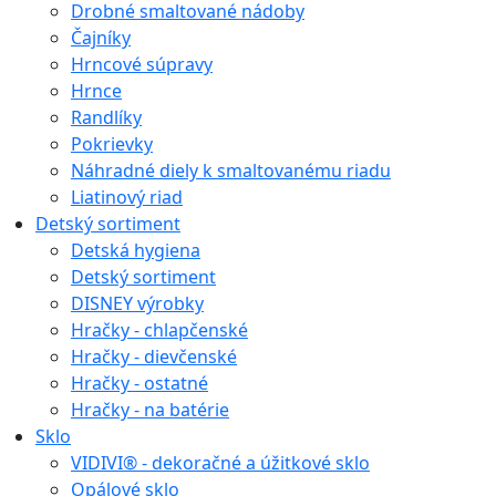
Drobné smaltované nádoby
Čajníky
Hrncové súpravy
Hrnce
Randlíky
Pokrievky
Náhradné diely k smaltovanému riadu
Liatinový riad
Detský sortiment
Detská hygiena
Detský sortiment
DISNEY výrobky
Hračky - chlapčenské
Hračky - dievčenské
Hračky - ostatné
Hračky - na batérie
Sklo
VIDIVI® - dekoračné a úžitkové sklo
Opálové sklo