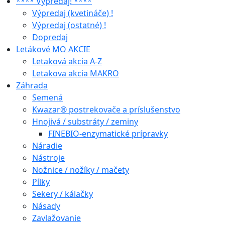
**** Výpredaj! ****
Výpredaj (kvetináče) !
Výpredaj (ostatné) !
Dopredaj
Letákové MO AKCIE
Letaková akcia A-Z
Letakova akcia MAKRO
Záhrada
Semená
Kwazar® postrekovače a príslušenstvo
Hnojivá / substráty / zeminy
FINEBIO-enzymatické prípravky
Náradie
Nástroje
Nožnice / nožíky / mačety
Pílky
Sekery / kálačky
Násady
Zavlažovanie