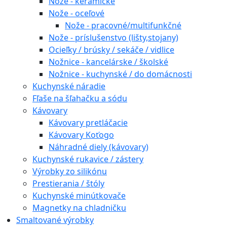
Nože - keramické
Nože - oceľové
Nože - pracovné/multifunkčné
Nože - príslušenstvo (lišty,stojany)
Ocieľky / brúsky / sekáče / vidlice
Nožnice - kancelárske / školské
Nožnice - kuchynské / do domácnosti
Kuchynské náradie
Fľaše na šľahačku a sódu
Kávovary
Kávovary pretláčacie
Kávovary Koťogo
Náhradné diely (kávovary)
Kuchynské rukavice / zástery
Výrobky zo silikónu
Prestierania / štóly
Kuchynské minútkovače
Magnetky na chladničku
Smaltované výrobky