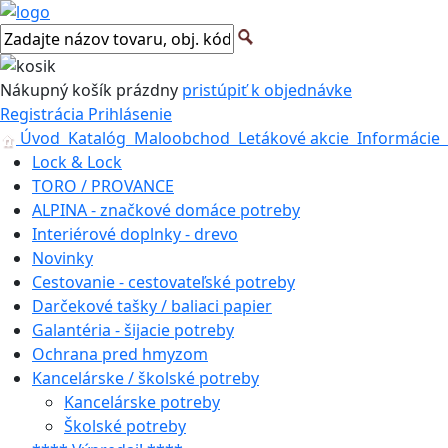
Nákupný košík
prázdny
pristúpiť k objednávke
Registrácia
Prihlásenie
Úvod
Katalóg
Maloobchod
Letákové akcie
Informácie
Lock & Lock
TORO / PROVANCE
ALPINA - značkové domáce potreby
Interiérové doplnky - drevo
Novinky
Cestovanie - cestovateľské potreby
Darčekové tašky / baliaci papier
Galantéria - šijacie potreby
Ochrana pred hmyzom
Kancelárske / školské potreby
Kancelárske potreby
Školské potreby