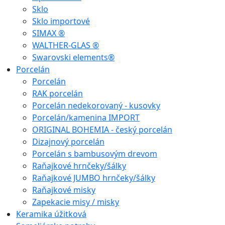
Sklo
Sklo importové
SIMAX ®
WALTHER-GLAS ®
Swarovski elements®
Porcelán
Porcelán
RAK porcelán
Porcelán nedekorovaný - kusovky
Porcelán/kamenina IMPORT
ORIGINAL BOHEMIA - český porcelán
Dizajnový porcelán
Porcelán s bambusovým drevom
Raňajkové hrnčeky/šálky
Raňajkové JUMBO hrnčeky/šálky
Raňajkové misky
Zapekacie misy / misky
Keramika úžitková