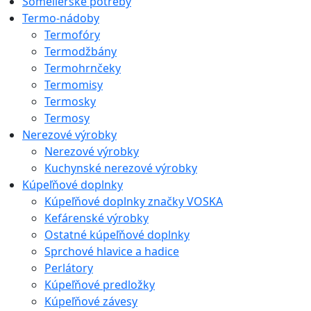
Someliérske potreby
Termo-nádoby
Termofóry
Termodžbány
Termohrnčeky
Termomisy
Termosky
Termosy
Nerezové výrobky
Nerezové výrobky
Kuchynské nerezové výrobky
Kúpeľňové doplnky
Kúpeľňové doplnky značky VOSKA
Kefárenské výrobky
Ostatné kúpeľňové doplnky
Sprchové hlavice a hadice
Perlátory
Kúpeľňové predložky
Kúpeľňové závesy