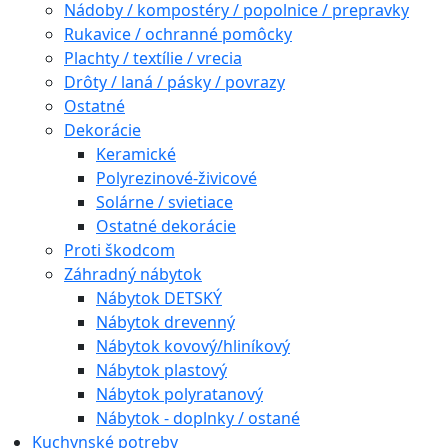
Nádoby / kompostéry / popolnice / prepravky
Rukavice / ochranné pomôcky
Plachty / textílie / vrecia
Drôty / laná / pásky / povrazy
Ostatné
Dekorácie
Keramické
Polyrezinové-živicové
Solárne / svietiace
Ostatné dekorácie
Proti škodcom
Záhradný nábytok
Nábytok DETSKÝ
Nábytok drevenný
Nábytok kovový/hliníkový
Nábytok plastový
Nábytok polyratanový
Nábytok - doplnky / ostané
Kuchynské potreby