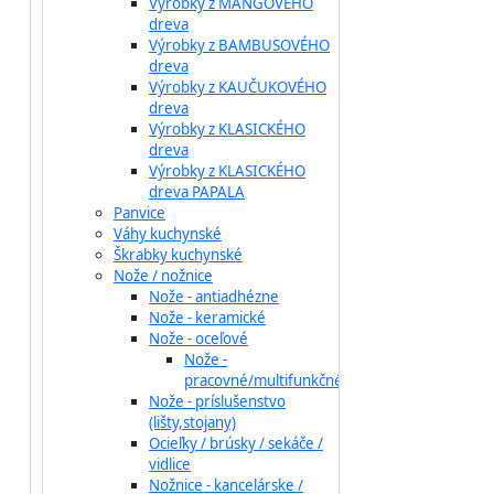
Výrobky z MANGOVÉHO
dreva
Výrobky z BAMBUSOVÉHO
dreva
Výrobky z KAUČUKOVÉHO
dreva
Výrobky z KLASICKÉHO
dreva
Výrobky z KLASICKÉHO
dreva PAPALA
Panvice
Váhy kuchynské
Škrabky kuchynské
Nože / nožnice
Nože - antiadhézne
Nože - keramické
Nože - oceľové
Nože -
pracovné/multifunkčné
Nože - príslušenstvo
(lišty,stojany)
Ocieľky / brúsky / sekáče /
vidlice
Nožnice - kancelárske /