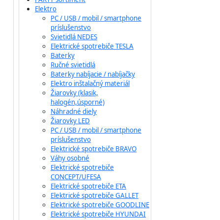
Elektro
PC / USB / mobil / smartphone
príslušenstvo
Svietidlá NEDES
Elektrické spotrebiče TESLA
Baterky
Ručné svietidlá
Baterky nabíjacie / nabíjačky
Elektro inštalačný materiál
Žiarovky (klasik,
halogén,úsporné)
Náhradné diely
Žiarovky LED
PC / USB / mobil / smartphone
príslušenstvo
Elektrické spotrebiče BRAVO
Váhy osobné
Elektrické spotrebiče
CONCEPT/UFESA
Elektrické spotrebiče ETA
Elektrické spotrebiče GALLET
Elektrické spotrebiče GOODLINE
Elektrické spotrebiče HYUNDAI