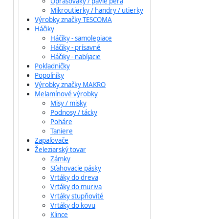
Oprašováky / pávie perá
Mikroutierky / handry / utierky
Výrobky značky TESCOMA
Háčiky
Háčiky - samolepiace
Háčiky - prísavné
Háčiky - nabíjacie
Pokladničky
Popoľníky
Výrobky značky MAKRO
Melamínové výrobky
Misy / misky
Podnosy / tácky
Poháre
Taniere
Zapaľovače
Železiarský tovar
Zámky
Sťahovacie pásky
Vrtáky do dreva
Vrtáky do muriva
Vrtáky stupňovité
Vrtáky do kovu
Klince