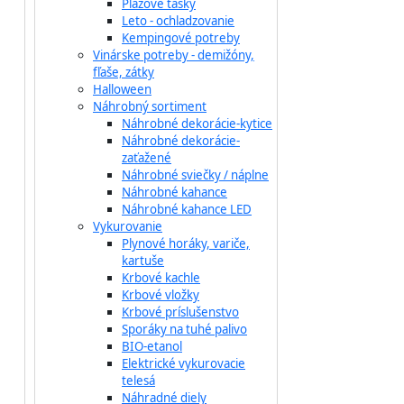
Plážové tašky
Leto - ochladzovanie
Kempingové potreby
Vinárske potreby - demižóny,
fľaše, zátky
Halloween
Náhrobný sortiment
Náhrobné dekorácie-kytice
Náhrobné dekorácie-
zaťažené
Náhrobné sviečky / náplne
Náhrobné kahance
Náhrobné kahance LED
Vykurovanie
Plynové horáky, variče,
kartuše
Krbové kachle
Krbové vložky
Krbové príslušenstvo
Sporáky na tuhé palivo
BIO-etanol
Elektrické vykurovacie
telesá
Náhradné diely