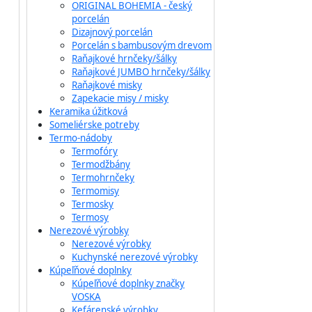
ORIGINAL BOHEMIA - český
porcelán
Dizajnový porcelán
Porcelán s bambusovým drevom
Raňajkové hrnčeky/šálky
Raňajkové JUMBO hrnčeky/šálky
Raňajkové misky
Zapekacie misy / misky
Keramika úžitková
Someliérske potreby
Termo-nádoby
Termofóry
Termodžbány
Termohrnčeky
Termomisy
Termosky
Termosy
Nerezové výrobky
Nerezové výrobky
Kuchynské nerezové výrobky
Kúpeľňové doplnky
Kúpeľňové doplnky značky
VOSKA
Kefárenské výrobky