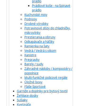
prádlo
Prádlové koše - na špinavé
prádlo
Kuchynské misy
Podnosy
Drobné výrobky
Potravinové dózy do chladničky,
mikrovlnky
Prestierania a obrusy
Odkapávače a háčiky
Ramienka na šaty
Vedrá / Vedrá s vikom
Kanistre
Prepravky
Barely / sudy
Záhradné nádoby / kompostéry /
popolnice
Multi-funkčné policové regále
Úložné boxy
Fľaše športové
Garniže a doplnky pre bytový textil
Žehliace dosky
Sušiaky
Kvetináče