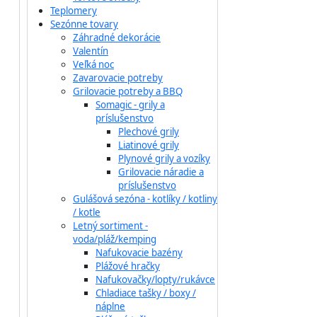
Teplomery
Sezónne tovary
Záhradné dekorácie
Valentín
Veľká noc
Zavarovacie potreby
Grilovacie potreby a BBQ
Somagic - grily a
príslušenstvo
Plechové grily
Liatinové grily
Plynové grily a vozíky
Grilovacie náradie a
príslušenstvo
Gulášová sezóna - kotlíky / kotliny
/ kotle
Letný sortiment -
voda/pláž/kemping
Nafukovacie bazény
Plážové hračky
Nafukovačky/lopty/rukávce
Chladiace tašky / boxy /
náplne