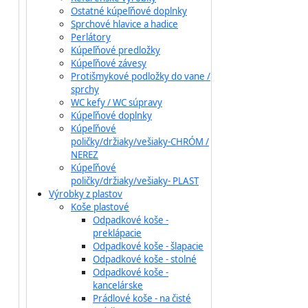
Ostatné kúpeľňové doplnky
Sprchové hlavice a hadice
Perlátory
Kúpeľňové predložky
Kúpeľňové závesy
Protišmykové podložky do vane /
sprchy
WC kefy / WC súpravy
Kúpeľňové doplnky
Kúpeľňové
poličky/držiaky/vešiaky-CHRÓM /
NEREZ
Kúpeľňové
poličky/držiaky/vešiaky- PLAST
Výrobky z plastov
Koše plastové
Odpadkové koše -
preklápacie
Odpadkové koše - šlapacie
Odpadkové koše - stolné
Odpadkové koše -
kancelárske
Prádlové koše - na čisté