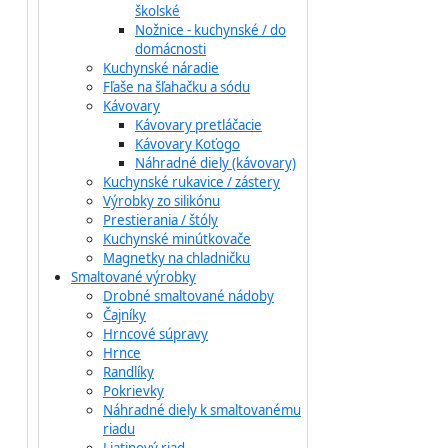
školské
Nožnice - kuchynské / do
domácnosti
Kuchynské náradie
Fľaše na šľahačku a sódu
Kávovary
Kávovary pretláčacie
Kávovary Koťogo
Náhradné diely (kávovary)
Kuchynské rukavice / zástery
Výrobky zo silikónu
Prestierania / štóly
Kuchynské minútkovače
Magnetky na chladničku
Smaltované výrobky
Drobné smaltované nádoby
Čajníky
Hrncové súpravy
Hrnce
Randlíky
Pokrievky
Náhradné diely k smaltovanému
riadu