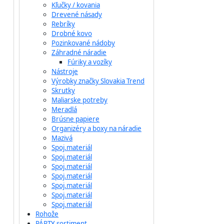
Kľučky / kovania
Drevené násady
Rebríky
Drobné kovo
Pozinkované nádoby
Záhradné náradie
Fúriky a vozíky
Nástroje
Výrobky značky Slovakia Trend
Skrutky
Maliarske potreby
Meradlá
Brúsne papiere
Organizéry a boxy na náradie
Mazivá
Spoj.materiál
Spoj.materiál
Spoj.materiál
Spoj.materiál
Spoj.materiál
Spoj.materiál
Spoj.materiál
Rohože
PÁRTY sortiment