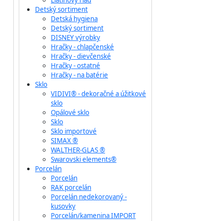
Liatinový riad
Detský sortiment
Detská hygiena
Detský sortiment
DISNEY výrobky
Hračky - chlapčenské
Hračky - dievčenské
Hračky - ostatné
Hračky - na batérie
Sklo
VIDIVI® - dekoračné a úžitkové
sklo
Opálové sklo
Sklo
Sklo importové
SIMAX ®
WALTHER-GLAS ®
Swarovski elements®
Porcelán
Porcelán
RAK porcelán
Porcelán nedekorovaný -
kusovky
Porcelán/kamenina IMPORT