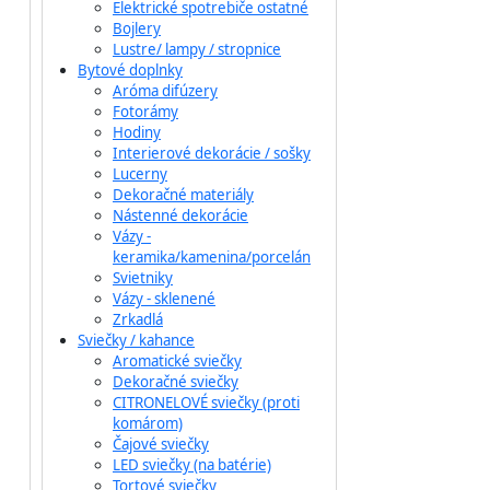
Elektrické spotrebiče ostatné
Bojlery
Lustre/ lampy / stropnice
Bytové doplnky
Aróma difúzery
Fotorámy
Hodiny
Interierové dekorácie / sošky
Lucerny
Dekoračné materiály
Nástenné dekorácie
Vázy -
keramika/kamenina/porcelán
Svietniky
Vázy - sklenené
Zrkadlá
Sviečky / kahance
Aromatické sviečky
Dekoračné sviečky
CITRONELOVÉ sviečky (proti
komárom)
Čajové sviečky
LED sviečky (na batérie)
Tortové sviečky