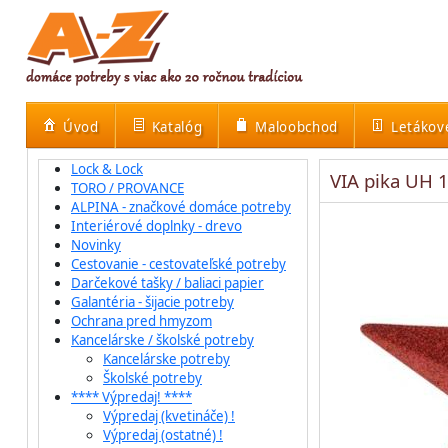
Úvod
Katalóg
Maloobchod
Letákov
Lock & Lock
VIA pika UH 
TORO / PROVANCE
ALPINA - značkové domáce potreby
Interiérové doplnky - drevo
Novinky
Cestovanie - cestovateľské potreby
Darčekové tašky / baliaci papier
Galantéria - šijacie potreby
Ochrana pred hmyzom
Kancelárske / školské potreby
Kancelárske potreby
Školské potreby
**** Výpredaj! ****
Výpredaj (kvetináče) !
Výpredaj (ostatné) !