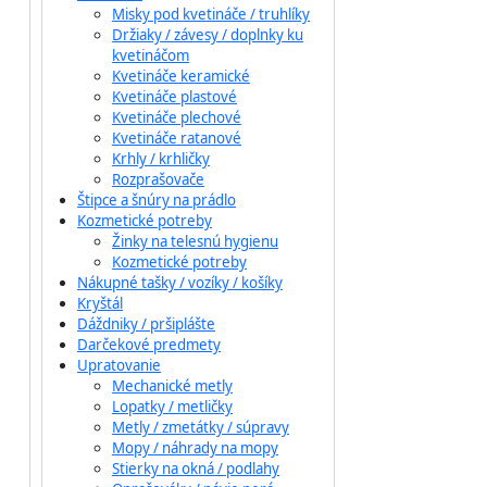
Misky pod kvetináče / truhlíky
Držiaky / závesy / doplnky ku
kvetináčom
Kvetináče keramické
Kvetináče plastové
Kvetináče plechové
Kvetináče ratanové
Krhly / krhličky
Rozprašovače
Štipce a šnúry na prádlo
Kozmetické potreby
Žinky na telesnú hygienu
Kozmetické potreby
Nákupné tašky / vozíky / košíky
Kryštál
Dáždniky / pršiplášte
Darčekové predmety
Upratovanie
Mechanické metly
Lopatky / metličky
Metly / zmetátky / súpravy
Mopy / náhrady na mopy
Stierky na okná / podlahy