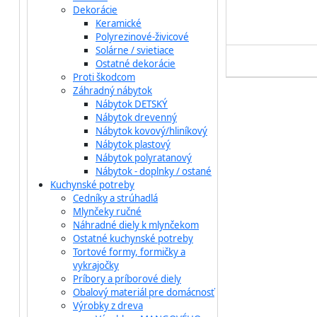
Dekorácie
Keramické
Polyrezinové-živicové
Solárne / svietiace
Ostatné dekorácie
Proti škodcom
Záhradný nábytok
Nábytok DETSKÝ
Nábytok drevenný
Nábytok kovový/hliníkový
Nábytok plastový
Nábytok polyratanový
Nábytok - doplnky / ostané
Kuchynské potreby
Cedníky a strúhadlá
Mlynčeky ručné
Náhradné diely k mlynčekom
Ostatné kuchynské potreby
Tortové formy, formičky a
vykrajočky
Príbory a príborové diely
Obalový materiál pre domácnosť
Výrobky z dreva