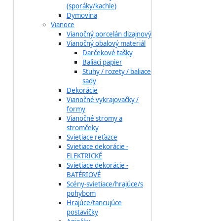
(sporáky/kachle)
Dymovina
Vianoce
Vianočný porcelán dizajnový
Vianočný obalový materiál
Darčekové tašky
Baliaci papier
Stuhy / rozety / baliace
sady
Dekorácie
Vianočné vykrajovačky /
formy
Vianočné stromy a
stromčeky
Svietiace reťazce
Svietiace dekorácie -
ELEKTRICKÉ
Svietiace dekorácie -
BATÉRIOVÉ
Scény-svietiace/hrajúce/s
pohybom
Hrajúce/tancujúce
postavičky