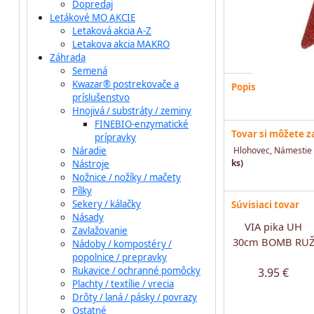
Dopredaj
Letákové MO AKCIE
Letaková akcia A-Z
Letakova akcia MAKRO
Záhrada
Semená
Kwazar® postrekovače a
Popis
príslušenstvo
Hnojivá / substráty / zeminy
FINEBIO-enzymatické
Tovar si môžete 
prípravky
Náradie
Hlohovec, Námestie 
ks)
Nástroje
Nožnice / nožíky / mačety
Pílky
Sekery / kálačky
Súvisiaci tovar
Násady
VIA pika UH
Zavlažovanie
30cm BOMB RU
Nádoby / kompostéry /
popolnice / prepravky
Rukavice / ochranné pomôcky
3.95 €
Plachty / textílie / vrecia
Drôty / laná / pásky / povrazy
Ostatné