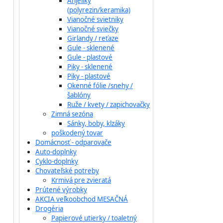
Anjeliky
(polyrezin/keramika)
Vianočné svietniky
Vianočné sviečky
Girlandy / reťaze
Gule - sklenené
Gule - plastové
Piky - sklenené
Piky - plastové
Okenné fólie /snehy /
šablóny
Ruže / kvety / zapichovačky
Zimná sezóna
Sánky, boby, klzáky
poškodený tovar
Domácnosť - odparovače
Auto-doplnky
Cyklo-doplnky
Chovateľské potreby
Krmivá pre zvieratá
Prútené výrobky
AKCIA veľkoobchod MESAČNÁ
Drogéria
Papierové utierky / toaletný