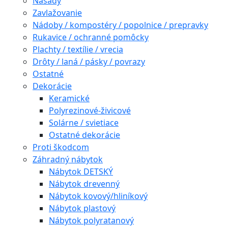
Násady
Zavlažovanie
Nádoby / kompostéry / popolnice / prepravky
Rukavice / ochranné pomôcky
Plachty / textílie / vrecia
Drôty / laná / pásky / povrazy
Ostatné
Dekorácie
Keramické
Polyrezinové-živicové
Solárne / svietiace
Ostatné dekorácie
Proti škodcom
Záhradný nábytok
Nábytok DETSKÝ
Nábytok drevenný
Nábytok kovový/hliníkový
Nábytok plastový
Nábytok polyratanový