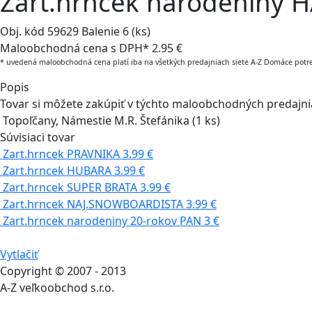
Zart.hrncek narodeniny 
Obj. kód
59629
Balenie
6 (ks)
Maloobchodná cena s DPH*
2.95 €
* uvedená maloobchodná cena platí iba na všetkých predajniach siete A-Z Domáce potr
Popis
Tovar si môžete zakúpiť v týchto maloobchodných predajn
Topoľčany, Námestie M.R. Štefánika
(1 ks)
Súvisiaci tovar
Zart.hrncek PRAVNIKA
3.99 €
Zart.hrncek HUBARA
3.99 €
Zart.hrncek SUPER BRATA
3.99 €
Zart.hrncek NAJ.SNOWBOARDISTA
3.99 €
Zart.hrncek narodeniny 20-rokov PAN
3 €
Vytlačiť
Copyright © 2007 - 2013
A-Z veľkoobchod s.r.o.