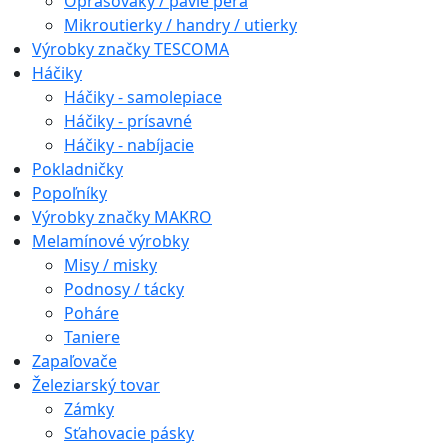
Oprašováky / pávie perá
Mikroutierky / handry / utierky
Výrobky značky TESCOMA
Háčiky
Háčiky - samolepiace
Háčiky - prísavné
Háčiky - nabíjacie
Pokladničky
Popoľníky
Výrobky značky MAKRO
Melamínové výrobky
Misy / misky
Podnosy / tácky
Poháre
Taniere
Zapaľovače
Železiarský tovar
Zámky
Sťahovacie pásky