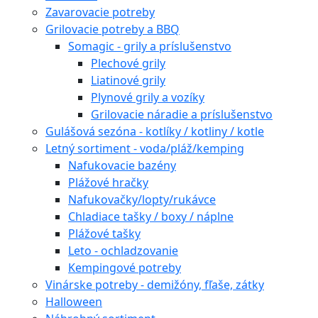
Zavarovacie potreby
Grilovacie potreby a BBQ
Somagic - grily a príslušenstvo
Plechové grily
Liatinové grily
Plynové grily a vozíky
Grilovacie náradie a príslušenstvo
Gulášová sezóna - kotlíky / kotliny / kotle
Letný sortiment - voda/pláž/kemping
Nafukovacie bazény
Plážové hračky
Nafukovačky/lopty/rukávce
Chladiace tašky / boxy / náplne
Plážové tašky
Leto - ochladzovanie
Kempingové potreby
Vinárske potreby - demižóny, fľaše, zátky
Halloween