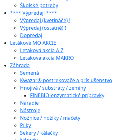
Školské potreby
**** Výpredaj! ****
Výpredaj (kvetináče) !
Výpredaj (ostatné) !
Dopredaj
Letákové MO AKCIE
Letaková akcia A-Z
Letakova akcia MAKRO
Záhrada
Semená
Kwazar® postrekovače a príslušenstvo
Hnojivá / substráty / zeminy
FINEBIO-enzymatické prípravky
Náradie
Nástroje
Nožnice / nožíky / mačety
Pílky
Sekery / kálačky