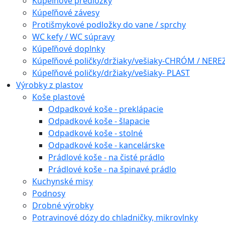
Kúpeľňové predložky
Kúpeľňové závesy
Protišmykové podložky do vane / sprchy
WC kefy / WC súpravy
Kúpeľňové doplnky
Kúpeľňové poličky/držiaky/vešiaky-CHRÓM / NERE
Kúpeľňové poličky/držiaky/vešiaky- PLAST
Výrobky z plastov
Koše plastové
Odpadkové koše - preklápacie
Odpadkové koše - šlapacie
Odpadkové koše - stolné
Odpadkové koše - kancelárske
Prádlové koše - na čisté prádlo
Prádlové koše - na špinavé prádlo
Kuchynské misy
Podnosy
Drobné výrobky
Potravinové dózy do chladničky, mikrovlnky