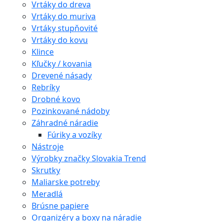
Vrtáky do dreva
Vrtáky do muriva
Vrtáky stupňovité
Vrtáky do kovu
Klince
Kľučky / kovania
Drevené násady
Rebríky
Drobné kovo
Pozinkované nádoby
Záhradné náradie
Fúriky a vozíky
Nástroje
Výrobky značky Slovakia Trend
Skrutky
Maliarske potreby
Meradlá
Brúsne papiere
Organizéry a boxy na náradie