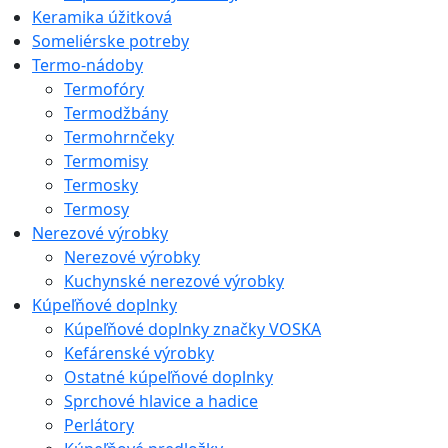
Keramika úžitková
Someliérske potreby
Termo-nádoby
Termofóry
Termodžbány
Termohrnčeky
Termomisy
Termosky
Termosy
Nerezové výrobky
Nerezové výrobky
Kuchynské nerezové výrobky
Kúpeľňové doplnky
Kúpeľňové doplnky značky VOSKA
Kefárenské výrobky
Ostatné kúpeľňové doplnky
Sprchové hlavice a hadice
Perlátory