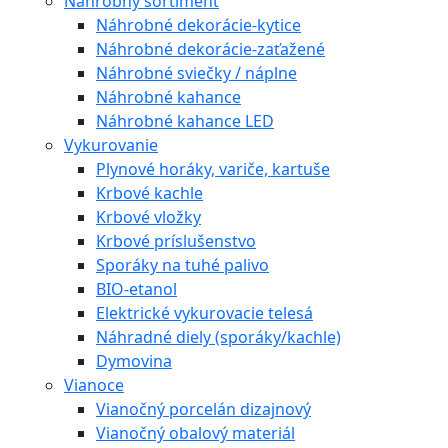
Náhrobný sortiment
Náhrobné dekorácie-kytice
Náhrobné dekorácie-zaťažené
Náhrobné sviečky / náplne
Náhrobné kahance
Náhrobné kahance LED
Vykurovanie
Plynové horáky, variče, kartuše
Krbové kachle
Krbové vložky
Krbové príslušenstvo
Sporáky na tuhé palivo
BIO-etanol
Elektrické vykurovacie telesá
Náhradné diely (sporáky/kachle)
Dymovina
Vianoce
Vianočný porcelán dizajnový
Vianočný obalový materiál