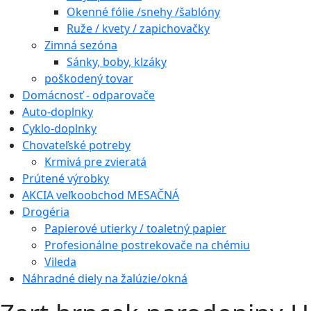
Okenné fólie /snehy /šablóny
Ruže / kvety / zapichovačky
Zimná sezóna
Sánky, boby, klzáky
poškodený tovar
Domácnosť - odparovače
Auto-doplnky
Cyklo-doplnky
Chovateľské potreby
Krmivá pre zvieratá
Prútené výrobky
AKCIA veľkoobchod MESAČNÁ
Drogéria
Papierové utierky / toaletný papier
Profesionálne postrekovače na chémiu
Vileda
Náhradné diely na žalúzie/okná