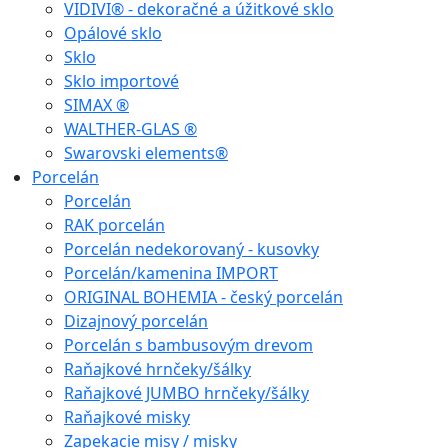
VIDIVI® - dekoračné a úžitkové sklo
Opálové sklo
Sklo
Sklo importové
SIMAX ®
WALTHER-GLAS ®
Swarovski elements®
Porcelán
Porcelán
RAK porcelán
Porcelán nedekorovaný - kusovky
Porcelán/kamenina IMPORT
ORIGINAL BOHEMIA - český porcelán
Dizajnový porcelán
Porcelán s bambusovým drevom
Raňajkové hrnčeky/šálky
Raňajkové JUMBO hrnčeky/šálky
Raňajkové misky
Zapekacie misy / misky