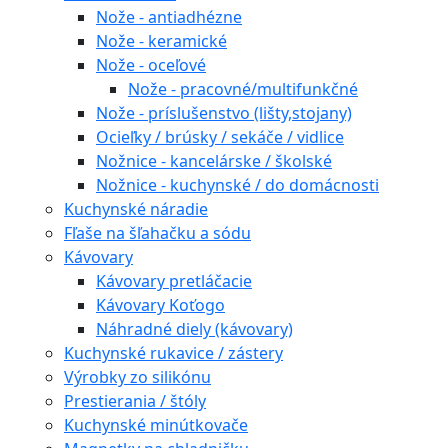
Nože - antiadhézne
Nože - keramické
Nože - oceľové
Nože - pracovné/multifunkčné
Nože - príslušenstvo (lišty,stojany)
Ocieľky / brúsky / sekáče / vidlice
Nožnice - kancelárske / školské
Nožnice - kuchynské / do domácnosti
Kuchynské náradie
Fľaše na šľahačku a sódu
Kávovary
Kávovary pretláčacie
Kávovary Koťogo
Náhradné diely (kávovary)
Kuchynské rukavice / zástery
Výrobky zo silikónu
Prestierania / štóly
Kuchynské minútkovače