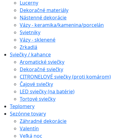
Lucerny
Dekoračné materiály
Nástenné dekorácie
Vázy - keramika/kamenina/porcelán
Svietniky
Vázy - sklenené
Zrkadlá
Sviečky / kahance
Aromatické sviečky
Dekoračné sviečky
CITRONELOVÉ sviečky (proti komárom)
Čajové sviečky
LED sviečky (na batérie)
Tortové sviečky
Teplomery
Sezónne tovary
Záhradné dekorácie
Valentín
Veľká noc