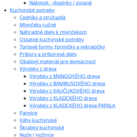
Nábytok - doplnky / ostané
Kuchynské potreby
Cedníky a strúhadlá
Mlynčeky ručné
Náhradné diely k mlynčekom
Ostatné kuchynské potreby
Tortové formy, formičky a vykrajočky
Príbory a príborové diely
Obalový materiál pre domácnosť
Výrobky z dreva
Výrobky z MANGOVÉHO dreva
Výrobky z BAMBUSOVÉHO dreva
Výrobky z KAUČUKOVÉHO dreva
Výrobky z KLASICKÉHO dreva
Výrobky z KLASICKÉHO dreva PAPALA
Panvice
Váhy kuchynské
Škrabky kuchynské
Nože / nožnice