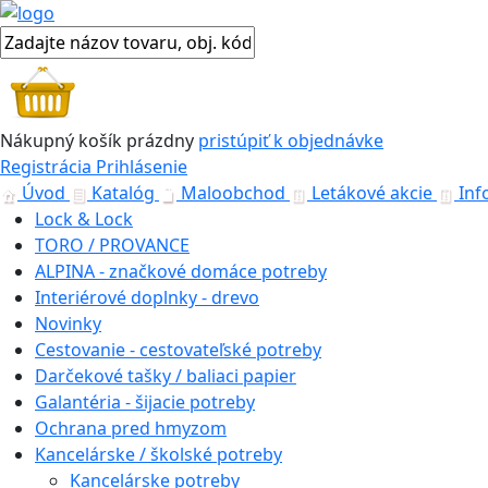
Nákupný košík
prázdny
pristúpiť k objednávke
Registrácia
Prihlásenie
Úvod
Katalóg
Maloobchod
Letákové akcie
Inf
Lock & Lock
TORO / PROVANCE
ALPINA - značkové domáce potreby
Interiérové doplnky - drevo
Novinky
Cestovanie - cestovateľské potreby
Darčekové tašky / baliaci papier
Galantéria - šijacie potreby
Ochrana pred hmyzom
Kancelárske / školské potreby
Kancelárske potreby