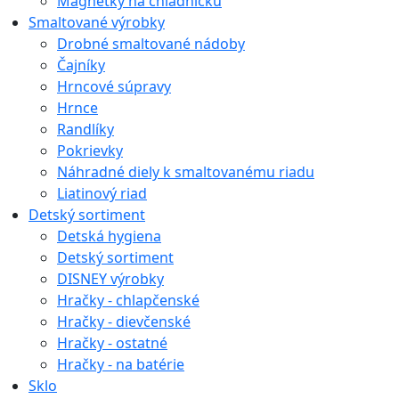
Magnetky na chladničku
Smaltované výrobky
Drobné smaltované nádoby
Čajníky
Hrncové súpravy
Hrnce
Randlíky
Pokrievky
Náhradné diely k smaltovanému riadu
Liatinový riad
Detský sortiment
Detská hygiena
Detský sortiment
DISNEY výrobky
Hračky - chlapčenské
Hračky - dievčenské
Hračky - ostatné
Hračky - na batérie
Sklo