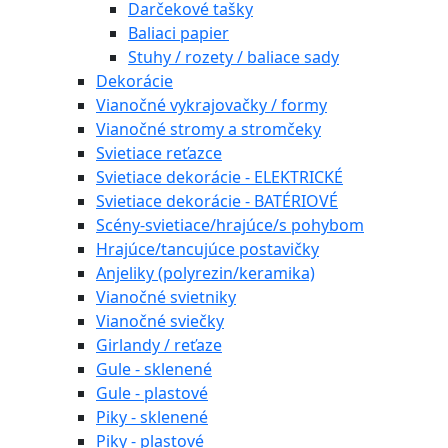
Darčekové tašky
Baliaci papier
Stuhy / rozety / baliace sady
Dekorácie
Vianočné vykrajovačky / formy
Vianočné stromy a stromčeky
Svietiace reťazce
Svietiace dekorácie - ELEKTRICKÉ
Svietiace dekorácie - BATÉRIOVÉ
Scény-svietiace/hrajúce/s pohybom
Hrajúce/tancujúce postavičky
Anjeliky (polyrezin/keramika)
Vianočné svietniky
Vianočné sviečky
Girlandy / reťaze
Gule - sklenené
Gule - plastové
Piky - sklenené
Piky - plastové