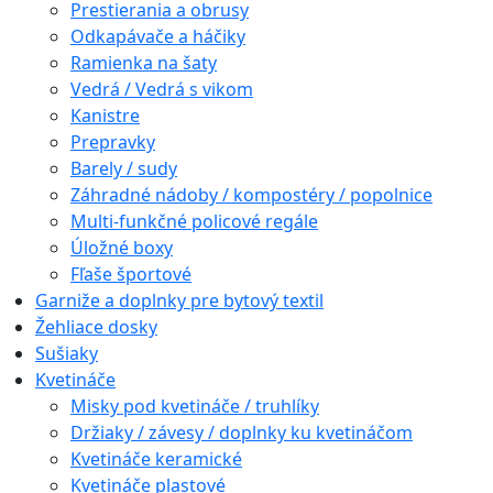
Prestierania a obrusy
Odkapávače a háčiky
Ramienka na šaty
Vedrá / Vedrá s vikom
Kanistre
Prepravky
Barely / sudy
Záhradné nádoby / kompostéry / popolnice
Multi-funkčné policové regále
Úložné boxy
Fľaše športové
Garniže a doplnky pre bytový textil
Žehliace dosky
Sušiaky
Kvetináče
Misky pod kvetináče / truhlíky
Držiaky / závesy / doplnky ku kvetináčom
Kvetináče keramické
Kvetináče plastové