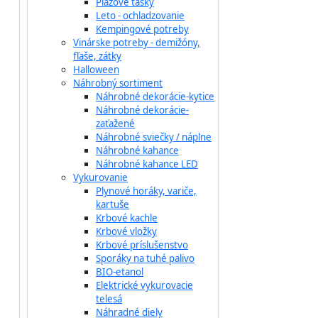
Plážové tašky
Leto - ochladzovanie
Kempingové potreby
Vinárske potreby - demižóny,
fľaše, zátky
Halloween
Náhrobný sortiment
Náhrobné dekorácie-kytice
Náhrobné dekorácie-
zaťažené
Náhrobné sviečky / náplne
Náhrobné kahance
Náhrobné kahance LED
Vykurovanie
Plynové horáky, variče,
kartuše
Krbové kachle
Krbové vložky
Krbové príslušenstvo
Sporáky na tuhé palivo
BIO-etanol
Elektrické vykurovacie
telesá
Náhradné diely