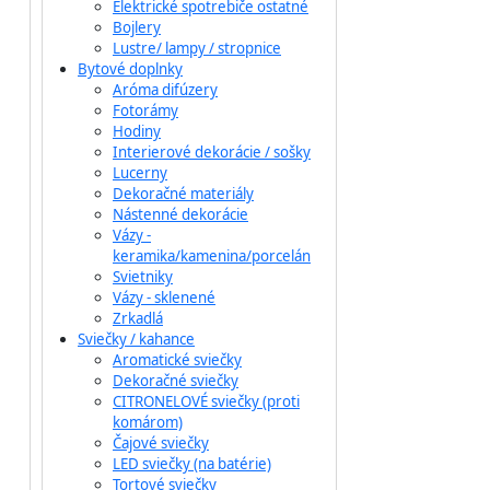
Elektrické spotrebiče ostatné
Bojlery
Lustre/ lampy / stropnice
Bytové doplnky
Aróma difúzery
Fotorámy
Hodiny
Interierové dekorácie / sošky
Lucerny
Dekoračné materiály
Nástenné dekorácie
Vázy -
keramika/kamenina/porcelán
Svietniky
Vázy - sklenené
Zrkadlá
Sviečky / kahance
Aromatické sviečky
Dekoračné sviečky
CITRONELOVÉ sviečky (proti
komárom)
Čajové sviečky
LED sviečky (na batérie)
Tortové sviečky