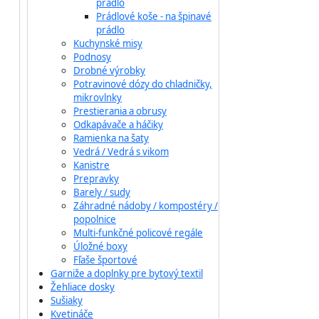
prádlo
Prádlové koše - na špinavé
prádlo
Kuchynské misy
Podnosy
Drobné výrobky
Potravinové dózy do chladničky,
mikrovlnky
Prestierania a obrusy
Odkapávače a háčiky
Ramienka na šaty
Vedrá / Vedrá s vikom
Kanistre
Prepravky
Barely / sudy
Záhradné nádoby / kompostéry /
popolnice
Multi-funkčné policové regále
Úložné boxy
Fľaše športové
Garniže a doplnky pre bytový textil
Žehliace dosky
Sušiaky
Kvetináče