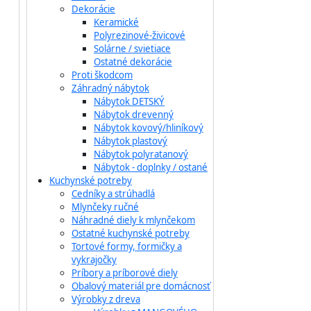
Dekorácie
Keramické
Polyrezinové-živicové
Solárne / svietiace
Ostatné dekorácie
Proti škodcom
Záhradný nábytok
Nábytok DETSKÝ
Nábytok drevenný
Nábytok kovový/hliníkový
Nábytok plastový
Nábytok polyratanový
Nábytok - doplnky / ostané
Kuchynské potreby
Cedníky a strúhadlá
Mlynčeky ručné
Náhradné diely k mlynčekom
Ostatné kuchynské potreby
Tortové formy, formičky a
vykrajočky
Príbory a príborové diely
Obalový materiál pre domácnosť
Výrobky z dreva