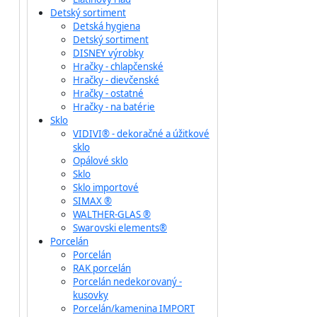
Detský sortiment
Detská hygiena
Detský sortiment
DISNEY výrobky
Hračky - chlapčenské
Hračky - dievčenské
Hračky - ostatné
Hračky - na batérie
Sklo
VIDIVI® - dekoračné a úžitkové
sklo
Opálové sklo
Sklo
Sklo importové
SIMAX ®
WALTHER-GLAS ®
Swarovski elements®
Porcelán
Porcelán
RAK porcelán
Porcelán nedekorovaný -
kusovky
Porcelán/kamenina IMPORT