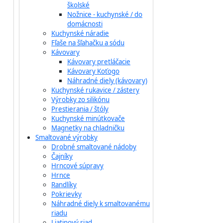
školské
Nožnice - kuchynské / do
domácnosti
Kuchynské náradie
Fľaše na šľahačku a sódu
Kávovary
Kávovary pretláčacie
Kávovary Koťogo
Náhradné diely (kávovary)
Kuchynské rukavice / zástery
Výrobky zo silikónu
Prestierania / štóly
Kuchynské minútkovače
Magnetky na chladničku
Smaltované výrobky
Drobné smaltované nádoby
Čajníky
Hrncové súpravy
Hrnce
Randlíky
Pokrievky
Náhradné diely k smaltovanému
riadu
Liatinový riad