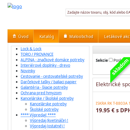
Úvod
Katalóg
Maloobchod
Letákové akc
Lock & Lock
TORO / PROVANCE
ALPINA - značkové domáce potreby
Sekcie
Posledné
Interiérové doplnky - drevo
Novinky
Cestovanie - cestovateľské potreby
Darčekové tašky / baliaci papier
Elektrické sp
Galantéria - šijacie potreby
Ochrana pred hmyzom
Kancelárske / školské potreby
ISKRA RK T-8803A 
Kancelárske potreby
19.95 € s DP
Školské potreby
**** Výpredaj! ****
Výpredaj (kvetináče) !
Výpredaj (ostatné) !