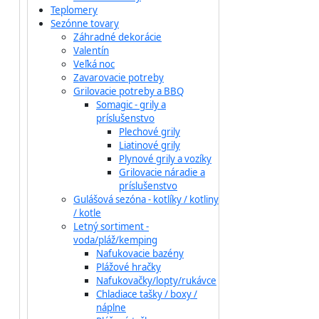
Teplomery
Sezónne tovary
Záhradné dekorácie
Valentín
Veľká noc
Zavarovacie potreby
Grilovacie potreby a BBQ
Somagic - grily a
príslušenstvo
Plechové grily
Liatinové grily
Plynové grily a vozíky
Grilovacie náradie a
príslušenstvo
Gulášová sezóna - kotlíky / kotliny
/ kotle
Letný sortiment -
voda/pláž/kemping
Nafukovacie bazény
Plážové hračky
Nafukovačky/lopty/rukávce
Chladiace tašky / boxy /
náplne