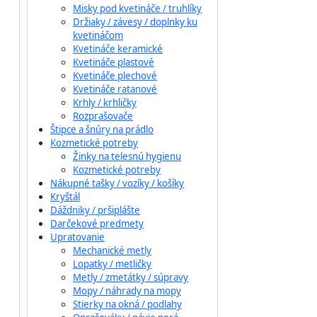
Misky pod kvetináče / truhlíky
Držiaky / závesy / doplnky ku
kvetináčom
Kvetináče keramické
Kvetináče plastové
Kvetináče plechové
Kvetináče ratanové
Krhly / krhličky
Rozprašovače
Štipce a šnúry na prádlo
Kozmetické potreby
Žinky na telesnú hygienu
Kozmetické potreby
Nákupné tašky / vozíky / košíky
Kryštál
Dáždniky / pršiplášte
Darčekové predmety
Upratovanie
Mechanické metly
Lopatky / metličky
Metly / zmetátky / súpravy
Mopy / náhrady na mopy
Stierky na okná / podlahy