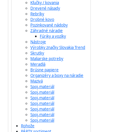
Kľučky / kovania
Drevené násady
Rebríky
Drobné kovo
Pozinkované nádoby
Záhradné náradie
Fúriky a vozíky
Nástroje
Výrobky značky Slovakia Trend
Skrutky
Maliarske potreby
Meradlá
Brúsne papiere
Organizéry a boxy na náradie
Mazivá
Spoj.materiál
Spoj.materiál
Spoj.materiál
Spoj.materiál
Spoj.materiál
Spoj.materiál
Spoj.materiál
Rohože
PÁRTY sortiment