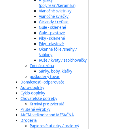
Anjeliky
(polyrezin/keramika)
Vianočné svietniky
Vianočné sviečky
Girlandy / reťaze
Gule - sklenené
Gule - plastové
Piky - sklenené
Piky - plastové
Okenné fólie /snehy /
šablóny
Ruže / kvety / zapichovačky
Zimná sezóna
Sánky, boby, klzáky
poškodený tovar
Domácnosť - odparovače
Auto-doplnky
Cyklo-doplnky
Chovateľské potreby
Krmivá pre zvieratá
Prútené výrobky
AKCIA veľkoobchod MESAČNÁ
Drogéria
Papierové utierky / toaletný