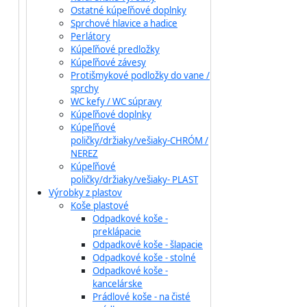
Ostatné kúpeľňové doplnky
Sprchové hlavice a hadice
Perlátory
Kúpeľňové predložky
Kúpeľňové závesy
Protišmykové podložky do vane /
sprchy
WC kefy / WC súpravy
Kúpeľňové doplnky
Kúpeľňové
poličky/držiaky/vešiaky-CHRÓM /
NEREZ
Kúpeľňové
poličky/držiaky/vešiaky- PLAST
Výrobky z plastov
Koše plastové
Odpadkové koše -
preklápacie
Odpadkové koše - šlapacie
Odpadkové koše - stolné
Odpadkové koše -
kancelárske
Prádlové koše - na čisté