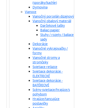
(sporáky/kachle)
Dymovina
Vianoce
Vianočný porcelán dizajnový
Vianočný obalový materiál
Darčekové tašky
Baliaci papier
Stuhy / rozety / baliace
sady
Dekorácie
Vianočné vykrajovačky /
formy
Vianočné stromy a
stromčeky
Svietiace reťazce
Svietiace dekorácie -
ELEKTRICKÉ
Svietiace dekorácie -
BATÉRIOVÉ
Scény-svietiace/hrajúce/s
pohybom
Hrajúce/tancujúce
postavičky