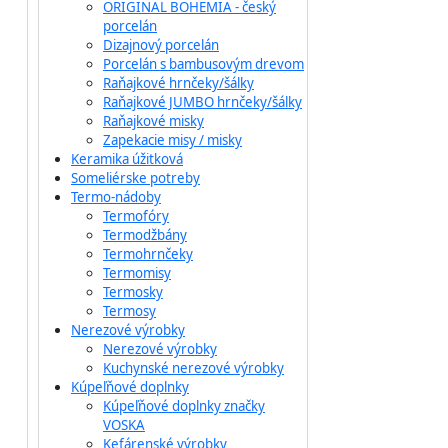
ORIGINAL BOHEMIA - český
porcelán
Dizajnový porcelán
Porcelán s bambusovým drevom
Raňajkové hrnčeky/šálky
Raňajkové JUMBO hrnčeky/šálky
Raňajkové misky
Zapekacie misy / misky
Keramika úžitková
Someliérske potreby
Termo-nádoby
Termofóry
Termodžbány
Termohrnčeky
Termomisy
Termosky
Termosy
Nerezové výrobky
Nerezové výrobky
Kuchynské nerezové výrobky
Kúpeľňové doplnky
Kúpeľňové doplnky značky
VOSKA
Kefárenské výrobky