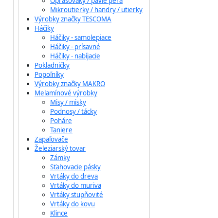
Oprašováky / pávie perá
Mikroutierky / handry / utierky
Výrobky značky TESCOMA
Háčiky
Háčiky - samolepiace
Háčiky - prísavné
Háčiky - nabíjacie
Pokladničky
Popoľníky
Výrobky značky MAKRO
Melamínové výrobky
Misy / misky
Podnosy / tácky
Poháre
Taniere
Zapaľovače
Železiarský tovar
Zámky
Sťahovacie pásky
Vrtáky do dreva
Vrtáky do muriva
Vrtáky stupňovité
Vrtáky do kovu
Klince