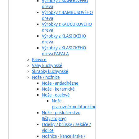
Výrobky z MANGOVÉHO
dreva
Výrobky z BAMBUSOVÉHO
dreva
Výrobky z KAUČUKOVÉHO
dreva
Výrobky z KLASICKÉHO
dreva
Výrobky z KLASICKÉHO
dreva PAPALA
Panvice
Váhy kuchynské
Škrabky kuchynské
Nože / nožnice
Nože - antiadhézne
Nože - keramické
Nože - oceľové
Nože -
pracovné/multifunkčné
Nože - príslušenstvo
(lišty,stojany)
Ocieľky / brúsky / sekáče /
vidlice
Nožnice - kancelárske /