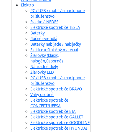
Elektro
PC / USB / mobil / smartphone
príslušenstvo
Svietidlá NEDES
Elektrické spotrebiče TESLA
Baterky
Ručné svietidlá
Baterky nabíjacie / nabíjačky
Elektro inštalačný materiál
Žiarovky (klasik,
halogén,úsporné)
Náhradné diely
Žiarovky LED
PC / USB / mobil / smartphone
príslušenstvo
Elektrické spotrebiče BRAVO
Váhy osobné
Elektrické spotrebiče
CONCEPT/UFESA
Elektrické spotrebiče ETA
Elektrické spotrebiče GALLET
Elektrické spotrebiče GOODLINE
Elektrické spotrebiče HYUNDAI