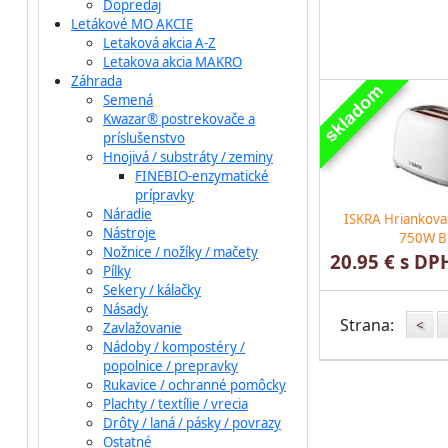
Dopredaj
Letákové MO AKCIE
Letaková akcia A-Z
Letakova akcia MAKRO
Záhrada
Semená
Kwazar® postrekovače a
príslušenstvo
Hnojivá / substráty / zeminy
FINEBIO-enzymatické
prípravky
Náradie
ISKRA Hriankova
Nástroje
750W B
Nožnice / nožíky / mačety
20.95 € s DP
Pílky
Sekery / kálačky
Násady
Strana:
<
Zavlažovanie
Nádoby / kompostéry /
popolnice / prepravky
Rukavice / ochranné pomôcky
Plachty / textílie / vrecia
Drôty / laná / pásky / povrazy
Ostatné