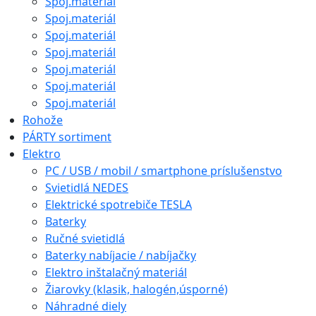
Spoj.materiál
Spoj.materiál
Spoj.materiál
Spoj.materiál
Spoj.materiál
Spoj.materiál
Spoj.materiál
Rohože
PÁRTY sortiment
Elektro
PC / USB / mobil / smartphone príslušenstvo
Svietidlá NEDES
Elektrické spotrebiče TESLA
Baterky
Ručné svietidlá
Baterky nabíjacie / nabíjačky
Elektro inštalačný materiál
Žiarovky (klasik, halogén,úsporné)
Náhradné diely