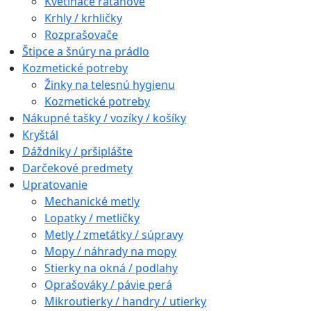
Kvetináče ratanové
Krhly / krhličky
Rozprašovače
Štipce a šnúry na prádlo
Kozmetické potreby
Žinky na telesnú hygienu
Kozmetické potreby
Nákupné tašky / vozíky / košíky
Kryštál
Dáždniky / pršiplášte
Darčekové predmety
Upratovanie
Mechanické metly
Lopatky / metličky
Metly / zmetátky / súpravy
Mopy / náhrady na mopy
Stierky na okná / podlahy
Oprašováky / pávie perá
Mikroutierky / handry / utierky