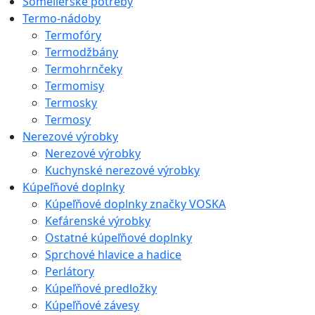
Someliérske potreby
Termo-nádoby
Termofóry
Termodžbány
Termohrnčeky
Termomisy
Termosky
Termosy
Nerezové výrobky
Nerezové výrobky
Kuchynské nerezové výrobky
Kúpeľňové doplnky
Kúpeľňové doplnky značky VOSKA
Kefárenské výrobky
Ostatné kúpeľňové doplnky
Sprchové hlavice a hadice
Perlátory
Kúpeľňové predložky
Kúpeľňové závesy