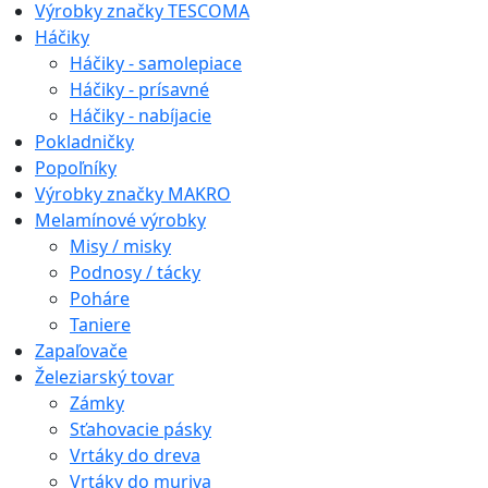
Výrobky značky TESCOMA
Háčiky
Háčiky - samolepiace
Háčiky - prísavné
Háčiky - nabíjacie
Pokladničky
Popoľníky
Výrobky značky MAKRO
Melamínové výrobky
Misy / misky
Podnosy / tácky
Poháre
Taniere
Zapaľovače
Železiarský tovar
Zámky
Sťahovacie pásky
Vrtáky do dreva
Vrtáky do muriva