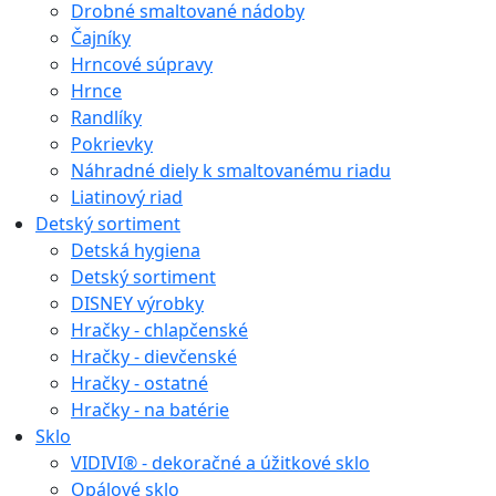
Drobné smaltované nádoby
Čajníky
Hrncové súpravy
Hrnce
Randlíky
Pokrievky
Náhradné diely k smaltovanému riadu
Liatinový riad
Detský sortiment
Detská hygiena
Detský sortiment
DISNEY výrobky
Hračky - chlapčenské
Hračky - dievčenské
Hračky - ostatné
Hračky - na batérie
Sklo
VIDIVI® - dekoračné a úžitkové sklo
Opálové sklo