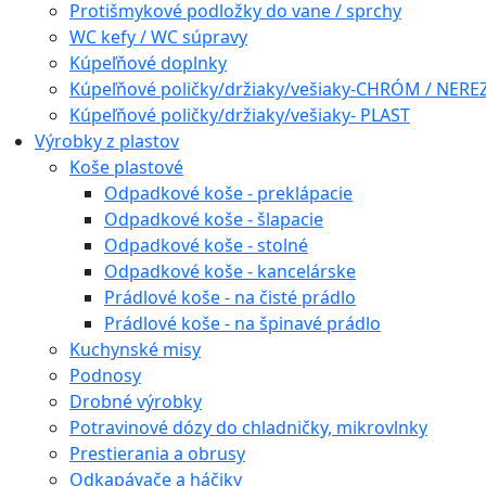
Protišmykové podložky do vane / sprchy
WC kefy / WC súpravy
Kúpeľňové doplnky
Kúpeľňové poličky/držiaky/vešiaky-CHRÓM / NERE
Kúpeľňové poličky/držiaky/vešiaky- PLAST
Výrobky z plastov
Koše plastové
Odpadkové koše - preklápacie
Odpadkové koše - šlapacie
Odpadkové koše - stolné
Odpadkové koše - kancelárske
Prádlové koše - na čisté prádlo
Prádlové koše - na špinavé prádlo
Kuchynské misy
Podnosy
Drobné výrobky
Potravinové dózy do chladničky, mikrovlnky
Prestierania a obrusy
Odkapávače a háčiky