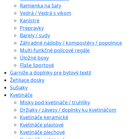
Ramienka na šaty
Vedrá / Vedrá s vikom
Kanistre
Prepravky
Barely / sudy
Záhradné nádoby / kompostéry / popolnice
Multi-funkčné policové regále
Úložné boxy
Fľaše športové
Garniže a doplnky pre bytový textil
Žehliace dosky
Sušiaky
Kvetináče
Misky pod kvetináče / truhlíky
Držiaky / závesy / doplnky ku kvetináčom
Kvetináče keramické
Kvetináče plastové
Kvetináče plechové