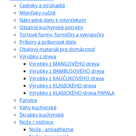
Cedníky a strúhadlá
Mlynčeky ručné
Náhradné diely k mlynčekom
Ostatné kuchynské potreby
Tortové formy, formičky a vykrajočky
Príbory a príborové diely
Obalový materiál pre domácnosť
Výrobky z dreva
Výrobky z MANGOVÉHO dreva
Výrobky z BAMBUSOVÉHO dreva
Výrobky z KAUČUKOVÉHO dreva
Výrobky z KLASICKÉHO dreva
Výrobky z KLASICKÉHO dreva PAPALA
Panvice
Váhy kuchynské
Škrabky kuchynské
Nože / nožnice
Nože - antiadhézne