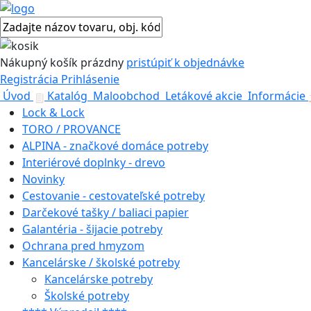
Nákupný košík
prázdny
pristúpiť k objednávke
Registrácia
Prihlásenie
Úvod
Katalóg
Maloobchod
Letákové akcie
Informácie
Lock & Lock
TORO / PROVANCE
ALPINA - značkové domáce potreby
Interiérové doplnky - drevo
Novinky
Cestovanie - cestovateľské potreby
Darčekové tašky / baliaci papier
Galantéria - šijacie potreby
Ochrana pred hmyzom
Kancelárske / školské potreby
Kancelárske potreby
Školské potreby