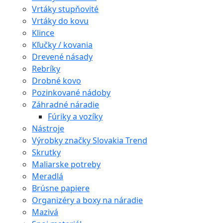
Vrtáky stupňovité
Vrtáky do kovu
Klince
Kľučky / kovania
Drevené násady
Rebríky
Drobné kovo
Pozinkované nádoby
Záhradné náradie
Fúriky a vozíky
Nástroje
Výrobky značky Slovakia Trend
Skrutky
Maliarske potreby
Meradlá
Brúsne papiere
Organizéry a boxy na náradie
Mazivá