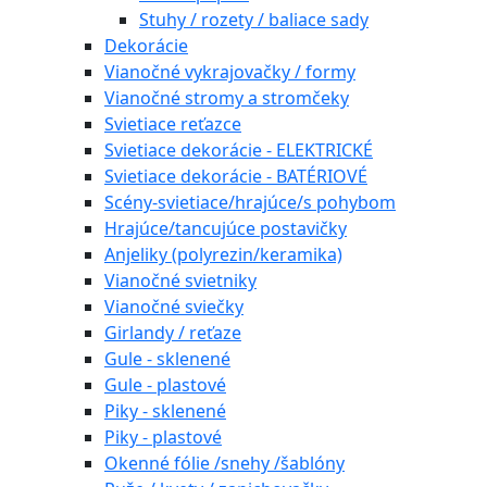
Stuhy / rozety / baliace sady
Dekorácie
Vianočné vykrajovačky / formy
Vianočné stromy a stromčeky
Svietiace reťazce
Svietiace dekorácie - ELEKTRICKÉ
Svietiace dekorácie - BATÉRIOVÉ
Scény-svietiace/hrajúce/s pohybom
Hrajúce/tancujúce postavičky
Anjeliky (polyrezin/keramika)
Vianočné svietniky
Vianočné sviečky
Girlandy / reťaze
Gule - sklenené
Gule - plastové
Piky - sklenené
Piky - plastové
Okenné fólie /snehy /šablóny