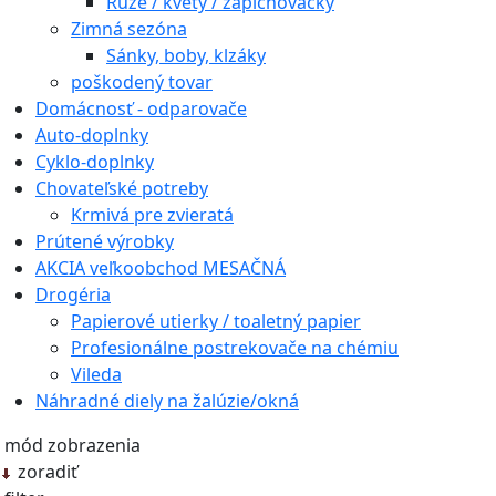
Ruže / kvety / zapichovačky
Zimná sezóna
Sánky, boby, klzáky
poškodený tovar
Domácnosť - odparovače
Auto-doplnky
Cyklo-doplnky
Chovateľské potreby
Krmivá pre zvieratá
Prútené výrobky
AKCIA veľkoobchod MESAČNÁ
Drogéria
Papierové utierky / toaletný papier
Profesionálne postrekovače na chémiu
Vileda
Náhradné diely na žalúzie/okná
mód zobrazenia
zoradiť