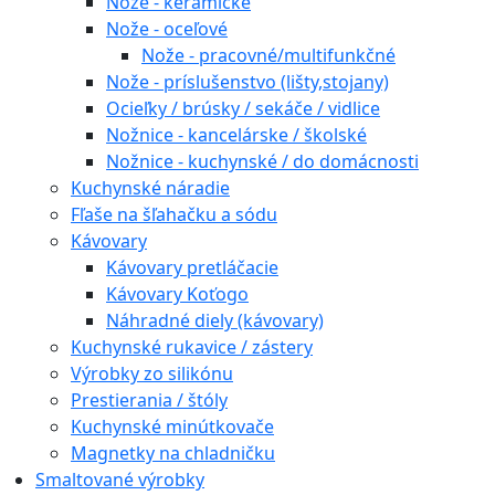
Nože - keramické
Nože - oceľové
Nože - pracovné/multifunkčné
Nože - príslušenstvo (lišty,stojany)
Ocieľky / brúsky / sekáče / vidlice
Nožnice - kancelárske / školské
Nožnice - kuchynské / do domácnosti
Kuchynské náradie
Fľaše na šľahačku a sódu
Kávovary
Kávovary pretláčacie
Kávovary Koťogo
Náhradné diely (kávovary)
Kuchynské rukavice / zástery
Výrobky zo silikónu
Prestierania / štóly
Kuchynské minútkovače
Magnetky na chladničku
Smaltované výrobky