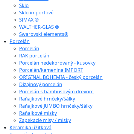
Sklo
Sklo importové
SIMAX ®
WALTHER-GLAS ®
Swarovski elements®
Porcelán
Porcelán
RAK porcelán
Porcelán nedekorovaný - kusovky
Porcelán/kamenina IMPORT
ORIGINAL BOHEMIA - český porcelán
Dizajnový porcelán
Porcelán s bambusovým drevom
Raňajkové hrnčeky/šálky
Raňajkové JUMBO hrnčeky/šálky
Raňajkové misky
Zapekacie misy / misky
Keramika úžitková