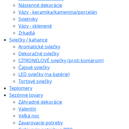
Nástenné dekorácie
Vázy - keramika/kamenina/porcelán
Svietniky
Vázy - sklenené
Zrkadlá
Sviečky / kahance
Aromatické sviečky
Dekoračné sviečky
CITRONELOVÉ sviečky (proti komárom)
Čajové sviečky
LED sviečky (na batérie)
Tortové sviečky
Teplomery
Sezónne tovary
Záhradné dekorácie
Valentín
Veľká noc
Zavarovacie potreby