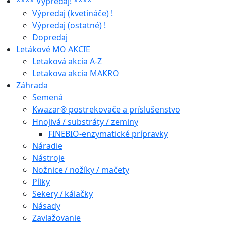
**** Výpredaj! ****
Výpredaj (kvetináče) !
Výpredaj (ostatné) !
Dopredaj
Letákové MO AKCIE
Letaková akcia A-Z
Letakova akcia MAKRO
Záhrada
Semená
Kwazar® postrekovače a príslušenstvo
Hnojivá / substráty / zeminy
FINEBIO-enzymatické prípravky
Náradie
Nástroje
Nožnice / nožíky / mačety
Pílky
Sekery / kálačky
Násady
Zavlažovanie