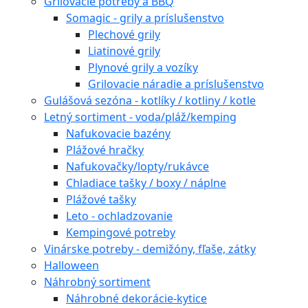
Grilovacie potreby a BBQ
Somagic - grily a príslušenstvo
Plechové grily
Liatinové grily
Plynové grily a vozíky
Grilovacie náradie a príslušenstvo
Gulášová sezóna - kotlíky / kotliny / kotle
Letný sortiment - voda/pláž/kemping
Nafukovacie bazény
Plážové hračky
Nafukovačky/lopty/rukávce
Chladiace tašky / boxy / náplne
Plážové tašky
Leto - ochladzovanie
Kempingové potreby
Vinárske potreby - demižóny, fľaše, zátky
Halloween
Náhrobný sortiment
Náhrobné dekorácie-kytice