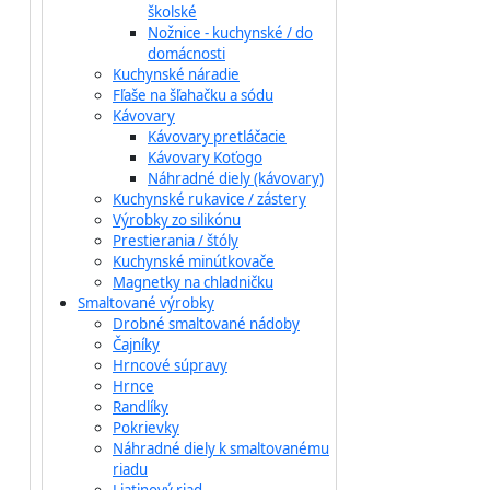
školské
Nožnice - kuchynské / do
domácnosti
Kuchynské náradie
Fľaše na šľahačku a sódu
Kávovary
Kávovary pretláčacie
Kávovary Koťogo
Náhradné diely (kávovary)
Kuchynské rukavice / zástery
Výrobky zo silikónu
Prestierania / štóly
Kuchynské minútkovače
Magnetky na chladničku
Smaltované výrobky
Drobné smaltované nádoby
Čajníky
Hrncové súpravy
Hrnce
Randlíky
Pokrievky
Náhradné diely k smaltovanému
riadu