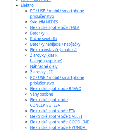
Elektro
PC / USB / mobil / smartphone
príslušenstvo
Svietidlá NEDES
Elektrické spotrebiče TESLA
Baterky
Ručné svietidlá
Baterky nabíjacie / nabíjačky
Elektro inštalačný materiál
Žiarovky (klasik,
halogén,úsporné)
Náhradné diely
Žiarovky LED
PC / USB / mobil / smartphone
príslušenstvo
Elektrické spotrebiče BRAVO
Váhy osobné
Elektrické spotrebiče
CONCEPT/UFESA
Elektrické spotrebiče ETA
Elektrické spotrebiče GALLET
Elektrické spotrebiče GOODLINE
Elektrické spotrebiče HYUNDAI