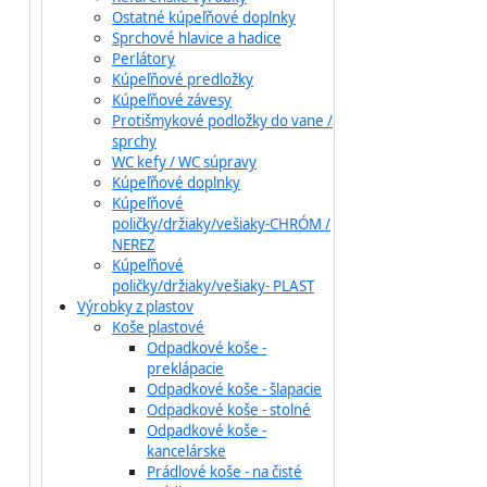
Ostatné kúpeľňové doplnky
Sprchové hlavice a hadice
Perlátory
Kúpeľňové predložky
Kúpeľňové závesy
Protišmykové podložky do vane /
sprchy
WC kefy / WC súpravy
Kúpeľňové doplnky
Kúpeľňové
poličky/držiaky/vešiaky-CHRÓM /
NEREZ
Kúpeľňové
poličky/držiaky/vešiaky- PLAST
Výrobky z plastov
Koše plastové
Odpadkové koše -
preklápacie
Odpadkové koše - šlapacie
Odpadkové koše - stolné
Odpadkové koše -
kancelárske
Prádlové koše - na čisté