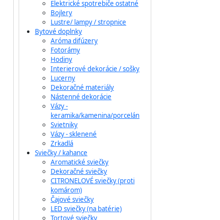
Elektrické spotrebiče ostatné
Bojlery
Lustre/ lampy / stropnice
Bytové doplnky
Aróma difúzery
Fotorámy
Hodiny
Interierové dekorácie / sošky
Lucerny
Dekoračné materiály
Nástenné dekorácie
Vázy -
keramika/kamenina/porcelán
Svietniky
Vázy - sklenené
Zrkadlá
Sviečky / kahance
Aromatické sviečky
Dekoračné sviečky
CITRONELOVÉ sviečky (proti
komárom)
Čajové sviečky
LED sviečky (na batérie)
Tortové sviečky