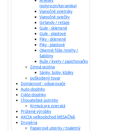
Anjeliky
(polyrezin/keramika)
Vianočné svietniky
Vianočné sviečky
Girlandy / reťaze
Gule - sklenené
Gule - plastové
Piky - sklenené
Piky - plastové
Okenné fólie /snehy /
šablóny
Ruže / kvety / zapichovačky
Zimná sezóna
Sánky, boby, klzáky
poškodený tovar
Domácnosť - odparovače
Auto-doplnky
Cyklo-doplnky
Chovateľské potreby
Krmivá pre zvieratá
Prútené výrobky
AKCIA veľkoobchod MESAČNÁ
Drogéria
Papierové utierky / toaletný