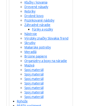
Kľučky / kovania
Drevené násady
Rebríky
Drobné kovo
Pozinkované nádoby
Záhradné náradie
Fúriky a vozíky
Nástroje
Výrobky značky Slovakia Trend
Skrutky
Maliarske potreby
Meradlá
Brúsne papiere
Organizéry a boxy na náradie
Mazivá
Spoj.materiál
Spoj.materiál
Spoj.materiál
Spoj.materiál
Spoj.materiál
Spoj.materiál
Spoj.materiál
Rohože
PÁRTY sortiment