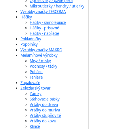
Oprašováky / pávie perá
Mikroutierky / handry / utierky
Výrobky značky TESCOMA
Háčiky
Háčiky - samolepiace
Háčiky - prísavné
Háčiky - nabíjacie
Pokladničky
Popoľníky
Výrobky značky MAKRO
Melamínové výrobky
Misy / misky
Podnosy / tácky
Poháre
Taniere
Zapaľovače
Železiarský tovar
Zámky
Sťahovacie pásky
Vrtáky do dreva
Vrtáky do muriva
Vrtáky stupňovité
Vrtáky do kovu
Klince