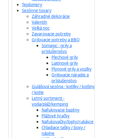
Teplomery
Sezónne tovary
Záhradné dekorácie
Valentín
Veľká noc
Zavarovacie potreby
Grilovacie potreby a BBQ
Somagic - grily a
príslušenstvo
Plechové grily
Liatinové grily
Plynové grily a vozíky
Grilovacie náradie a
príslušenstvo
Gulášová sezóna - kotlíky / kotliny
/ kotle
Letný sortiment -
voda/pláž/kemping
Nafukovacie bazény
Plážové hračky
Nafukovačky/lopty/rukávce
Chladiace tašky / boxy /
náplne