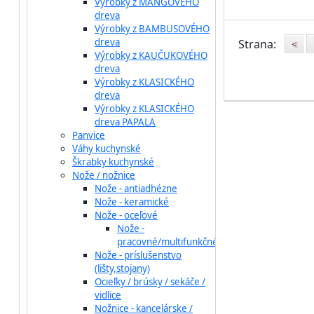
Výrobky z MANGOVÉHO
dreva
Výrobky z BAMBUSOVÉHO
dreva
Strana:
<
Výrobky z KAUČUKOVÉHO
dreva
Výrobky z KLASICKÉHO
dreva
Výrobky z KLASICKÉHO
dreva PAPALA
Panvice
Váhy kuchynské
Škrabky kuchynské
Nože / nožnice
Nože - antiadhézne
Nože - keramické
Nože - oceľové
Nože -
pracovné/multifunkčné
Nože - príslušenstvo
(lišty,stojany)
Ocieľky / brúsky / sekáče /
vidlice
Nožnice - kancelárske /