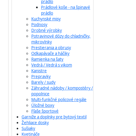
prádlo
Prádlové koše - na špinavé
prádlo
Kuchynské misy
Podnosy
Drobné výrobky
Potravinové dózy do chladničky,
mikrovlnky
Prestierania a obrusy
Odkapávače a háčiky
Ramienka na šaty
Vedrá / Vedrá s vikom
Kanistre
Prepravky
Barely / sudy
Záhradné nádoby / kompostéry /
popolnice
Multi-funkčné policové regále
Úložné boxy
Fľaše športové
Garniže a doplnky pre bytový textil
Žehliace dosky
Sušiaky
Kvetináče