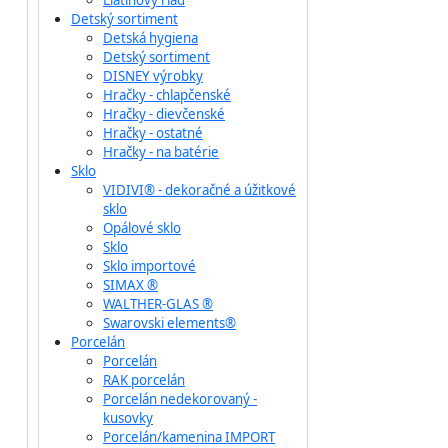
Liatinový riad
Detský sortiment
Detská hygiena
Detský sortiment
DISNEY výrobky
Hračky - chlapčenské
Hračky - dievčenské
Hračky - ostatné
Hračky - na batérie
Sklo
VIDIVI® - dekoračné a úžitkové
sklo
Opálové sklo
Sklo
Sklo importové
SIMAX ®
WALTHER-GLAS ®
Swarovski elements®
Porcelán
Porcelán
RAK porcelán
Porcelán nedekorovaný -
kusovky
Porcelán/kamenina IMPORT