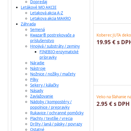
Dopredaj
Letákové MO AKCIE
Letaková akcia A-Z
Letakova akcia MAKRO
Záhrada
Semená
Kwazar® postrekovače a
Koberec JUTA dek
príslušenstvo
19.95 € s DP
Hnojivá / substráty / zeminy
FINEBIO-enzymatické
prípravky
Náradie
Nástroje
Nožnice / nožíky / mačety
Pílky
Sekery / kálačky
Násady
Zavlažovanie
Veko na šľahanie n
Nádoby / kompostéry /
2.95 € s DPH
popolnice / prepravky
Rukavice / ochranné pomôcky
Plachty / textílie / vrecia
Drôty / laná / pásky / povrazy
Ostatné