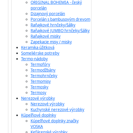
ORIGINAL BOHEMIA - český
porcelán
Dizajnový porcelán
Porcelán s bambusovým drevom
Raňajkové hrnčeky/šálky
Raňajkové JUMBO hrnčeky/šálky
Raňajkové misky
Zapekacie misy / misky
Keramika úžitková
Someliérske potreby
Termo-nádoby
Termofóry
Termodžbány
Termohrnčeky
Termomisy
Termosky
Termosy
Nerezové výrobky
Nerezové výrobky
Kuchynské nerezové výrobky
Kúpeľňové doplnky
Kúpeľňové doplnky značky
VOSKA
Kefárenské výrobky