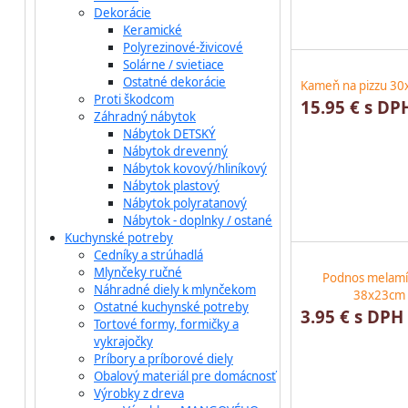
Dekorácie
Keramické
Polyrezinové-živicové
Solárne / svietiace
Ostatné dekorácie
Kameň na pizzu 3
Proti škodcom
15.95 € s DP
Záhradný nábytok
Nábytok DETSKÝ
Nábytok drevenný
Nábytok kovový/hliníkový
Nábytok plastový
Nábytok polyratanový
Nábytok - doplnky / ostané
Kuchynské potreby
Cedníky a strúhadlá
Mlynčeky ručné
Podnos melamí
Náhradné diely k mlynčekom
38x23cm 
Ostatné kuchynské potreby
3.95 € s DPH
Tortové formy, formičky a
vykrajočky
Príbory a príborové diely
Obalový materiál pre domácnosť
Výrobky z dreva