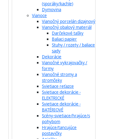
(sporáky/kachle)
Dymovina
Vianoce
Vianočný porcelán dizajnový
Vianočný obalový materiál
Darčekové tašky
Baliaci papier
Stuhy / rozety / baliace
sady
Dekorácie
Vianočné vykrajovačky /
formy
Vianočné stromy a
stromčeky
Svietiace reťazce
Svietiace dekorácie -
ELEKTRICKÉ
Svietiace dekorácie -
BATÉRIOVÉ
Scény-svietiace/hrajúce/s
pohybom
Hrajúce/tancujúce
postavičky