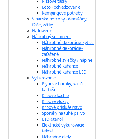
Plážové tašky
Leto - ochladzovanie
Kempingové potreby
Vinárske potreby - demižóny,
fľaše, zátky
Halloween
Náhrobný sortiment
Náhrobné dekorácie-kytice
Náhrobné dekorácie-
zaťažené
Náhrobné sviečky / náplne
Náhrobné kahance
Náhrobné kahance LED
Vykurovanie
Plynové horáky, variče,
kartuše
Krbové kachle
Krbové vložky
Krbové príslušenstvo
Sporáky na tuhé palivo
BIO-etanol
Elektrické vykurovacie
telesá
Náhradné diely