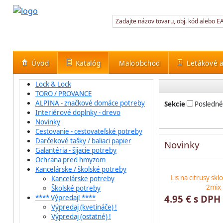
Úvod
Katalóg
Maloobchod
Letákové a
Lock & Lock
TORO / PROVANCE
ALPINA - značkové domáce potreby
Sekcie
Posledné
Interiérové doplnky - drevo
Novinky
Cestovanie - cestovateľské potreby
Darčekové tašky / baliaci papier
Novinky
Galantéria - šijacie potreby
Ochrana pred hmyzom
Kancelárske / školské potreby
Lis na citrusy sk
Kancelárske potreby
2mix
Školské potreby
4.95 € s DPH
**** Výpredaj! ****
Výpredaj (kvetináče) !
Výpredaj (ostatné) !