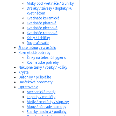
Misky pod kvetináče / truhlíky
Držiaky / závesy / doplnky ku
kvetináčom
Kvetináče keramické
Kvetináče plastové
Kvetináče plechové
Kvetináče ratanové
Krhly / krhličky
Rozprašovače
Štipce a šnúry na prádlo
Kozmetické potreby
Žinky na telesnú hygienu
Kozmetické potreby
Nákupné tašky / vozíky / košíky
Kryštál
Dáždniky / pršiplášte
Darčekové predmety
Upratovanie
Mechanické metly
Lopatky / metličky
Metly / zmetátky / súpravy
Mopy / náhrady na mopy
Stierky na okná / podlahy