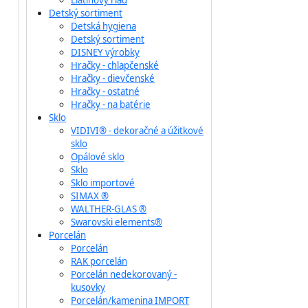
Liatinový riad
Detský sortiment
Detská hygiena
Detský sortiment
DISNEY výrobky
Hračky - chlapčenské
Hračky - dievčenské
Hračky - ostatné
Hračky - na batérie
Sklo
VIDIVI® - dekoračné a úžitkové
sklo
Opálové sklo
Sklo
Sklo importové
SIMAX ®
WALTHER-GLAS ®
Swarovski elements®
Porcelán
Porcelán
RAK porcelán
Porcelán nedekorovaný -
kusovky
Porcelán/kamenina IMPORT