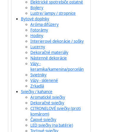
Elektrické spotrebiče ostatné
Bojlery
Lustre/ lampy / stropnice
Bytové doplnky
Aróma difúzery
Fotorámy
Hodiny
Interierové dekorácie / sošky
Lucerny
Dekoračné materiály
Nástenné dekorácie
Vázy -
keramika/kamenina/porcelán
Svietniky
Vázy - sklenené
Zrkadlá
Sviečky / kahance
Aromatické sviečky
Dekoračné sviečky
CITRONELOVÉ sviečky (proti
komárom)
Čajové sviečky
LED sviečky (na batérie)
Tortové sviečky