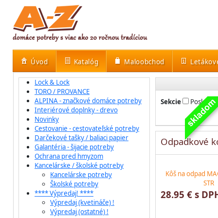
Úvod
Katalóg
Maloobchod
Letákov
Lock & Lock
TORO / PROVANCE
ALPINA - značkové domáce potreby
Sekcie
Posledné
Interiérové doplnky - drevo
Novinky
Cestovanie - cestovateľské potreby
Darčekové tašky / baliaci papier
Odpadkové ko
Galantéria - šijacie potreby
Ochrana pred hmyzom
Kancelárske / školské potreby
Kôš na odpad MA
Kancelárske potreby
STR
Školské potreby
28.95 € s DP
**** Výpredaj! ****
Výpredaj (kvetináče) !
Výpredaj (ostatné) !