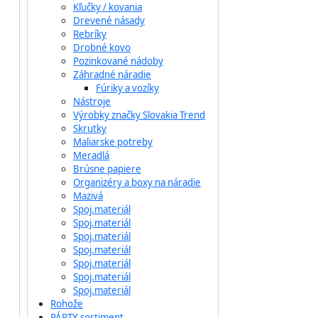
Kľučky / kovania
Drevené násady
Rebríky
Drobné kovo
Pozinkované nádoby
Záhradné náradie
Fúriky a vozíky
Nástroje
Výrobky značky Slovakia Trend
Skrutky
Maliarske potreby
Meradlá
Brúsne papiere
Organizéry a boxy na náradie
Mazivá
Spoj.materiál
Spoj.materiál
Spoj.materiál
Spoj.materiál
Spoj.materiál
Spoj.materiál
Spoj.materiál
Rohože
PÁRTY sortiment