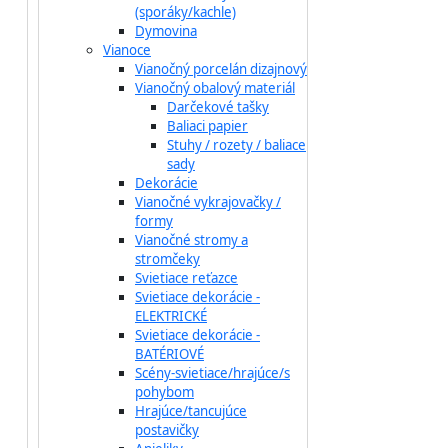
(sporáky/kachle)
Dymovina
Vianoce
Vianočný porcelán dizajnový
Vianočný obalový materiál
Darčekové tašky
Baliaci papier
Stuhy / rozety / baliace
sady
Dekorácie
Vianočné vykrajovačky /
formy
Vianočné stromy a
stromčeky
Svietiace reťazce
Svietiace dekorácie -
ELEKTRICKÉ
Svietiace dekorácie -
BATÉRIOVÉ
Scény-svietiace/hrajúce/s
pohybom
Hrajúce/tancujúce
postavičky