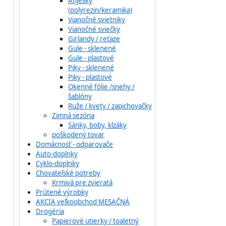
Anjeliky
(polyrezin/keramika)
Vianočné svietniky
Vianočné sviečky
Girlandy / reťaze
Gule - sklenené
Gule - plastové
Piky - sklenené
Piky - plastové
Okenné fólie /snehy /
šablóny
Ruže / kvety / zapichovačky
Zimná sezóna
Sánky, boby, klzáky
poškodený tovar
Domácnosť - odparovače
Auto-doplnky
Cyklo-doplnky
Chovateľské potreby
Krmivá pre zvieratá
Prútené výrobky
AKCIA veľkoobchod MESAČNÁ
Drogéria
Papierové utierky / toaletný