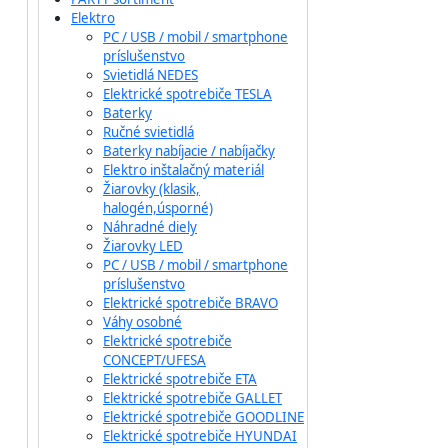
Elektro
PC / USB / mobil / smartphone
príslušenstvo
Svietidlá NEDES
Elektrické spotrebiče TESLA
Baterky
Ručné svietidlá
Baterky nabíjacie / nabíjačky
Elektro inštalačný materiál
Žiarovky (klasik,
halogén,úsporné)
Náhradné diely
Žiarovky LED
PC / USB / mobil / smartphone
príslušenstvo
Elektrické spotrebiče BRAVO
Váhy osobné
Elektrické spotrebiče
CONCEPT/UFESA
Elektrické spotrebiče ETA
Elektrické spotrebiče GALLET
Elektrické spotrebiče GOODLINE
Elektrické spotrebiče HYUNDAI