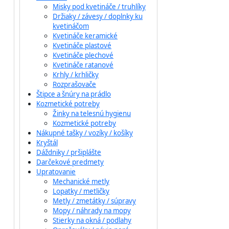
Misky pod kvetináče / truhlíky
Držiaky / závesy / doplnky ku
kvetináčom
Kvetináče keramické
Kvetináče plastové
Kvetináče plechové
Kvetináče ratanové
Krhly / krhličky
Rozprašovače
Štipce a šnúry na prádlo
Kozmetické potreby
Žinky na telesnú hygienu
Kozmetické potreby
Nákupné tašky / vozíky / košíky
Kryštál
Dáždniky / pršiplášte
Darčekové predmety
Upratovanie
Mechanické metly
Lopatky / metličky
Metly / zmetátky / súpravy
Mopy / náhrady na mopy
Stierky na okná / podlahy