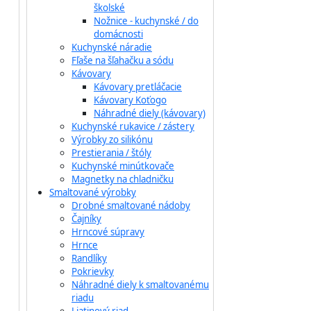
školské
Nožnice - kuchynské / do
domácnosti
Kuchynské náradie
Fľaše na šľahačku a sódu
Kávovary
Kávovary pretláčacie
Kávovary Koťogo
Náhradné diely (kávovary)
Kuchynské rukavice / zástery
Výrobky zo silikónu
Prestierania / štóly
Kuchynské minútkovače
Magnetky na chladničku
Smaltované výrobky
Drobné smaltované nádoby
Čajníky
Hrncové súpravy
Hrnce
Randlíky
Pokrievky
Náhradné diely k smaltovanému
riadu