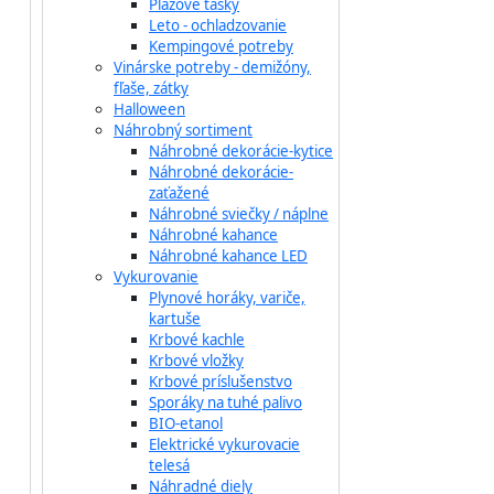
Plážové tašky
Leto - ochladzovanie
Kempingové potreby
Vinárske potreby - demižóny,
fľaše, zátky
Halloween
Náhrobný sortiment
Náhrobné dekorácie-kytice
Náhrobné dekorácie-
zaťažené
Náhrobné sviečky / náplne
Náhrobné kahance
Náhrobné kahance LED
Vykurovanie
Plynové horáky, variče,
kartuše
Krbové kachle
Krbové vložky
Krbové príslušenstvo
Sporáky na tuhé palivo
BIO-etanol
Elektrické vykurovacie
telesá
Náhradné diely