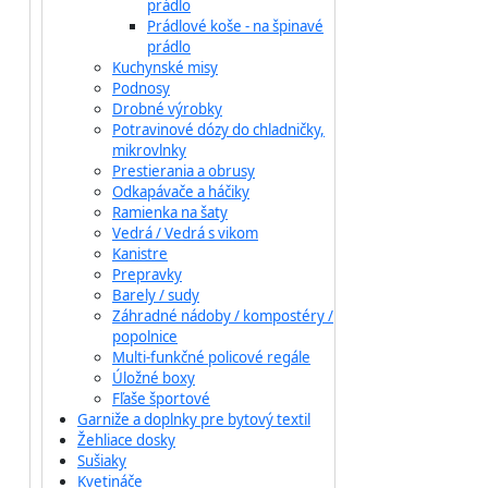
prádlo
Prádlové koše - na špinavé
prádlo
Kuchynské misy
Podnosy
Drobné výrobky
Potravinové dózy do chladničky,
mikrovlnky
Prestierania a obrusy
Odkapávače a háčiky
Ramienka na šaty
Vedrá / Vedrá s vikom
Kanistre
Prepravky
Barely / sudy
Záhradné nádoby / kompostéry /
popolnice
Multi-funkčné policové regále
Úložné boxy
Fľaše športové
Garniže a doplnky pre bytový textil
Žehliace dosky
Sušiaky
Kvetináče