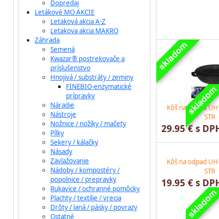
Dopredaj
Letákové MO AKCIE
Letaková akcia A-Z
Letakova akcia MAKRO
Záhrada
Semená
Kwazar® postrekovače a
príslušenstvo
Hnojivá / substráty / zeminy
FINEBIO-enzymatické
prípravky
Náradie
Kôš na odpad UH
Nástroje
STR
Nožnice / nožíky / mačety
29.95 € s DP
Pílky
Sekery / kálačky
Násady
Zavlažovanie
Kôš na odpad UH
Nádoby / kompostéry /
STR
popolnice / prepravky
19.95 € s DP
Rukavice / ochranné pomôcky
Plachty / textílie / vrecia
Drôty / laná / pásky / povrazy
Ostatné