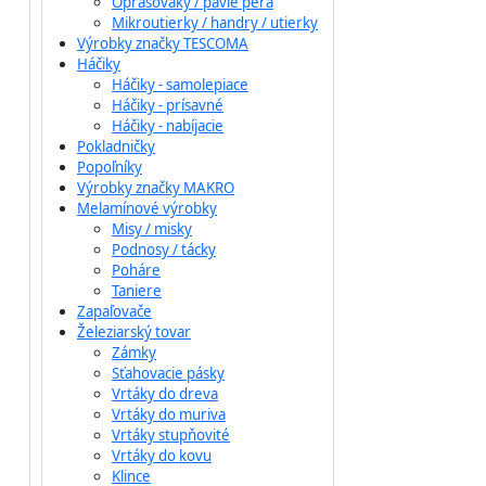
Oprašováky / pávie perá
Mikroutierky / handry / utierky
Výrobky značky TESCOMA
Háčiky
Háčiky - samolepiace
Háčiky - prísavné
Háčiky - nabíjacie
Pokladničky
Popoľníky
Výrobky značky MAKRO
Melamínové výrobky
Misy / misky
Podnosy / tácky
Poháre
Taniere
Zapaľovače
Železiarský tovar
Zámky
Sťahovacie pásky
Vrtáky do dreva
Vrtáky do muriva
Vrtáky stupňovité
Vrtáky do kovu
Klince