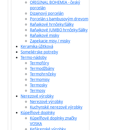
ORIGINAL BOHEMIA - český
porcelán
Dizajnový porcelán
Porcelán s bambusovým drevom
Raňajkové hrnčeky/šálky
Raňajkové JUMBO hrnčeky/šálky
Raňajkové misky
Zapekacie misy / misky
Keramika úžitková
Someliérske potreby
Termo-nádoby
Termofóry
Termodžbány
Termohrnčeky
Termomisy
Termosky
Termosy
Nerezové výrobky
Nerezové výrobky
Kuchynské nerezové výrobky
Kúpeľňové doplnky
Kúpeľňové doplnky značky
VOSKA
Kefárenské výrobky