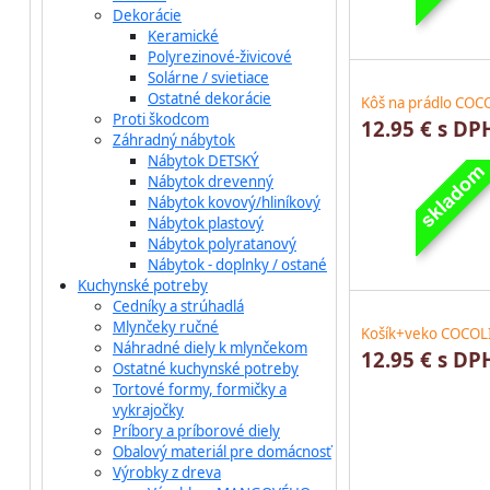
Dekorácie
Keramické
Polyrezinové-živicové
Solárne / svietiace
Ostatné dekorácie
Kôš na prádlo COC
Proti škodcom
12.95 € s DP
Záhradný nábytok
Nábytok DETSKÝ
Nábytok drevenný
Nábytok kovový/hliníkový
Nábytok plastový
Nábytok polyratanový
Nábytok - doplnky / ostané
Kuchynské potreby
Cedníky a strúhadlá
Mlynčeky ručné
Košík+veko COCOLI
Náhradné diely k mlynčekom
12.95 € s DP
Ostatné kuchynské potreby
Tortové formy, formičky a
vykrajočky
Príbory a príborové diely
Obalový materiál pre domácnosť
Výrobky z dreva