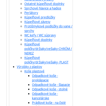
Ostatné kúpeľňové doplnky
Sprchové hlavice a hadice
Perlátory
Kúpeľňové predložky
Kúpeľňové závesy
Protišmykové podložky do vane /
sprchy
WC kefy / WC súpravy
Kúpeľňové doplnky
Kúpeľňové
poličky/držiaky/vešiaky-CHRÓM /
NEREZ
Kúpeľňové
poličky/držiaky/vešiaky- PLAST
Výrobky z plastov
Koše plastové
Odpadkové koše -
preklápacie
Odpadkové koše - šlapacie
Odpadkové koše - stolné
Odpadkové koše -
kancelárske
Prádlové koše - na čisté