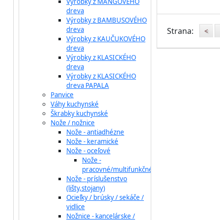
Výrobky z MANGOVÉHO
dreva
Výrobky z BAMBUSOVÉHO
dreva
Strana:
<
Výrobky z KAUČUKOVÉHO
dreva
Výrobky z KLASICKÉHO
dreva
Výrobky z KLASICKÉHO
dreva PAPALA
Panvice
Váhy kuchynské
Škrabky kuchynské
Nože / nožnice
Nože - antiadhézne
Nože - keramické
Nože - oceľové
Nože -
pracovné/multifunkčné
Nože - príslušenstvo
(lišty,stojany)
Ocieľky / brúsky / sekáče /
vidlice
Nožnice - kancelárske /