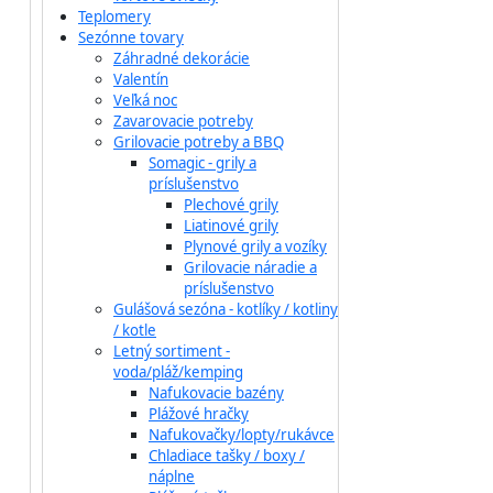
Teplomery
Sezónne tovary
Záhradné dekorácie
Valentín
Veľká noc
Zavarovacie potreby
Grilovacie potreby a BBQ
Somagic - grily a
príslušenstvo
Plechové grily
Liatinové grily
Plynové grily a vozíky
Grilovacie náradie a
príslušenstvo
Gulášová sezóna - kotlíky / kotliny
/ kotle
Letný sortiment -
voda/pláž/kemping
Nafukovacie bazény
Plážové hračky
Nafukovačky/lopty/rukávce
Chladiace tašky / boxy /
náplne