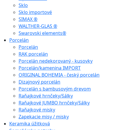
Sklo
Sklo importové
SIMAX ®
WALTHER-GLAS ®
Swarovski elements®
Porcelán
Porcelán
RAK porcelán
Porcelán nedekorovaný - kusovky
Porcelán/kamenina IMPORT
ORIGINAL BOHEMIA - český porcelán
Dizajnový porcelán
Porcelán s bambusovým drevom
Raňajkové hrnčeky/šálky
Raňajkové JUMBO hrnčeky/šálky
Raňajkové misky
Zapekacie misy / misky
Keramika úžitková