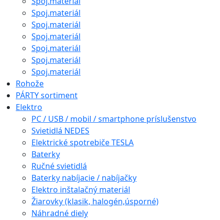
Spoj.materiál
Spoj.materiál
Spoj.materiál
Spoj.materiál
Spoj.materiál
Spoj.materiál
Spoj.materiál
Rohože
PÁRTY sortiment
Elektro
PC / USB / mobil / smartphone príslušenstvo
Svietidlá NEDES
Elektrické spotrebiče TESLA
Baterky
Ručné svietidlá
Baterky nabíjacie / nabíjačky
Elektro inštalačný materiál
Žiarovky (klasik, halogén,úsporné)
Náhradné diely