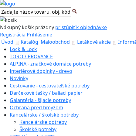
Nákupný košík
prázdny
pristúpiť k objednávke
Registrácia
Prihlásenie
Úvod
Katalóg
Maloobchod
Letákové akcie
Informá
Lock & Lock
TORO / PROVANCE
ALPINA - značkové domáce potreby
Interiérové doplnky - drevo
Novinky
Cestovanie - cestovateľské potreby
Darčekové tašky / baliaci papier
Galantéria - šijacie potreby
Ochrana pred hmyzom
Kancelárske / školské potreby
Kancelárske potreby
Školské potreby