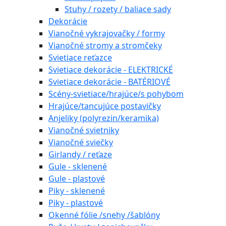
Stuhy / rozety / baliace sady
Dekorácie
Vianočné vykrajovačky / formy
Vianočné stromy a stromčeky
Svietiace reťazce
Svietiace dekorácie - ELEKTRICKÉ
Svietiace dekorácie - BATÉRIOVÉ
Scény-svietiace/hrajúce/s pohybom
Hrajúce/tancujúce postavičky
Anjeliky (polyrezin/keramika)
Vianočné svietniky
Vianočné sviečky
Girlandy / reťaze
Gule - sklenené
Gule - plastové
Piky - sklenené
Piky - plastové
Okenné fólie /snehy /šablóny