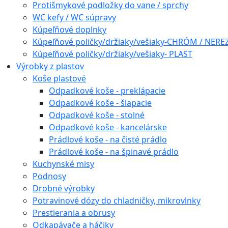
Protišmykové podložky do vane / sprchy
WC kefy / WC súpravy
Kúpeľňové doplnky
Kúpeľňové poličky/držiaky/vešiaky-CHRÓM / NERE
Kúpeľňové poličky/držiaky/vešiaky- PLAST
Výrobky z plastov
Koše plastové
Odpadkové koše - preklápacie
Odpadkové koše - šlapacie
Odpadkové koše - stolné
Odpadkové koše - kancelárske
Prádlové koše - na čisté prádlo
Prádlové koše - na špinavé prádlo
Kuchynské misy
Podnosy
Drobné výrobky
Potravinové dózy do chladničky, mikrovlnky
Prestierania a obrusy
Odkapávače a háčiky