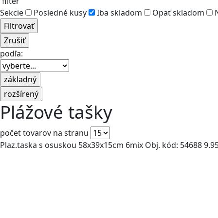
filter
Sekcie
Posledné kusy
Iba skladom
Opäť skladom
N
podľa:
Plážové tašky
počet tovarov na stranu
Plaz.taska s osuskou 58x39x15cm 6mix
Obj. kód: 54688
9.9