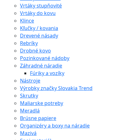
Vrtáky stupňovité
Vrtáky do kovu
Klince
Kľučky / kovania
Drevené násady
Rebríky
Drobné kovo
Pozinkované nádoby
Záhradné náradie
Fúriky a vozíky
Nástroje
Výrobky značky Slovakia Trend
Skrutky
Maliarske potreby
Meradlá
Brúsne papiere
Organizéry a boxy na náradie
Mazivá