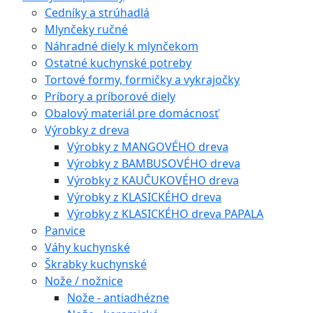
Cedníky a strúhadlá
Mlynčeky ručné
Náhradné diely k mlynčekom
Ostatné kuchynské potreby
Tortové formy, formičky a vykrajočky
Príbory a príborové diely
Obalový materiál pre domácnosť
Výrobky z dreva
Výrobky z MANGOVÉHO dreva
Výrobky z BAMBUSOVÉHO dreva
Výrobky z KAUČUKOVÉHO dreva
Výrobky z KLASICKÉHO dreva
Výrobky z KLASICKÉHO dreva PAPALA
Panvice
Váhy kuchynské
Škrabky kuchynské
Nože / nožnice
Nože - antiadhézne