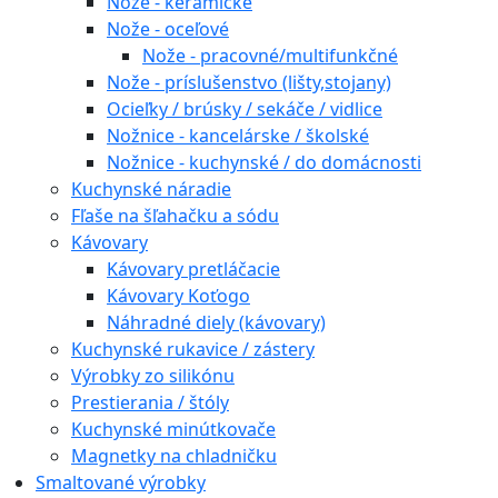
Nože - keramické
Nože - oceľové
Nože - pracovné/multifunkčné
Nože - príslušenstvo (lišty,stojany)
Ocieľky / brúsky / sekáče / vidlice
Nožnice - kancelárske / školské
Nožnice - kuchynské / do domácnosti
Kuchynské náradie
Fľaše na šľahačku a sódu
Kávovary
Kávovary pretláčacie
Kávovary Koťogo
Náhradné diely (kávovary)
Kuchynské rukavice / zástery
Výrobky zo silikónu
Prestierania / štóly
Kuchynské minútkovače
Magnetky na chladničku
Smaltované výrobky