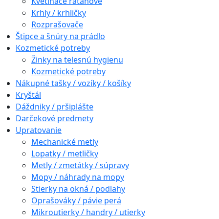
Kvetináče ratanové
Krhly / krhličky
Rozprašovače
Štipce a šnúry na prádlo
Kozmetické potreby
Žinky na telesnú hygienu
Kozmetické potreby
Nákupné tašky / vozíky / košíky
Kryštál
Dáždniky / pršiplášte
Darčekové predmety
Upratovanie
Mechanické metly
Lopatky / metličky
Metly / zmetátky / súpravy
Mopy / náhrady na mopy
Stierky na okná / podlahy
Oprašováky / pávie perá
Mikroutierky / handry / utierky