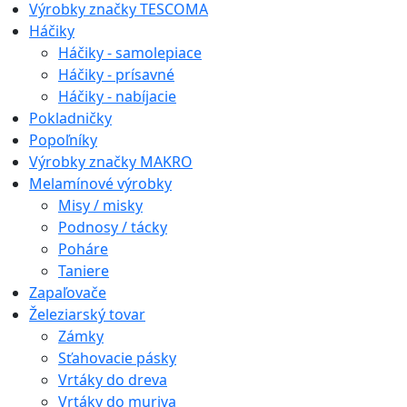
Výrobky značky TESCOMA
Háčiky
Háčiky - samolepiace
Háčiky - prísavné
Háčiky - nabíjacie
Pokladničky
Popoľníky
Výrobky značky MAKRO
Melamínové výrobky
Misy / misky
Podnosy / tácky
Poháre
Taniere
Zapaľovače
Železiarský tovar
Zámky
Sťahovacie pásky
Vrtáky do dreva
Vrtáky do muriva