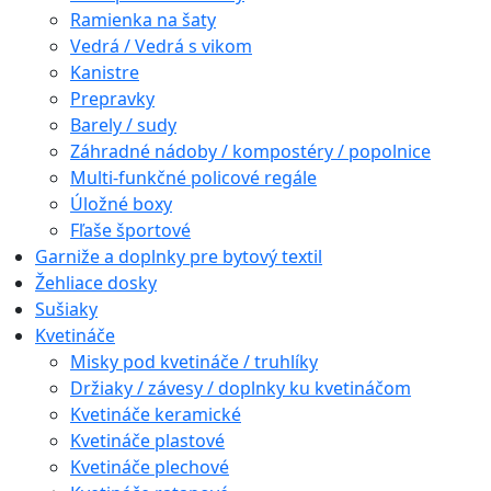
Ramienka na šaty
Vedrá / Vedrá s vikom
Kanistre
Prepravky
Barely / sudy
Záhradné nádoby / kompostéry / popolnice
Multi-funkčné policové regále
Úložné boxy
Fľaše športové
Garniže a doplnky pre bytový textil
Žehliace dosky
Sušiaky
Kvetináče
Misky pod kvetináče / truhlíky
Držiaky / závesy / doplnky ku kvetináčom
Kvetináče keramické
Kvetináče plastové
Kvetináče plechové