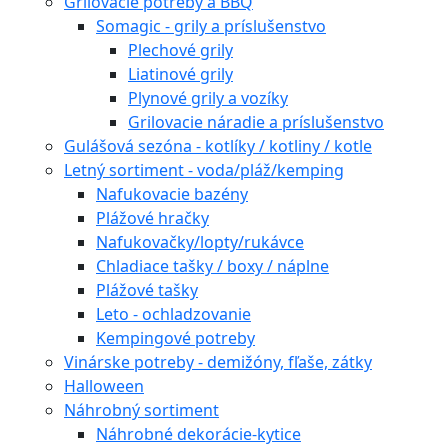
Grilovacie potreby a BBQ
Somagic - grily a príslušenstvo
Plechové grily
Liatinové grily
Plynové grily a vozíky
Grilovacie náradie a príslušenstvo
Gulášová sezóna - kotlíky / kotliny / kotle
Letný sortiment - voda/pláž/kemping
Nafukovacie bazény
Plážové hračky
Nafukovačky/lopty/rukávce
Chladiace tašky / boxy / náplne
Plážové tašky
Leto - ochladzovanie
Kempingové potreby
Vinárske potreby - demižóny, fľaše, zátky
Halloween
Náhrobný sortiment
Náhrobné dekorácie-kytice