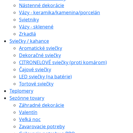
Nástenné dekorácie
Vázy - keramika/kamenina/porcelán
Svietniky
Vázy - sklenené
Zrkadlá
Sviečky / kahance
Aromatické sviečky
Dekoračné sviečky
CITRONELOVÉ sviečky (proti komárom)
Čajové sviečky
LED sviečky (na batérie)
Tortové sviečky
Teplomery
Sezónne tovary
Záhradné dekorácie
Valentín
Veľká noc
Zavarovacie potreby