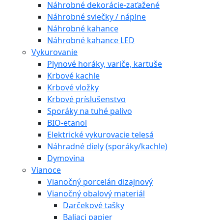
Náhrobné dekorácie-zaťažené
Náhrobné sviečky / náplne
Náhrobné kahance
Náhrobné kahance LED
Vykurovanie
Plynové horáky, variče, kartuše
Krbové kachle
Krbové vložky
Krbové príslušenstvo
Sporáky na tuhé palivo
BIO-etanol
Elektrické vykurovacie telesá
Náhradné diely (sporáky/kachle)
Dymovina
Vianoce
Vianočný porcelán dizajnový
Vianočný obalový materiál
Darčekové tašky
Baliaci papier