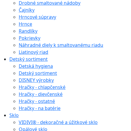
Drobné smaltované nádoby
Čajníky
Hrncové súpravy
Hrnce
Randlíky
Pokrievky
Náhradné diely k smaltovanému riadu
Liatinový riad
Detský sortiment
Detská hygiena
Detský sortiment
DISNEY výrobky
Hračky - chlapčenské
Hračky - dievčenské
Hračky - ostatné
Hračky - na batérie
Sklo
VIDIVI® - dekoračné a úžitkové sklo
Opálové sklo