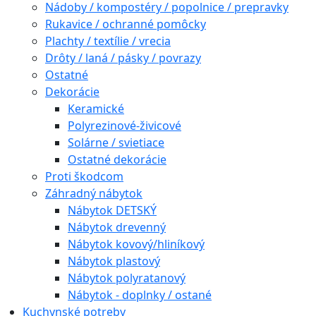
Nádoby / kompostéry / popolnice / prepravky
Rukavice / ochranné pomôcky
Plachty / textílie / vrecia
Drôty / laná / pásky / povrazy
Ostatné
Dekorácie
Keramické
Polyrezinové-živicové
Solárne / svietiace
Ostatné dekorácie
Proti škodcom
Záhradný nábytok
Nábytok DETSKÝ
Nábytok drevenný
Nábytok kovový/hliníkový
Nábytok plastový
Nábytok polyratanový
Nábytok - doplnky / ostané
Kuchynské potreby