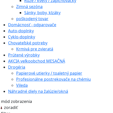
Ruže / kvety / zapichovačky
Zimná sezóna
Sánky, boby, klzáky
poškodený tovar
Domácnosť - odparovače
Auto-doplnky
Cyklo-doplnky
Chovateľské potreby
Krmivá pre zvieratá
Prútené výrobky
AKCIA veľkoobchod MESAČNÁ
Drogéria
Papierové utierky / toaletný papier
Profesionálne postrekovače na chémiu
Vileda
Náhradné diely na žalúzie/okná
mód zobrazenia
zoradiť