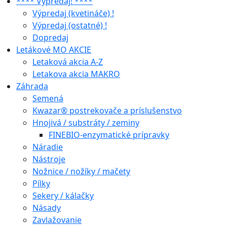
**** Výpredaj! ****
Výpredaj (kvetináče) !
Výpredaj (ostatné) !
Dopredaj
Letákové MO AKCIE
Letaková akcia A-Z
Letakova akcia MAKRO
Záhrada
Semená
Kwazar® postrekovače a príslušenstvo
Hnojivá / substráty / zeminy
FINEBIO-enzymatické prípravky
Náradie
Nástroje
Nožnice / nožíky / mačety
Pílky
Sekery / kálačky
Násady
Zavlažovanie