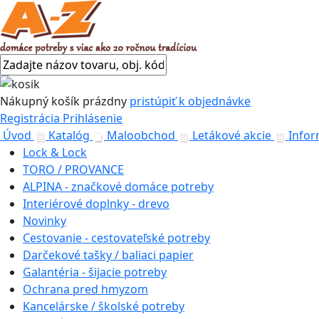
Nákupný košík
prázdny
pristúpiť k objednávke
Registrácia
Prihlásenie
Úvod
Katalóg
Maloobchod
Letákové akcie
Infor
Lock & Lock
TORO / PROVANCE
ALPINA - značkové domáce potreby
Interiérové doplnky - drevo
Novinky
Cestovanie - cestovateľské potreby
Darčekové tašky / baliaci papier
Galantéria - šijacie potreby
Ochrana pred hmyzom
Kancelárske / školské potreby