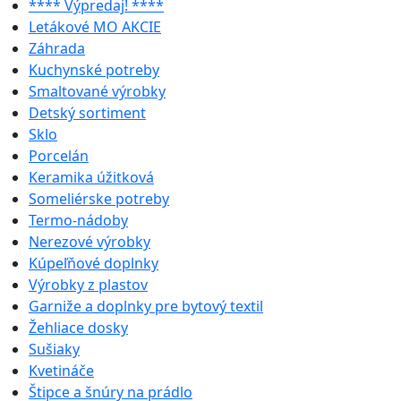
**** Výpredaj! ****
Letákové MO AKCIE
Záhrada
Kuchynské potreby
Smaltované výrobky
Detský sortiment
Sklo
Porcelán
Keramika úžitková
Someliérske potreby
Termo-nádoby
Nerezové výrobky
Kúpeľňové doplnky
Výrobky z plastov
Garniže a doplnky pre bytový textil
Žehliace dosky
Sušiaky
Kvetináče
Štipce a šnúry na prádlo