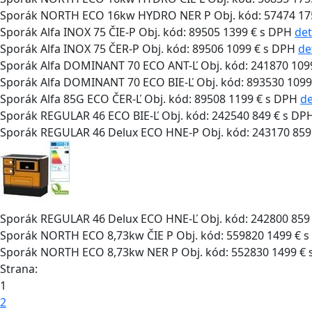
Sporák NORTH ECO 16kw HYDRO NER P
Obj. kód: 57474
17
Sporák Alfa INOX 75 ČIE-P
Obj. kód: 89505
1399 € s DPH
det
Sporák Alfa INOX 75 ČER-P
Obj. kód: 89506
1099 € s DPH
de
Sporák Alfa DOMINANT 70 ECO ANT-Ľ
Obj. kód: 241870
109
Sporák Alfa DOMINANT 70 ECO BIE-Ľ
Obj. kód: 893530
1099
Sporák Alfa 85G ECO ČER-Ľ
Obj. kód: 89508
1199 € s DPH
de
Sporák REGULAR 46 ECO BIE-Ľ
Obj. kód: 242540
849 € s DP
Sporák REGULAR 46 Delux ECO HNE-P
Obj. kód: 243170
859
Sporák REGULAR 46 Delux ECO HNE-Ľ
Obj. kód: 242800
859
Sporák NORTH ECO 8,73kw ČIE P
Obj. kód: 559820
1499 € 
Sporák NORTH ECO 8,73kw NER P
Obj. kód: 552830
1499 €
Strana:
1
2