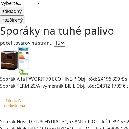
Sporáky na tuhé palivo
počet tovarov na stranu
Sporák Alfa FAVORIT 70 ECO HNE-P
Obj. kód: 24196
899 € 
Sporák TERM 20/A+výmenník BIE Ľ
Obj. kód: 24312
1799 € 
Sporák Hoss LOTUS HYDRO 31,67 ANTR-P
Obj. kód: 89153
Sporák NORTH ECO 16kw HYDRO ČIE L
Obj. kód: 56835
175