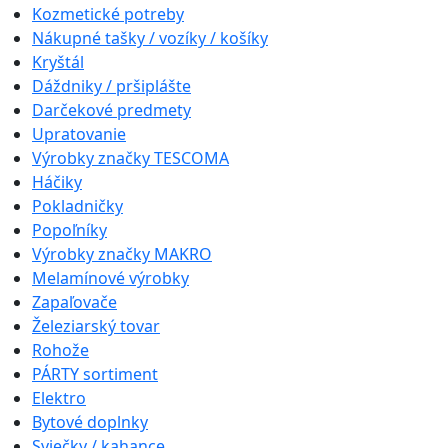
Kozmetické potreby
Nákupné tašky / vozíky / košíky
Kryštál
Dáždniky / pršiplášte
Darčekové predmety
Upratovanie
Výrobky značky TESCOMA
Háčiky
Pokladničky
Popoľníky
Výrobky značky MAKRO
Melamínové výrobky
Zapaľovače
Železiarský tovar
Rohože
PÁRTY sortiment
Elektro
Bytové doplnky
Sviečky / kahance