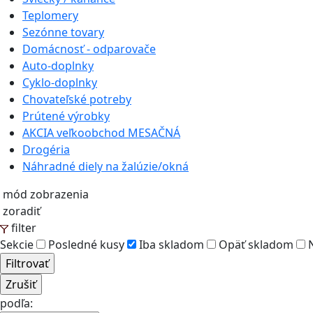
Teplomery
Sezónne tovary
Domácnosť - odparovače
Auto-doplnky
Cyklo-doplnky
Chovateľské potreby
Prútené výrobky
AKCIA veľkoobchod MESAČNÁ
Drogéria
Náhradné diely na žalúzie/okná
mód zobrazenia
zoradiť
filter
Sekcie
Posledné kusy
Iba skladom
Opäť skladom
N
podľa: