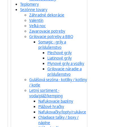
Teplomery
Sezónne tovary
Záhradné dekorácie
Valentín
Veľká noc
Zavarovacie potreby
Grilovacie potreby a BBQ
Somagic - grily a
príslušenstvo
Plechové grily
Liatinové grily
Plynové grily a vozíky
Grilovacie náradie a
príslušenstvo
Gulášová sezóna - kotlíky / kotliny
/ kotle
Letný sortiment -
voda/pláž/kemping
Nafukovacie bazény
Plážové hračky
Nafukovačky/lopty/rukávce
Chladiace tašky / boxy /
náplne