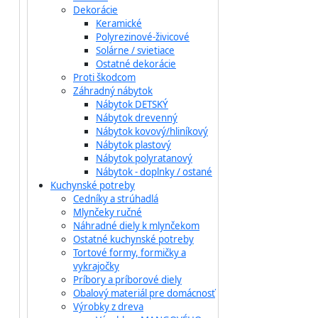
Dekorácie
Keramické
Polyrezinové-živicové
Solárne / svietiace
Ostatné dekorácie
Proti škodcom
Záhradný nábytok
Nábytok DETSKÝ
Nábytok drevenný
Nábytok kovový/hliníkový
Nábytok plastový
Nábytok polyratanový
Nábytok - doplnky / ostané
Kuchynské potreby
Cedníky a strúhadlá
Mlynčeky ručné
Náhradné diely k mlynčekom
Ostatné kuchynské potreby
Tortové formy, formičky a
vykrajočky
Príbory a príborové diely
Obalový materiál pre domácnosť
Výrobky z dreva