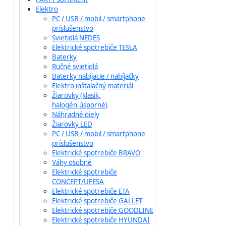
Elektro
PC / USB / mobil / smartphone
príslušenstvo
Svietidlá NEDES
Elektrické spotrebiče TESLA
Baterky
Ručné svietidlá
Baterky nabíjacie / nabíjačky
Elektro inštalačný materiál
Žiarovky (klasik,
halogén,úsporné)
Náhradné diely
Žiarovky LED
PC / USB / mobil / smartphone
príslušenstvo
Elektrické spotrebiče BRAVO
Váhy osobné
Elektrické spotrebiče
CONCEPT/UFESA
Elektrické spotrebiče ETA
Elektrické spotrebiče GALLET
Elektrické spotrebiče GOODLINE
Elektrické spotrebiče HYUNDAI