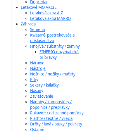
Dopredaj
Letákové MO AKCIE
Letaková akcia A-Z
Letakova akcia MAKRO
Záhrada
Semená
Kwazar® postrekovače a
príslušenstvo
Hnojivá / substráty / zeminy
FINEBIO-enzymatické
prípravky
Náradie
Nástroje
Nožnice / nožíky / mačety
Pílky
Sekery / kálačky
Násady
Zavlažovanie
Nádoby / kompostéry /
popolnice / prepravky
Rukavice / ochranné pomôcky
Plachty / textílie / vrecia
Drôty / laná / pásky / povrazy
Ostatné