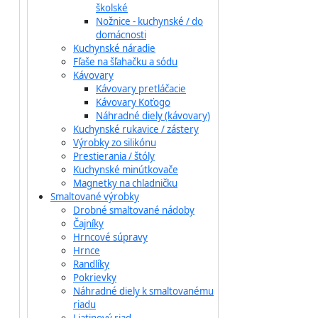
školské
Nožnice - kuchynské / do
domácnosti
Kuchynské náradie
Fľaše na šľahačku a sódu
Kávovary
Kávovary pretláčacie
Kávovary Koťogo
Náhradné diely (kávovary)
Kuchynské rukavice / zástery
Výrobky zo silikónu
Prestierania / štóly
Kuchynské minútkovače
Magnetky na chladničku
Smaltované výrobky
Drobné smaltované nádoby
Čajníky
Hrncové súpravy
Hrnce
Randlíky
Pokrievky
Náhradné diely k smaltovanému
riadu