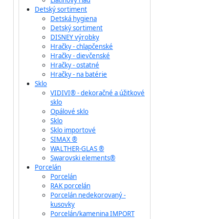
Liatinový riad
Detský sortiment
Detská hygiena
Detský sortiment
DISNEY výrobky
Hračky - chlapčenské
Hračky - dievčenské
Hračky - ostatné
Hračky - na batérie
Sklo
VIDIVI® - dekoračné a úžitkové
sklo
Opálové sklo
Sklo
Sklo importové
SIMAX ®
WALTHER-GLAS ®
Swarovski elements®
Porcelán
Porcelán
RAK porcelán
Porcelán nedekorovaný -
kusovky
Porcelán/kamenina IMPORT