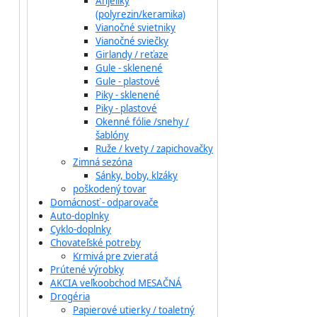
Anjeliky
(polyrezin/keramika)
Vianočné svietniky
Vianočné sviečky
Girlandy / reťaze
Gule - sklenené
Gule - plastové
Piky - sklenené
Piky - plastové
Okenné fólie /snehy /
šablóny
Ruže / kvety / zapichovačky
Zimná sezóna
Sánky, boby, klzáky
poškodený tovar
Domácnosť - odparovače
Auto-doplnky
Cyklo-doplnky
Chovateľské potreby
Krmivá pre zvieratá
Prútené výrobky
AKCIA veľkoobchod MESAČNÁ
Drogéria
Papierové utierky / toaletný