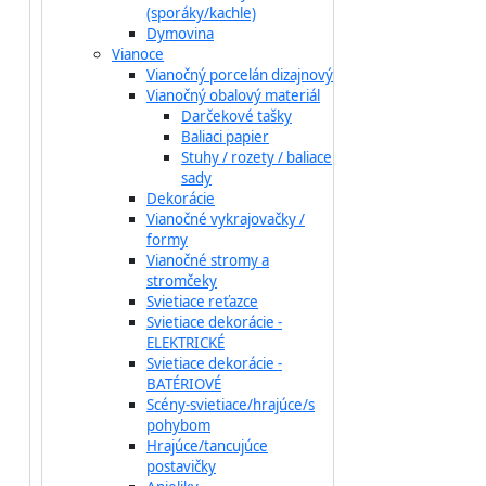
(sporáky/kachle)
Dymovina
Vianoce
Vianočný porcelán dizajnový
Vianočný obalový materiál
Darčekové tašky
Baliaci papier
Stuhy / rozety / baliace
sady
Dekorácie
Vianočné vykrajovačky /
formy
Vianočné stromy a
stromčeky
Svietiace reťazce
Svietiace dekorácie -
ELEKTRICKÉ
Svietiace dekorácie -
BATÉRIOVÉ
Scény-svietiace/hrajúce/s
pohybom
Hrajúce/tancujúce
postavičky