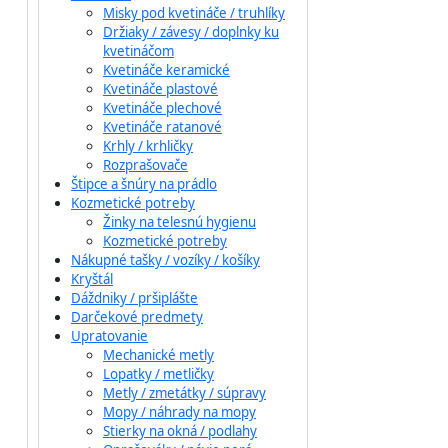
Misky pod kvetináče / truhlíky
Držiaky / závesy / doplnky ku
kvetináčom
Kvetináče keramické
Kvetináče plastové
Kvetináče plechové
Kvetináče ratanové
Krhly / krhličky
Rozprašovače
Štipce a šnúry na prádlo
Kozmetické potreby
Žinky na telesnú hygienu
Kozmetické potreby
Nákupné tašky / vozíky / košíky
Kryštál
Dáždniky / pršiplášte
Darčekové predmety
Upratovanie
Mechanické metly
Lopatky / metličky
Metly / zmetátky / súpravy
Mopy / náhrady na mopy
Stierky na okná / podlahy