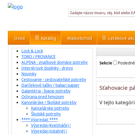
Úvod
Katalóg
Maloobchod
Letákové akc
Lock & Lock
TORO / PROVANCE
ALPINA - značkové domáce potreby
Sekcie
Posledné
Interiérové doplnky - drevo
Novinky
Cestovanie - cestovateľské potreby
Darčekové tašky / baliaci papier
Sťahovacie p
Galantéria - šijacie potreby
Ochrana pred hmyzom
V tejto kategór
Kancelárske / školské potreby
Kancelárske potreby
Školské potreby
**** Výpredaj! ****
Výpredaj (kvetináče) !
Výpredaj (ostatné) !