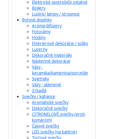
Elektrické spotrebiče ostatné
Bojlery
Lustre/ lampy / stropnice
Bytové doplnky
Aróma difúzery
Fotorámy
Hodiny
Interierové dekorácie / sošky
Lucerny
Dekoračné materiály
Nástenné dekorácie
Vázy -
keramika/kamenina/porcelán
Svietniky
Vázy - sklenené
Zrkadlá
Sviečky / kahance
Aromatické sviečky
Dekoračné sviečky
CITRONELOVÉ sviečky (proti
komárom)
Čajové sviečky
LED sviečky (na batérie)
Tortové sviečky