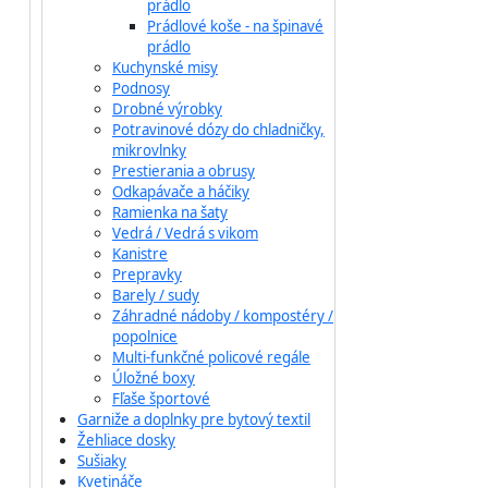
prádlo
Prádlové koše - na špinavé
prádlo
Kuchynské misy
Podnosy
Drobné výrobky
Potravinové dózy do chladničky,
mikrovlnky
Prestierania a obrusy
Odkapávače a háčiky
Ramienka na šaty
Vedrá / Vedrá s vikom
Kanistre
Prepravky
Barely / sudy
Záhradné nádoby / kompostéry /
popolnice
Multi-funkčné policové regále
Úložné boxy
Fľaše športové
Garniže a doplnky pre bytový textil
Žehliace dosky
Sušiaky
Kvetináče