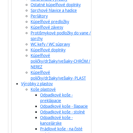
Ostatné kúpeľňové doplnky
Sprchové hlavice a hadice
Perlátory
Kúpeľňové predložky
Kúpeľňové závesy
Protišmykové podložky do vane /
sprchy
WC kefy / WC súpravy
Kúpeľňové doplnky
Kúpeľňové
poličky/držiaky/vešiaky-CHRÓM /
NEREZ
Kúpeľňové
poličky/držiaky/vešiaky- PLAST
Výrobky z plastov
Koše plastové
Odpadkové koše -
preklápacie
Odpadkové koše - šlapacie
Odpadkové koše - stolné
Odpadkové koše -
kancelárske
Prádlové koše - na čisté