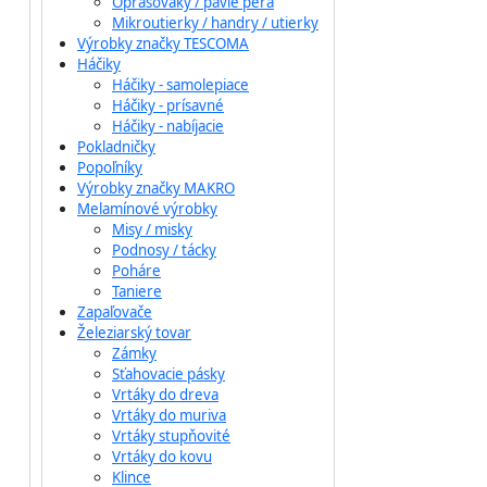
Oprašováky / pávie perá
Mikroutierky / handry / utierky
Výrobky značky TESCOMA
Háčiky
Háčiky - samolepiace
Háčiky - prísavné
Háčiky - nabíjacie
Pokladničky
Popoľníky
Výrobky značky MAKRO
Melamínové výrobky
Misy / misky
Podnosy / tácky
Poháre
Taniere
Zapaľovače
Železiarský tovar
Zámky
Sťahovacie pásky
Vrtáky do dreva
Vrtáky do muriva
Vrtáky stupňovité
Vrtáky do kovu
Klince