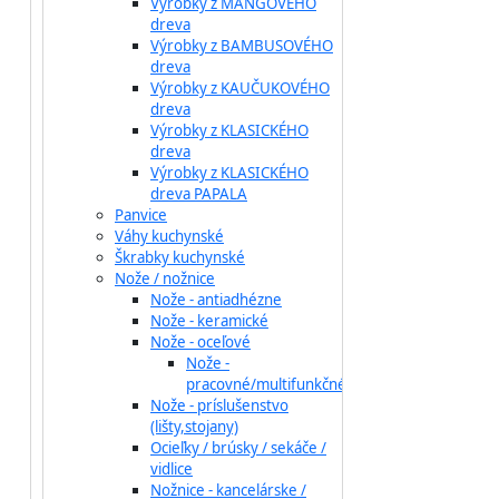
Výrobky z MANGOVÉHO
dreva
Výrobky z BAMBUSOVÉHO
dreva
Výrobky z KAUČUKOVÉHO
dreva
Výrobky z KLASICKÉHO
dreva
Výrobky z KLASICKÉHO
dreva PAPALA
Panvice
Váhy kuchynské
Škrabky kuchynské
Nože / nožnice
Nože - antiadhézne
Nože - keramické
Nože - oceľové
Nože -
pracovné/multifunkčné
Nože - príslušenstvo
(lišty,stojany)
Ocieľky / brúsky / sekáče /
vidlice
Nožnice - kancelárske /