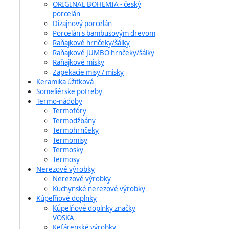
ORIGINAL BOHEMIA - český
porcelán
Dizajnový porcelán
Porcelán s bambusovým drevom
Raňajkové hrnčeky/šálky
Raňajkové JUMBO hrnčeky/šálky
Raňajkové misky
Zapekacie misy / misky
Keramika úžitková
Someliérske potreby
Termo-nádoby
Termofóry
Termodžbány
Termohrnčeky
Termomisy
Termosky
Termosy
Nerezové výrobky
Nerezové výrobky
Kuchynské nerezové výrobky
Kúpeľňové doplnky
Kúpeľňové doplnky značky
VOSKA
Kefárenské výrobky