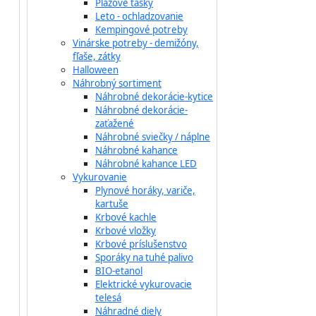
Plážové tašky
Leto - ochladzovanie
Kempingové potreby
Vinárske potreby - demižóny,
fľaše, zátky
Halloween
Náhrobný sortiment
Náhrobné dekorácie-kytice
Náhrobné dekorácie-
zaťažené
Náhrobné sviečky / náplne
Náhrobné kahance
Náhrobné kahance LED
Vykurovanie
Plynové horáky, variče,
kartuše
Krbové kachle
Krbové vložky
Krbové príslušenstvo
Sporáky na tuhé palivo
BIO-etanol
Elektrické vykurovacie
telesá
Náhradné diely