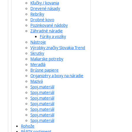
Kľučky / kovania
Drevené násady
Rebríky
Drobné kovo
Pozinkované nádoby
Záhradné náradie
Fúriky a vozíky
Nástroje
Výrobky značky Slovakia Trend
Skrutky
Maliarske potreby
Meradlá
Brúsne papiere
Organizéry a boxy na náradie
Mazivá
Spoj.materiál
Spoj.materiál
Spoj.materiál
Spoj.materiál
Spoj.materiál
Spoj.materiál
Spoj.materiál
Rohože
PÁRTY sortiment