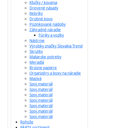
Kľučky / kovania
Drevené násady
Rebríky
Drobné kovo
Pozinkované nádoby
Záhradné náradie
Fúriky a vozíky
Nástroje
Výrobky značky Slovakia Trend
Skrutky
Maliarske potreby
Meradlá
Brúsne papiere
Organizéry a boxy na náradie
Mazivá
Spoj.materiál
Spoj.materiál
Spoj.materiál
Spoj.materiál
Spoj.materiál
Spoj.materiál
Spoj.materiál
Rohože
PÁRTY sortiment