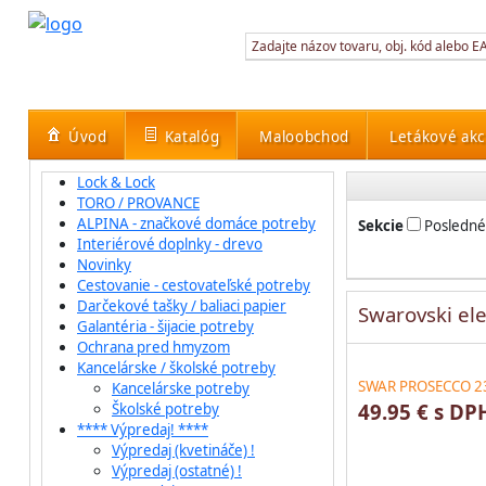
Úvod
Katalóg
Maloobchod
Letákové akc
Lock & Lock
TORO / PROVANCE
ALPINA - značkové domáce potreby
Sekcie
Posledné
Interiérové doplnky - drevo
Novinky
Cestovanie - cestovateľské potreby
Darčekové tašky / baliaci papier
Swarovski e
Galantéria - šijacie potreby
Ochrana pred hmyzom
Kancelárske / školské potreby
SWAR PROSECCO 2
Kancelárske potreby
49.95 € s DP
Školské potreby
**** Výpredaj! ****
Výpredaj (kvetináče) !
Výpredaj (ostatné) !