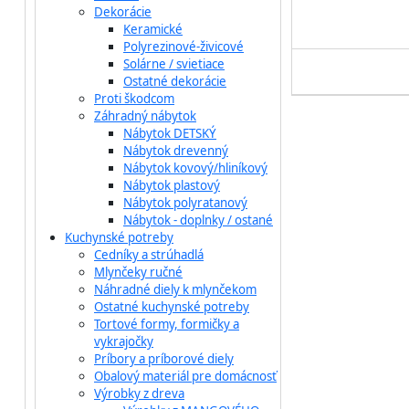
Dekorácie
Keramické
Polyrezinové-živicové
Solárne / svietiace
Ostatné dekorácie
Proti škodcom
Záhradný nábytok
Nábytok DETSKÝ
Nábytok drevenný
Nábytok kovový/hliníkový
Nábytok plastový
Nábytok polyratanový
Nábytok - doplnky / ostané
Kuchynské potreby
Cedníky a strúhadlá
Mlynčeky ručné
Náhradné diely k mlynčekom
Ostatné kuchynské potreby
Tortové formy, formičky a
vykrajočky
Príbory a príborové diely
Obalový materiál pre domácnosť
Výrobky z dreva