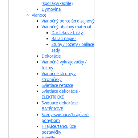
(sporáky/kachle)
Dymovina
Vianoce
Vianočný porcelán dizajnový
Vianočný obalový materiál
Darčekové tašky
Baliaci papier
Stuhy / rozety / baliace
sady
Dekorácie
Vianočné vykrajovačky /
formy
Vianočné stromy a
stromčeky
Svietiace reťazce
Svietiace dekorácie -
ELEKTRICKÉ
Svietiace dekorácie -
BATÉRIOVÉ
Scény-svietiace/hrajúce/s
pohybom
Hrajúce/tancujúce
postavičky