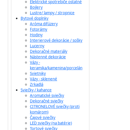
Elektrické spotrebiče ostatné
Bojlery
Lustre/ lampy / stropnice
Bytové doplnky
Aróma difúzery
Fotorámy
Hodiny
Interierové dekorácie / sošky
Lucerny
Dekoračné materiály
Nástenné dekorácie
Vázy -
keramika/kamenina/porcelán
Svietniky
Vázy - sklenené
Zrkadlá
Sviečky / kahance
Aromatické sviečky
Dekoračné sviečky
CITRONELOVÉ sviečky (proti
komárom)
Čajové sviečky
LED sviečky (na batérie)
Tortové sviečky