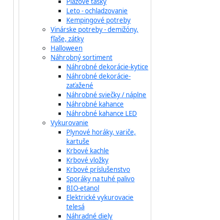
Plážové tašky
Leto - ochladzovanie
Kempingové potreby
Vinárske potreby - demižóny,
fľaše, zátky
Halloween
Náhrobný sortiment
Náhrobné dekorácie-kytice
Náhrobné dekorácie-
zaťažené
Náhrobné sviečky / náplne
Náhrobné kahance
Náhrobné kahance LED
Vykurovanie
Plynové horáky, variče,
kartuše
Krbové kachle
Krbové vložky
Krbové príslušenstvo
Sporáky na tuhé palivo
BIO-etanol
Elektrické vykurovacie
telesá
Náhradné diely