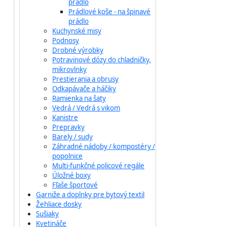
prádlo
Prádlové koše - na špinavé
prádlo
Kuchynské misy
Podnosy
Drobné výrobky
Potravinové dózy do chladničky,
mikrovlnky
Prestierania a obrusy
Odkapávače a háčiky
Ramienka na šaty
Vedrá / Vedrá s vikom
Kanistre
Prepravky
Barely / sudy
Záhradné nádoby / kompostéry /
popolnice
Multi-funkčné policové regále
Úložné boxy
Fľaše športové
Garniže a doplnky pre bytový textil
Žehliace dosky
Sušiaky
Kvetináče