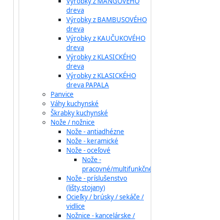
Výrobky z MANGOVÉHO
dreva
Výrobky z BAMBUSOVÉHO
dreva
Výrobky z KAUČUKOVÉHO
dreva
Výrobky z KLASICKÉHO
dreva
Výrobky z KLASICKÉHO
dreva PAPALA
Panvice
Váhy kuchynské
Škrabky kuchynské
Nože / nožnice
Nože - antiadhézne
Nože - keramické
Nože - oceľové
Nože -
pracovné/multifunkčné
Nože - príslušenstvo
(lišty,stojany)
Ocieľky / brúsky / sekáče /
vidlice
Nožnice - kancelárske /