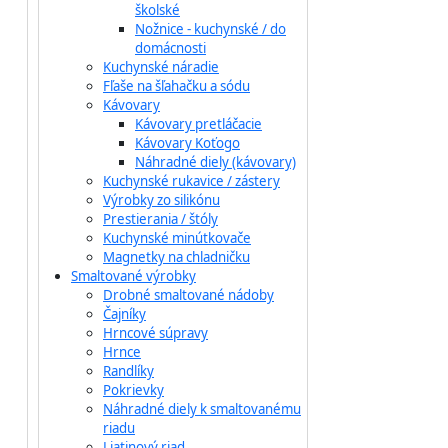
školské
Nožnice - kuchynské / do
domácnosti
Kuchynské náradie
Fľaše na šľahačku a sódu
Kávovary
Kávovary pretláčacie
Kávovary Koťogo
Náhradné diely (kávovary)
Kuchynské rukavice / zástery
Výrobky zo silikónu
Prestierania / štóly
Kuchynské minútkovače
Magnetky na chladničku
Smaltované výrobky
Drobné smaltované nádoby
Čajníky
Hrncové súpravy
Hrnce
Randlíky
Pokrievky
Náhradné diely k smaltovanému
riadu
Liatinový riad