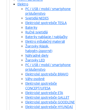
Elektro
PC / USB / mobil / smartphone
príslušenstvo
Svietidlá NEDES
Elektrické spotrebiče TESLA
Baterky
Ručné svietidlá
Baterky nabíjacie / nabíjačky
Elektro inštalačný materiál
Žiarovky (klasik,
halogén,úsporné)
Náhradné diely
Žiarovky LED
PC / USB / mobil / smartphone
príslušenstvo
Elektrické spotrebiče BRAVO
Váhy osobné
Elektrické spotrebiče
CONCEPT/UFESA
Elektrické spotrebiče ETA
Elektrické spotrebiče GALLET
Elektrické spotrebiče GOODLINE
Elektrické spotrebiče HYUNDAI