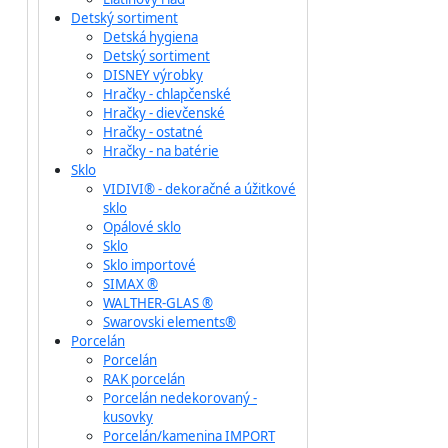
Detský sortiment
Detská hygiena
Detský sortiment
DISNEY výrobky
Hračky - chlapčenské
Hračky - dievčenské
Hračky - ostatné
Hračky - na batérie
Sklo
VIDIVI® - dekoračné a úžitkové
sklo
Opálové sklo
Sklo
Sklo importové
SIMAX ®
WALTHER-GLAS ®
Swarovski elements®
Porcelán
Porcelán
RAK porcelán
Porcelán nedekorovaný -
kusovky
Porcelán/kamenina IMPORT