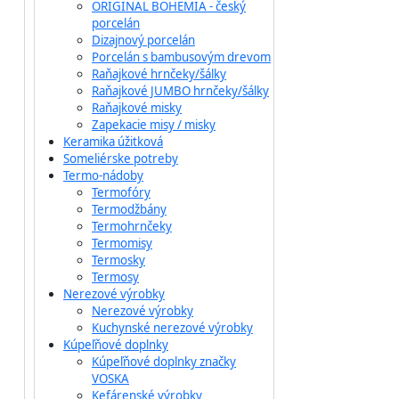
ORIGINAL BOHEMIA - český
porcelán
Dizajnový porcelán
Porcelán s bambusovým drevom
Raňajkové hrnčeky/šálky
Raňajkové JUMBO hrnčeky/šálky
Raňajkové misky
Zapekacie misy / misky
Keramika úžitková
Someliérske potreby
Termo-nádoby
Termofóry
Termodžbány
Termohrnčeky
Termomisy
Termosky
Termosy
Nerezové výrobky
Nerezové výrobky
Kuchynské nerezové výrobky
Kúpeľňové doplnky
Kúpeľňové doplnky značky
VOSKA
Kefárenské výrobky