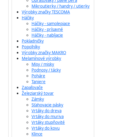
Oprašováky / pávie perá
Mikroutierky / handry / utierky
Výrobky značky TESCOMA
Háčiky
Háčiky - samolepiace
Háčiky - prísavné
Háčiky - nabíjacie
Pokladničky
Popoľníky
Výrobky značky MAKRO
Melamínové výrobky
Misy / misky
Podnosy / tácky
Poháre
Taniere
Zapaľovače
Železiarský tovar
Zámky
Sťahovacie pásky
Vrtáky do dreva
Vrtáky do muriva
Vrtáky stupňovité
Vrtáky do kovu
Klince