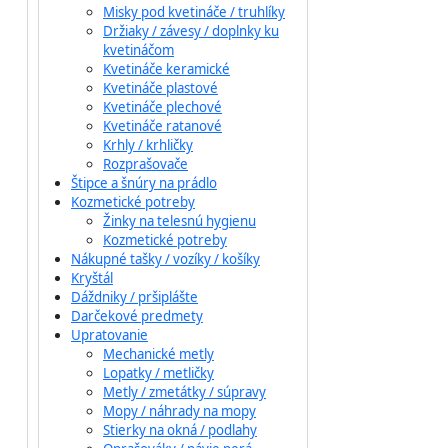
Misky pod kvetináče / truhlíky
Držiaky / závesy / doplnky ku
kvetináčom
Kvetináče keramické
Kvetináče plastové
Kvetináče plechové
Kvetináče ratanové
Krhly / krhličky
Rozprašovače
Štipce a šnúry na prádlo
Kozmetické potreby
Žinky na telesnú hygienu
Kozmetické potreby
Nákupné tašky / vozíky / košíky
Kryštál
Dáždniky / pršiplášte
Darčekové predmety
Upratovanie
Mechanické metly
Lopatky / metličky
Metly / zmetátky / súpravy
Mopy / náhrady na mopy
Stierky na okná / podlahy