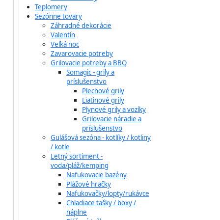
Teplomery
Sezónne tovary
Záhradné dekorácie
Valentín
Veľká noc
Zavarovacie potreby
Grilovacie potreby a BBQ
Somagic - grily a
príslušenstvo
Plechové grily
Liatinové grily
Plynové grily a vozíky
Grilovacie náradie a
príslušenstvo
Gulášová sezóna - kotlíky / kotliny
/ kotle
Letný sortiment -
voda/pláž/kemping
Nafukovacie bazény
Plážové hračky
Nafukovačky/lopty/rukávce
Chladiace tašky / boxy /
náplne