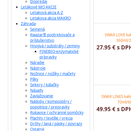
Dopredaj
Letákové MO AKCIE
Letaková akcia A-Z
Letakova akcia MAKRO
Záhrada
Semená
Kwazar® postrekovače a
SWAR LOVE kal
príslušenstvo
360ml/2
Hnojivá / substráty / zeminy
27.95 € s DP
FINEBIO-enzymatické
prípravky
Náradie
Nástroje
Nožnice / nožíky / mačety
Pílky
Sekery / kálačky
Násady
Zavlažovanie
SWAR LINES kali
Nádoby / kompostéry /
70ml/6
popolnice / prepravky
49.95 € s DP
Rukavice / ochranné pomôcky
Plachty / textílie / vrecia
Drôty / laná / pásky / povrazy
Ostatné