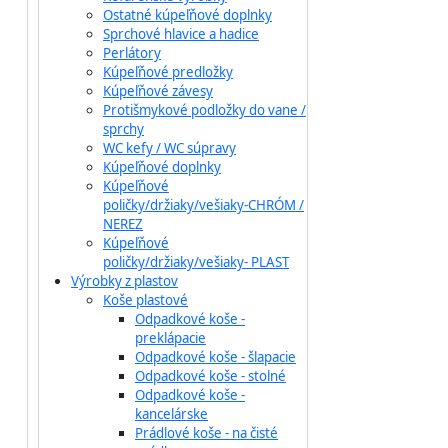
Ostatné kúpeľňové doplnky
Sprchové hlavice a hadice
Perlátory
Kúpeľňové predložky
Kúpeľňové závesy
Protišmykové podložky do vane /
sprchy
WC kefy / WC súpravy
Kúpeľňové doplnky
Kúpeľňové
poličky/držiaky/vešiaky-CHRÓM /
NEREZ
Kúpeľňové
poličky/držiaky/vešiaky- PLAST
Výrobky z plastov
Koše plastové
Odpadkové koše -
preklápacie
Odpadkové koše - šlapacie
Odpadkové koše - stolné
Odpadkové koše -
kancelárske
Prádlové koše - na čisté