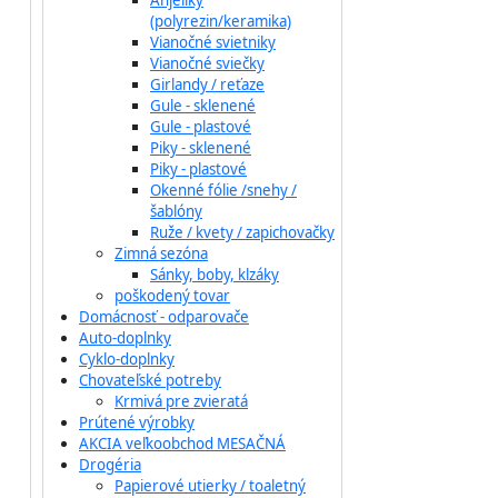
Anjeliky
(polyrezin/keramika)
Vianočné svietniky
Vianočné sviečky
Girlandy / reťaze
Gule - sklenené
Gule - plastové
Piky - sklenené
Piky - plastové
Okenné fólie /snehy /
šablóny
Ruže / kvety / zapichovačky
Zimná sezóna
Sánky, boby, klzáky
poškodený tovar
Domácnosť - odparovače
Auto-doplnky
Cyklo-doplnky
Chovateľské potreby
Krmivá pre zvieratá
Prútené výrobky
AKCIA veľkoobchod MESAČNÁ
Drogéria
Papierové utierky / toaletný