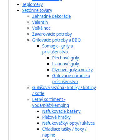
Teplomery
Sezónne tovary
Záhradné dekorácie
Valentín
Veľká noc
Zavarovacie potreby
Grilovacie potreby a BBQ
Somagic - grily a
príslušenstvo
Plechové grily
Liatinové grily
Plynové grily a vozíky
Grilovacie náradie a
príslušenstvo
Gulášová sezóna - kotlíky / kotliny
/ kotle
Letný sortiment -
voda/pláž/kemping
Nafukovacie bazény
Plážové hračky
Nafukovačky/lopty/rukávce
Chladiace tašky / boxy /
náplne