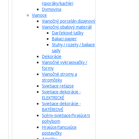
(sporáky/kachle)
Dymovina
Vianoce
Vianočný porcelán dizajnový
Vianočný obalový materiál
Darčekové tašky
Baliaci papier
Stuhy / rozety / baliace
sady
Dekorácie
Vianočné vykrajovačky /
formy
Vianočné stromy a
stromčeky
Svietiace reťazce
Svietiace dekorácie -
ELEKTRICKÉ
Svietiace dekorácie -
BATÉRIOVÉ
Scény-svietiace/hrajúce/s
pohybom
Hrajúce/tancujúce
postavičky