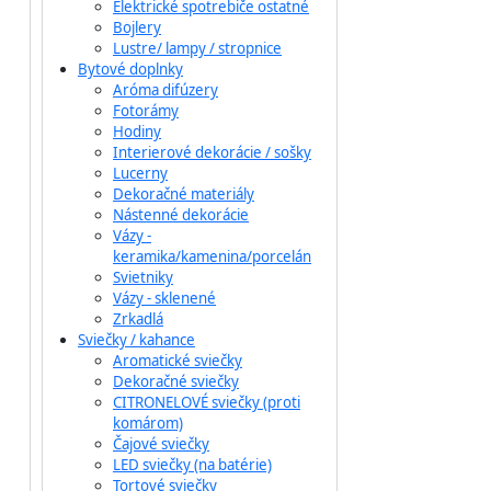
Elektrické spotrebiče ostatné
Bojlery
Lustre/ lampy / stropnice
Bytové doplnky
Aróma difúzery
Fotorámy
Hodiny
Interierové dekorácie / sošky
Lucerny
Dekoračné materiály
Nástenné dekorácie
Vázy -
keramika/kamenina/porcelán
Svietniky
Vázy - sklenené
Zrkadlá
Sviečky / kahance
Aromatické sviečky
Dekoračné sviečky
CITRONELOVÉ sviečky (proti
komárom)
Čajové sviečky
LED sviečky (na batérie)
Tortové sviečky