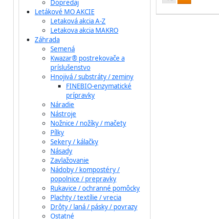
Dopredaj
Letákové MO AKCIE
Letaková akcia A-Z
Letakova akcia MAKRO
Záhrada
Semená
Kwazar® postrekovače a
príslušenstvo
Hnojivá / substráty / zeminy
FINEBIO-enzymatické
prípravky
Náradie
Nástroje
Nožnice / nožíky / mačety
Pílky
Sekery / kálačky
Násady
Zavlažovanie
Nádoby / kompostéry /
popolnice / prepravky
Rukavice / ochranné pomôcky
Plachty / textílie / vrecia
Drôty / laná / pásky / povrazy
Ostatné