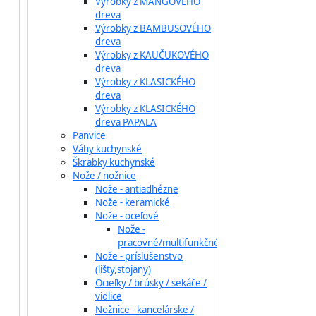
Výrobky z MANGOVÉHO
dreva
Výrobky z BAMBUSOVÉHO
dreva
Výrobky z KAUČUKOVÉHO
dreva
Výrobky z KLASICKÉHO
dreva
Výrobky z KLASICKÉHO
dreva PAPALA
Panvice
Váhy kuchynské
Škrabky kuchynské
Nože / nožnice
Nože - antiadhézne
Nože - keramické
Nože - oceľové
Nože -
pracovné/multifunkčné
Nože - príslušenstvo
(lišty,stojany)
Ocieľky / brúsky / sekáče /
vidlice
Nožnice - kancelárske /