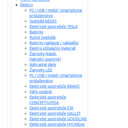
Elektro
PC / USB / mobil / smartphone
príslušenstvo
Svietidlá NEDES
Elektrické spotrebiče TESLA
Baterky
Ručné svietidlá
Baterky nabíjacie / nabíjačky
Elektro inštalačný materiál
Žiarovky (klasik,
halogén,úsporné)
Náhradné diely
Žiarovky LED
PC / USB / mobil / smartphone
príslušenstvo
Elektrické spotrebiče BRAVO
Váhy osobné
Elektrické spotrebiče
CONCEPT/UFESA
Elektrické spotrebiče ETA
Elektrické spotrebiče GALLET
Elektrické spotrebiče GOODLINE
Elektrické spotrebiče HYUNDAI