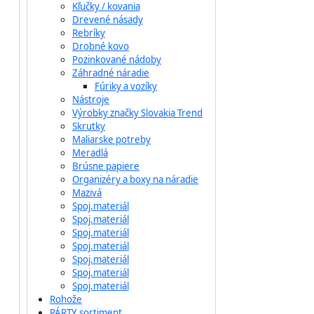
Kľučky / kovania
Drevené násady
Rebríky
Drobné kovo
Pozinkované nádoby
Záhradné náradie
Fúriky a vozíky
Nástroje
Výrobky značky Slovakia Trend
Skrutky
Maliarske potreby
Meradlá
Brúsne papiere
Organizéry a boxy na náradie
Mazivá
Spoj.materiál
Spoj.materiál
Spoj.materiál
Spoj.materiál
Spoj.materiál
Spoj.materiál
Spoj.materiál
Rohože
PÁRTY sortiment