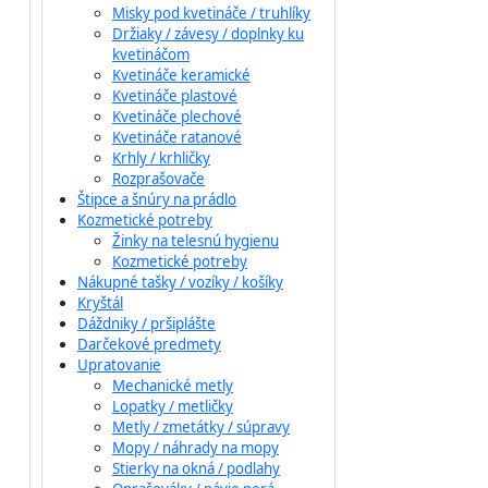
Misky pod kvetináče / truhlíky
Držiaky / závesy / doplnky ku
kvetináčom
Kvetináče keramické
Kvetináče plastové
Kvetináče plechové
Kvetináče ratanové
Krhly / krhličky
Rozprašovače
Štipce a šnúry na prádlo
Kozmetické potreby
Žinky na telesnú hygienu
Kozmetické potreby
Nákupné tašky / vozíky / košíky
Kryštál
Dáždniky / pršiplášte
Darčekové predmety
Upratovanie
Mechanické metly
Lopatky / metličky
Metly / zmetátky / súpravy
Mopy / náhrady na mopy
Stierky na okná / podlahy