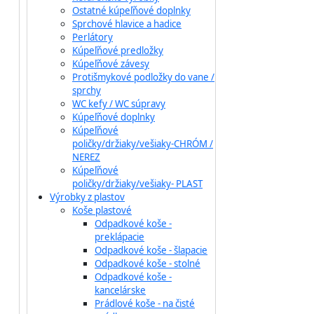
Ostatné kúpeľňové doplnky
Sprchové hlavice a hadice
Perlátory
Kúpeľňové predložky
Kúpeľňové závesy
Protišmykové podložky do vane /
sprchy
WC kefy / WC súpravy
Kúpeľňové doplnky
Kúpeľňové
poličky/držiaky/vešiaky-CHRÓM /
NEREZ
Kúpeľňové
poličky/držiaky/vešiaky- PLAST
Výrobky z plastov
Koše plastové
Odpadkové koše -
preklápacie
Odpadkové koše - šlapacie
Odpadkové koše - stolné
Odpadkové koše -
kancelárske
Prádlové koše - na čisté