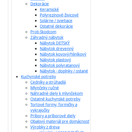
Dekorácie
Keramické
Polyrezinové-živicové
Solárne / svietiace
Ostatné dekorácie
Proti škodcom
Záhradný nábytok
Nábytok DETSKÝ
Nábytok drevenný
Nábytok kovový/hliníkový
Nábytok plastový
Nábytok polyratanový
Nábytok - doplnky / ostané
Kuchynské potreby
Cedníky a strúhadlá
Mlynčeky ručné
Náhradné diely k mlynčekom
Ostatné kuchynské potreby
Tortové formy, formičky a
vykrajočky
Príbory a príborové diely
Obalový materiál pre domácnosť
Výrobky z dreva