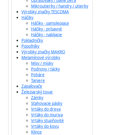
Oprašováky / pávie perá
Mikroutierky / handry / utierky
Výrobky značky TESCOMA
Háčiky
Háčiky - samolepiace
Háčiky - prísavné
Háčiky - nabíjacie
Pokladničky
Popoľníky
Výrobky značky MAKRO
Melamínové výrobky
Misy / misky
Podnosy / tácky
Poháre
Taniere
Zapaľovače
Železiarský tovar
Zámky
Sťahovacie pásky
Vrtáky do dreva
Vrtáky do muriva
Vrtáky stupňovité
Vrtáky do kovu
Klince