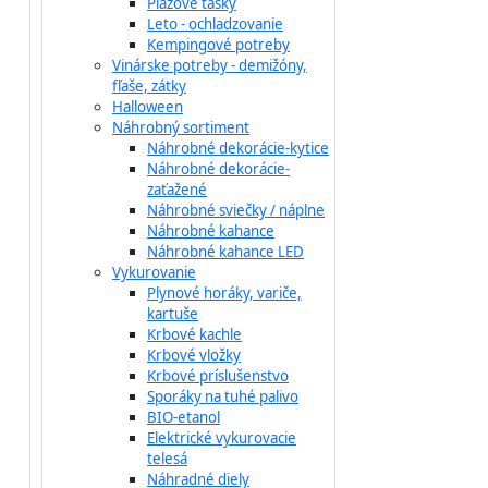
Plážové tašky
Leto - ochladzovanie
Kempingové potreby
Vinárske potreby - demižóny,
fľaše, zátky
Halloween
Náhrobný sortiment
Náhrobné dekorácie-kytice
Náhrobné dekorácie-
zaťažené
Náhrobné sviečky / náplne
Náhrobné kahance
Náhrobné kahance LED
Vykurovanie
Plynové horáky, variče,
kartuše
Krbové kachle
Krbové vložky
Krbové príslušenstvo
Sporáky na tuhé palivo
BIO-etanol
Elektrické vykurovacie
telesá
Náhradné diely