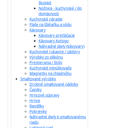
školské
Nožnice - kuchynské / do
domácnosti
Kuchynské náradie
Fľaše na šľahačku a sódu
Kávovary
Kávovary pretláčacie
Kávovary Koťogo
Náhradné diely (kávovary)
Kuchynské rukavice / zástery
Výrobky zo silikónu
Prestierania / štóly
Kuchynské minútkovače
Magnetky na chladničku
Smaltované výrobky
Drobné smaltované nádoby
Čajníky
Hrncové súpravy
Hrnce
Randlíky
Pokrievky
Náhradné diely k smaltovanému
riadu
Liatinový riad