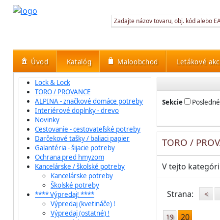
Úvod
Katalóg
Maloobchod
Letákové akc
Lock & Lock
TORO / PROVANCE
ALPINA - značkové domáce potreby
Sekcie
Posledné
Interiérové doplnky - drevo
Novinky
Cestovanie - cestovateľské potreby
Darčekové tašky / baliaci papier
TORO / PRO
Galantéria - šijacie potreby
Ochrana pred hmyzom
V tejto kategór
Kancelárske / školské potreby
Kancelárske potreby
Školské potreby
Strana:
<
**** Výpredaj! ****
Výpredaj (kvetináče) !
Výpredaj (ostatné) !
20
19