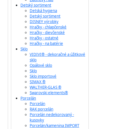
Detský sortiment
Detská hygiena
Detský sortiment
DISNEY výrobky
Hračky - chlapčenské
Hračky - dievčenské
Hračky - ostatné
Hračky - na batérie
Sklo
VIDIVI® - dekoračné a úžitkové
sklo
Opálové sklo
Sklo
Sklo importové
SIMAX ®
WALTHER-GLAS ®
Swarovski elements®
Porcelán
Porcelán
RAK porcelán
Porcelán nedekorovaný -
kusovky
Porcelán/kamenina IMPORT