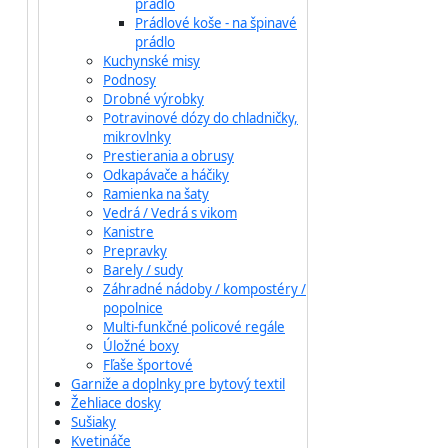
prádlo
Prádlové koše - na špinavé
prádlo
Kuchynské misy
Podnosy
Drobné výrobky
Potravinové dózy do chladničky,
mikrovlnky
Prestierania a obrusy
Odkapávače a háčiky
Ramienka na šaty
Vedrá / Vedrá s vikom
Kanistre
Prepravky
Barely / sudy
Záhradné nádoby / kompostéry /
popolnice
Multi-funkčné policové regále
Úložné boxy
Fľaše športové
Garniže a doplnky pre bytový textil
Žehliace dosky
Sušiaky
Kvetináče