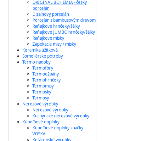
ORIGINAL BOHEMIA - český
porcelán
Dizajnový porcelán
Porcelán s bambusovým drevom
Raňajkové hrnčeky/šálky
Raňajkové JUMBO hrnčeky/šálky
Raňajkové misky
Zapekacie misy / misky
Keramika úžitková
Someliérske potreby
Termo-nádoby
Termofóry
Termodžbány
Termohrnčeky
Termomisy
Termosky
Termosy
Nerezové výrobky
Nerezové výrobky
Kuchynské nerezové výrobky
Kúpeľňové doplnky
Kúpeľňové doplnky značky
VOSKA
Kefárenské výrobky