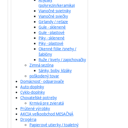
Anjeliky
(polyrezin/keramika)
Vianočné svietniky
Vianočné sviečky
Girlandy / reťaze
Gule - sklenené
Gule - plastové
Piky - sklenené
Piky - plastové
Okenné fólie /snehy /
šablóny
Ruže / kvety / zapichovačky
Zimná sezóna
Sánky, boby, klzáky
poškodený tovar
Domácnosť - odparovače
Auto-doplnky
Cyklo-doplnky
Chovateľské potreby
Krmivá pre zvieratá
Prútené výrobky
AKCIA veľkoobchod MESAČNÁ
Drogéria
Papierové utierky / toaletný