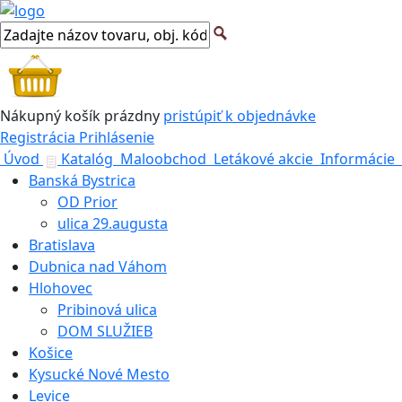
Nákupný košík
prázdny
pristúpiť k objednávke
Registrácia
Prihlásenie
Úvod
Katalóg
Maloobchod
Letákové akcie
Informácie
Banská Bystrica
OD Prior
ulica 29.augusta
Bratislava
Dubnica nad Váhom
Hlohovec
Pribinová ulica
DOM SLUŽIEB
Košice
Kysucké Nové Mesto
Levice