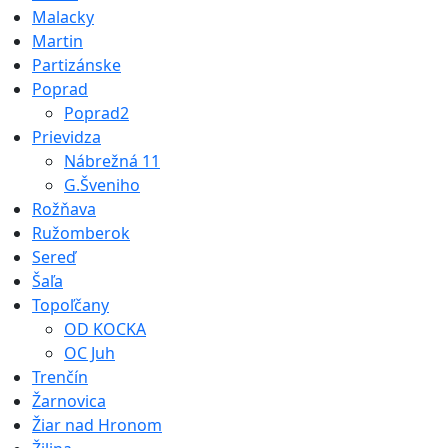
Malacky
Martin
Partizánske
Poprad
Poprad2
Prievidza
Nábrežná 11
G.Šveniho
Rožňava
Ružomberok
Sereď
Šaľa
Topoľčany
OD KOCKA
OC Juh
Trenčín
Žarnovica
Žiar nad Hronom